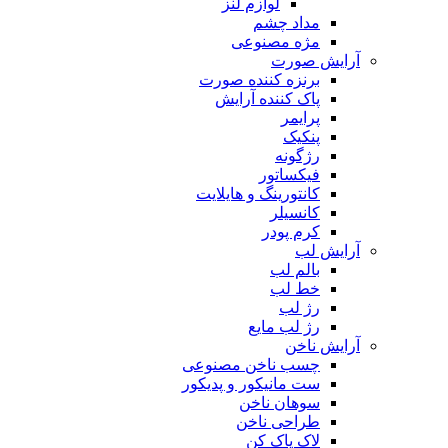
لوازم لنز
مداد چشم
مژه مصنوعی
آرایش صورت
برنزه کننده صورت
پاک کننده آرایش
پرایمر
پنکیک
رژگونه
فیکساتور
کانتورینگ و هایلایت
کانسیلر
کرم پودر
آرایش لب
بالم لب
خط لب
رژ لب
رژ لب مایع
آرایش ناخن
چسب ناخن مصنوعی
ست مانیکور و پدیکور
سوهان ناخن
طراحی ناخن
لاک پاک کن