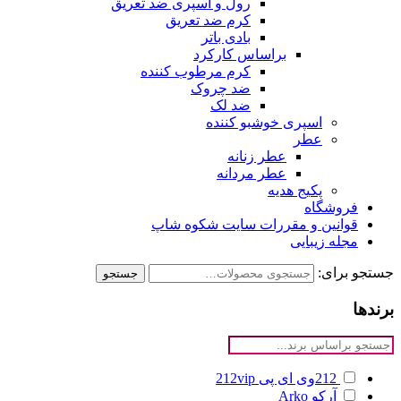
رول و اسپری ضد تعریق
کرم ضد تعریق
بادی باتر
براساس کارکرد
کرم مرطوب کننده
ضد چروک
ضد لک
اسپری خوشبو کننده
عطر
عطر زنانه
عطر مردانه
پکیج هدیه
فروشگاه
قوانین و مقررات سایت شکوه شاپ
مجله زیبایی
جستجو برای:
جستجو
برندها
212وی ای پی
212vip
آرکو
Arko