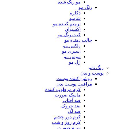
مو رنگ شده
رنگ مو
دکلره
شامپو
ترمیم کننده مو
اکسیدان
کیت رنگ مو
حالت دهنده مو
واکس مو
اسپری مو
موس مو
ژل مو
رنگ تاتو
پوست و بدن
روشن کننده پوست
مراقبت پوست بدن
کرم مرطوب کننده
ماسک صورت
ضد آفتاب
ضد چروک
ضد لک
کرم دور چشم
کرم روز و شب
سرم صورت