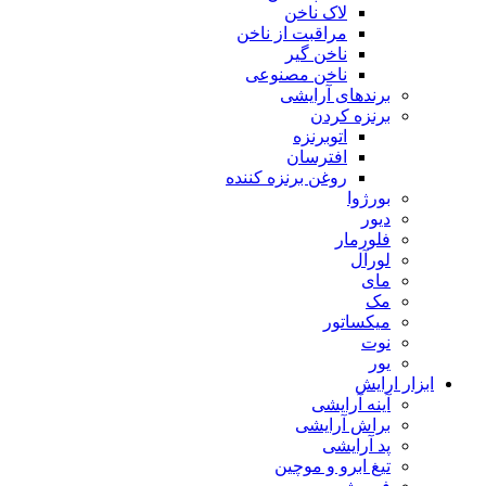
لاک ناخن
مراقبت از ناخن
ناخن گیر
ناخن مصنوعی
برندهای آرایشی
برنزه کردن
اتوبرنزه
افترسان
روغن برنزه کننده
بورژوا
دیور
فلورمار
لورآل
مای
مک
میکساتور
نوت
یور
ابزار ارایش
آینه آرایشی
براش آرایشی
پد آرایشی
تیغ ابرو و موچین