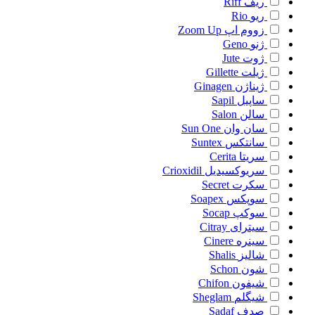
ریف
Riff
ریو
Rio
زووم اپ
Zoom Up
ژنو
Geno
ژوت
Jute
ژیلت
Gillette
ژیناژن
Ginagen
ساپیل
Sapil
سالن
Salon
سان وان
Sun One
سانتکس
Suntex
سریتا
Cerita
سریوکسیدیل
Crioxidil
سکرت
Secret
سوپکس
Soapex
سوکپ
Socap
سیترای
Citray
سینره
Cinere
شالیز
Shalis
شون
Schon
شیفون
Chifon
شیگلم
Sheglam
صدف
Sadaf