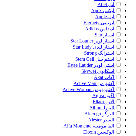
ابل
Abel
اپکس
Apex
اپل
Apple
اترنیتی
Eternety
ادیداس
Adidas
استار
Star
استار لونر
Star Louner
استار لیدی
Star Lady
استرانگ
Strong
استم سل
Stem Cell
استی لودر
Estee Lauder
اسکایوی
Skywei
اکات
Akat
اکتیو من
Active Man
اکتیو وومن
Active Woman
اگیوا
Agiva
الارو
Ellaro
البورا
Albura
الترگو
Alterego
الستر
Alester
الفا مومنته
Alfa Momente
الوکسین
Eloxin