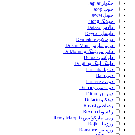
جگوار
Jaguar
جوپ
Joop
جویل
Jewel
جیلانگ
Jilong
دالاس
Dalass
دایسل
Deycall
درمالاین
Dermaline
دریم مارس
Dream Mars
دکتر مورنینگ
Dr Morning
دلوکس
Deluxe
دلینگ لینگ
Dingling
دنادیا
Donadia
دنی
Dani
دوسه
Doucce
دوماسی
Domacy
دیترون
Ditron
دیفکتو
Defacto
رصاصی
Rasasi
رکسونا
Rexona
رمی مارکوئیس
Remy Marquis
روژینا
Rojina
رومنس
Romance