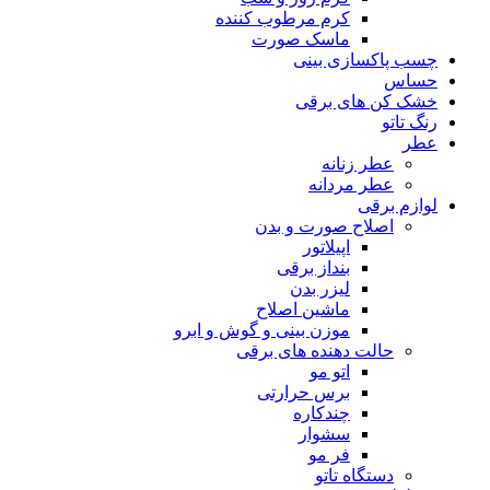
کرم مرطوب کننده
ماسک صورت
چسب پاکسازی بینی
حساس
خشک کن های برقی
رنگ تاتو
عطر
عطر زنانه
عطر مردانه
لوازم برقی
اصلاح صورت و بدن
اپیلاتور
بنداز برقی
لیزر بدن
ماشین اصلاح
موزن بینی و گوش و ابرو
حالت دهنده های برقی
اتو مو
برس حرارتی
چندکاره
سشوار
فر مو
دستگاه تاتو