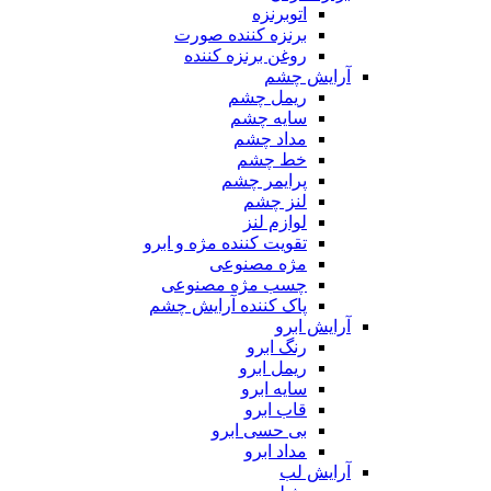
اتوبرنزه
برنزه کننده صورت
روغن برنزه کننده
آرایش چشم
ریمل چشم
سایه چشم
مداد چشم
خط چشم
پرایمر چشم
لنز چشم
لوازم لنز
تقویت کننده مژه و ابرو
مژه مصنوعی
چسب مژه مصنوعی
پاک کننده آرایش چشم
آرایش ابرو
رنگ ابرو
ریمل ابرو
سایه ابرو
قاب ابرو
بی حسی ابرو
مداد ابرو
آرایش لب