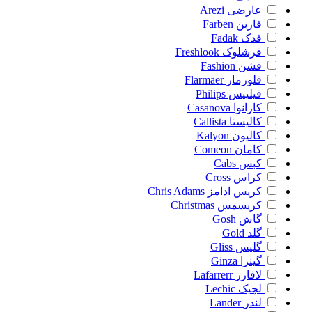
عارضی
Arezi
فاربن
Farben
فدک
Fadak
فرشلوک
Freshlook
فشن
Fashion
فلورمار
Flarmaer
فیلیپس
Philips
کازانوا
Casanova
کالیستا
Callista
کالیون
Kalyon
کامان
Comeon
کبس
Cabs
کراس
Cross
کریس ادامز
Chris Adams
کریسمس
Christmas
گاش
Gosh
گلد
Gold
گلیس
Gliss
گینزا
Ginza
لافارر
Lafarrerr
لچیک
Lechic
لندر
Lander