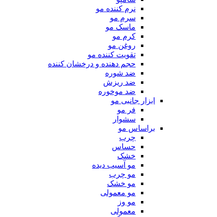
نرم کننده مو
سرم مو
ماسک مو
کرم مو
روغن مو
تقویت کننده مو
حجم دهنده و درخشان کننده
ضد شوره
ضد ریزش
ضد موخوره
ابزار جانبی مو
فر مو
سشوار
براساس مو
چرب
حساس
خشک
مو آسیب دیده
مو چرب
مو خشک
مو معمولی
مو وز
معمولی