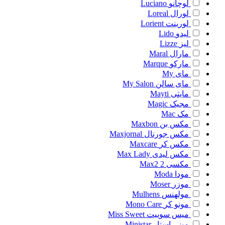
لوچانو
Luciano
لورال
Loreal
لورینت
Lorient
لیدو
Lido
لیز
Lizze
مارال
Maral
مارکو
Marque
مای
My
مای سالن
My Salon
مایتی
Mayti
مجیک
Magic
مک
Mac
مکس بن
Maxbon
مکس جورنال
Maxjornal
مکس کر
Maxcare
مکس لیدی
Max Lady
مکسی 2
Max2
مودا
Moda
موزر
Moser
مولهنس
Mulhens
مونو کر
Mono Care
میس سوییت
Miss Sweet
مینی استار
Ministar