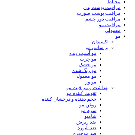
مختلط
مراقبت پوست بدن
مراقبت پوست صورت
مراقبت دور چشم
مراقبت مو
معمولی
مو
اکسیدان
براساس مو
مو آسیب دیده
مو چرب
مو خشک
مو رنگ شده
مو معمولی
مو وز
بهداشت و مراقبت مو
تقویت کننده مو
حجم دهنده و درخشان کننده
روغن مو
سرم مو
شامپو
ضد ریزش
ضد شوره
ضد موخوره