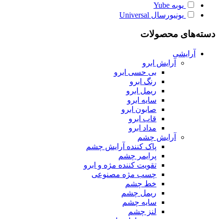
یوبه
Yube
یونیورسال
Universal
دسته‌های محصولات
آرایشی
آرایش ابرو
بی حسی ابرو
رنگ ابرو
ریمل ابرو
سایه ابرو
صابون ابرو
قاب ابرو
مداد ابرو
آرایش چشم
پاک کننده آرایش چشم
پرایمر چشم
تقویت کننده مژه و ابرو
چسب مژه مصنوعی
خط چشم
ریمل چشم
سایه چشم
لنز چشم