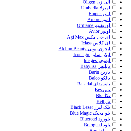
الی ژن
Oligen
امبرلا
Umberlla
امپر
Emper
امور
Amore
اوریفلیم
Oriflame
اویور
Avior
ای جی مکس
Agi Max
ای کلاس
Iclass
ایچون بیوتی
Aichun Beauty
ایکن ساین
Iconsign
ایمیجز
Images
بابلیس
Babyliss
بارین
Barin
بالکو
Balco
بایسیدای
Baisidai
بس
Bes
بکا
Bka
بل
Bell
بلک لیزر
Black Lezer
بلو مجیک
Blue Magic
بلورود
Blueroad
بلونیا
Bologna
بنیتا
Bonita