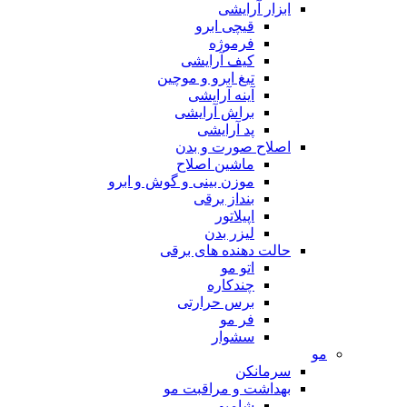
ابزار آرایشی
قیچی ابرو
فرموژه
کیف آرایشی
تیغ ابرو و موچین
آینه آرایشی
براش آرایشی
پد آرایشی
اصلاح صورت و بدن
ماشین اصلاح
موزن بینی و گوش و ابرو
بنداز برقی
اپیلاتور
لیزر بدن
حالت دهنده های برقی
اتو مو
چندکاره
برس حرارتی
فر مو
سشوار
مو
سرمانکن
بهداشت و مراقبت مو
شامپو