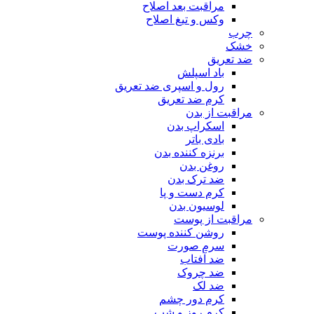
مراقبت بعد اصلاح
وکس و تیغ اصلاح
چرب
خشک
ضد تعریق
باد اسپلش
رول و اسپری ضد تعریق
کرم ضد تعریق
مراقبت از بدن
اسکراپ بدن
بادی باتر
برنزه کننده بدن
روغن بدن
ضد ترک بدن
کرم دست و پا
لوسیون بدن
مراقبت از پوست
روشن کننده پوست
سرم صورت
ضد آفتاب
ضد چروک
ضد لک
کرم دور چشم
کرم روز و شب