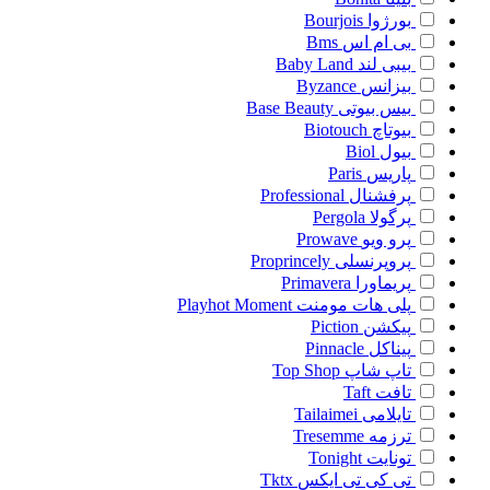
بورژوا
Bourjois
بی ام اس
Bms
بیبی لند
Baby Land
بیزانس
Byzance
بیس بیوتی
Base Beauty
بیوتاچ
Biotouch
بیول
Biol
پاریس
Paris
پرفشنال
Professional
پرگولا
Pergola
پرو ویو
Prowave
پروپرنسلی
Proprincely
پریماورا
Primavera
پلی هات مومنت
Playhot Moment
پیکشن
Piction
پیناکل
Pinnacle
تاپ شاپ
Top Shop
تافت
Taft
تایلامی
Tailaimei
ترزمه
Tresemme
تونایت
Tonight
تی کی تی ایکس
Tktx