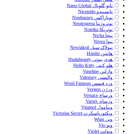
نانو گلوبال
Nano Global
نایسپیدو
Nicepido
نوباراکس
Noubaraex
نوتروژینا
Neutrogena
نوتریکا
Notrika
نیچا
Nicha
نیوا
Nivea
نیولاک سیل
Newlaksil
هانتین
Hantin
هدی بیوتی
Hudabeauty
هلو کیتی
Hello Kitty
وازلین
Vaseline
والنسی
Valensey
ورد فیمس
Word Famous
ورژن
Vergen
ورساچ
Versace
ورسای
Varsei
ویتامول
Vitamol
ویکتوریاسکرت
Victorias Secret
وین
Wian
ویو
Vio
ویولت
Violet