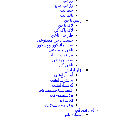
رژ لب
رژ لب مایع
خط لب
بالم لب
آرایش ناخن
لاک ناخن
لاک پاک کن
طراحی ناخن
چسب ناخن مصنوعی
ست مانیکور و پدیکور
ناخن مصنوعی
مراقبت از ناخن
سوهان ناخن
ناخن گیر
ابزار ارایش
آینه آرایشی
براش آرایشی
کیف آرایشی
چسب مژه مصنوعی
مژه مصنوعی
فرموژه
تیغ ابرو و موچین
لوازم برقی
دستگاه تاتو