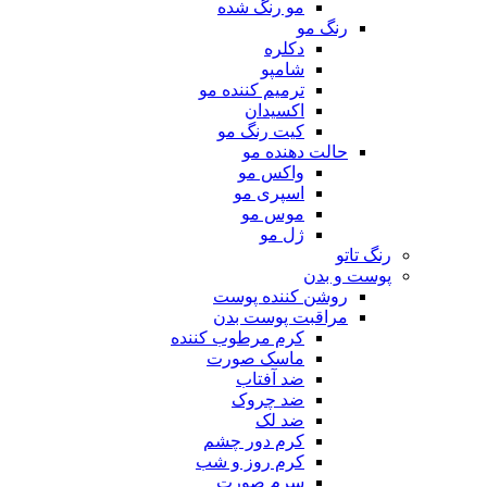
مو رنگ شده
رنگ مو
دکلره
شامپو
ترمیم کننده مو
اکسیدان
کیت رنگ مو
حالت دهنده مو
واکس مو
اسپری مو
موس مو
ژل مو
رنگ تاتو
پوست و بدن
روشن کننده پوست
مراقبت پوست بدن
کرم مرطوب کننده
ماسک صورت
ضد آفتاب
ضد چروک
ضد لک
کرم دور چشم
کرم روز و شب
سرم صورت