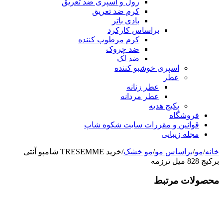
رول و اسپری ضد تعریق
کرم ضد تعریق
بادی باتر
براساس کارکرد
کرم مرطوب کننده
ضد چروک
ضد لک
اسپری خوشبو کننده
عطر
عطر زنانه
عطر مردانه
پکیج هدیه
فروشگاه
قوانین و مقررات سایت شکوه شاپ
مجله زیبایی
خانه
/
مو
/
براساس مو
/
مو خشک
/
خرید TRESEMME شامپو آنتی
برکیج 828 میل ترزمه
محصولات مرتبط