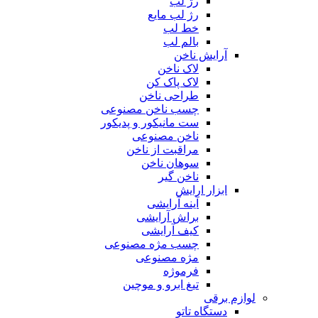
رژ لب
رژ لب مایع
خط لب
بالم لب
آرایش ناخن
لاک ناخن
لاک پاک کن
طراحی ناخن
چسب ناخن مصنوعی
ست مانیکور و پدیکور
ناخن مصنوعی
مراقبت از ناخن
سوهان ناخن
ناخن گیر
ابزار ارایش
آینه آرایشی
براش آرایشی
کیف آرایشی
چسب مژه مصنوعی
مژه مصنوعی
فرموژه
تیغ ابرو و موچین
لوازم برقی
دستگاه تاتو