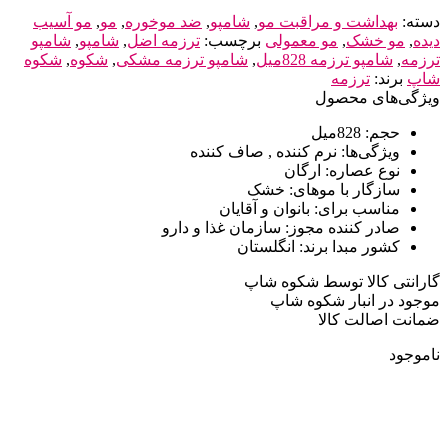
دسته:
بهداشت و مراقبت مو
,
شامپو
,
ضد موخوره
,
مو
,
مو آسیب
دیده
,
مو خشک
,
مو معمولی
برچسب:
ترزمه اضل
,
شامپو
,
شامپو
ترزمه
,
شامپو ترزمه 828میل
,
شامپو ترزمه مشکی
,
شکوه
,
شکوه
شاپ
برند:
ترزمه
ویژگی‌های محصول
حجم:
828میل
ویژگی‌ها:
نرم کننده , صاف کننده
نوع عصاره:
ارگان
سازگار با موهای:
خشک
مناسب برای:
بانوان و آقایان
صادر کننده مجوز:
سازمان غذا و دارو
کشور مبدا برند:
انگلستان
گارانتی کالا توسط شکوه شاپ
موجود در انبار شکوه شاپ
ضمانت اصالت کالا
ناموجود