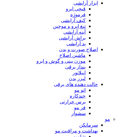
ابزار آرایشی
قیچی ابرو
فرموژه
کیف آرایشی
تیغ ابرو و موچین
آینه آرایشی
براش آرایشی
پد آرایشی
اصلاح صورت و بدن
ماشین اصلاح
موزن بینی و گوش و ابرو
بنداز برقی
اپیلاتور
لیزر بدن
حالت دهنده های برقی
اتو مو
چندکاره
برس حرارتی
فر مو
سشوار
مو
سرمانکن
بهداشت و مراقبت مو
شامپو