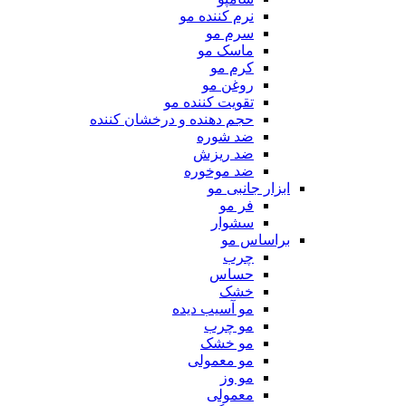
نرم کننده مو
سرم مو
ماسک مو
کرم مو
روغن مو
تقویت کننده مو
حجم دهنده و درخشان کننده
ضد شوره
ضد ریزش
ضد موخوره
ابزار جانبی مو
فر مو
سشوار
براساس مو
چرب
حساس
خشک
مو آسیب دیده
مو چرب
مو خشک
مو معمولی
مو وز
معمولی