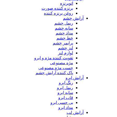
اتوبرنزه
برنزه کننده صورت
روغن برنزه کننده
آرایش چشم
ریمل چشم
سایه چشم
مداد چشم
خط چشم
پرایمر چشم
لنز چشم
لوازم لنز
تقویت کننده مژه و ابرو
مژه مصنوعی
چسب مژه مصنوعی
پاک کننده آرایش چشم
آرایش ابرو
رنگ ابرو
ریمل ابرو
سایه ابرو
قاب ابرو
بی حسی ابرو
مداد ابرو
آرایش لب