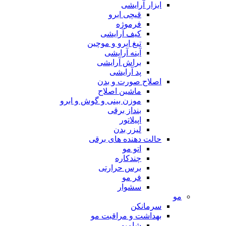
ابزار آرایشی
قیچی ابرو
فرموژه
کیف آرایشی
تیغ ابرو و موچین
آینه آرایشی
براش آرایشی
پد آرایشی
اصلاح صورت و بدن
ماشین اصلاح
موزن بینی و گوش و ابرو
بنداز برقی
اپیلاتور
لیزر بدن
حالت دهنده های برقی
اتو مو
چندکاره
برس حرارتی
فر مو
سشوار
مو
سرمانکن
بهداشت و مراقبت مو
شامپو