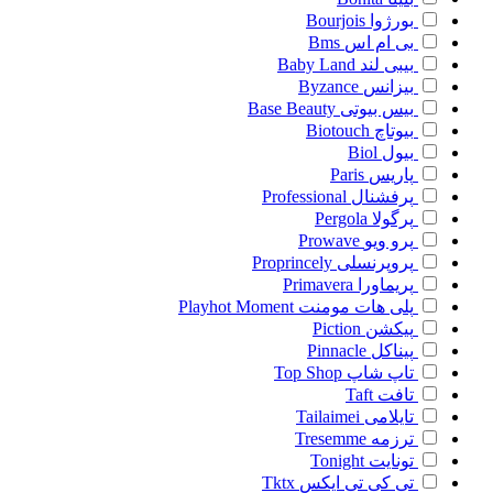
بورژوا
Bourjois
بی ام اس
Bms
بیبی لند
Baby Land
بیزانس
Byzance
بیس بیوتی
Base Beauty
بیوتاچ
Biotouch
بیول
Biol
پاریس
Paris
پرفشنال
Professional
پرگولا
Pergola
پرو ویو
Prowave
پروپرنسلی
Proprincely
پریماورا
Primavera
پلی هات مومنت
Playhot Moment
پیکشن
Piction
پیناکل
Pinnacle
تاپ شاپ
Top Shop
تافت
Taft
تایلامی
Tailaimei
ترزمه
Tresemme
تونایت
Tonight
تی کی تی ایکس
Tktx