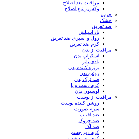
مراقبت بعد اصلاح
وکس و تیغ اصلاح
چرب
خشک
ضد تعریق
باد اسپلش
رول و اسپری ضد تعریق
کرم ضد تعریق
مراقبت از بدن
اسکراپ بدن
بادی باتر
برنزه کننده بدن
روغن بدن
ضد ترک بدن
کرم دست و پا
لوسیون بدن
مراقبت از پوست
روشن کننده پوست
سرم صورت
ضد آفتاب
ضد چروک
ضد لک
کرم دور چشم
کرم روز و شب