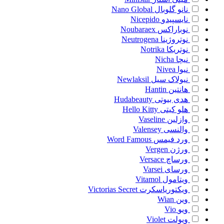
نانو گلوبال
Nano Global
نایسپیدو
Nicepido
نوباراکس
Noubaraex
نوتروژینا
Neutrogena
نوتریکا
Notrika
نیچا
Nicha
نیوا
Nivea
نیولاک سیل
Newlaksil
هانتین
Hantin
هدی بیوتی
Hudabeauty
هلو کیتی
Hello Kitty
وازلین
Vaseline
والنسی
Valensey
ورد فیمس
Word Famous
ورژن
Vergen
ورساچ
Versace
ورسای
Varsei
ویتامول
Vitamol
ویکتوریاسکرت
Victorias Secret
وین
Wian
ویو
Vio
ویولت
Violet