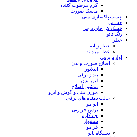
کرم مرطوب کننده
ماسک صورت
چسب پاکسازی بینی
حساس
خشک کن های برقی
رنگ تاتو
عطر
عطر زنانه
عطر مردانه
لوازم برقی
اصلاح صورت و بدن
اپیلاتور
بنداز برقی
لیزر بدن
ماشین اصلاح
موزن بینی و گوش و ابرو
حالت دهنده های برقی
اتو مو
برس حرارتی
چندکاره
سشوار
فر مو
دستگاه تاتو