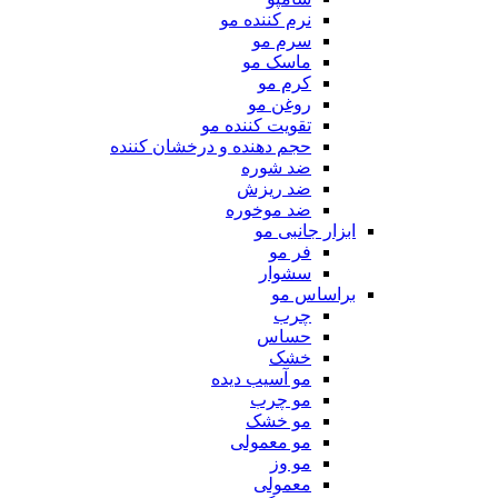
نرم کننده مو
سرم مو
ماسک مو
کرم مو
روغن مو
تقویت کننده مو
حجم دهنده و درخشان کننده
ضد شوره
ضد ریزش
ضد موخوره
ابزار جانبی مو
فر مو
سشوار
براساس مو
چرب
حساس
خشک
مو آسیب دیده
مو چرب
مو خشک
مو معمولی
مو وز
معمولی