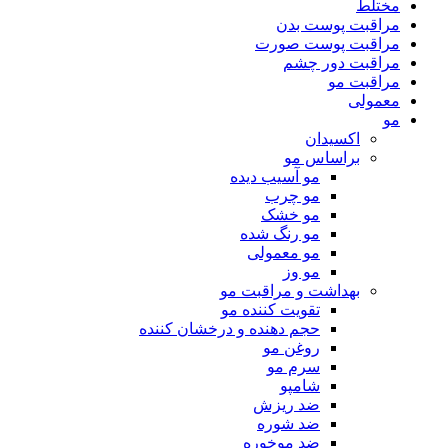
مختلط
مراقبت پوست بدن
مراقبت پوست صورت
مراقبت دور چشم
مراقبت مو
معمولی
مو
اکسیدان
براساس مو
مو آسیب دیده
مو چرب
مو خشک
مو رنگ شده
مو معمولی
مو وز
بهداشت و مراقبت مو
تقویت کننده مو
حجم دهنده و درخشان کننده
روغن مو
سرم مو
شامپو
ضد ریزش
ضد شوره
ضد موخوره