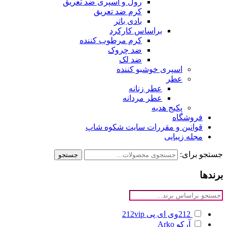
رول و اسپری ضد تعریق
کرم ضد تعریق
بادی باتر
براساس کارکرد
کرم مرطوب کننده
ضد چروک
ضد لک
اسپری خوشبو کننده
عطر
عطر زنانه
عطر مردانه
پکیج هدیه
فروشگاه
قوانین و مقررات سایت شکوه شاپ
مجله زیبایی
جستجو برای:
جستجو
برندها
212وی ای پی
212vip
آرکو
Arko