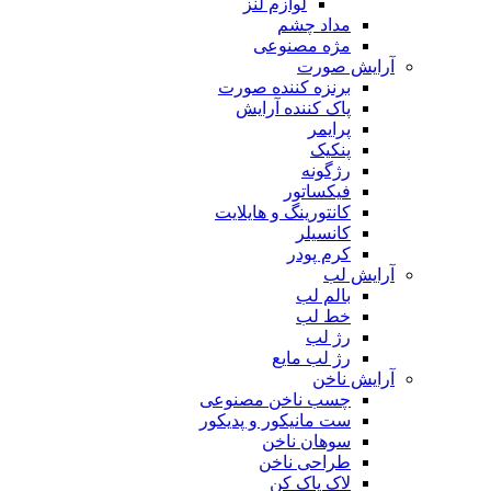
لوازم لنز
مداد چشم
مژه مصنوعی
آرایش صورت
برنزه کننده صورت
پاک کننده آرایش
پرایمر
پنکیک
رژگونه
فیکساتور
کانتورینگ و هایلایت
کانسیلر
کرم پودر
آرایش لب
بالم لب
خط لب
رژ لب
رژ لب مایع
آرایش ناخن
چسب ناخن مصنوعی
ست مانیکور و پدیکور
سوهان ناخن
طراحی ناخن
لاک پاک کن