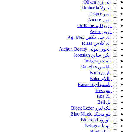
الی ژن
Oligen
امبرلا
Umberlla
امپر
Emper
امور
Amore
اوریفلیم
Oriflame
اویور
Avior
ای جی مکس
Agi Max
ای کلاس
Iclass
ایچون بیوتی
Aichun Beauty
ایکن ساین
Iconsign
ایمیجز
Images
بابلیس
Babyliss
بارین
Barin
بالکو
Balco
بایسیدای
Baisidai
بس
Bes
بکا
Bka
بل
Bell
بلک لیزر
Black Lezer
بلو مجیک
Blue Magic
بلورود
Blueroad
بلونیا
Bologna
بنیتا
Bonita