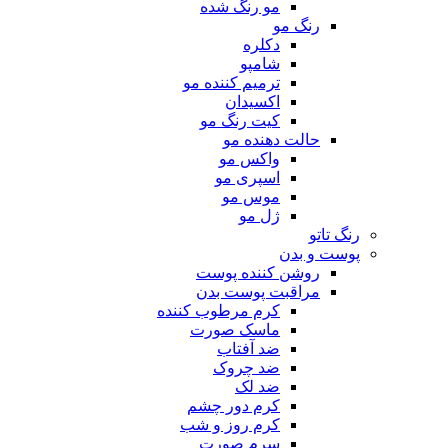
مو رنگ شده
رنگ مو
دکلره
شامپو
ترمیم کننده مو
اکسیدان
کیت رنگ مو
حالت دهنده مو
واکس مو
اسپری مو
موس مو
ژل مو
رنگ تاتو
پوست و بدن
روشن کننده پوست
مراقبت پوست بدن
کرم مرطوب کننده
ماسک صورت
ضد آفتاب
ضد چروک
ضد لک
کرم دور چشم
کرم روز و شب
سرم صورت