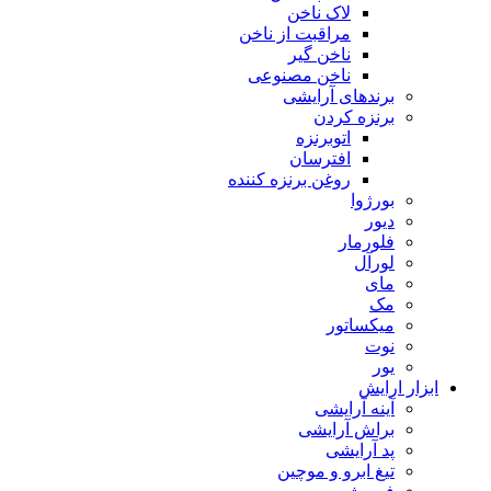
لاک ناخن
مراقبت از ناخن
ناخن گیر
ناخن مصنوعی
برندهای آرایشی
برنزه کردن
اتوبرنزه
افترسان
روغن برنزه کننده
بورژوا
دیور
فلورمار
لورآل
مای
مک
میکساتور
نوت
یور
ابزار ارایش
آینه آرایشی
براش آرایشی
پد آرایشی
تیغ ابرو و موچین