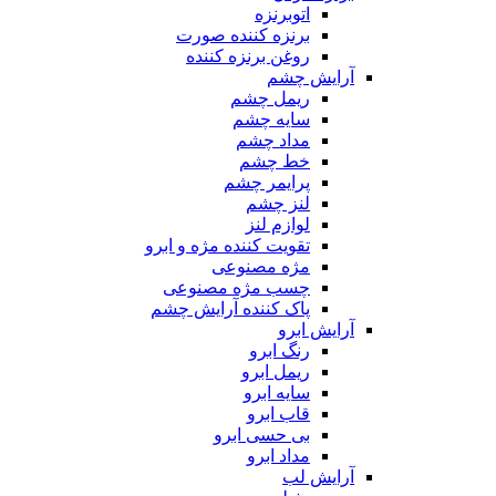
اتوبرنزه
برنزه کننده صورت
روغن برنزه کننده
آرایش چشم
ریمل چشم
سایه چشم
مداد چشم
خط چشم
پرایمر چشم
لنز چشم
لوازم لنز
تقویت کننده مژه و ابرو
مژه مصنوعی
چسب مژه مصنوعی
پاک کننده آرایش چشم
آرایش ابرو
رنگ ابرو
ریمل ابرو
سایه ابرو
قاب ابرو
بی حسی ابرو
مداد ابرو
آرایش لب