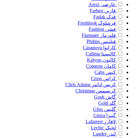
عارضی
Arezi
فاربن
Farben
فدک
Fadak
فرشلوک
Freshlook
فشن
Fashion
فلورمار
Flarmaer
فیلیپس
Philips
کازانوا
Casanova
کالیستا
Callista
کالیون
Kalyon
کامان
Comeon
کبس
Cabs
کراس
Cross
کریس ادامز
Chris Adams
کریسمس
Christmas
گاش
Gosh
گلد
Gold
گلیس
Gliss
گینزا
Ginza
لافارر
Lafarrerr
لچیک
Lechic
لندر
Lander