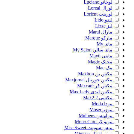
لوچانو
Luciano
لورال
Loreal
لورینت
Lorient
لیدو
Lido
لیز
Lizze
مارال
Maral
مارکو
Marque
مای
My
مای سالن
My Salon
مایتی
Mayti
مجیک
Magic
مک
Mac
مکس بن
Maxbon
مکس جورنال
Maxjornal
مکس کر
Maxcare
مکس لیدی
Max Lady
مکسی 2
Max2
مودا
Moda
موزر
Moser
مولهنس
Mulhens
مونو کر
Mono Care
میس سوییت
Miss Sweet
مینی استار
Ministar