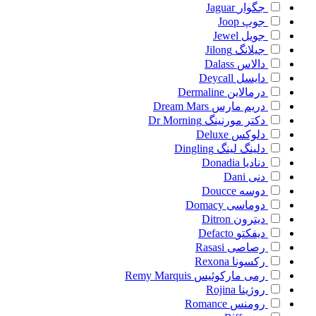
جگوار
Jaguar
جوپ
Joop
جویل
Jewel
جیلانگ
Jilong
دالاس
Dalass
دایسل
Deycall
درمالاین
Dermaline
دریم مارس
Dream Mars
دکتر مورنینگ
Dr Morning
دلوکس
Deluxe
دلینگ لینگ
Dingling
دنادیا
Donadia
دنی
Dani
دوسه
Doucce
دوماسی
Domacy
دیترون
Ditron
دیفکتو
Defacto
رصاصی
Rasasi
رکسونا
Rexona
رمی مارکوئیس
Remy Marquis
روژینا
Rojina
رومنس
Romance