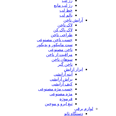
رژ لب
رژ لب مایع
خط لب
بالم لب
آرایش ناخن
لاک ناخن
لاک پاک کن
طراحی ناخن
چسب ناخن مصنوعی
ست مانیکور و پدیکور
ناخن مصنوعی
مراقبت از ناخن
سوهان ناخن
ناخن گیر
ابزار ارایش
آینه آرایشی
براش آرایشی
کیف آرایشی
چسب مژه مصنوعی
مژه مصنوعی
فرموژه
تیغ ابرو و موچین
لوازم برقی
دستگاه تاتو