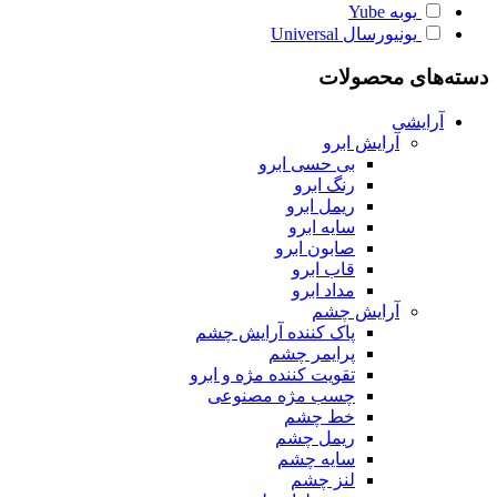
یوبه
Yube
یونیورسال
Universal
دسته‌های محصولات
آرایشی
آرایش ابرو
بی حسی ابرو
رنگ ابرو
ریمل ابرو
سایه ابرو
صابون ابرو
قاب ابرو
مداد ابرو
آرایش چشم
پاک کننده آرایش چشم
پرایمر چشم
تقویت کننده مژه و ابرو
چسب مژه مصنوعی
خط چشم
ریمل چشم
سایه چشم
لنز چشم