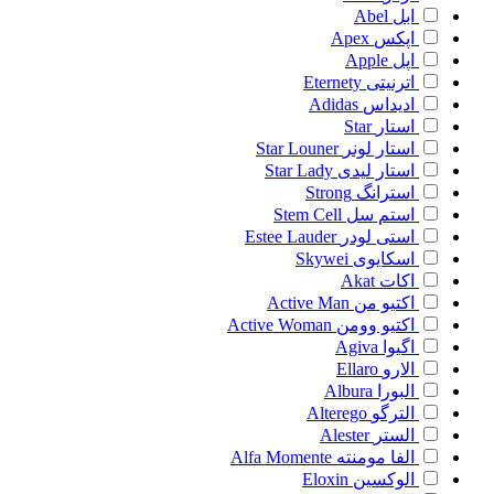
ابل
Abel
اپکس
Apex
اپل
Apple
اترنیتی
Eternety
ادیداس
Adidas
استار
Star
استار لونر
Star Louner
استار لیدی
Star Lady
استرانگ
Strong
استم سل
Stem Cell
استی لودر
Estee Lauder
اسکایوی
Skywei
اکات
Akat
اکتیو من
Active Man
اکتیو وومن
Active Woman
اگیوا
Agiva
الارو
Ellaro
البورا
Albura
الترگو
Alterego
الستر
Alester
الفا مومنته
Alfa Momente
الوکسین
Eloxin