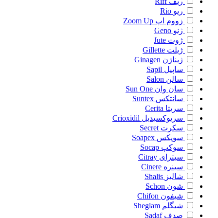
ریف
Riff
ریو
Rio
زووم اپ
Zoom Up
ژنو
Geno
ژوت
Jute
ژیلت
Gillette
ژیناژن
Ginagen
ساپیل
Sapil
سالن
Salon
سان وان
Sun One
سانتکس
Suntex
سریتا
Cerita
سریوکسیدیل
Crioxidil
سکرت
Secret
سوپکس
Soapex
سوکپ
Socap
سیترای
Citray
سینره
Cinere
شالیز
Shalis
شون
Schon
شیفون
Chifon
شیگلم
Sheglam
صدف
Sadaf