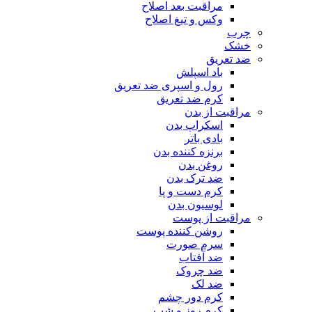
مراقبت بعد اصلاح
وکس و تیغ اصلاح
چرب
خشک
ضد تعریق
باد اسپلش
رول و اسپری ضد تعریق
کرم ضد تعریق
مراقبت از بدن
اسکراپ بدن
بادی باتر
برنزه کننده بدن
روغن بدن
ضد ترک بدن
کرم دست و پا
لوسیون بدن
مراقبت از پوست
روشن کننده پوست
سرم صورت
ضد آفتاب
ضد چروک
ضد لک
کرم دور چشم
کرم روز و شب