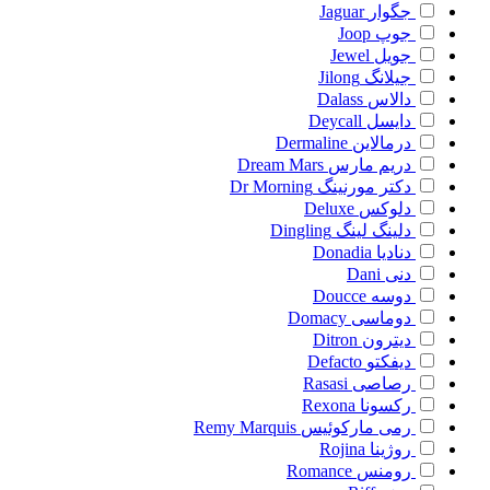
جگوار
Jaguar
جوپ
Joop
جویل
Jewel
جیلانگ
Jilong
دالاس
Dalass
دایسل
Deycall
درمالاین
Dermaline
دریم مارس
Dream Mars
دکتر مورنینگ
Dr Morning
دلوکس
Deluxe
دلینگ لینگ
Dingling
دنادیا
Donadia
دنی
Dani
دوسه
Doucce
دوماسی
Domacy
دیترون
Ditron
دیفکتو
Defacto
رصاصی
Rasasi
رکسونا
Rexona
رمی مارکوئیس
Remy Marquis
روژینا
Rojina
رومنس
Romance