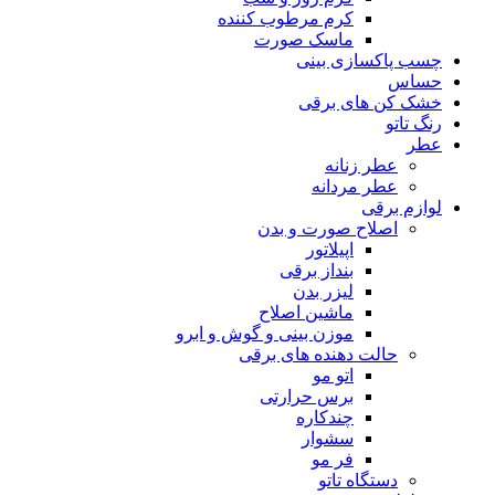
کرم مرطوب کننده
ماسک صورت
چسب پاکسازی بینی
حساس
خشک کن های برقی
رنگ تاتو
عطر
عطر زنانه
عطر مردانه
لوازم برقی
اصلاح صورت و بدن
اپیلاتور
بنداز برقی
لیزر بدن
ماشین اصلاح
موزن بینی و گوش و ابرو
حالت دهنده های برقی
اتو مو
برس حرارتی
چندکاره
سشوار
فر مو
دستگاه تاتو