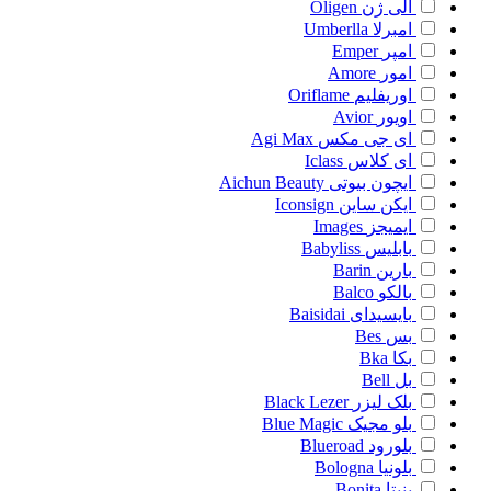
الی ژن
Oligen
امبرلا
Umberlla
امپر
Emper
امور
Amore
اوریفلیم
Oriflame
اویور
Avior
ای جی مکس
Agi Max
ای کلاس
Iclass
ایچون بیوتی
Aichun Beauty
ایکن ساین
Iconsign
ایمیجز
Images
بابلیس
Babyliss
بارین
Barin
بالکو
Balco
بایسیدای
Baisidai
بس
Bes
بکا
Bka
بل
Bell
بلک لیزر
Black Lezer
بلو مجیک
Blue Magic
بلورود
Blueroad
بلونیا
Bologna
بنیتا
Bonita