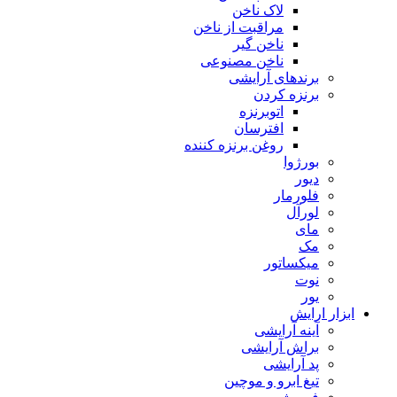
لاک ناخن
مراقبت از ناخن
ناخن گیر
ناخن مصنوعی
برندهای آرایشی
برنزه کردن
اتوبرنزه
افترسان
روغن برنزه کننده
بورژوا
دیور
فلورمار
لورآل
مای
مک
میکساتور
نوت
یور
ابزار ارایش
آینه آرایشی
براش آرایشی
پد آرایشی
تیغ ابرو و موچین