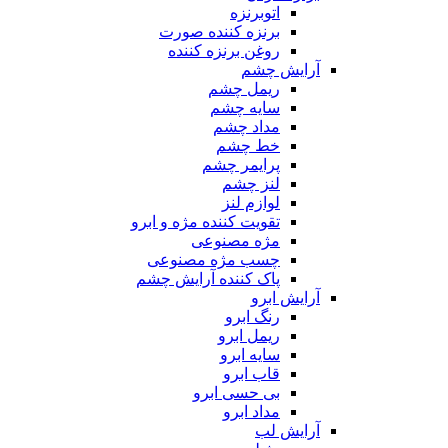
اتوبرنزه
برنزه کننده صورت
روغن برنزه کننده
آرایش چشم
ریمل چشم
سایه چشم
مداد چشم
خط چشم
پرایمر چشم
لنز چشم
لوازم لنز
تقویت کننده مژه و ابرو
مژه مصنوعی
چسب مژه مصنوعی
پاک کننده آرایش چشم
آرایش ابرو
رنگ ابرو
ریمل ابرو
سایه ابرو
قاب ابرو
بی حسی ابرو
مداد ابرو
آرایش لب