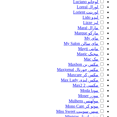
لوچانو
Luciano
لورال
Loreal
لورینت
Lorient
لیدو
Lido
لیز
Lizze
مارال
Maral
مارکو
Marque
مای
My
مای سالن
My Salon
مایتی
Mayti
مجیک
Magic
مک
Mac
مکس بن
Maxbon
مکس جورنال
Maxjornal
مکس کر
Maxcare
مکس لیدی
Max Lady
مکسی 2
Max2
مودا
Moda
موزر
Moser
مولهنس
Mulhens
مونو کر
Mono Care
میس سوییت
Miss Sweet
مینی استار
Ministar