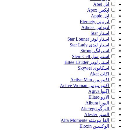
ابل
Abel
اپکس
Apex
اپل
Apple
اترنیتی
Eternety
ادیداس
Adidas
استار
Star
استار لونر
Star Louner
استار لیدی
Star Lady
استرانگ
Strong
استم سل
Stem Cell
استی لودر
Estee Lauder
اسکایوی
Skywei
اکات
Akat
اکتیو من
Active Man
اکتیو وومن
Active Woman
اگیوا
Agiva
الارو
Ellaro
البورا
Albura
الترگو
Alterego
الستر
Alester
الفا مومنته
Alfa Momente
الوکسین
Eloxin