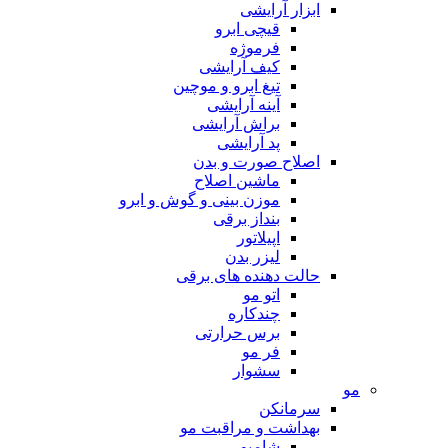
ابزار آرایشی
قیچی ابرو
فرموژه
کیف آرایشی
تیغ ابرو و موچین
آینه آرایشی
براش آرایشی
پد آرایشی
اصلاح صورت و بدن
ماشین اصلاح
موزن بینی و گوش و ابرو
بنداز برقی
اپیلاتور
لیزر بدن
حالت دهنده های برقی
اتو مو
چندکاره
برس حرارتی
فر مو
سشوار
مو
سرمانکن
بهداشت و مراقبت مو
شامپو