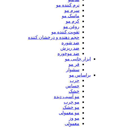
نرم کننده مو
سرم مو
ماسک مو
کرم مو
روغن مو
تقویت کننده مو
حجم دهنده و درخشان کننده
ضد شوره
ضد ریزش
ضد موخوره
ابزار جانبی مو
فر مو
سشوار
براساس مو
چرب
حساس
خشک
مو آسیب دیده
مو چرب
مو خشک
مو معمولی
مو وز
معمولی