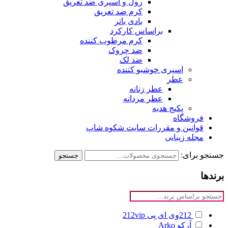
رول و اسپری ضد تعریق
کرم ضد تعریق
بادی باتر
براساس کارکرد
کرم مرطوب کننده
ضد چروک
ضد لک
اسپری خوشبو کننده
عطر
عطر زنانه
عطر مردانه
پکیج هدیه
فروشگاه
قوانین و مقررات سایت شکوه شاپ
مجله زیبایی
جستجو برای:
جستجو
برندها
212وی ای پی
212vip
آرکو
Arko