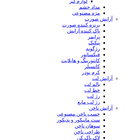
لوازم لنز
مداد چشم
مژه مصنوعی
آرایش صورت
برنزه کننده صورت
پاک کننده آرایش
پرایمر
پنکیک
رژگونه
فیکساتور
کانتورینگ و هایلایت
کانسیلر
کرم پودر
آرایش لب
بالم لب
خط لب
رژ لب
رژ لب مایع
آرایش ناخن
چسب ناخن مصنوعی
ست مانیکور و پدیکور
سوهان ناخن
طراحی ناخن
لاک پاک کن