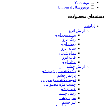
یوبه
Yube
یونیورسال
Universal
دسته‌های محصولات
آرایشی
آرایش ابرو
بی حسی ابرو
رنگ ابرو
ریمل ابرو
سایه ابرو
صابون ابرو
قاب ابرو
مداد ابرو
آرایش چشم
پاک کننده آرایش چشم
پرایمر چشم
تقویت کننده مژه و ابرو
چسب مژه مصنوعی
خط چشم
ریمل چشم
سایه چشم
لنز چشم