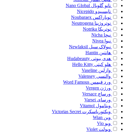
نانو گلوبال
Nano Global
نایسپیدو
Nicepido
نوباراکس
Noubaraex
نوتروژینا
Neutrogena
نوتریکا
Notrika
نیچا
Nicha
نیوا
Nivea
نیولاک سیل
Newlaksil
هانتین
Hantin
هدی بیوتی
Hudabeauty
هلو کیتی
Hello Kitty
وازلین
Vaseline
والنسی
Valensey
ورد فیمس
Word Famous
ورژن
Vergen
ورساچ
Versace
ورسای
Varsei
ویتامول
Vitamol
ویکتوریاسکرت
Victorias Secret
وین
Wian
ویو
Vio
ویولت
Violet