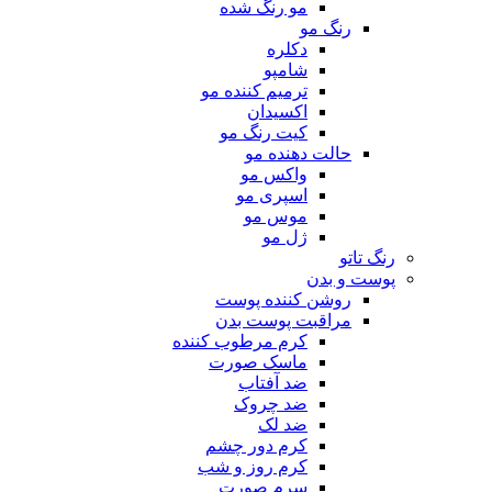
مو رنگ شده
رنگ مو
دکلره
شامپو
ترمیم کننده مو
اکسیدان
کیت رنگ مو
حالت دهنده مو
واکس مو
اسپری مو
موس مو
ژل مو
رنگ تاتو
پوست و بدن
روشن کننده پوست
مراقبت پوست بدن
کرم مرطوب کننده
ماسک صورت
ضد آفتاب
ضد چروک
ضد لک
کرم دور چشم
کرم روز و شب
سرم صورت