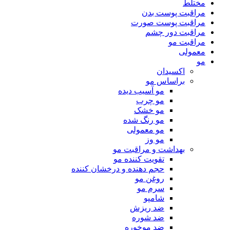
مختلط
مراقبت پوست بدن
مراقبت پوست صورت
مراقبت دور چشم
مراقبت مو
معمولی
مو
اکسیدان
براساس مو
مو آسیب دیده
مو چرب
مو خشک
مو رنگ شده
مو معمولی
مو وز
بهداشت و مراقبت مو
تقویت کننده مو
حجم دهنده و درخشان کننده
روغن مو
سرم مو
شامپو
ضد ریزش
ضد شوره
ضد موخوره