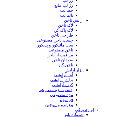
رژ لب
رژ لب مایع
خط لب
بالم لب
آرایش ناخن
لاک ناخن
لاک پاک کن
طراحی ناخن
چسب ناخن مصنوعی
ست مانیکور و پدیکور
ناخن مصنوعی
مراقبت از ناخن
سوهان ناخن
ناخن گیر
ابزار ارایش
آینه آرایشی
براش آرایشی
کیف آرایشی
چسب مژه مصنوعی
مژه مصنوعی
فرموژه
تیغ ابرو و موچین
لوازم برقی
دستگاه تاتو