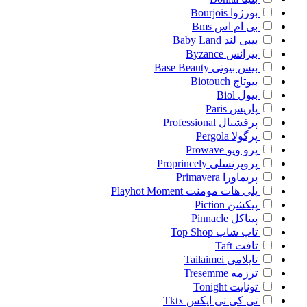
بورژوا
Bourjois
بی ام اس
Bms
بیبی لند
Baby Land
بیزانس
Byzance
بیس بیوتی
Base Beauty
بیوتاچ
Biotouch
بیول
Biol
پاریس
Paris
پرفشنال
Professional
پرگولا
Pergola
پرو ویو
Prowave
پروپرنسلی
Proprincely
پریماورا
Primavera
پلی هات مومنت
Playhot Moment
پیکشن
Piction
پیناکل
Pinnacle
تاپ شاپ
Top Shop
تافت
Taft
تایلامی
Tailaimei
ترزمه
Tresemme
تونایت
Tonight
تی کی تی ایکس
Tktx