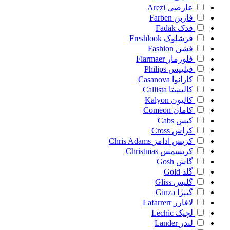
عارضی
Arezi
فاربن
Farben
فدک
Fadak
فرشلوک
Freshlook
فشن
Fashion
فلورمار
Flarmaer
فیلیپس
Philips
کازانوا
Casanova
کالیستا
Callista
کالیون
Kalyon
کامان
Comeon
کبس
Cabs
کراس
Cross
کریس ادامز
Chris Adams
کریسمس
Christmas
گاش
Gosh
گلد
Gold
گلیس
Gliss
گینزا
Ginza
لافارر
Lafarrerr
لچیک
Lechic
لندر
Lander