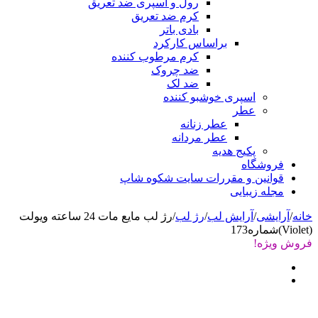
رول و اسپری ضد تعریق
کرم ضد تعریق
بادی باتر
براساس کارکرد
کرم مرطوب کننده
ضد چروک
ضد لک
اسپری خوشبو کننده
عطر
عطر زنانه
عطر مردانه
پکیج هدیه
فروشگاه
قوانین و مقررات سایت شکوه شاپ
مجله زیبایی
خانه
/
آرایشی
/
آرایش لب
/
رژ لب
/
رژ لب مایع مات 24 ساعته ویولت
(Violet)شماره173
فروش ویژه!