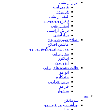
ابزار آرایشی
قیچی ابرو
فرموژه
کیف آرایشی
تیغ ابرو و موچین
آینه آرایشی
براش آرایشی
پد آرایشی
اصلاح صورت و بدن
ماشین اصلاح
موزن بینی و گوش و ابرو
بنداز برقی
اپیلاتور
لیزر بدن
حالت دهنده های برقی
اتو مو
چندکاره
برس حرارتی
فر مو
سشوار
مو
سرمانکن
بهداشت و مراقبت مو
شامپو