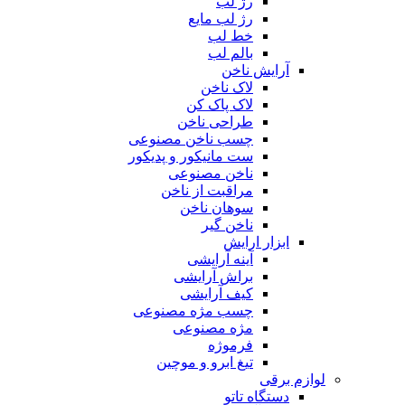
رژ لب
رژ لب مایع
خط لب
بالم لب
آرایش ناخن
لاک ناخن
لاک پاک کن
طراحی ناخن
چسب ناخن مصنوعی
ست مانیکور و پدیکور
ناخن مصنوعی
مراقبت از ناخن
سوهان ناخن
ناخن گیر
ابزار ارایش
آینه آرایشی
براش آرایشی
کیف آرایشی
چسب مژه مصنوعی
مژه مصنوعی
فرموژه
تیغ ابرو و موچین
لوازم برقی
دستگاه تاتو