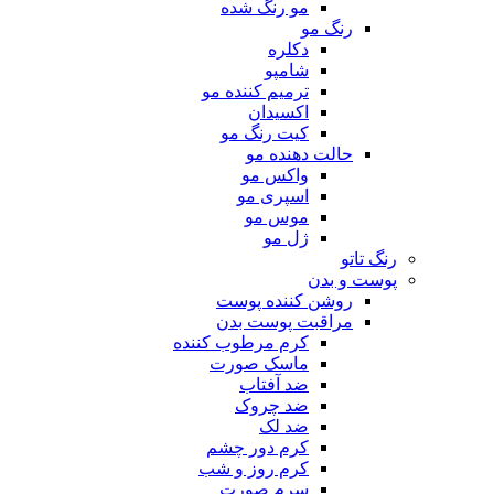
مو رنگ شده
رنگ مو
دکلره
شامپو
ترمیم کننده مو
اکسیدان
کیت رنگ مو
حالت دهنده مو
واکس مو
اسپری مو
موس مو
ژل مو
رنگ تاتو
پوست و بدن
روشن کننده پوست
مراقبت پوست بدن
کرم مرطوب کننده
ماسک صورت
ضد آفتاب
ضد چروک
ضد لک
کرم دور چشم
کرم روز و شب
سرم صورت