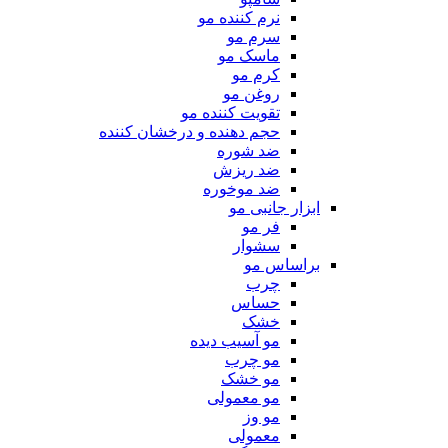
نرم کننده مو
سرم مو
ماسک مو
کرم مو
روغن مو
تقویت کننده مو
حجم دهنده و درخشان کننده
ضد شوره
ضد ریزش
ضد موخوره
ابزار جانبی مو
فر مو
سشوار
براساس مو
چرب
حساس
خشک
مو آسیب دیده
مو چرب
مو خشک
مو معمولی
مو وز
معمولی