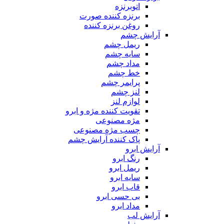
اتوبرنزه
برنزه کننده صورت
روغن برنزه کننده
آرایش چشم
ریمل چشم
سایه چشم
مداد چشم
خط چشم
پرایمر چشم
لنز چشم
لوازم لنز
تقویت کننده مژه و ابرو
مژه مصنوعی
چسب مژه مصنوعی
پاک کننده آرایش چشم
آرایش ابرو
رنگ ابرو
ریمل ابرو
سایه ابرو
قاب ابرو
بی حسی ابرو
مداد ابرو
آرایش لب