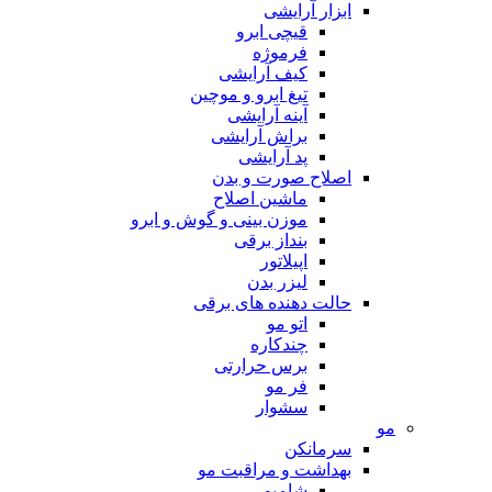
ابزار آرایشی
قیچی ابرو
فرموژه
کیف آرایشی
تیغ ابرو و موچین
آینه آرایشی
براش آرایشی
پد آرایشی
اصلاح صورت و بدن
ماشین اصلاح
موزن بینی و گوش و ابرو
بنداز برقی
اپیلاتور
لیزر بدن
حالت دهنده های برقی
اتو مو
چندکاره
برس حرارتی
فر مو
سشوار
مو
سرمانکن
بهداشت و مراقبت مو
شامپو