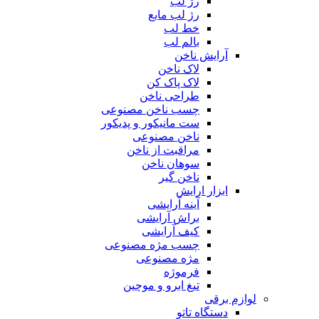
رژ لب
رژ لب مایع
خط لب
بالم لب
آرایش ناخن
لاک ناخن
لاک پاک کن
طراحی ناخن
چسب ناخن مصنوعی
ست مانیکور و پدیکور
ناخن مصنوعی
مراقبت از ناخن
سوهان ناخن
ناخن گیر
ابزار ارایش
آینه آرایشی
براش آرایشی
کیف آرایشی
چسب مژه مصنوعی
مژه مصنوعی
فرموژه
تیغ ابرو و موچین
لوازم برقی
دستگاه تاتو