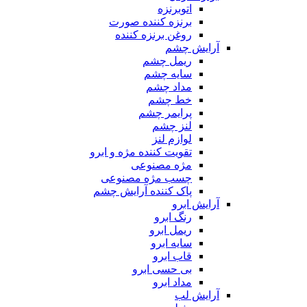
اتوبرنزه
برنزه کننده صورت
روغن برنزه کننده
آرایش چشم
ریمل چشم
سایه چشم
مداد چشم
خط چشم
پرایمر چشم
لنز چشم
لوازم لنز
تقویت کننده مژه و ابرو
مژه مصنوعی
چسب مژه مصنوعی
پاک کننده آرایش چشم
آرایش ابرو
رنگ ابرو
ریمل ابرو
سایه ابرو
قاب ابرو
بی حسی ابرو
مداد ابرو
آرایش لب