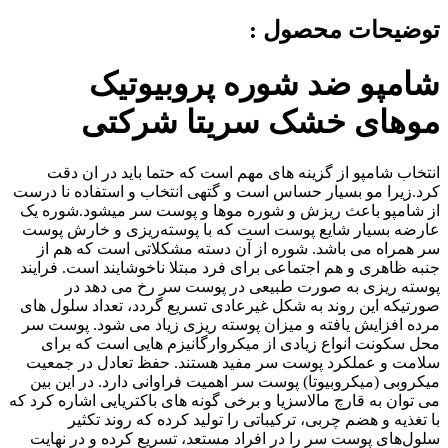
توضیحات محصول :
شامپو ضد شوره پروبیوتیک
موهای خشک سريتا شرکتی
انتخاب شامپو از گزینه های مهم است که حتما باید در ان دقت
کرد.زیرا مو بسیار حساس است و گتهی انتخاب و استفاده نا درست
از شامپو باعث ریزش و شوره موها و پوست سر میشود.شوره یک
عارضه بسیار شایع پوست است که با پوسته‌ریزی و خارش پوست
سر همراه می باشد. شوره از آن دسته مشکلاتی است که هم از
جنبه ظاهری و هم اجتماعی برای فرد مبتلا ناخوشایند است. فرایند
پوسته ریزی به صورت طبیعی در پوست سر رخ می دهد در
صورتیکه این روند به شکل غیرعادی تسریع گردد، تعداد سلول های
مرده افزایش یافته و میزان پوسته ریزی زیاد می شود. پوست سر
محل سکونت انواع زیادی از میکروارگانیزم هایی است که برای
سلامت و عملکرد پوست سر مفید هستند. حفظ تعادل در جمعیت
میکروبی (میکروبیوتا) پوست سر اهمیت فراوانی دارد. در این بین
می توان به قارچ مالاسزیا و برخی گونه های باکتریایی اشاره کرد که
با تغذیه و هضم چربی، ترکیباتی را تولید کرده که روند تکثیر
سلول‌های پوست سر را در افراد مستعد، تسریع کرده و در نهایت