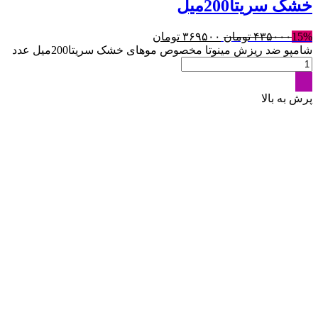
خشک سريتا200میل
15%
۴۳۵۰۰۰
تومان
۳۶۹۵۰۰
تومان
شامپو ضد ریزش مینوتا مخصوص موهای خشک سريتا200میل عدد
پرش به بالا