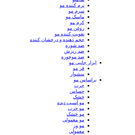
نرم کننده مو
سرم مو
ماسک مو
کرم مو
روغن مو
تقویت کننده مو
حجم دهنده و درخشان کننده
ضد شوره
ضد ریزش
ضد موخوره
ابزار جانبی مو
فر مو
سشوار
براساس مو
چرب
حساس
خشک
مو آسیب دیده
مو چرب
مو خشک
مو معمولی
مو وز
معمولی