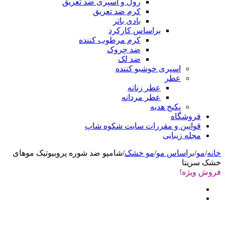
رول و اسپری ضد تعریق
کرم ضد تعریق
بادی باتر
براساس کارکرد
کرم مرطوب کننده
ضد چروک
ضد لک
اسپری خوشبو کننده
عطر
عطر زنانه
عطر مردانه
پکیج هدیه
فروشگاه
قوانین و مقررات سایت شکوه شاپ
مجله زیبایی
خانه
/
مو
/
براساس مو
/
مو خشک
/
شامپو ضد شوره پروبیوتیک موهای
خشک سريتا
فروش ویژه!