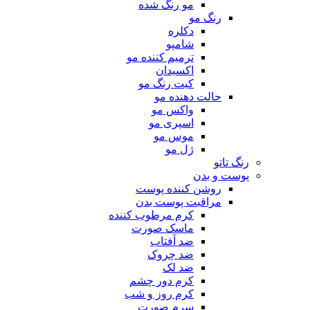
مو رنگ شده
رنگ مو
دکلره
شامپو
ترمیم کننده مو
اکسیدان
کیت رنگ مو
حالت دهنده مو
واکس مو
اسپری مو
موس مو
ژل مو
رنگ تاتو
پوست و بدن
روشن کننده پوست
مراقبت پوست بدن
کرم مرطوب کننده
ماسک صورت
ضد آفتاب
ضد چروک
ضد لک
کرم دور چشم
کرم روز و شب
سرم صورت