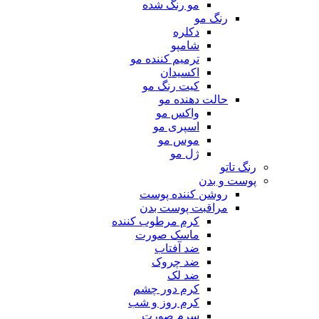
مو رنگ شده
رنگ مو
دکلره
شامپو
ترمیم کننده مو
اکسیدان
کیت رنگ مو
حالت دهنده مو
واکس مو
اسپری مو
موس مو
ژل مو
رنگ تاتو
پوست و بدن
روشن کننده پوست
مراقبت پوست بدن
کرم مرطوب کننده
ماسک صورت
ضد آفتاب
ضد چروک
ضد لک
کرم دور چشم
کرم روز و شب
سرم صورت