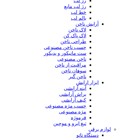
رژ لب
رژ لب مایع
خط لب
بالم لب
آرایش ناخن
لاک ناخن
لاک پاک کن
طراحی ناخن
چسب ناخن مصنوعی
ست مانیکور و پدیکور
ناخن مصنوعی
مراقبت از ناخن
سوهان ناخن
ناخن گیر
ابزار ارایش
آینه آرایشی
براش آرایشی
کیف آرایشی
چسب مژه مصنوعی
مژه مصنوعی
فرموژه
تیغ ابرو و موچین
لوازم برقی
دستگاه تاتو