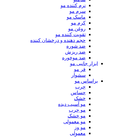
نرم کننده مو
سرم مو
ماسک مو
کرم مو
روغن مو
تقویت کننده مو
حجم دهنده و درخشان کننده
ضد شوره
ضد ریزش
ضد موخوره
ابزار جانبی مو
فر مو
سشوار
براساس مو
چرب
حساس
خشک
مو آسیب دیده
مو چرب
مو خشک
مو معمولی
مو وز
معمولی