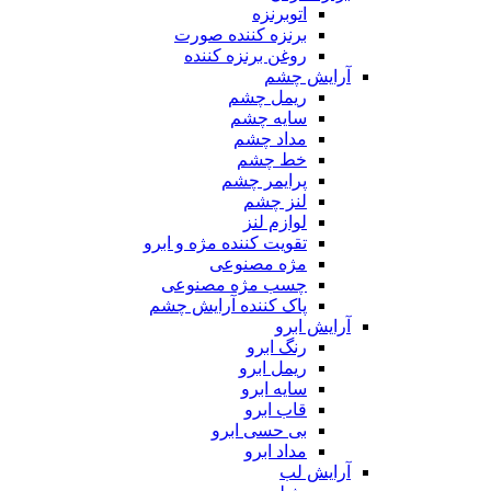
اتوبرنزه
برنزه کننده صورت
روغن برنزه کننده
آرایش چشم
ریمل چشم
سایه چشم
مداد چشم
خط چشم
پرایمر چشم
لنز چشم
لوازم لنز
تقویت کننده مژه و ابرو
مژه مصنوعی
چسب مژه مصنوعی
پاک کننده آرایش چشم
آرایش ابرو
رنگ ابرو
ریمل ابرو
سایه ابرو
قاب ابرو
بی حسی ابرو
مداد ابرو
آرایش لب