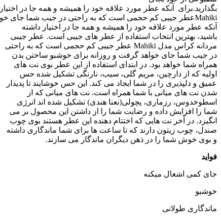
بگذارید.برای
آنکه
عطر
مورد
علاقه
خود
را
همیشه
و
همه
جا
در
اختیار
Mahiki
عطر
جیبی
کم
حجمی
است
که
به
راحتی
در
جیب
شما
جای
خوا
آنکه عطر مورد علاقه خود را همیشه و همه جا در اختیار داشته
باشید، بهترین انتخاب استفاده از عطر های جیبی است. عطر جیبی
مردانه کراس مدل Mahiki عطر جیبی کم حجمی است که به راحتی
در جیب شما جای خواهد گرفت و روزانه برای خوشبو ساختن بدن
همراه شما خواهد بود. در ابتدای استفاده از این عطر بوی نت های
اولیه که از دارچین، مریم گلی، سیب، نارنگی تشکیل شده حس
عمیق و دلپذیری را در شما ایجاد می کند. این حس خوشایند تا پدیدار
شدن نت های میانی با شما همراه است. نت های میانی که از
اسطوخدوس، رزماری، پچولی(نعنا هندی) تشکیل شده اند انرژی
شما را افزایش داده و رضایت شما را از داشتن این محصول بر می
انگیزد. در آخر نت هایی که اختتام دهنده این عطر هستند بوی چوب
صندل، چوب زیتون دارند که تا ساعت ها برای شما ماندگاری داشته
و بوی خوش شما را در ذهن دیگران ماندگار می سازند.
فواید
جای کمی اشغال میکنه
خوشبو
ماندگاری طولانی