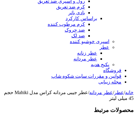
رول و اسپری ضد تعریق
کرم ضد تعریق
بادی باتر
براساس کارکرد
کرم مرطوب کننده
ضد چروک
ضد لک
اسپری خوشبو کننده
عطر
عطر زنانه
عطر مردانه
پکیج هدیه
فروشگاه
قوانین و مقررات سایت شکوه شاپ
مجله زیبایی
خانه
/
عطر
/
عطر مردانه
/
عطر جیبی مردانه کراس مدل Mahiki حجم
45 میلی لیتر
محصولات مرتبط