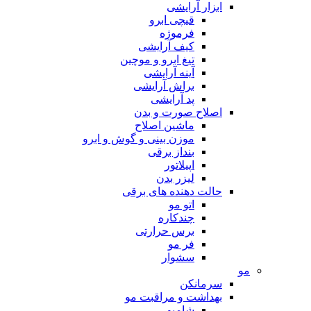
ابزار آرایشی
قیچی ابرو
فرموژه
کیف آرایشی
تیغ ابرو و موچین
آینه آرایشی
براش آرایشی
پد آرایشی
اصلاح صورت و بدن
ماشین اصلاح
موزن بینی و گوش و ابرو
بنداز برقی
اپیلاتور
لیزر بدن
حالت دهنده های برقی
اتو مو
چندکاره
برس حرارتی
فر مو
سشوار
مو
سرمانکن
بهداشت و مراقبت مو
شامپو