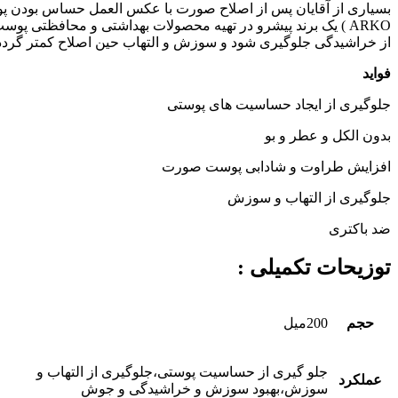
بسیاری
از
آقایان
پس
از
اصلاح
صورت
با
عکس
العمل
حساس
بودن
پ
ARKO
)
یک
برند
پیشرو
در
تهیه
محصولات
بهداشتی
و
محافظتی
پوست
از
خراشیدگی
جلوگیری
شود
و
سوزش
و
التهاب
حین
اصلاح
کمتر
گردد
فواید
جلوگیری
از
ایجاد
حساسیت
های
پوستی
بدون
الکل
و
عطر
و
بو
افزایش
طراوت
و
شادابی
پوست
صورت
جلوگیری
از
التهاب
و
سوزش
ضد
باکتری
توزیحات تکمیلی :
حجم
200میل
جلو گیری از حساسیت پوستی،جلوگیری از التهاب و
عملکرد
سوزش،بهبود سوزش و خراشیدگی و جوش