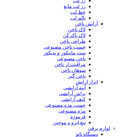
رژ لب
رژ لب مایع
خط لب
بالم لب
آرایش ناخن
لاک ناخن
لاک پاک کن
طراحی ناخن
چسب ناخن مصنوعی
ست مانیکور و پدیکور
ناخن مصنوعی
مراقبت از ناخن
سوهان ناخن
ناخن گیر
ابزار ارایش
آینه آرایشی
براش آرایشی
کیف آرایشی
چسب مژه مصنوعی
مژه مصنوعی
فرموژه
تیغ ابرو و موچین
لوازم برقی
دستگاه تاتو