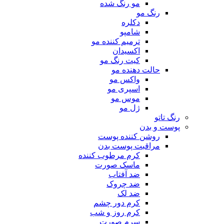
مو رنگ شده
رنگ مو
دکلره
شامپو
ترمیم کننده مو
اکسیدان
کیت رنگ مو
حالت دهنده مو
واکس مو
اسپری مو
موس مو
ژل مو
رنگ تاتو
پوست و بدن
روشن کننده پوست
مراقبت پوست بدن
کرم مرطوب کننده
ماسک صورت
ضد آفتاب
ضد چروک
ضد لک
کرم دور چشم
کرم روز و شب
سرم صورت