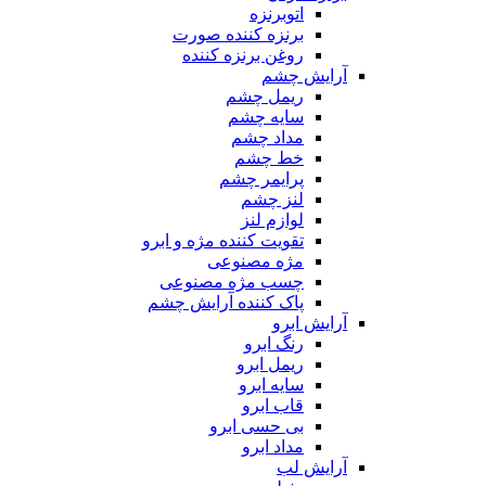
اتوبرنزه
برنزه کننده صورت
روغن برنزه کننده
آرایش چشم
ریمل چشم
سایه چشم
مداد چشم
خط چشم
پرایمر چشم
لنز چشم
لوازم لنز
تقویت کننده مژه و ابرو
مژه مصنوعی
چسب مژه مصنوعی
پاک کننده آرایش چشم
آرایش ابرو
رنگ ابرو
ریمل ابرو
سایه ابرو
قاب ابرو
بی حسی ابرو
مداد ابرو
آرایش لب