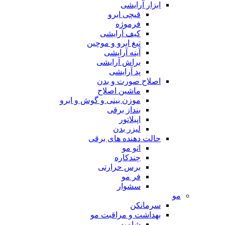
ابزار آرایشی
قیچی ابرو
فرموژه
کیف آرایشی
تیغ ابرو و موچین
آینه آرایشی
براش آرایشی
پد آرایشی
اصلاح صورت و بدن
ماشین اصلاح
موزن بینی و گوش و ابرو
بنداز برقی
اپیلاتور
لیزر بدن
حالت دهنده های برقی
اتو مو
چندکاره
برس حرارتی
فر مو
سشوار
مو
سرمانکن
بهداشت و مراقبت مو
شامپو