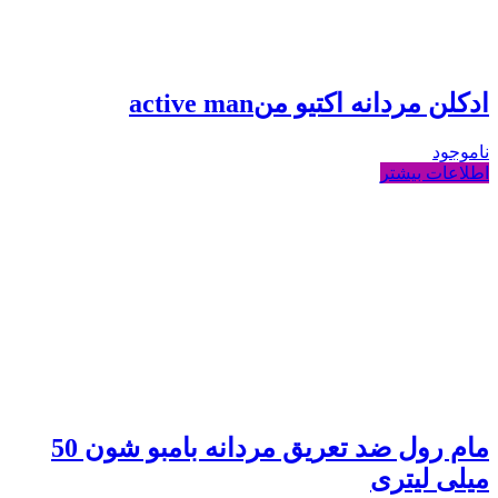
ادکلن مردانه اکتیو منactive man
ناموجود
اطلاعات بیشتر
مام رول ضد تعریق مردانه بامبو شون 50
میلی لیتری