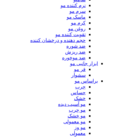
نرم کننده مو
سرم مو
ماسک مو
کرم مو
روغن مو
تقویت کننده مو
حجم دهنده و درخشان کننده
ضد شوره
ضد ریزش
ضد موخوره
ابزار جانبی مو
فر مو
سشوار
براساس مو
چرب
حساس
خشک
مو آسیب دیده
مو چرب
مو خشک
مو معمولی
مو وز
معمولی