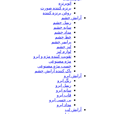
اتوبرنزه
برنزه کننده صورت
روغن برنزه کننده
آرایش چشم
ریمل چشم
سایه چشم
مداد چشم
خط چشم
پرایمر چشم
لنز چشم
لوازم لنز
تقویت کننده مژه و ابرو
مژه مصنوعی
چسب مژه مصنوعی
پاک کننده آرایش چشم
آرایش ابرو
رنگ ابرو
ریمل ابرو
سایه ابرو
قاب ابرو
بی حسی ابرو
مداد ابرو
آرایش لب