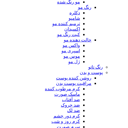
مو رنگ شده
رنگ مو
دکلره
شامپو
ترمیم کننده مو
اکسیدان
کیت رنگ مو
حالت دهنده مو
واکس مو
اسپری مو
موس مو
ژل مو
رنگ تاتو
پوست و بدن
روشن کننده پوست
مراقبت پوست بدن
کرم مرطوب کننده
ماسک صورت
ضد آفتاب
ضد چروک
ضد لک
کرم دور چشم
کرم روز و شب
سرم صورت