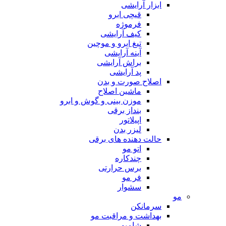
ابزار آرایشی
قیچی ابرو
فرموژه
کیف آرایشی
تیغ ابرو و موچین
آینه آرایشی
براش آرایشی
پد آرایشی
اصلاح صورت و بدن
ماشین اصلاح
موزن بینی و گوش و ابرو
بنداز برقی
اپیلاتور
لیزر بدن
حالت دهنده های برقی
اتو مو
چندکاره
برس حرارتی
فر مو
سشوار
مو
سرمانکن
بهداشت و مراقبت مو
شامپو