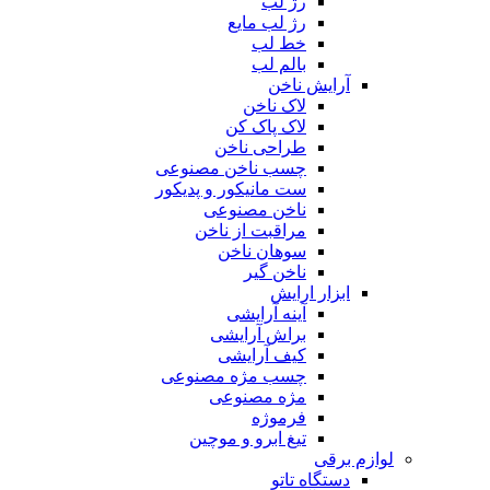
رژ لب
رژ لب مایع
خط لب
بالم لب
آرایش ناخن
لاک ناخن
لاک پاک کن
طراحی ناخن
چسب ناخن مصنوعی
ست مانیکور و پدیکور
ناخن مصنوعی
مراقبت از ناخن
سوهان ناخن
ناخن گیر
ابزار ارایش
آینه آرایشی
براش آرایشی
کیف آرایشی
چسب مژه مصنوعی
مژه مصنوعی
فرموژه
تیغ ابرو و موچین
لوازم برقی
دستگاه تاتو