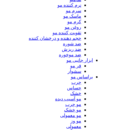
نرم کننده مو
سرم مو
ماسک مو
کرم مو
روغن مو
تقویت کننده مو
حجم دهنده و درخشان کننده
ضد شوره
ضد ریزش
ضد موخوره
ابزار جانبی مو
فر مو
سشوار
براساس مو
چرب
حساس
خشک
مو آسیب دیده
مو چرب
مو خشک
مو معمولی
مو وز
معمولی