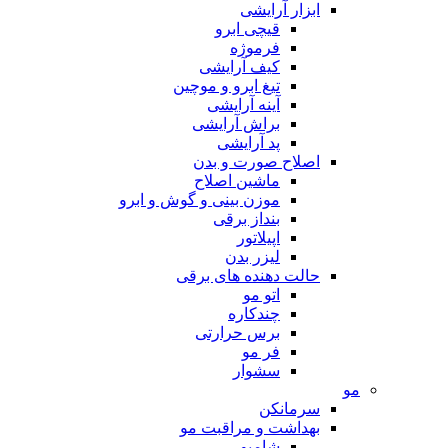
ابزار آرایشی
قیچی ابرو
فرموژه
کیف آرایشی
تیغ ابرو و موچین
آینه آرایشی
براش آرایشی
پد آرایشی
اصلاح صورت و بدن
ماشین اصلاح
موزن بینی و گوش و ابرو
بنداز برقی
اپیلاتور
لیزر بدن
حالت دهنده های برقی
اتو مو
چندکاره
برس حرارتی
فر مو
سشوار
مو
سرمانکن
بهداشت و مراقبت مو
شامپو