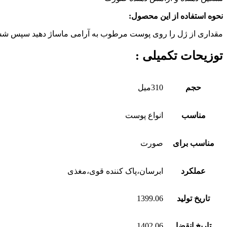
نحوه استفاده از این محصول:
مقداری
از
ژل
را
روی
پوست
مرطوب
به
آرامی
ماساژ
دهید
سپس
شس
توزیحات تکمیلی :
حجم
310میل
مناسب
انواع پوست
مناسب برای
صورت
عملکرد
ابرسان،پاک کننده قوی،مغذی
تاریخ تولید
1399.06
تاریخ انقضا
1402.06