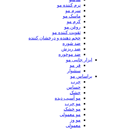
نرم کننده مو
سرم مو
ماسک مو
کرم مو
روغن مو
تقویت کننده مو
حجم دهنده و درخشان کننده
ضد شوره
ضد ریزش
ضد موخوره
ابزار جانبی مو
فر مو
سشوار
براساس مو
چرب
حساس
خشک
مو آسیب دیده
مو چرب
مو خشک
مو معمولی
مو وز
معمولی