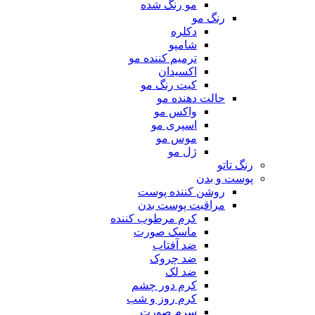
مو رنگ شده
رنگ مو
دکلره
شامپو
ترمیم کننده مو
اکسیدان
کیت رنگ مو
حالت دهنده مو
واکس مو
اسپری مو
موس مو
ژل مو
رنگ تاتو
پوست و بدن
روشن کننده پوست
مراقبت پوست بدن
کرم مرطوب کننده
ماسک صورت
ضد آفتاب
ضد چروک
ضد لک
کرم دور چشم
کرم روز و شب
سرم صورت