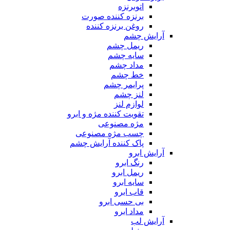
اتوبرنزه
برنزه کننده صورت
روغن برنزه کننده
آرایش چشم
ریمل چشم
سایه چشم
مداد چشم
خط چشم
پرایمر چشم
لنز چشم
لوازم لنز
تقویت کننده مژه و ابرو
مژه مصنوعی
چسب مژه مصنوعی
پاک کننده آرایش چشم
آرایش ابرو
رنگ ابرو
ریمل ابرو
سایه ابرو
قاب ابرو
بی حسی ابرو
مداد ابرو
آرایش لب