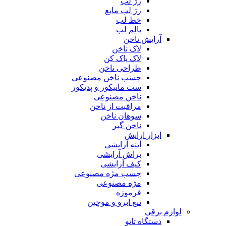
رژ لب
رژ لب مایع
خط لب
بالم لب
آرایش ناخن
لاک ناخن
لاک پاک کن
طراحی ناخن
چسب ناخن مصنوعی
ست مانیکور و پدیکور
ناخن مصنوعی
مراقبت از ناخن
سوهان ناخن
ناخن گیر
ابزار ارایش
آینه آرایشی
براش آرایشی
کیف آرایشی
چسب مژه مصنوعی
مژه مصنوعی
فرموژه
تیغ ابرو و موچین
لوازم برقی
دستگاه تاتو