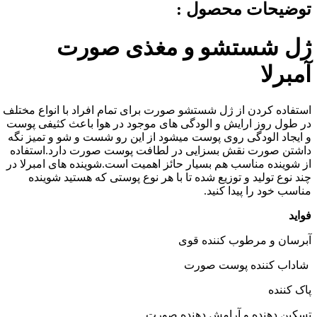
توضیحات محصول :
ژل شستشو و مغذی صورت
آمبرلا
استفاده
کردن
از
ژل
شستشو
صورت
برای
تمام
افراد
با
انواع
مختلف
در طول روز ارایش و الودگی های موجود در هوا باعث کثیفی پوست
و ایجاد الودگی روی پوست میشود از این رو شست و شو و تمیز نگه
داشتن صورت نقش بسزایی در لطافت پوست صورت دارد.استفاده
از شوینده مناسب هم بسیار حائز اهمیت است.شوینده های امبرلا در
چند نوع تولید و توزیع شده تا با هر نوع پوستی که هستید شوینده
مناسب خود را پیدا کنید.
فواید
آبرسان
و
مرطوب
کننده
قوی
شاداب
کننده
پوست
صورت
پاک
کننده
تسکین
دهنده
و
آرامش
دهنده
صورت