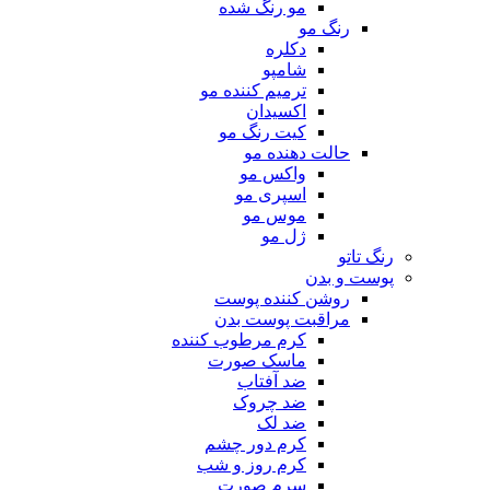
مو رنگ شده
رنگ مو
دکلره
شامپو
ترمیم کننده مو
اکسیدان
کیت رنگ مو
حالت دهنده مو
واکس مو
اسپری مو
موس مو
ژل مو
رنگ تاتو
پوست و بدن
روشن کننده پوست
مراقبت پوست بدن
کرم مرطوب کننده
ماسک صورت
ضد آفتاب
ضد چروک
ضد لک
کرم دور چشم
کرم روز و شب
سرم صورت