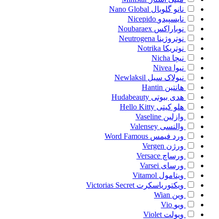
نانو گلوبال
Nano Global
نایسپیدو
Nicepido
نوباراکس
Noubaraex
نوتروژینا
Neutrogena
نوتریکا
Notrika
نیچا
Nicha
نیوا
Nivea
نیولاک سیل
Newlaksil
هانتین
Hantin
هدی بیوتی
Hudabeauty
هلو کیتی
Hello Kitty
وازلین
Vaseline
والنسی
Valensey
ورد فیمس
Word Famous
ورژن
Vergen
ورساچ
Versace
ورسای
Varsei
ویتامول
Vitamol
ویکتوریاسکرت
Victorias Secret
وین
Wian
ویو
Vio
ویولت
Violet