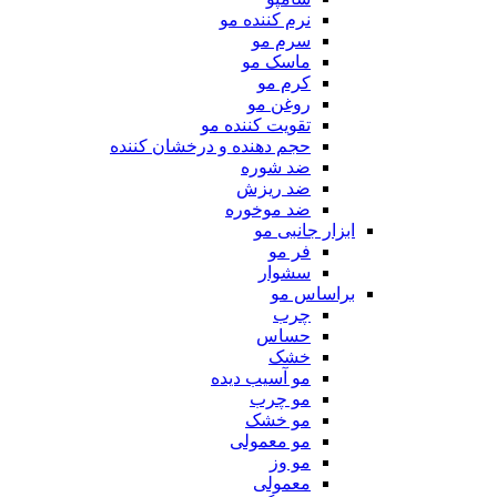
نرم کننده مو
سرم مو
ماسک مو
کرم مو
روغن مو
تقویت کننده مو
حجم دهنده و درخشان کننده
ضد شوره
ضد ریزش
ضد موخوره
ابزار جانبی مو
فر مو
سشوار
براساس مو
چرب
حساس
خشک
مو آسیب دیده
مو چرب
مو خشک
مو معمولی
مو وز
معمولی