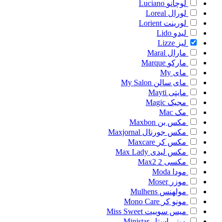
لوچانو
Luciano
لورال
Loreal
لورینت
Lorient
لیدو
Lido
لیز
Lizze
مارال
Maral
مارکو
Marque
مای
My
مای سالن
My Salon
مایتی
Mayti
مجیک
Magic
مک
Mac
مکس بن
Maxbon
مکس جورنال
Maxjornal
مکس کر
Maxcare
مکس لیدی
Max Lady
مکسی 2
Max2
مودا
Moda
موزر
Moser
مولهنس
Mulhens
مونو کر
Mono Care
میس سوییت
Miss Sweet
مینی استار
Ministar