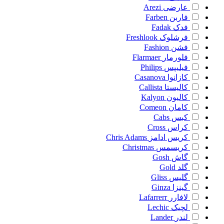
عارضی
Arezi
فاربن
Farben
فدک
Fadak
فرشلوک
Freshlook
فشن
Fashion
فلورمار
Flarmaer
فیلیپس
Philips
کازانوا
Casanova
کالیستا
Callista
کالیون
Kalyon
کامان
Comeon
کبس
Cabs
کراس
Cross
کریس ادامز
Chris Adams
کریسمس
Christmas
گاش
Gosh
گلد
Gold
گلیس
Gliss
گینزا
Ginza
لافارر
Lafarrerr
لچیک
Lechic
لندر
Lander