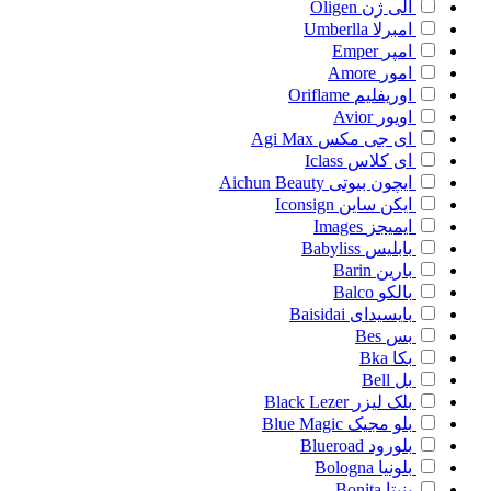
الی ژن
Oligen
امبرلا
Umberlla
امپر
Emper
امور
Amore
اوریفلیم
Oriflame
اویور
Avior
ای جی مکس
Agi Max
ای کلاس
Iclass
ایچون بیوتی
Aichun Beauty
ایکن ساین
Iconsign
ایمیجز
Images
بابلیس
Babyliss
بارین
Barin
بالکو
Balco
بایسیدای
Baisidai
بس
Bes
بکا
Bka
بل
Bell
بلک لیزر
Black Lezer
بلو مجیک
Blue Magic
بلورود
Blueroad
بلونیا
Bologna
بنیتا
Bonita