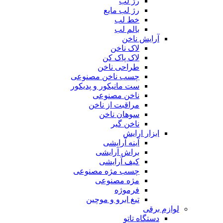
رژ لب
رژ لب مایع
خط لب
بالم لب
آرایش ناخن
لاک ناخن
لاک پاک کن
طراحی ناخن
چسب ناخن مصنوعی
ست مانیکور و پدیکور
ناخن مصنوعی
مراقبت از ناخن
سوهان ناخن
ناخن گیر
ابزار ارایش
آینه آرایشی
براش آرایشی
کیف آرایشی
چسب مژه مصنوعی
مژه مصنوعی
فرموژه
تیغ ابرو و موچین
لوازم برقی
دستگاه تاتو