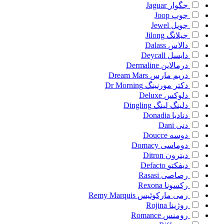
جگوار
Jaguar
جوپ
Joop
جویل
Jewel
جیلانگ
Jilong
دالاس
Dalass
دایسل
Deycall
درمالاین
Dermaline
دریم مارس
Dream Mars
دکتر مورنینگ
Dr Morning
دلوکس
Deluxe
دلینگ لینگ
Dingling
دنادیا
Donadia
دنی
Dani
دوسه
Doucce
دوماسی
Domacy
دیترون
Ditron
دیفکتو
Defacto
رصاصی
Rasasi
رکسونا
Rexona
رمی مارکوئیس
Remy Marquis
روژینا
Rojina
رومنس
Romance