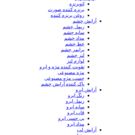
اتوبرنزه
برنزه کننده صورت
روغن برنزه کننده
آرایش چشم
ریمل چشم
سایه چشم
مداد چشم
خط چشم
پرایمر چشم
لنز چشم
لوازم لنز
تقویت کننده مژه و ابرو
مژه مصنوعی
چسب مژه مصنوعی
پاک کننده آرایش چشم
آرایش ابرو
رنگ ابرو
ریمل ابرو
سایه ابرو
قاب ابرو
بی حسی ابرو
مداد ابرو
آرایش لب