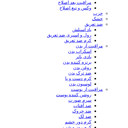
مراقبت بعد اصلاح
وکس و تیغ اصلاح
چرب
خشک
ضد تعریق
باد اسپلش
رول و اسپری ضد تعریق
کرم ضد تعریق
مراقبت از بدن
اسکراپ بدن
بادی باتر
برنزه کننده بدن
روغن بدن
ضد ترک بدن
کرم دست و پا
لوسیون بدن
مراقبت از پوست
روشن کننده پوست
سرم صورت
ضد آفتاب
ضد چروک
ضد لک
کرم دور چشم
کرم روز و شب