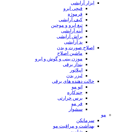
ابزار آرایشی
قیچی ابرو
فرموژه
کیف آرایشی
تیغ ابرو و موچین
آینه آرایشی
براش آرایشی
پد آرایشی
اصلاح صورت و بدن
ماشین اصلاح
موزن بینی و گوش و ابرو
بنداز برقی
اپیلاتور
لیزر بدن
حالت دهنده های برقی
اتو مو
چندکاره
برس حرارتی
فر مو
سشوار
مو
سرمانکن
بهداشت و مراقبت مو
شامپو