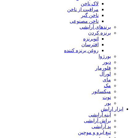
لاک ناخن
مراقبت از ناخن
ناخن گیر
ناخن مصنوعی
برندهای آرایشی
برنزه کردن
اتوبرنزه
افترسان
روغن برنزه کننده
بورژوا
دیور
فلورمار
لورآل
مای
مک
میکساتور
نوت
یور
ابزار ارایش
آینه آرایشی
براش آرایشی
پد آرایشی
تیغ ابرو و موچین