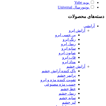
یوبه
Yube
یونیورسال
Universal
دسته‌های محصولات
آرایشی
آرایش ابرو
بی حسی ابرو
رنگ ابرو
ریمل ابرو
سایه ابرو
صابون ابرو
قاب ابرو
مداد ابرو
آرایش چشم
پاک کننده آرایش چشم
پرایمر چشم
تقویت کننده مژه و ابرو
چسب مژه مصنوعی
خط چشم
ریمل چشم
سایه چشم
لنز چشم