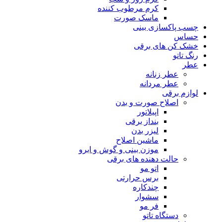
کرم مرطوب کننده
ماسک صورت
چسب پاکسازی بینی
حساس
خشک کن های برقی
رنگ تاتو
عطر
عطر زنانه
عطر مردانه
لوازم برقی
اصلاح صورت و بدن
اپیلاتور
بنداز برقی
لیزر بدن
ماشین اصلاح
موزن بینی و گوش و ابرو
حالت دهنده های برقی
اتو مو
برس حرارتی
چندکاره
سشوار
فر مو
دستگاه تاتو