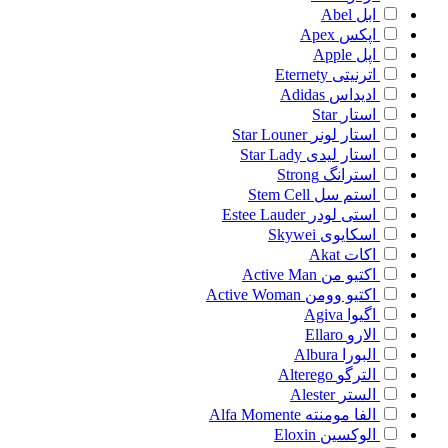
ابل
Abel
اپکس
Apex
اپل
Apple
اترنیتی
Eternety
ادیداس
Adidas
استار
Star
استار لونر
Star Louner
استار لیدی
Star Lady
استرانگ
Strong
استم سل
Stem Cell
استی لودر
Estee Lauder
اسکایوی
Skywei
اکات
Akat
اکتیو من
Active Man
اکتیو وومن
Active Woman
اگیوا
Agiva
الارو
Ellaro
البورا
Albura
الترگو
Alterego
الستر
Alester
الفا مومنته
Alfa Momente
الوکسین
Eloxin