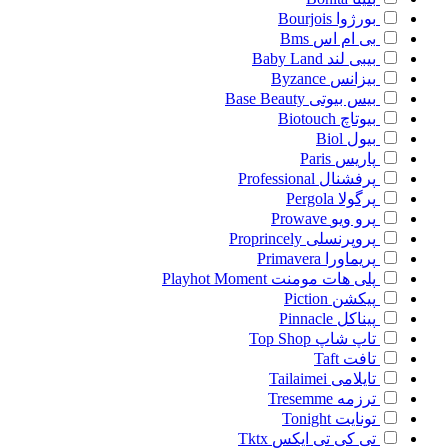
بورژوا
Bourjois
بی ام اس
Bms
بیبی لند
Baby Land
بیزانس
Byzance
بیس بیوتی
Base Beauty
بیوتاچ
Biotouch
بیول
Biol
پاریس
Paris
پرفشنال
Professional
پرگولا
Pergola
پرو ویو
Prowave
پروپرنسلی
Proprincely
پریماورا
Primavera
پلی هات مومنت
Playhot Moment
پیکشن
Piction
پیناکل
Pinnacle
تاپ شاپ
Top Shop
تافت
Taft
تایلامی
Tailaimei
ترزمه
Tresemme
تونایت
Tonight
تی کی تی ایکس
Tktx