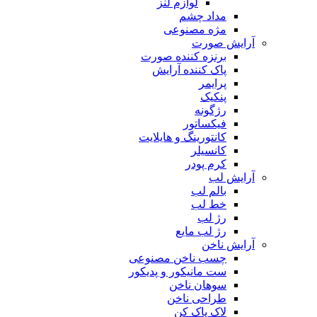
لوازم لنز
مداد چشم
مژه مصنوعی
آرایش صورت
برنزه کننده صورت
پاک کننده آرایش
پرایمر
پنکیک
رژگونه
فیکساتور
کانتورینگ و هایلایت
کانسیلر
کرم پودر
آرایش لب
بالم لب
خط لب
رژ لب
رژ لب مایع
آرایش ناخن
چسب ناخن مصنوعی
ست مانیکور و پدیکور
سوهان ناخن
طراحی ناخن
لاک پاک کن