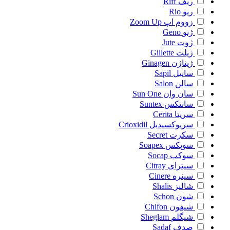
ریف
Riff
ریو
Rio
زووم اپ
Zoom Up
ژنو
Geno
ژوت
Jute
ژیلت
Gillette
ژیناژن
Ginagen
ساپیل
Sapil
سالن
Salon
سان وان
Sun One
سانتکس
Suntex
سریتا
Cerita
سریوکسیدیل
Crioxidil
سکرت
Secret
سوپکس
Soapex
سوکپ
Socap
سیترای
Citray
سینره
Cinere
شالیز
Shalis
شون
Schon
شیفون
Chifon
شیگلم
Sheglam
صدف
Sadaf