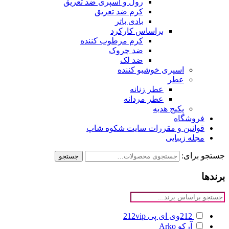
رول و اسپری ضد تعریق
کرم ضد تعریق
بادی باتر
براساس کارکرد
کرم مرطوب کننده
ضد چروک
ضد لک
اسپری خوشبو کننده
عطر
عطر زنانه
عطر مردانه
پکیج هدیه
فروشگاه
قوانین و مقررات سایت شکوه شاپ
مجله زیبایی
جستجو برای:
جستجو
برندها
212وی ای پی
212vip
آرکو
Arko