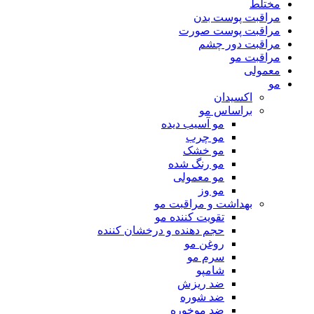
مختلط
مراقبت پوست بدن
مراقبت پوست صورت
مراقبت دور چشم
مراقبت مو
معمولی
مو
اکسیدان
براساس مو
مو آسیب دیده
مو چرب
مو خشک
مو رنگ شده
مو معمولی
مو وز
بهداشت و مراقبت مو
تقویت کننده مو
حجم دهنده و درخشان کننده
روغن مو
سرم مو
شامپو
ضد ریزش
ضد شوره
ضد موخوره