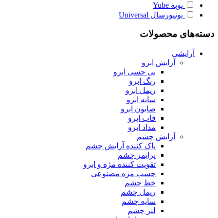
یوبه
Yube
یونیورسال
Universal
دسته‌های محصولات
آرایشی
آرایش ابرو
بی حسی ابرو
رنگ ابرو
ریمل ابرو
سایه ابرو
صابون ابرو
قاب ابرو
مداد ابرو
آرایش چشم
پاک کننده آرایش چشم
پرایمر چشم
تقویت کننده مژه و ابرو
چسب مژه مصنوعی
خط چشم
ریمل چشم
سایه چشم
لنز چشم