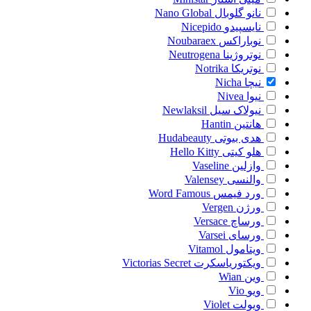
نانو گلوبال
Nano Global
نایسپیدو
Nicepido
نوباراکس
Noubaraex
نوتروژینا
Neutrogena
نوتریکا
Notrika
نیچا
Nicha
نیوا
Nivea
نیولاک سیل
Newlaksil
هانتین
Hantin
هدی بیوتی
Hudabeauty
هلو کیتی
Hello Kitty
وازلین
Vaseline
والنسی
Valensey
ورد فیمس
Word Famous
ورژن
Vergen
ورساچ
Versace
ورسای
Varsei
ویتامول
Vitamol
ویکتوریاسکرت
Victorias Secret
وین
Wian
ویو
Vio
ویولت
Violet