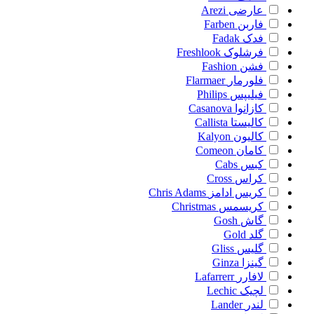
عارضی
Arezi
فاربن
Farben
فدک
Fadak
فرشلوک
Freshlook
فشن
Fashion
فلورمار
Flarmaer
فیلیپس
Philips
کازانوا
Casanova
کالیستا
Callista
کالیون
Kalyon
کامان
Comeon
کبس
Cabs
کراس
Cross
کریس ادامز
Chris Adams
کریسمس
Christmas
گاش
Gosh
گلد
Gold
گلیس
Gliss
گینزا
Ginza
لافارر
Lafarrerr
لچیک
Lechic
لندر
Lander