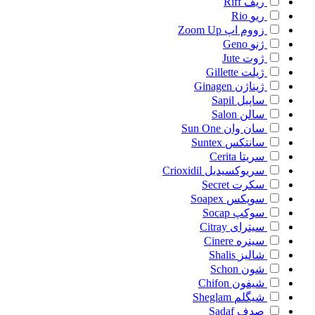
ریف
Riff
ریو
Rio
زووم اپ
Zoom Up
ژنو
Geno
ژوت
Jute
ژیلت
Gillette
ژیناژن
Ginagen
ساپیل
Sapil
سالن
Salon
سان وان
Sun One
سانتکس
Suntex
سریتا
Cerita
سریوکسیدیل
Crioxidil
سکرت
Secret
سوپکس
Soapex
سوکپ
Socap
سیترای
Citray
سینره
Cinere
شالیز
Shalis
شون
Schon
شیفون
Chifon
شیگلم
Sheglam
صدف
Sadaf