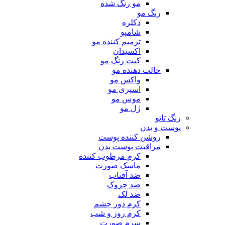
مو رنگ شده
رنگ مو
دکلره
شامپو
ترمیم کننده مو
اکسیدان
کیت رنگ مو
حالت دهنده مو
واکس مو
اسپری مو
موس مو
ژل مو
رنگ تاتو
پوست و بدن
روشن کننده پوست
مراقبت پوست بدن
کرم مرطوب کننده
ماسک صورت
ضد آفتاب
ضد چروک
ضد لک
کرم دور چشم
کرم روز و شب
سرم صورت