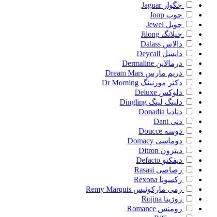
جگوار
Jaguar
جوپ
Joop
جویل
Jewel
جیلانگ
Jilong
دالاس
Dalass
دایسل
Deycall
درمالاین
Dermaline
دریم مارس
Dream Mars
دکتر مورنینگ
Dr Morning
دلوکس
Deluxe
دلینگ لینگ
Dingling
دنادیا
Donadia
دنی
Dani
دوسه
Doucce
دوماسی
Domacy
دیترون
Ditron
دیفکتو
Defacto
رصاصی
Rasasi
رکسونا
Rexona
رمی مارکوئیس
Remy Marquis
روژینا
Rojina
رومنس
Romance