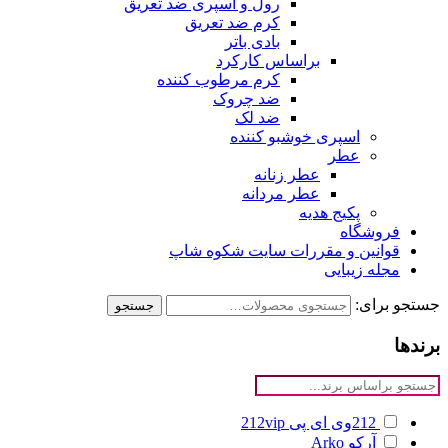
رول و اسپری ضد تعریق
کرم ضد تعریق
بادی باتر
براساس کارکرد
کرم مرطوب کننده
ضد چروک
ضد لک
اسپری خوشبو کننده
عطر
عطر زنانه
عطر مردانه
پکیج هدیه
فروشگاه
قوانین و مقررات سایت شکوه شاپ
مجله زیبایی
جستجو برای:
جستجو
برندها
212وی ای پی
212vip
آرکو
Arko