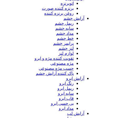
اتوبرنزه
برنزه کننده صورت
روغن برنزه کننده
آرایش چشم
ریمل چشم
سایه چشم
مداد چشم
خط چشم
پرایمر چشم
لنز چشم
لوازم لنز
تقویت کننده مژه و ابرو
مژه مصنوعی
چسب مژه مصنوعی
پاک کننده آرایش چشم
آرایش ابرو
رنگ ابرو
ریمل ابرو
سایه ابرو
قاب ابرو
بی حسی ابرو
مداد ابرو
آرایش لب