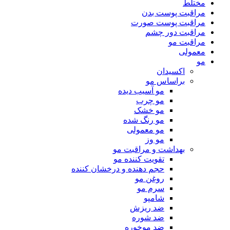
مختلط
مراقبت پوست بدن
مراقبت پوست صورت
مراقبت دور چشم
مراقبت مو
معمولی
مو
اکسیدان
براساس مو
مو آسیب دیده
مو چرب
مو خشک
مو رنگ شده
مو معمولی
مو وز
بهداشت و مراقبت مو
تقویت کننده مو
حجم دهنده و درخشان کننده
روغن مو
سرم مو
شامپو
ضد ریزش
ضد شوره
ضد موخوره