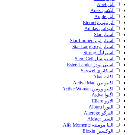
ابل
Abel
اپکس
Apex
اپل
Apple
اترنیتی
Eternety
ادیداس
Adidas
استار
Star
استار لونر
Star Louner
استار لیدی
Star Lady
استرانگ
Strong
استم سل
Stem Cell
استی لودر
Estee Lauder
اسکایوی
Skywei
اکات
Akat
اکتیو من
Active Man
اکتیو وومن
Active Woman
اگیوا
Agiva
الارو
Ellaro
البورا
Albura
الترگو
Alterego
الستر
Alester
الفا مومنته
Alfa Momente
الوکسین
Eloxin