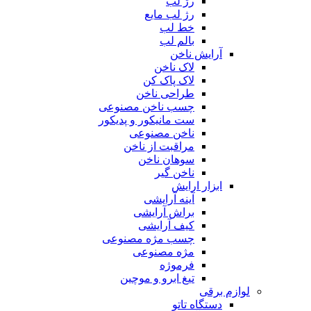
رژ لب
رژ لب مایع
خط لب
بالم لب
آرایش ناخن
لاک ناخن
لاک پاک کن
طراحی ناخن
چسب ناخن مصنوعی
ست مانیکور و پدیکور
ناخن مصنوعی
مراقبت از ناخن
سوهان ناخن
ناخن گیر
ابزار ارایش
آینه آرایشی
براش آرایشی
کیف آرایشی
چسب مژه مصنوعی
مژه مصنوعی
فرموژه
تیغ ابرو و موچین
لوازم برقی
دستگاه تاتو