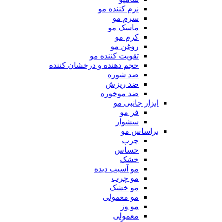
نرم کننده مو
سرم مو
ماسک مو
کرم مو
روغن مو
تقویت کننده مو
حجم دهنده و درخشان کننده
ضد شوره
ضد ریزش
ضد موخوره
ابزار جانبی مو
فر مو
سشوار
براساس مو
چرب
حساس
خشک
مو آسیب دیده
مو چرب
مو خشک
مو معمولی
مو وز
معمولی