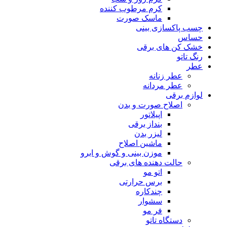
کرم مرطوب کننده
ماسک صورت
چسب پاکسازی بینی
حساس
خشک کن های برقی
رنگ تاتو
عطر
عطر زنانه
عطر مردانه
لوازم برقی
اصلاح صورت و بدن
اپیلاتور
بنداز برقی
لیزر بدن
ماشین اصلاح
موزن بینی و گوش و ابرو
حالت دهنده های برقی
اتو مو
برس حرارتی
چندکاره
سشوار
فر مو
دستگاه تاتو