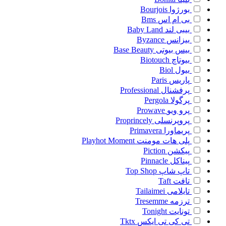
بورژوا
Bourjois
بی ام اس
Bms
بیبی لند
Baby Land
بیزانس
Byzance
بیس بیوتی
Base Beauty
بیوتاچ
Biotouch
بیول
Biol
پاریس
Paris
پرفشنال
Professional
پرگولا
Pergola
پرو ویو
Prowave
پروپرنسلی
Proprincely
پریماورا
Primavera
پلی هات مومنت
Playhot Moment
پیکشن
Piction
پیناکل
Pinnacle
تاپ شاپ
Top Shop
تافت
Taft
تایلامی
Tailaimei
ترزمه
Tresemme
تونایت
Tonight
تی کی تی ایکس
Tktx