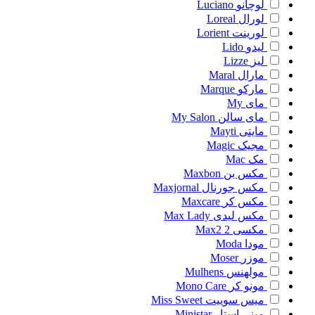
لوچانو
Luciano
لورال
Loreal
لورینت
Lorient
لیدو
Lido
لیز
Lizze
مارال
Maral
مارکو
Marque
مای
My
مای سالن
My Salon
مایتی
Mayti
مجیک
Magic
مک
Mac
مکس بن
Maxbon
مکس جورنال
Maxjornal
مکس کر
Maxcare
مکس لیدی
Max Lady
مکسی 2
Max2
مودا
Moda
موزر
Moser
مولهنس
Mulhens
مونو کر
Mono Care
میس سوییت
Miss Sweet
مینی استار
Ministar