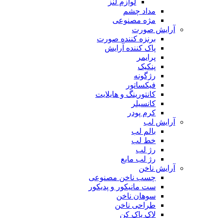
لوازم لنز
مداد چشم
مژه مصنوعی
آرایش صورت
برنزه کننده صورت
پاک کننده آرایش
پرایمر
پنکیک
رژگونه
فیکساتور
کانتورینگ و هایلایت
کانسیلر
کرم پودر
آرایش لب
بالم لب
خط لب
رژ لب
رژ لب مایع
آرایش ناخن
چسب ناخن مصنوعی
ست مانیکور و پدیکور
سوهان ناخن
طراحی ناخن
لاک پاک کن