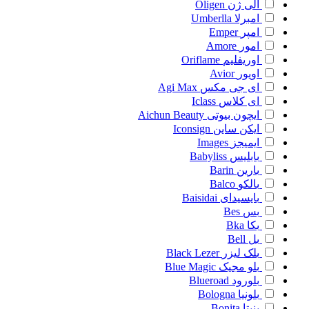
الی ژن
Oligen
امبرلا
Umberlla
امپر
Emper
امور
Amore
اوریفلیم
Oriflame
اویور
Avior
ای جی مکس
Agi Max
ای کلاس
Iclass
ایچون بیوتی
Aichun Beauty
ایکن ساین
Iconsign
ایمیجز
Images
بابلیس
Babyliss
بارین
Barin
بالکو
Balco
بایسیدای
Baisidai
بس
Bes
بکا
Bka
بل
Bell
بلک لیزر
Black Lezer
بلو مجیک
Blue Magic
بلورود
Blueroad
بلونیا
Bologna
بنیتا
Bonita