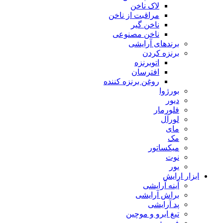
لاک ناخن
مراقبت از ناخن
ناخن گیر
ناخن مصنوعی
برندهای آرایشی
برنزه کردن
اتوبرنزه
افترسان
روغن برنزه کننده
بورژوا
دیور
فلورمار
لورآل
مای
مک
میکساتور
نوت
یور
ابزار ارایش
آینه آرایشی
براش آرایشی
پد آرایشی
تیغ ابرو و موچین