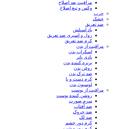
مراقبت بعد اصلاح
وکس و تیغ اصلاح
چرب
خشک
ضد تعریق
باد اسپلش
رول و اسپری ضد تعریق
کرم ضد تعریق
مراقبت از بدن
اسکراپ بدن
بادی باتر
برنزه کننده بدن
روغن بدن
ضد ترک بدن
کرم دست و پا
لوسیون بدن
مراقبت از پوست
روشن کننده پوست
سرم صورت
ضد آفتاب
ضد چروک
ضد لک
کرم دور چشم
کرم روز و شب