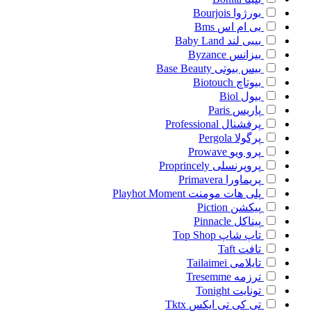
بورژوا
Bourjois
بی ام اس
Bms
بیبی لند
Baby Land
بیزانس
Byzance
بیس بیوتی
Base Beauty
بیوتاچ
Biotouch
بیول
Biol
پاریس
Paris
پرفشنال
Professional
پرگولا
Pergola
پرو ویو
Prowave
پروپرنسلی
Proprincely
پریماورا
Primavera
پلی هات مومنت
Playhot Moment
پیکشن
Piction
پیناکل
Pinnacle
تاپ شاپ
Top Shop
تافت
Taft
تایلامی
Tailaimei
ترزمه
Tresemme
تونایت
Tonight
تی کی تی ایکس
Tktx