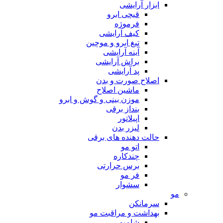
ابزار آرایشی
قیچی ابرو
فرموژه
کیف آرایشی
تیغ ابرو و موچین
آینه آرایشی
براش آرایشی
پد آرایشی
اصلاح صورت و بدن
ماشین اصلاح
موزن بینی و گوش و ابرو
بنداز برقی
اپیلاتور
لیزر بدن
حالت دهنده های برقی
اتو مو
چندکاره
برس حرارتی
فر مو
سشوار
مو
سرمانکن
بهداشت و مراقبت مو
شامپو