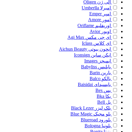
الی ژن
Oligen
امبرلا
Umberlla
امپر
Emper
امور
Amore
اوریفلیم
Oriflame
اویور
Avior
ای جی مکس
Agi Max
ای کلاس
Iclass
ایچون بیوتی
Aichun Beauty
ایکن ساین
Iconsign
ایمیجز
Images
بابلیس
Babyliss
بارین
Barin
بالکو
Balco
بایسیدای
Baisidai
بس
Bes
بکا
Bka
بل
Bell
بلک لیزر
Black Lezer
بلو مجیک
Blue Magic
بلورود
Blueroad
بلونیا
Bologna
بنیتا
Bonita