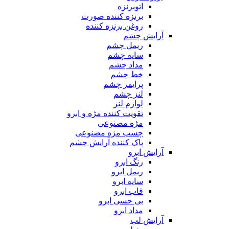
اتوبرنزه
برنزه کننده صورت
روغن برنزه کننده
آرایش چشم
ریمل چشم
سایه چشم
مداد چشم
خط چشم
پرایمر چشم
لنز چشم
لوازم لنز
تقویت کننده مژه و ابرو
مژه مصنوعی
چسب مژه مصنوعی
پاک کننده آرایش چشم
آرایش ابرو
رنگ ابرو
ریمل ابرو
سایه ابرو
قاب ابرو
بی حسی ابرو
مداد ابرو
آرایش لب