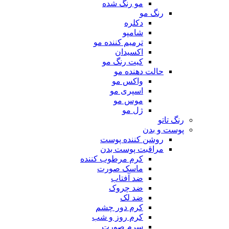
مو رنگ شده
رنگ مو
دکلره
شامپو
ترمیم کننده مو
اکسیدان
کیت رنگ مو
حالت دهنده مو
واکس مو
اسپری مو
موس مو
ژل مو
رنگ تاتو
پوست و بدن
روشن کننده پوست
مراقبت پوست بدن
کرم مرطوب کننده
ماسک صورت
ضد آفتاب
ضد چروک
ضد لک
کرم دور چشم
کرم روز و شب
سرم صورت