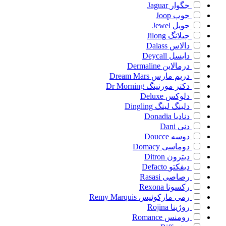
جگوار
Jaguar
جوپ
Joop
جویل
Jewel
جیلانگ
Jilong
دالاس
Dalass
دایسل
Deycall
درمالاین
Dermaline
دریم مارس
Dream Mars
دکتر مورنینگ
Dr Morning
دلوکس
Deluxe
دلینگ لینگ
Dingling
دنادیا
Donadia
دنی
Dani
دوسه
Doucce
دوماسی
Domacy
دیترون
Ditron
دیفکتو
Defacto
رصاصی
Rasasi
رکسونا
Rexona
رمی مارکوئیس
Remy Marquis
روژینا
Rojina
رومنس
Romance