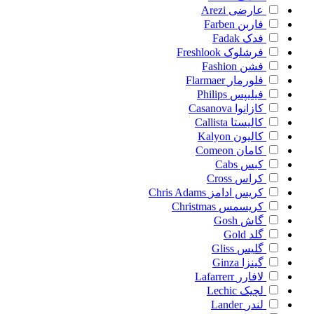
عارضی
Arezi
فاربن
Farben
فدک
Fadak
فرشلوک
Freshlook
فشن
Fashion
فلورمار
Flarmaer
فیلیپس
Philips
کازانوا
Casanova
کالیستا
Callista
کالیون
Kalyon
کامان
Comeon
کبس
Cabs
کراس
Cross
کریس ادامز
Chris Adams
کریسمس
Christmas
گاش
Gosh
گلد
Gold
گلیس
Gliss
گینزا
Ginza
لافارر
Lafarrerr
لچیک
Lechic
لندر
Lander