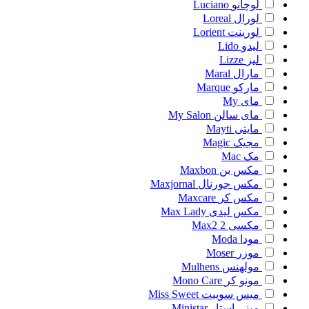
لوچانو
Luciano
لورال
Loreal
لورینت
Lorient
لیدو
Lido
لیز
Lizze
مارال
Maral
مارکو
Marque
مای
My
مای سالن
My Salon
مایتی
Mayti
مجیک
Magic
مک
Mac
مکس بن
Maxbon
مکس جورنال
Maxjornal
مکس کر
Maxcare
مکس لیدی
Max Lady
مکسی 2
Max2
مودا
Moda
موزر
Moser
مولهنس
Mulhens
مونو کر
Mono Care
میس سوییت
Miss Sweet
مینی استار
Ministar