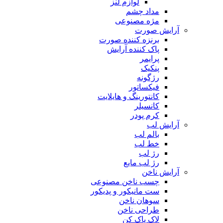
لوازم لنز
مداد چشم
مژه مصنوعی
آرایش صورت
برنزه کننده صورت
پاک کننده آرایش
پرایمر
پنکیک
رژگونه
فیکساتور
کانتورینگ و هایلایت
کانسیلر
کرم پودر
آرایش لب
بالم لب
خط لب
رژ لب
رژ لب مایع
آرایش ناخن
چسب ناخن مصنوعی
ست مانیکور و پدیکور
سوهان ناخن
طراحی ناخن
لاک پاک کن