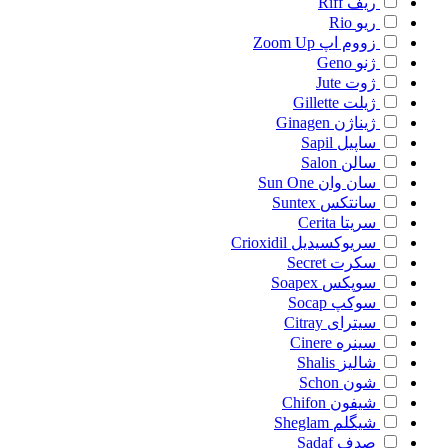
ریف
Riff
ریو
Rio
زووم اپ
Zoom Up
ژنو
Geno
ژوت
Jute
ژیلت
Gillette
ژیناژن
Ginagen
ساپیل
Sapil
سالن
Salon
سان وان
Sun One
سانتکس
Suntex
سریتا
Cerita
سریوکسیدیل
Crioxidil
سکرت
Secret
سوپکس
Soapex
سوکپ
Socap
سیترای
Citray
سینره
Cinere
شالیز
Shalis
شون
Schon
شیفون
Chifon
شیگلم
Sheglam
صدف
Sadaf