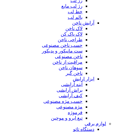
رژ لب
رژ لب مایع
خط لب
بالم لب
آرایش ناخن
لاک ناخن
لاک پاک کن
طراحی ناخن
چسب ناخن مصنوعی
ست مانیکور و پدیکور
ناخن مصنوعی
مراقبت از ناخن
سوهان ناخن
ناخن گیر
ابزار ارایش
آینه آرایشی
براش آرایشی
کیف آرایشی
چسب مژه مصنوعی
مژه مصنوعی
فرموژه
تیغ ابرو و موچین
لوازم برقی
دستگاه تاتو