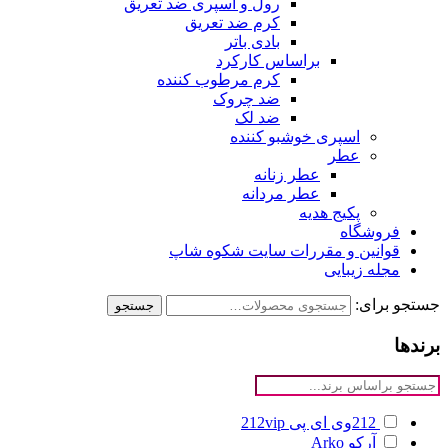
رول و اسپری ضد تعریق
کرم ضد تعریق
بادی باتر
براساس کارکرد
کرم مرطوب کننده
ضد چروک
ضد لک
اسپری خوشبو کننده
عطر
عطر زنانه
عطر مردانه
پکیج هدیه
فروشگاه
قوانین و مقررات سایت شکوه شاپ
مجله زیبایی
جستجو برای:
جستجو
برندها
212وی ای پی
212vip
آرکو
Arko