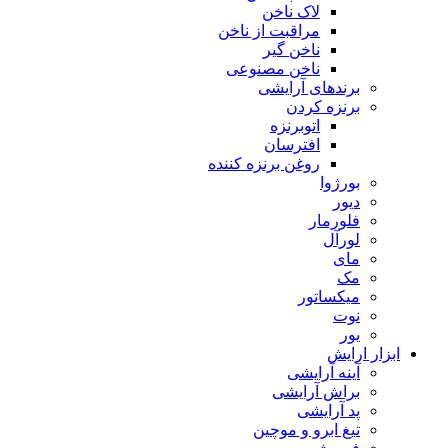
لاک ناخن
مراقبت از ناخن
ناخن گیر
ناخن مصنوعی
برندهای آرایشی
برنزه کردن
اتوبرنزه
افترسان
روغن برنزه کننده
بورژوا
دیور
فلورمار
لورآل
مای
مک
میکساتور
نوت
یور
ابزار ارایش
آینه آرایشی
براش آرایشی
پد آرایشی
تیغ ابرو و موچین