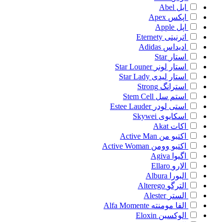
ابل
Abel
اپکس
Apex
اپل
Apple
اترنیتی
Eternety
ادیداس
Adidas
استار
Star
استار لونر
Star Louner
استار لیدی
Star Lady
استرانگ
Strong
استم سل
Stem Cell
استی لودر
Estee Lauder
اسکایوی
Skywei
اکات
Akat
اکتیو من
Active Man
اکتیو وومن
Active Woman
اگیوا
Agiva
الارو
Ellaro
البورا
Albura
الترگو
Alterego
الستر
Alester
الفا مومنته
Alfa Momente
الوکسین
Eloxin