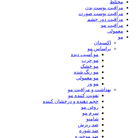
مختلط
مراقبت پوست بدن
مراقبت پوست صورت
مراقبت دور چشم
مراقبت مو
معمولی
مو
اکسیدان
براساس مو
مو آسیب دیده
مو چرب
مو خشک
مو رنگ شده
مو معمولی
مو وز
بهداشت و مراقبت مو
تقویت کننده مو
حجم دهنده و درخشان کننده
روغن مو
سرم مو
شامپو
ضد ریزش
ضد شوره
ضد موخوره