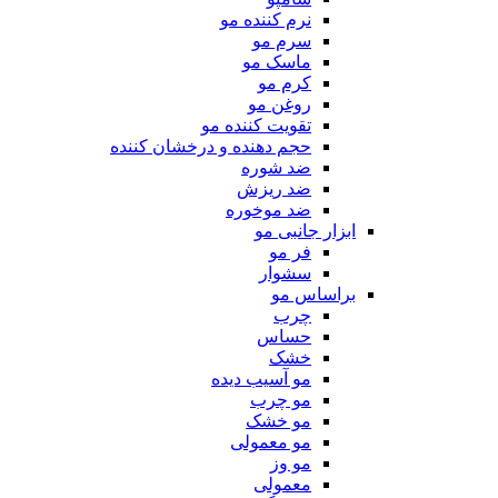
نرم کننده مو
سرم مو
ماسک مو
کرم مو
روغن مو
تقویت کننده مو
حجم دهنده و درخشان کننده
ضد شوره
ضد ریزش
ضد موخوره
ابزار جانبی مو
فر مو
سشوار
براساس مو
چرب
حساس
خشک
مو آسیب دیده
مو چرب
مو خشک
مو معمولی
مو وز
معمولی