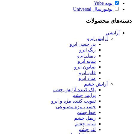
یوبه
Yube
یونیورسال
Universal
دسته‌های محصولات
آرایشی
آرایش ابرو
بی حسی ابرو
رنگ ابرو
ریمل ابرو
سایه ابرو
صابون ابرو
قاب ابرو
مداد ابرو
آرایش چشم
پاک کننده آرایش چشم
پرایمر چشم
تقویت کننده مژه و ابرو
چسب مژه مصنوعی
خط چشم
ریمل چشم
سایه چشم
لنز چشم