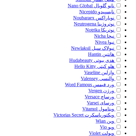
نانو گلوبال
Nano Global
نایسپیدو
Nicepido
نوباراکس
Noubaraex
نوتروژینا
Neutrogena
نوتریکا
Notrika
نیچا
Nicha
نیوا
Nivea
نیولاک سیل
Newlaksil
هانتین
Hantin
هدی بیوتی
Hudabeauty
هلو کیتی
Hello Kitty
وازلین
Vaseline
والنسی
Valensey
ورد فیمس
Word Famous
ورژن
Vergen
ورساچ
Versace
ورسای
Varsei
ویتامول
Vitamol
ویکتوریاسکرت
Victorias Secret
وین
Wian
ویو
Vio
ویولت
Violet