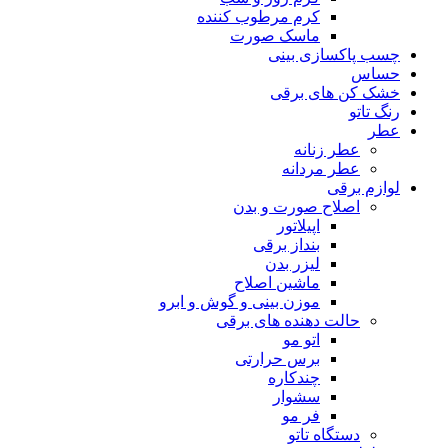
کرم مرطوب کننده
ماسک صورت
چسب پاکسازی بینی
حساس
خشک کن های برقی
رنگ تاتو
عطر
عطر زنانه
عطر مردانه
لوازم برقی
اصلاح صورت و بدن
اپیلاتور
بنداز برقی
لیزر بدن
ماشین اصلاح
موزن بینی و گوش و ابرو
حالت دهنده های برقی
اتو مو
برس حرارتی
چندکاره
سشوار
فر مو
دستگاه تاتو