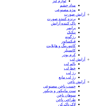
لوازم لنز
مداد چشم
مژه مصنوعی
آرایش صورت
برنزه کننده صورت
پاک کننده آرایش
پرایمر
پنکیک
رژگونه
فیکساتور
کانتورینگ و هایلایت
کانسیلر
کرم پودر
آرایش لب
بالم لب
خط لب
رژ لب
رژ لب مایع
آرایش ناخن
چسب ناخن مصنوعی
ست مانیکور و پدیکور
سوهان ناخن
طراحی ناخن
لاک پاک کن