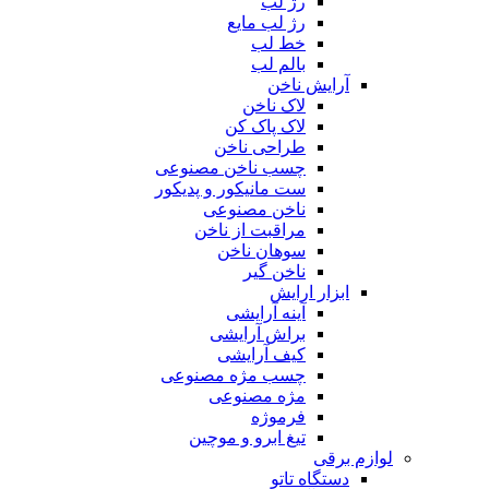
رژ لب
رژ لب مایع
خط لب
بالم لب
آرایش ناخن
لاک ناخن
لاک پاک کن
طراحی ناخن
چسب ناخن مصنوعی
ست مانیکور و پدیکور
ناخن مصنوعی
مراقبت از ناخن
سوهان ناخن
ناخن گیر
ابزار ارایش
آینه آرایشی
براش آرایشی
کیف آرایشی
چسب مژه مصنوعی
مژه مصنوعی
فرموژه
تیغ ابرو و موچین
لوازم برقی
دستگاه تاتو