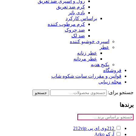
رول و اسپری ضد تعریق
کرم ضد تعریق
بادی باتر
براساس کارکرد
کرم مرطوب کننده
ضد چروک
ضد لک
اسپری خوشبو کننده
عطر
عطر زنانه
عطر مردانه
پکیج هدیه
فروشگاه
قوانین و مقررات سایت شکوه شاپ
مجله زیبایی
جستجو برای:
جستجو
برندها
212وی ای پی
212vip
آرکو
Arko