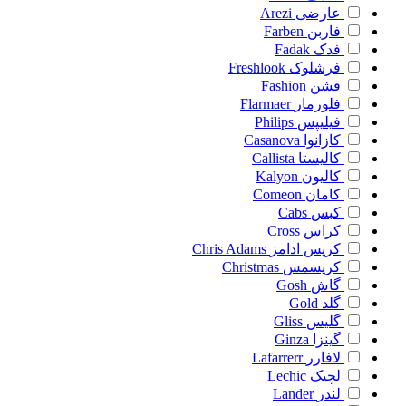
عارضی
Arezi
فاربن
Farben
فدک
Fadak
فرشلوک
Freshlook
فشن
Fashion
فلورمار
Flarmaer
فیلیپس
Philips
کازانوا
Casanova
کالیستا
Callista
کالیون
Kalyon
کامان
Comeon
کبس
Cabs
کراس
Cross
کریس ادامز
Chris Adams
کریسمس
Christmas
گاش
Gosh
گلد
Gold
گلیس
Gliss
گینزا
Ginza
لافارر
Lafarrerr
لچیک
Lechic
لندر
Lander