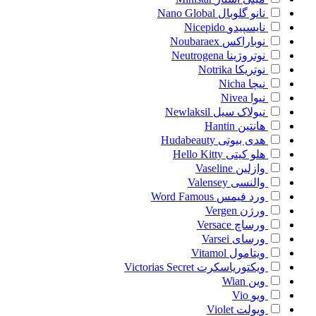
نانو گلوبال
Nano Global
نایسپیدو
Nicepido
نوباراکس
Noubaraex
نوتروژینا
Neutrogena
نوتریکا
Notrika
نیچا
Nicha
نیوا
Nivea
نیولاک سیل
Newlaksil
هانتین
Hantin
هدی بیوتی
Hudabeauty
هلو کیتی
Hello Kitty
وازلین
Vaseline
والنسی
Valensey
ورد فیمس
Word Famous
ورژن
Vergen
ورساچ
Versace
ورسای
Varsei
ویتامول
Vitamol
ویکتوریاسکرت
Victorias Secret
وین
Wian
ویو
Vio
ویولت
Violet