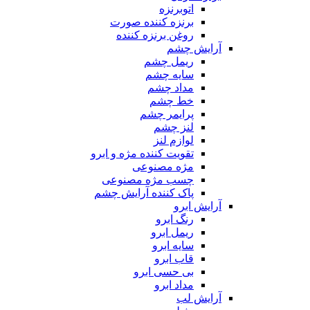
اتوبرنزه
برنزه کننده صورت
روغن برنزه کننده
آرایش چشم
ریمل چشم
سایه چشم
مداد چشم
خط چشم
پرایمر چشم
لنز چشم
لوازم لنز
تقویت کننده مژه و ابرو
مژه مصنوعی
چسب مژه مصنوعی
پاک کننده آرایش چشم
آرایش ابرو
رنگ ابرو
ریمل ابرو
سایه ابرو
قاب ابرو
بی حسی ابرو
مداد ابرو
آرایش لب