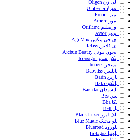
الی ژن
Oligen
امبرلا
Umberlla
امپر
Emper
امور
Amore
اوریفلیم
Oriflame
اویور
Avior
ای جی مکس
Agi Max
ای کلاس
Iclass
ایچون بیوتی
Aichun Beauty
ایکن ساین
Iconsign
ایمیجز
Images
بابلیس
Babyliss
بارین
Barin
بالکو
Balco
بایسیدای
Baisidai
بس
Bes
بکا
Bka
بل
Bell
بلک لیزر
Black Lezer
بلو مجیک
Blue Magic
بلورود
Blueroad
بلونیا
Bologna
بنیتا
Bonita