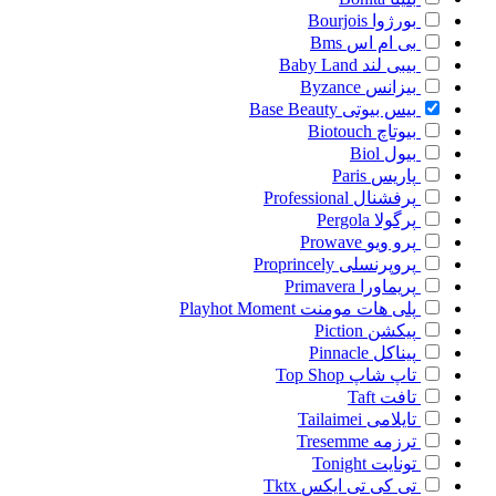
بورژوا
Bourjois
بی ام اس
Bms
بیبی لند
Baby Land
بیزانس
Byzance
بیس بیوتی
Base Beauty
بیوتاچ
Biotouch
بیول
Biol
پاریس
Paris
پرفشنال
Professional
پرگولا
Pergola
پرو ویو
Prowave
پروپرنسلی
Proprincely
پریماورا
Primavera
پلی هات مومنت
Playhot Moment
پیکشن
Piction
پیناکل
Pinnacle
تاپ شاپ
Top Shop
تافت
Taft
تایلامی
Tailaimei
ترزمه
Tresemme
تونایت
Tonight
تی کی تی ایکس
Tktx