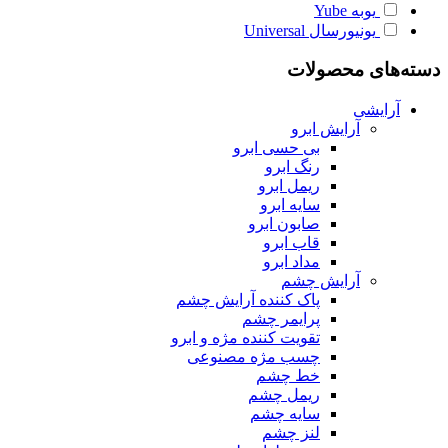
یوبه
Yube
یونیورسال
Universal
دسته‌های محصولات
آرایشی
آرایش ابرو
بی حسی ابرو
رنگ ابرو
ریمل ابرو
سایه ابرو
صابون ابرو
قاب ابرو
مداد ابرو
آرایش چشم
پاک کننده آرایش چشم
پرایمر چشم
تقویت کننده مژه و ابرو
چسب مژه مصنوعی
خط چشم
ریمل چشم
سایه چشم
لنز چشم