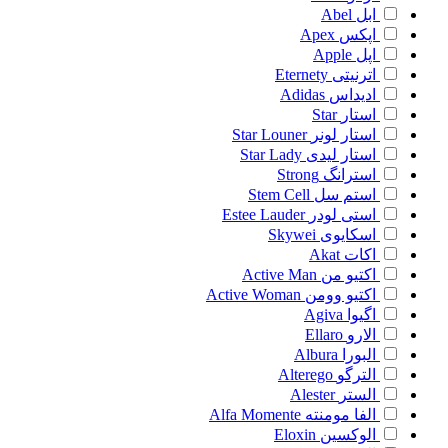
ابل
Abel
اپکس
Apex
اپل
Apple
اترنیتی
Eternety
ادیداس
Adidas
استار
Star
استار لونر
Star Louner
استار لیدی
Star Lady
استرانگ
Strong
استم سل
Stem Cell
استی لودر
Estee Lauder
اسکایوی
Skywei
اکات
Akat
اکتیو من
Active Man
اکتیو وومن
Active Woman
اگیوا
Agiva
الارو
Ellaro
البورا
Albura
الترگو
Alterego
الستر
Alester
الفا مومنته
Alfa Momente
الوکسین
Eloxin