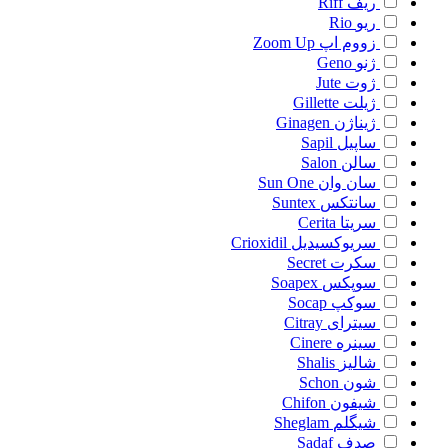
ریف
Riff
ریو
Rio
زووم اپ
Zoom Up
ژنو
Geno
ژوت
Jute
ژیلت
Gillette
ژیناژن
Ginagen
ساپیل
Sapil
سالن
Salon
سان وان
Sun One
سانتکس
Suntex
سریتا
Cerita
سریوکسیدیل
Crioxidil
سکرت
Secret
سوپکس
Soapex
سوکپ
Socap
سیترای
Citray
سینره
Cinere
شالیز
Shalis
شون
Schon
شیفون
Chifon
شیگلم
Sheglam
صدف
Sadaf