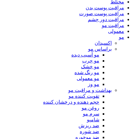
مختلط
مراقبت پوست بدن
مراقبت پوست صورت
مراقبت دور چشم
مراقبت مو
معمولی
مو
اکسیدان
براساس مو
مو آسیب دیده
مو چرب
مو خشک
مو رنگ شده
مو معمولی
مو وز
بهداشت و مراقبت مو
تقویت کننده مو
حجم دهنده و درخشان کننده
روغن مو
سرم مو
شامپو
ضد ریزش
ضد شوره
ضد موخوره