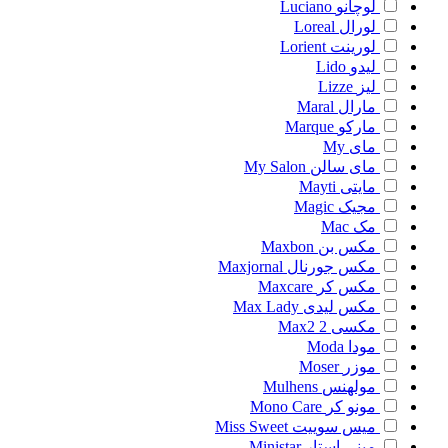
لوچانو
Luciano
لورال
Loreal
لورینت
Lorient
لیدو
Lido
لیز
Lizze
مارال
Maral
مارکو
Marque
مای
My
مای سالن
My Salon
مایتی
Mayti
مجیک
Magic
مک
Mac
مکس بن
Maxbon
مکس جورنال
Maxjornal
مکس کر
Maxcare
مکس لیدی
Max Lady
مکسی 2
Max2
مودا
Moda
موزر
Moser
مولهنس
Mulhens
مونو کر
Mono Care
میس سوییت
Miss Sweet
مینی استار
Ministar