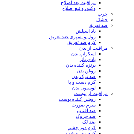
مراقبت بعد اصلاح
وکس و تیغ اصلاح
چرب
خشک
ضد تعریق
باد اسپلش
رول و اسپری ضد تعریق
کرم ضد تعریق
مراقبت از بدن
اسکراپ بدن
بادی باتر
برنزه کننده بدن
روغن بدن
ضد ترک بدن
کرم دست و پا
لوسیون بدن
مراقبت از پوست
روشن کننده پوست
سرم صورت
ضد آفتاب
ضد چروک
ضد لک
کرم دور چشم
کرم روز و شب