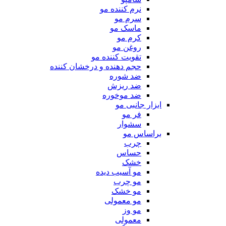
نرم کننده مو
سرم مو
ماسک مو
کرم مو
روغن مو
تقویت کننده مو
حجم دهنده و درخشان کننده
ضد شوره
ضد ریزش
ضد موخوره
ابزار جانبی مو
فر مو
سشوار
براساس مو
چرب
حساس
خشک
مو آسیب دیده
مو چرب
مو خشک
مو معمولی
مو وز
معمولی