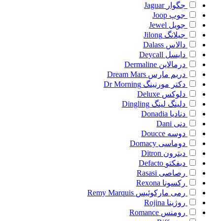
جگوار
Jaguar
جوپ
Joop
جویل
Jewel
جیلانگ
Jilong
دالاس
Dalass
دایسل
Deycall
درمالاین
Dermaline
دریم مارس
Dream Mars
دکتر مورنینگ
Dr Morning
دلوکس
Deluxe
دلینگ لینگ
Dingling
دنادیا
Donadia
دنی
Dani
دوسه
Doucce
دوماسی
Domacy
دیترون
Ditron
دیفکتو
Defacto
رصاصی
Rasasi
رکسونا
Rexona
رمی مارکوئیس
Remy Marquis
روژینا
Rojina
رومنس
Romance