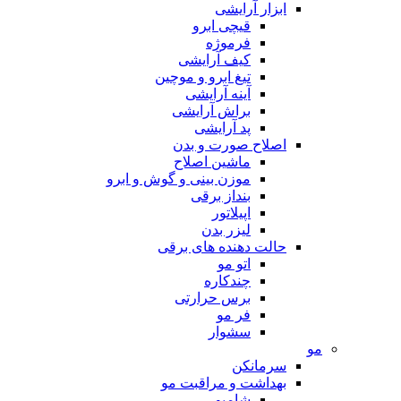
ابزار آرایشی
قیچی ابرو
فرموژه
کیف آرایشی
تیغ ابرو و موچین
آینه آرایشی
براش آرایشی
پد آرایشی
اصلاح صورت و بدن
ماشین اصلاح
موزن بینی و گوش و ابرو
بنداز برقی
اپیلاتور
لیزر بدن
حالت دهنده های برقی
اتو مو
چندکاره
برس حرارتی
فر مو
سشوار
مو
سرمانکن
بهداشت و مراقبت مو
شامپو