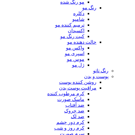
مو رنگ شده
رنگ مو
دکلره
شامپو
ترمیم کننده مو
اکسیدان
کیت رنگ مو
حالت دهنده مو
واکس مو
اسپری مو
موس مو
ژل مو
رنگ تاتو
پوست و بدن
روشن کننده پوست
مراقبت پوست بدن
کرم مرطوب کننده
ماسک صورت
ضد آفتاب
ضد چروک
ضد لک
کرم دور چشم
کرم روز و شب
سرم صورت