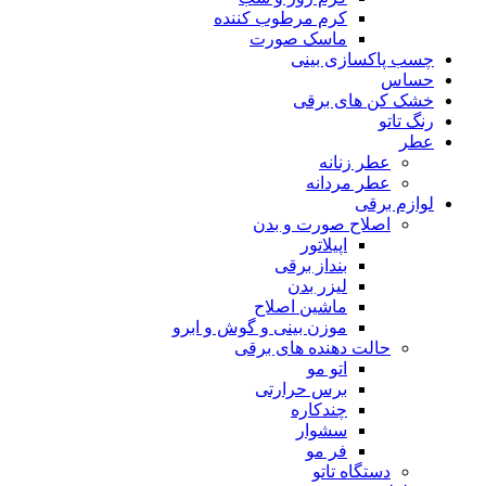
کرم مرطوب کننده
ماسک صورت
چسب پاکسازی بینی
حساس
خشک کن های برقی
رنگ تاتو
عطر
عطر زنانه
عطر مردانه
لوازم برقی
اصلاح صورت و بدن
اپیلاتور
بنداز برقی
لیزر بدن
ماشین اصلاح
موزن بینی و گوش و ابرو
حالت دهنده های برقی
اتو مو
برس حرارتی
چندکاره
سشوار
فر مو
دستگاه تاتو