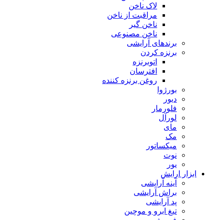
لاک ناخن
مراقبت از ناخن
ناخن گیر
ناخن مصنوعی
برندهای آرایشی
برنزه کردن
اتوبرنزه
افترسان
روغن برنزه کننده
بورژوا
دیور
فلورمار
لورآل
مای
مک
میکساتور
نوت
یور
ابزار ارایش
آینه آرایشی
براش آرایشی
پد آرایشی
تیغ ابرو و موچین