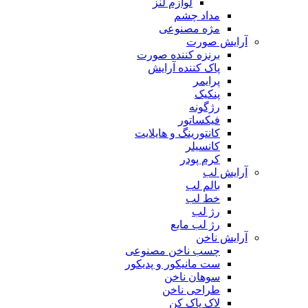
لوازم لنز
مداد چشم
مژه مصنوعی
آرایش صورت
برنزه کننده صورت
پاک کننده آرایش
پرایمر
پنکیک
رژگونه
فیکساتور
کانتورینگ و هایلایت
کانسیلر
کرم پودر
آرایش لب
بالم لب
خط لب
رژ لب
رژ لب مایع
آرایش ناخن
چسب ناخن مصنوعی
ست مانیکور و پدیکور
سوهان ناخن
طراحی ناخن
لاک پاک کن