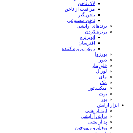
لاک ناخن
مراقبت از ناخن
ناخن گیر
ناخن مصنوعی
برندهای آرایشی
برنزه کردن
اتوبرنزه
افترسان
روغن برنزه کننده
بورژوا
دیور
فلورمار
لورآل
مای
مک
میکساتور
نوت
یور
ابزار ارایش
آینه آرایشی
براش آرایشی
پد آرایشی
تیغ ابرو و موچین