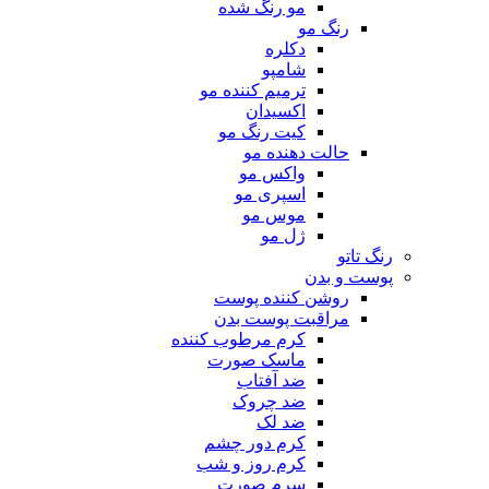
مو رنگ شده
رنگ مو
دکلره
شامپو
ترمیم کننده مو
اکسیدان
کیت رنگ مو
حالت دهنده مو
واکس مو
اسپری مو
موس مو
ژل مو
رنگ تاتو
پوست و بدن
روشن کننده پوست
مراقبت پوست بدن
کرم مرطوب کننده
ماسک صورت
ضد آفتاب
ضد چروک
ضد لک
کرم دور چشم
کرم روز و شب
سرم صورت