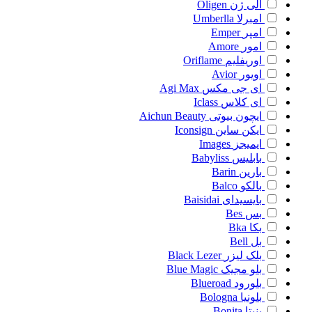
الی ژن
Oligen
امبرلا
Umberlla
امپر
Emper
امور
Amore
اوریفلیم
Oriflame
اویور
Avior
ای جی مکس
Agi Max
ای کلاس
Iclass
ایچون بیوتی
Aichun Beauty
ایکن ساین
Iconsign
ایمیجز
Images
بابلیس
Babyliss
بارین
Barin
بالکو
Balco
بایسیدای
Baisidai
بس
Bes
بکا
Bka
بل
Bell
بلک لیزر
Black Lezer
بلو مجیک
Blue Magic
بلورود
Blueroad
بلونیا
Bologna
بنیتا
Bonita