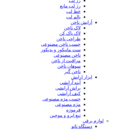
رژ لب
رژ لب مایع
خط لب
بالم لب
آرایش ناخن
لاک ناخن
لاک پاک کن
طراحی ناخن
چسب ناخن مصنوعی
ست مانیکور و پدیکور
ناخن مصنوعی
مراقبت از ناخن
سوهان ناخن
ناخن گیر
ابزار ارایش
آینه آرایشی
براش آرایشی
کیف آرایشی
چسب مژه مصنوعی
مژه مصنوعی
فرموژه
تیغ ابرو و موچین
لوازم برقی
دستگاه تاتو