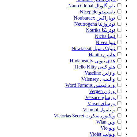
نانو گلوبال
Nano Global
نایسپیدو
Nicepido
نوباراکس
Noubaraex
نوتروژینا
Neutrogena
نوتریکا
Notrika
نیچا
Nicha
نیوا
Nivea
نیولاک سیل
Newlaksil
هانتین
Hantin
هدی بیوتی
Hudabeauty
هلو کیتی
Hello Kitty
وازلین
Vaseline
والنسی
Valensey
ورد فیمس
Word Famous
ورژن
Vergen
ورساچ
Versace
ورسای
Varsei
ویتامول
Vitamol
ویکتوریاسکرت
Victorias Secret
وین
Wian
ویو
Vio
ویولت
Violet