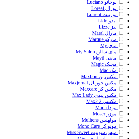
لوچانو
Luciano
لورال
Loreal
لورینت
Lorient
لیدو
Lido
لیز
Lizze
مارال
Maral
مارکو
Marque
مای
My
مای سالن
My Salon
مایتی
Mayti
مجیک
Magic
مک
Mac
مکس بن
Maxbon
مکس جورنال
Maxjornal
مکس کر
Maxcare
مکس لیدی
Max Lady
مکسی 2
Max2
مودا
Moda
موزر
Moser
مولهنس
Mulhens
مونو کر
Mono Care
میس سوییت
Miss Sweet
مینی استار
Ministar