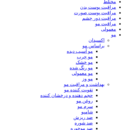
مختلط
مراقبت پوست بدن
مراقبت پوست صورت
مراقبت دور چشم
مراقبت مو
معمولی
مو
اکسیدان
براساس مو
مو آسیب دیده
مو چرب
مو خشک
مو رنگ شده
مو معمولی
مو وز
بهداشت و مراقبت مو
تقویت کننده مو
حجم دهنده و درخشان کننده
روغن مو
سرم مو
شامپو
ضد ریزش
ضد شوره
ضد موخوره