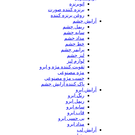
اتوبرنزه
برنزه کننده صورت
روغن برنزه کننده
آرایش چشم
ریمل چشم
سایه چشم
مداد چشم
خط چشم
پرایمر چشم
لنز چشم
لوازم لنز
تقویت کننده مژه و ابرو
مژه مصنوعی
چسب مژه مصنوعی
پاک کننده آرایش چشم
آرایش ابرو
رنگ ابرو
ریمل ابرو
سایه ابرو
قاب ابرو
بی حسی ابرو
مداد ابرو
آرایش لب