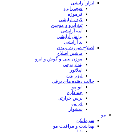
ابزار آرایشی
قیچی ابرو
فرموژه
کیف آرایشی
تیغ ابرو و موچین
آینه آرایشی
براش آرایشی
پد آرایشی
اصلاح صورت و بدن
ماشین اصلاح
موزن بینی و گوش و ابرو
بنداز برقی
اپیلاتور
لیزر بدن
حالت دهنده های برقی
اتو مو
چندکاره
برس حرارتی
فر مو
سشوار
مو
سرمانکن
بهداشت و مراقبت مو
شامپو