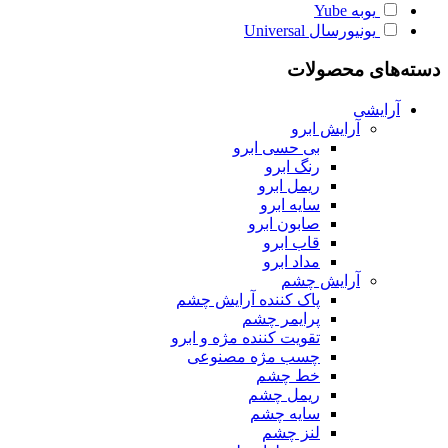
یوبه
Yube
یونیورسال
Universal
دسته‌های محصولات
آرایشی
آرایش ابرو
بی حسی ابرو
رنگ ابرو
ریمل ابرو
سایه ابرو
صابون ابرو
قاب ابرو
مداد ابرو
آرایش چشم
پاک کننده آرایش چشم
پرایمر چشم
تقویت کننده مژه و ابرو
چسب مژه مصنوعی
خط چشم
ریمل چشم
سایه چشم
لنز چشم