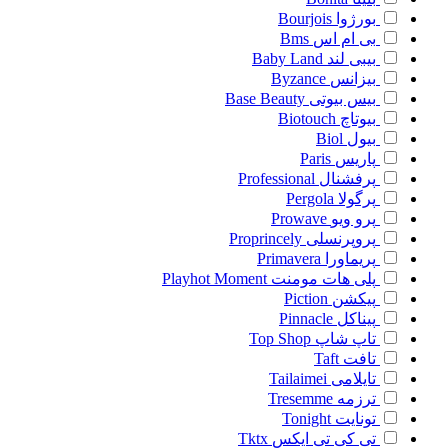
بورژوا
Bourjois
بی ام اس
Bms
بیبی لند
Baby Land
بیزانس
Byzance
بیس بیوتی
Base Beauty
بیوتاچ
Biotouch
بیول
Biol
پاریس
Paris
پرفشنال
Professional
پرگولا
Pergola
پرو ویو
Prowave
پروپرنسلی
Proprincely
پریماورا
Primavera
پلی هات مومنت
Playhot Moment
پیکشن
Piction
پیناکل
Pinnacle
تاپ شاپ
Top Shop
تافت
Taft
تایلامی
Tailaimei
ترزمه
Tresemme
تونایت
Tonight
تی کی تی ایکس
Tktx