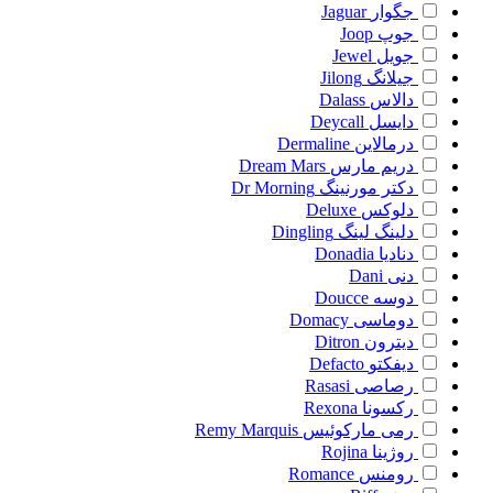
جگوار
Jaguar
جوپ
Joop
جویل
Jewel
جیلانگ
Jilong
دالاس
Dalass
دایسل
Deycall
درمالاین
Dermaline
دریم مارس
Dream Mars
دکتر مورنینگ
Dr Morning
دلوکس
Deluxe
دلینگ لینگ
Dingling
دنادیا
Donadia
دنی
Dani
دوسه
Doucce
دوماسی
Domacy
دیترون
Ditron
دیفکتو
Defacto
رصاصی
Rasasi
رکسونا
Rexona
رمی مارکوئیس
Remy Marquis
روژینا
Rojina
رومنس
Romance