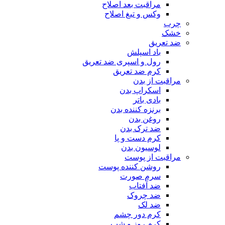
مراقبت بعد اصلاح
وکس و تیغ اصلاح
چرب
خشک
ضد تعریق
باد اسپلش
رول و اسپری ضد تعریق
کرم ضد تعریق
مراقبت از بدن
اسکراپ بدن
بادی باتر
برنزه کننده بدن
روغن بدن
ضد ترک بدن
کرم دست و پا
لوسیون بدن
مراقبت از پوست
روشن کننده پوست
سرم صورت
ضد آفتاب
ضد چروک
ضد لک
کرم دور چشم
کرم روز و شب