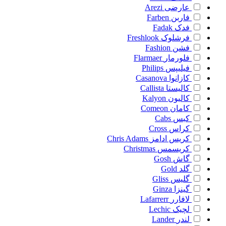
عارضی
Arezi
فاربن
Farben
فدک
Fadak
فرشلوک
Freshlook
فشن
Fashion
فلورمار
Flarmaer
فیلیپس
Philips
کازانوا
Casanova
کالیستا
Callista
کالیون
Kalyon
کامان
Comeon
کبس
Cabs
کراس
Cross
کریس ادامز
Chris Adams
کریسمس
Christmas
گاش
Gosh
گلد
Gold
گلیس
Gliss
گینزا
Ginza
لافارر
Lafarrerr
لچیک
Lechic
لندر
Lander