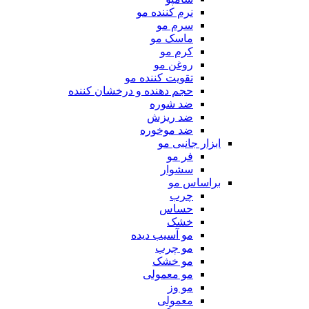
نرم کننده مو
سرم مو
ماسک مو
کرم مو
روغن مو
تقویت کننده مو
حجم دهنده و درخشان کننده
ضد شوره
ضد ریزش
ضد موخوره
ابزار جانبی مو
فر مو
سشوار
براساس مو
چرب
حساس
خشک
مو آسیب دیده
مو چرب
مو خشک
مو معمولی
مو وز
معمولی