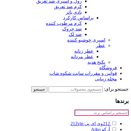
رول و اسپری ضد تعریق
کرم ضد تعریق
بادی باتر
براساس کارکرد
کرم مرطوب کننده
ضد چروک
ضد لک
اسپری خوشبو کننده
عطر
عطر زنانه
عطر مردانه
پکیج هدیه
فروشگاه
قوانین و مقررات سایت شکوه شاپ
مجله زیبایی
جستجو برای:
جستجو
برندها
212وی ای پی
212vip
آرکو
Arko