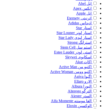
ابل
Abel
اپکس
Apex
اپل
Apple
اترنیتی
Eternety
ادیداس
Adidas
استار
Star
استار لونر
Star Louner
استار لیدی
Star Lady
استرانگ
Strong
استم سل
Stem Cell
استی لودر
Estee Lauder
اسکایوی
Skywei
اکات
Akat
اکتیو من
Active Man
اکتیو وومن
Active Woman
اگیوا
Agiva
الارو
Ellaro
البورا
Albura
الترگو
Alterego
الستر
Alester
الفا مومنته
Alfa Momente
الوکسین
Eloxin