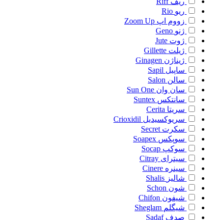
ریف
Riff
ریو
Rio
زووم اپ
Zoom Up
ژنو
Geno
ژوت
Jute
ژیلت
Gillette
ژیناژن
Ginagen
ساپیل
Sapil
سالن
Salon
سان وان
Sun One
سانتکس
Suntex
سریتا
Cerita
سریوکسیدیل
Crioxidil
سکرت
Secret
سوپکس
Soapex
سوکپ
Socap
سیترای
Citray
سینره
Cinere
شالیز
Shalis
شون
Schon
شیفون
Chifon
شیگلم
Sheglam
صدف
Sadaf