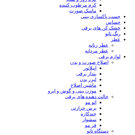
کرم مرطوب کننده
ماسک صورت
چسب پاکسازی بینی
حساس
خشک کن های برقی
رنگ تاتو
عطر
عطر زنانه
عطر مردانه
لوازم برقی
اصلاح صورت و بدن
اپیلاتور
بنداز برقی
لیزر بدن
ماشین اصلاح
موزن بینی و گوش و ابرو
حالت دهنده های برقی
اتو مو
برس حرارتی
چندکاره
سشوار
فر مو
دستگاه تاتو