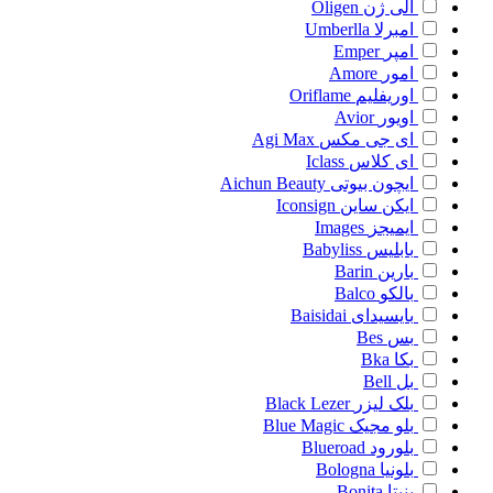
الی ژن
Oligen
امبرلا
Umberlla
امپر
Emper
امور
Amore
اوریفلیم
Oriflame
اویور
Avior
ای جی مکس
Agi Max
ای کلاس
Iclass
ایچون بیوتی
Aichun Beauty
ایکن ساین
Iconsign
ایمیجز
Images
بابلیس
Babyliss
بارین
Barin
بالکو
Balco
بایسیدای
Baisidai
بس
Bes
بکا
Bka
بل
Bell
بلک لیزر
Black Lezer
بلو مجیک
Blue Magic
بلورود
Blueroad
بلونیا
Bologna
بنیتا
Bonita