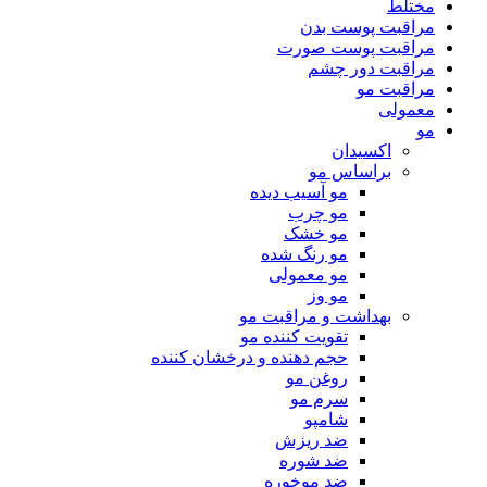
مختلط
مراقبت پوست بدن
مراقبت پوست صورت
مراقبت دور چشم
مراقبت مو
معمولی
مو
اکسیدان
براساس مو
مو آسیب دیده
مو چرب
مو خشک
مو رنگ شده
مو معمولی
مو وز
بهداشت و مراقبت مو
تقویت کننده مو
حجم دهنده و درخشان کننده
روغن مو
سرم مو
شامپو
ضد ریزش
ضد شوره
ضد موخوره