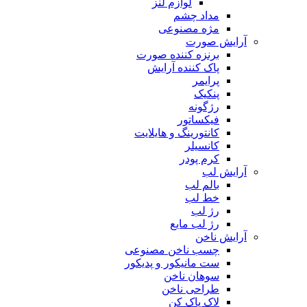
لوازم لنز
مداد چشم
مژه مصنوعی
آرایش صورت
برنزه کننده صورت
پاک کننده آرایش
پرایمر
پنکیک
رژگونه
فیکساتور
کانتورینگ و هایلایت
کانسیلر
کرم پودر
آرایش لب
بالم لب
خط لب
رژ لب
رژ لب مایع
آرایش ناخن
چسب ناخن مصنوعی
ست مانیکور و پدیکور
سوهان ناخن
طراحی ناخن
لاک پاک کن