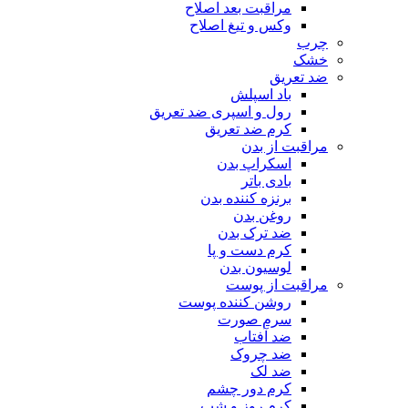
مراقبت بعد اصلاح
وکس و تیغ اصلاح
چرب
خشک
ضد تعریق
باد اسپلش
رول و اسپری ضد تعریق
کرم ضد تعریق
مراقبت از بدن
اسکراپ بدن
بادی باتر
برنزه کننده بدن
روغن بدن
ضد ترک بدن
کرم دست و پا
لوسیون بدن
مراقبت از پوست
روشن کننده پوست
سرم صورت
ضد آفتاب
ضد چروک
ضد لک
کرم دور چشم
کرم روز و شب