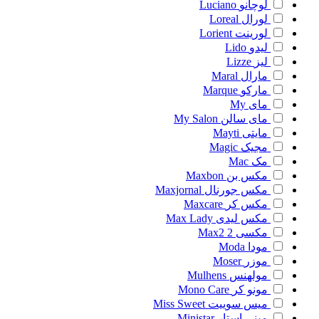
لوچانو
Luciano
لورال
Loreal
لورینت
Lorient
لیدو
Lido
لیز
Lizze
مارال
Maral
مارکو
Marque
مای
My
مای سالن
My Salon
مایتی
Mayti
مجیک
Magic
مک
Mac
مکس بن
Maxbon
مکس جورنال
Maxjornal
مکس کر
Maxcare
مکس لیدی
Max Lady
مکسی 2
Max2
مودا
Moda
موزر
Moser
مولهنس
Mulhens
مونو کر
Mono Care
میس سوییت
Miss Sweet
مینی استار
Ministar