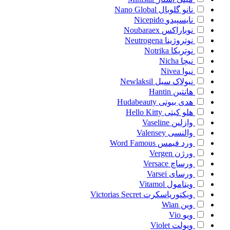
نانو گلوبال
Nano Global
نایسپیدو
Nicepido
نوباراکس
Noubaraex
نوتروژینا
Neutrogena
نوتریکا
Notrika
نیچا
Nicha
نیوا
Nivea
نیولاک سیل
Newlaksil
هانتین
Hantin
هدی بیوتی
Hudabeauty
هلو کیتی
Hello Kitty
وازلین
Vaseline
والنسی
Valensey
ورد فیمس
Word Famous
ورژن
Vergen
ورساچ
Versace
ورسای
Varsei
ویتامول
Vitamol
ویکتوریاسکرت
Victorias Secret
وین
Wian
ویو
Vio
ویولت
Violet