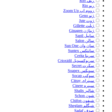
ریف
Riff
ریو
Rio
زووم اپ
Zoom Up
ژنو
Geno
ژوت
Jute
ژیلت
Gillette
ژیناژن
Ginagen
ساپیل
Sapil
سالن
Salon
سان وان
Sun One
سانتکس
Suntex
سریتا
Cerita
سریوکسیدیل
Crioxidil
سکرت
Secret
سوپکس
Soapex
سوکپ
Socap
سیترای
Citray
سینره
Cinere
شالیز
Shalis
شون
Schon
شیفون
Chifon
شیگلم
Sheglam
صدف
Sadaf