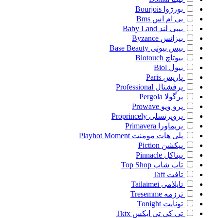
بورژوا
Bourjois
بی ام اس
Bms
بیبی لند
Baby Land
بیزانس
Byzance
بیس بیوتی
Base Beauty
بیوتاچ
Biotouch
بیول
Biol
پاریس
Paris
پرفشنال
Professional
پرگولا
Pergola
پرو ویو
Prowave
پروپرنسلی
Proprincely
پریماورا
Primavera
پلی هات مومنت
Playhot Moment
پیکشن
Piction
پیناکل
Pinnacle
تاپ شاپ
Top Shop
تافت
Taft
تایلامی
Tailaimei
ترزمه
Tresemme
تونایت
Tonight
تی کی تی ایکس
Tktx