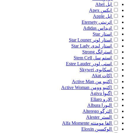
ابل
Abel
اپکس
Apex
اپل
Apple
اترنیتی
Eternety
ادیداس
Adidas
استار
Star
استار لونر
Star Louner
استار لیدی
Star Lady
استرانگ
Strong
استم سل
Stem Cell
استی لودر
Estee Lauder
اسکایوی
Skywei
اکات
Akat
اکتیو من
Active Man
اکتیو وومن
Active Woman
اگیوا
Agiva
الارو
Ellaro
البورا
Albura
الترگو
Alterego
الستر
Alester
الفا مومنته
Alfa Momente
الوکسین
Eloxin