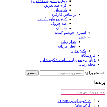
رول و اسپری ضد تعریق
کرم ضد تعریق
بادی باتر
براساس کارکرد
کرم مرطوب کننده
ضد چروک
ضد لک
اسپری خوشبو کننده
عطر
عطر زنانه
عطر مردانه
پکیج هدیه
فروشگاه
قوانین و مقررات سایت شکوه شاپ
مجله زیبایی
جستجو برای:
جستجو
برندها
212وی ای پی
212vip
آرکو
Arko