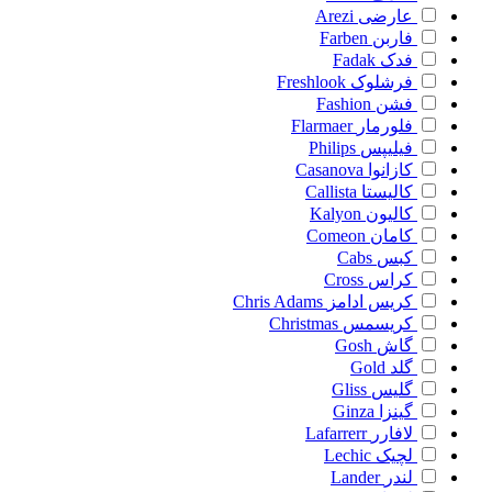
عارضی
Arezi
فاربن
Farben
فدک
Fadak
فرشلوک
Freshlook
فشن
Fashion
فلورمار
Flarmaer
فیلیپس
Philips
کازانوا
Casanova
کالیستا
Callista
کالیون
Kalyon
کامان
Comeon
کبس
Cabs
کراس
Cross
کریس ادامز
Chris Adams
کریسمس
Christmas
گاش
Gosh
گلد
Gold
گلیس
Gliss
گینزا
Ginza
لافارر
Lafarrerr
لچیک
Lechic
لندر
Lander