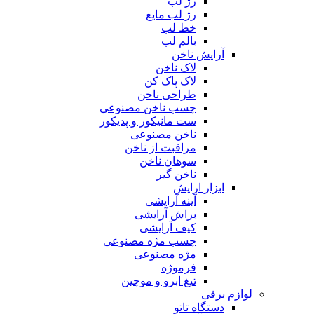
رژ لب
رژ لب مایع
خط لب
بالم لب
آرایش ناخن
لاک ناخن
لاک پاک کن
طراحی ناخن
چسب ناخن مصنوعی
ست مانیکور و پدیکور
ناخن مصنوعی
مراقبت از ناخن
سوهان ناخن
ناخن گیر
ابزار ارایش
آینه آرایشی
براش آرایشی
کیف آرایشی
چسب مژه مصنوعی
مژه مصنوعی
فرموژه
تیغ ابرو و موچین
لوازم برقی
دستگاه تاتو