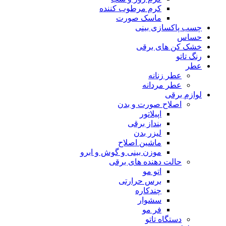
کرم مرطوب کننده
ماسک صورت
چسب پاکسازی بینی
حساس
خشک کن های برقی
رنگ تاتو
عطر
عطر زنانه
عطر مردانه
لوازم برقی
اصلاح صورت و بدن
اپیلاتور
بنداز برقی
لیزر بدن
ماشین اصلاح
موزن بینی و گوش و ابرو
حالت دهنده های برقی
اتو مو
برس حرارتی
چندکاره
سشوار
فر مو
دستگاه تاتو