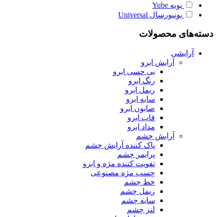
یوبه
Yube
یونیورسال
Universal
دسته‌های محصولات
آرایشی
آرایش ابرو
بی حسی ابرو
رنگ ابرو
ریمل ابرو
سایه ابرو
صابون ابرو
قاب ابرو
مداد ابرو
آرایش چشم
پاک کننده آرایش چشم
پرایمر چشم
تقویت کننده مژه و ابرو
چسب مژه مصنوعی
خط چشم
ریمل چشم
سایه چشم
لنز چشم