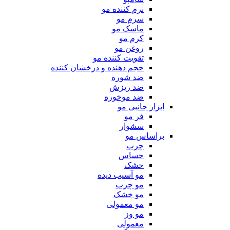
نرم کننده مو
سرم مو
ماسک مو
کرم مو
روغن مو
تقویت کننده مو
حجم دهنده و درخشان کننده
ضد شوره
ضد ریزش
ضد موخوره
ابزار جانبی مو
فر مو
سشوار
براساس مو
چرب
حساس
خشک
مو آسیب دیده
مو چرب
مو خشک
مو معمولی
مو وز
معمولی