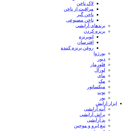
لاک ناخن
مراقبت از ناخن
ناخن گیر
ناخن مصنوعی
برندهای آرایشی
برنزه کردن
اتوبرنزه
افترسان
روغن برنزه کننده
بورژوا
دیور
فلورمار
لورآل
مای
مک
میکساتور
نوت
یور
ابزار ارایش
آینه آرایشی
براش آرایشی
پد آرایشی
تیغ ابرو و موچین