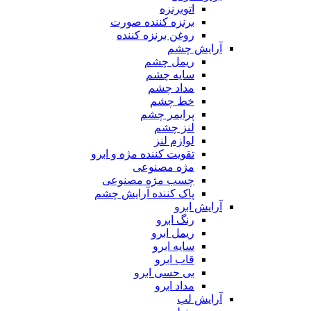
اتوبرنزه
برنزه کننده صورت
روغن برنزه کننده
آرایش چشم
ریمل چشم
سایه چشم
مداد چشم
خط چشم
پرایمر چشم
لنز چشم
لوازم لنز
تقویت کننده مژه و ابرو
مژه مصنوعی
چسب مژه مصنوعی
پاک کننده آرایش چشم
آرایش ابرو
رنگ ابرو
ریمل ابرو
سایه ابرو
قاب ابرو
بی حسی ابرو
مداد ابرو
آرایش لب