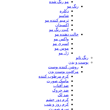
مو رنگ شده
رنگ مو
دکلره
شامپو
ترمیم کننده مو
اکسیدان
کیت رنگ مو
حالت دهنده مو
واکس مو
اسپری مو
موس مو
ژل مو
رنگ تاتو
پوست و بدن
روشن کننده پوست
مراقبت پوست بدن
کرم مرطوب کننده
ماسک صورت
ضد آفتاب
ضد چروک
ضد لک
کرم دور چشم
کرم روز و شب
سرم صورت