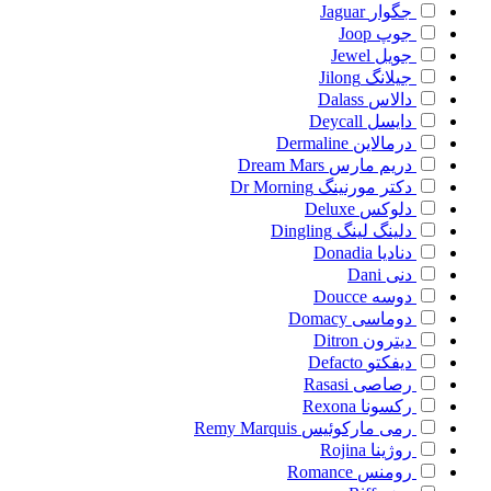
جگوار
Jaguar
جوپ
Joop
جویل
Jewel
جیلانگ
Jilong
دالاس
Dalass
دایسل
Deycall
درمالاین
Dermaline
دریم مارس
Dream Mars
دکتر مورنینگ
Dr Morning
دلوکس
Deluxe
دلینگ لینگ
Dingling
دنادیا
Donadia
دنی
Dani
دوسه
Doucce
دوماسی
Domacy
دیترون
Ditron
دیفکتو
Defacto
رصاصی
Rasasi
رکسونا
Rexona
رمی مارکوئیس
Remy Marquis
روژینا
Rojina
رومنس
Romance