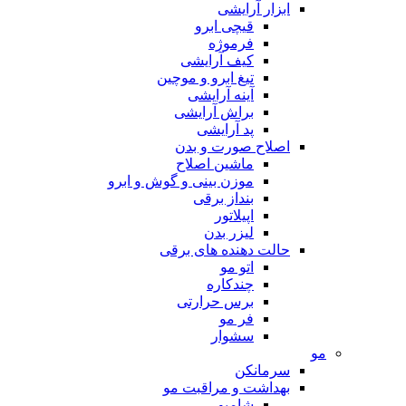
ابزار آرایشی
قیچی ابرو
فرموژه
کیف آرایشی
تیغ ابرو و موچین
آینه آرایشی
براش آرایشی
پد آرایشی
اصلاح صورت و بدن
ماشین اصلاح
موزن بینی و گوش و ابرو
بنداز برقی
اپیلاتور
لیزر بدن
حالت دهنده های برقی
اتو مو
چندکاره
برس حرارتی
فر مو
سشوار
مو
سرمانکن
بهداشت و مراقبت مو
شامپو