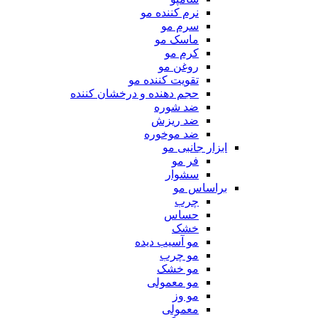
نرم کننده مو
سرم مو
ماسک مو
کرم مو
روغن مو
تقویت کننده مو
حجم دهنده و درخشان کننده
ضد شوره
ضد ریزش
ضد موخوره
ابزار جانبی مو
فر مو
سشوار
براساس مو
چرب
حساس
خشک
مو آسیب دیده
مو چرب
مو خشک
مو معمولی
مو وز
معمولی