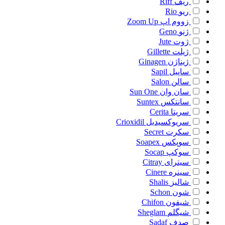
ریف
Riff
ریو
Rio
زووم اپ
Zoom Up
ژنو
Geno
ژوت
Jute
ژیلت
Gillette
ژیناژن
Ginagen
ساپیل
Sapil
سالن
Salon
سان وان
Sun One
سانتکس
Suntex
سریتا
Cerita
سریوکسیدیل
Crioxidil
سکرت
Secret
سوپکس
Soapex
سوکپ
Socap
سیترای
Citray
سینره
Cinere
شالیز
Shalis
شون
Schon
شیفون
Chifon
شیگلم
Sheglam
صدف
Sadaf