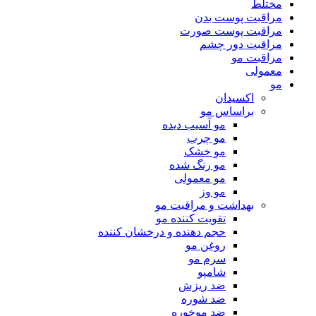
مختلط
مراقبت پوست بدن
مراقبت پوست صورت
مراقبت دور چشم
مراقبت مو
معمولی
مو
اکسیدان
براساس مو
مو آسیب دیده
مو چرب
مو خشک
مو رنگ شده
مو معمولی
مو وز
بهداشت و مراقبت مو
تقویت کننده مو
حجم دهنده و درخشان کننده
روغن مو
سرم مو
شامپو
ضد ریزش
ضد شوره
ضد موخوره