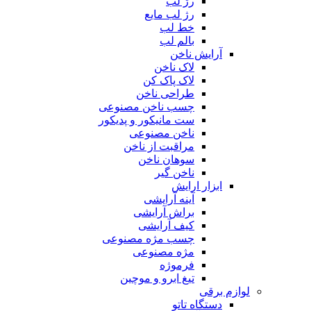
رژ لب
رژ لب مایع
خط لب
بالم لب
آرایش ناخن
لاک ناخن
لاک پاک کن
طراحی ناخن
چسب ناخن مصنوعی
ست مانیکور و پدیکور
ناخن مصنوعی
مراقبت از ناخن
سوهان ناخن
ناخن گیر
ابزار ارایش
آینه آرایشی
براش آرایشی
کیف آرایشی
چسب مژه مصنوعی
مژه مصنوعی
فرموژه
تیغ ابرو و موچین
لوازم برقی
دستگاه تاتو