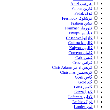
عارضی
Arezi
فاربن
Farben
فدک
Fadak
فرشلوک
Freshlook
فشن
Fashion
فلورمار
Flarmaer
فیلیپس
Philips
کازانوا
Casanova
کالیستا
Callista
کالیون
Kalyon
کامان
Comeon
کبس
Cabs
کراس
Cross
کریس ادامز
Chris Adams
کریسمس
Christmas
گاش
Gosh
گلد
Gold
گلیس
Gliss
گینزا
Ginza
لافارر
Lafarrerr
لچیک
Lechic
لندر
Lander