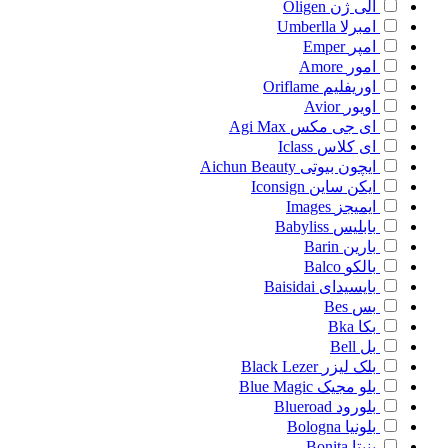
الی ژن
Oligen
امبرلا
Umberlla
امپر
Emper
امور
Amore
اوریفلیم
Oriflame
اویور
Avior
ای جی مکس
Agi Max
ای کلاس
Iclass
ایچون بیوتی
Aichun Beauty
ایکن ساین
Iconsign
ایمیجز
Images
بابلیس
Babyliss
بارین
Barin
بالکو
Balco
بایسیدای
Baisidai
بس
Bes
بکا
Bka
بل
Bell
بلک لیزر
Black Lezer
بلو مجیک
Blue Magic
بلورود
Blueroad
بلونیا
Bologna
بنیتا
Bonita