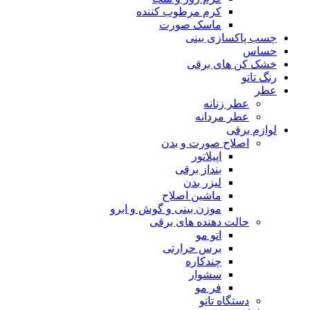
کرم مرطوب کننده
ماسک صورت
چسب پاکسازی بینی
حساس
خشک کن های برقی
رنگ تاتو
عطر
عطر زنانه
عطر مردانه
لوازم برقی
اصلاح صورت و بدن
اپیلاتور
بنداز برقی
لیزر بدن
ماشین اصلاح
موزن بینی و گوش و ابرو
حالت دهنده های برقی
اتو مو
برس حرارتی
چندکاره
سشوار
فر مو
دستگاه تاتو