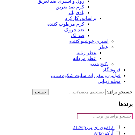
رول و اسپری ضد تعریق
کرم ضد تعریق
بادی باتر
براساس کارکرد
کرم مرطوب کننده
ضد چروک
ضد لک
اسپری خوشبو کننده
عطر
عطر زنانه
عطر مردانه
پکیج هدیه
فروشگاه
قوانین و مقررات سایت شکوه شاپ
مجله زیبایی
جستجو برای:
جستجو
برندها
212وی ای پی
212vip
آرکو
Arko