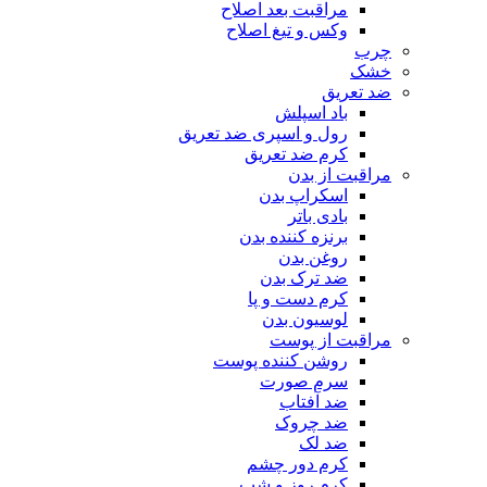
مراقبت بعد اصلاح
وکس و تیغ اصلاح
چرب
خشک
ضد تعریق
باد اسپلش
رول و اسپری ضد تعریق
کرم ضد تعریق
مراقبت از بدن
اسکراپ بدن
بادی باتر
برنزه کننده بدن
روغن بدن
ضد ترک بدن
کرم دست و پا
لوسیون بدن
مراقبت از پوست
روشن کننده پوست
سرم صورت
ضد آفتاب
ضد چروک
ضد لک
کرم دور چشم
کرم روز و شب