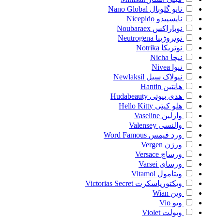
نانو گلوبال
Nano Global
نایسپیدو
Nicepido
نوباراکس
Noubaraex
نوتروژینا
Neutrogena
نوتریکا
Notrika
نیچا
Nicha
نیوا
Nivea
نیولاک سیل
Newlaksil
هانتین
Hantin
هدی بیوتی
Hudabeauty
هلو کیتی
Hello Kitty
وازلین
Vaseline
والنسی
Valensey
ورد فیمس
Word Famous
ورژن
Vergen
ورساچ
Versace
ورسای
Varsei
ویتامول
Vitamol
ویکتوریاسکرت
Victorias Secret
وین
Wian
ویو
Vio
ویولت
Violet