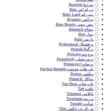
بورژوا
Bourjois
بی ام اس
Bms
بیبی لند
Baby Land
بیزانس
Byzance
بیس بیوتی
Base Beauty
بیوتاچ
Biotouch
بیول
Biol
پاریس
Paris
پرفشنال
Professional
پرگولا
Pergola
پرو ویو
Prowave
پروپرنسلی
Proprincely
پریماورا
Primavera
پلی هات مومنت
Playhot Moment
پیکشن
Piction
پیناکل
Pinnacle
تاپ شاپ
Top Shop
تافت
Taft
تایلامی
Tailaimei
ترزمه
Tresemme
تونایت
Tonight
تی کی تی ایکس
Tktx