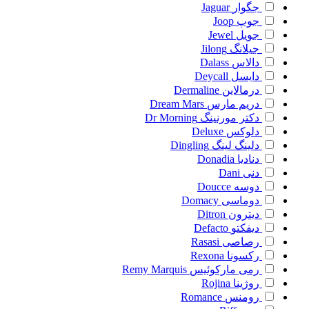
جگوار
Jaguar
جوپ
Joop
جویل
Jewel
جیلانگ
Jilong
دالاس
Dalass
دایسل
Deycall
درمالاین
Dermaline
دریم مارس
Dream Mars
دکتر مورنینگ
Dr Morning
دلوکس
Deluxe
دلینگ لینگ
Dingling
دنادیا
Donadia
دنی
Dani
دوسه
Doucce
دوماسی
Domacy
دیترون
Ditron
دیفکتو
Defacto
رصاصی
Rasasi
رکسونا
Rexona
رمی مارکوئیس
Remy Marquis
روژینا
Rojina
رومنس
Romance