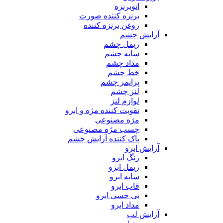
اتوبرنزه
برنزه کننده صورت
روغن برنزه کننده
آرایش چشم
ریمل چشم
سایه چشم
مداد چشم
خط چشم
پرایمر چشم
لنز چشم
لوازم لنز
تقویت کننده مژه و ابرو
مژه مصنوعی
چسب مژه مصنوعی
پاک کننده آرایش چشم
آرایش ابرو
رنگ ابرو
ریمل ابرو
سایه ابرو
قاب ابرو
بی حسی ابرو
مداد ابرو
آرایش لب