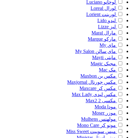
لوچانو
Luciano
لورال
Loreal
لورینت
Lorient
لیدو
Lido
لیز
Lizze
مارال
Maral
مارکو
Marque
مای
My
مای سالن
My Salon
مایتی
Mayti
مجیک
Magic
مک
Mac
مکس بن
Maxbon
مکس جورنال
Maxjornal
مکس کر
Maxcare
مکس لیدی
Max Lady
مکسی 2
Max2
مودا
Moda
موزر
Moser
مولهنس
Mulhens
مونو کر
Mono Care
میس سوییت
Miss Sweet
مینی استار
Ministar