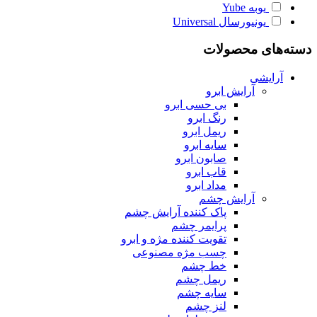
یوبه
Yube
یونیورسال
Universal
دسته‌های محصولات
آرایشی
آرایش ابرو
بی حسی ابرو
رنگ ابرو
ریمل ابرو
سایه ابرو
صابون ابرو
قاب ابرو
مداد ابرو
آرایش چشم
پاک کننده آرایش چشم
پرایمر چشم
تقویت کننده مژه و ابرو
چسب مژه مصنوعی
خط چشم
ریمل چشم
سایه چشم
لنز چشم