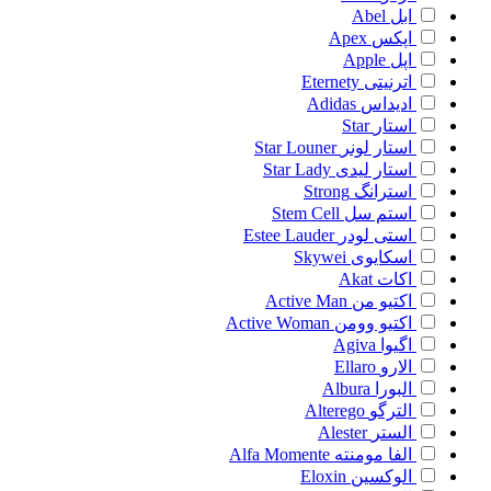
ابل
Abel
اپکس
Apex
اپل
Apple
اترنیتی
Eternety
ادیداس
Adidas
استار
Star
استار لونر
Star Louner
استار لیدی
Star Lady
استرانگ
Strong
استم سل
Stem Cell
استی لودر
Estee Lauder
اسکایوی
Skywei
اکات
Akat
اکتیو من
Active Man
اکتیو وومن
Active Woman
اگیوا
Agiva
الارو
Ellaro
البورا
Albura
الترگو
Alterego
الستر
Alester
الفا مومنته
Alfa Momente
الوکسین
Eloxin