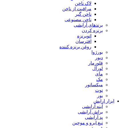
لاک ناخن
مراقبت از ناخن
ناخن گیر
ناخن مصنوعی
برندهای آرایشی
برنزه کردن
اتوبرنزه
افترسان
روغن برنزه کننده
بورژوا
دیور
فلورمار
لورآل
مای
مک
میکساتور
نوت
یور
ابزار ارایش
آینه آرایشی
براش آرایشی
پد آرایشی
تیغ ابرو و موچین