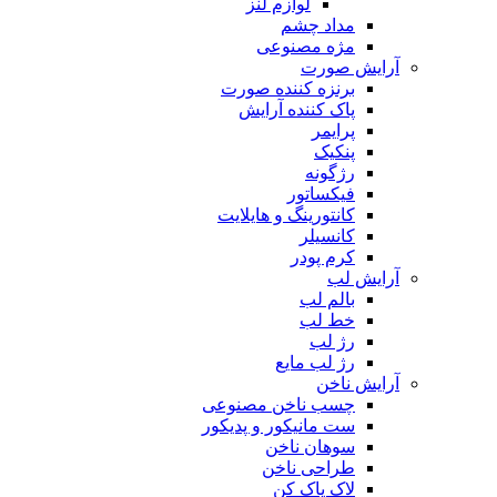
لوازم لنز
مداد چشم
مژه مصنوعی
آرایش صورت
برنزه کننده صورت
پاک کننده آرایش
پرایمر
پنکیک
رژگونه
فیکساتور
کانتورینگ و هایلایت
کانسیلر
کرم پودر
آرایش لب
بالم لب
خط لب
رژ لب
رژ لب مایع
آرایش ناخن
چسب ناخن مصنوعی
ست مانیکور و پدیکور
سوهان ناخن
طراحی ناخن
لاک پاک کن