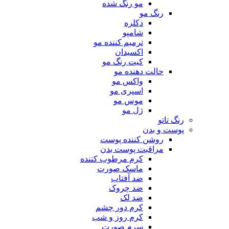
مو رنگ شده
رنگ مو
دکلره
شامپو
ترمیم کننده مو
اکسیدان
کیت رنگ مو
حالت دهنده مو
واکس مو
اسپری مو
موس مو
ژل مو
رنگ تاتو
پوست و بدن
روشن کننده پوست
مراقبت پوست بدن
کرم مرطوب کننده
ماسک صورت
ضد آفتاب
ضد چروک
ضد لک
کرم دور چشم
کرم روز و شب
سرم صورت