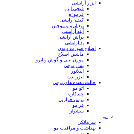
ابزار آرایشی
قیچی ابرو
فرموژه
کیف آرایشی
تیغ ابرو و موچین
آینه آرایشی
براش آرایشی
پد آرایشی
اصلاح صورت و بدن
ماشین اصلاح
موزن بینی و گوش و ابرو
بنداز برقی
اپیلاتور
لیزر بدن
حالت دهنده های برقی
اتو مو
چندکاره
برس حرارتی
فر مو
سشوار
مو
سرمانکن
بهداشت و مراقبت مو
شامپو