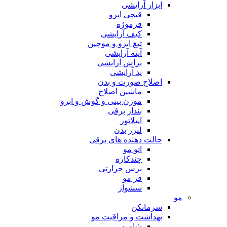
ابزار آرایشی
قیچی ابرو
فرموژه
کیف آرایشی
تیغ ابرو و موچین
آینه آرایشی
براش آرایشی
پد آرایشی
اصلاح صورت و بدن
ماشین اصلاح
موزن بینی و گوش و ابرو
بنداز برقی
اپیلاتور
لیزر بدن
حالت دهنده های برقی
اتو مو
چندکاره
برس حرارتی
فر مو
سشوار
مو
سرمانکن
بهداشت و مراقبت مو
شامپو