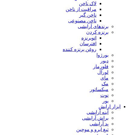
لاک ناخن
مراقبت از ناخن
ناخن گیر
ناخن مصنوعی
برندهای آرایشی
برنزه کردن
اتوبرنزه
افترسان
روغن برنزه کننده
بورژوا
دیور
فلورمار
لورآل
مای
مک
میکساتور
نوت
یور
ابزار ارایش
آینه آرایشی
براش آرایشی
پد آرایشی
تیغ ابرو و موچین