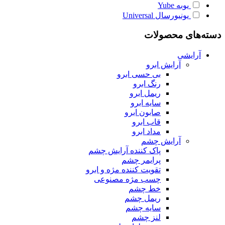
یوبه
Yube
یونیورسال
Universal
دسته‌های محصولات
آرایشی
آرایش ابرو
بی حسی ابرو
رنگ ابرو
ریمل ابرو
سایه ابرو
صابون ابرو
قاب ابرو
مداد ابرو
آرایش چشم
پاک کننده آرایش چشم
پرایمر چشم
تقویت کننده مژه و ابرو
چسب مژه مصنوعی
خط چشم
ریمل چشم
سایه چشم
لنز چشم