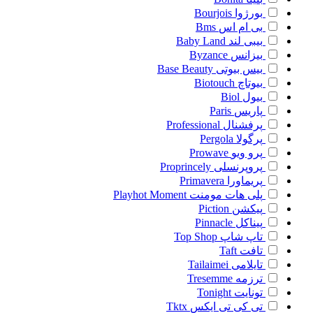
بورژوا
Bourjois
بی ام اس
Bms
بیبی لند
Baby Land
بیزانس
Byzance
بیس بیوتی
Base Beauty
بیوتاچ
Biotouch
بیول
Biol
پاریس
Paris
پرفشنال
Professional
پرگولا
Pergola
پرو ویو
Prowave
پروپرنسلی
Proprincely
پریماورا
Primavera
پلی هات مومنت
Playhot Moment
پیکشن
Piction
پیناکل
Pinnacle
تاپ شاپ
Top Shop
تافت
Taft
تایلامی
Tailaimei
ترزمه
Tresemme
تونایت
Tonight
تی کی تی ایکس
Tktx