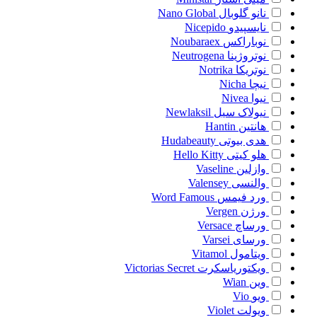
نانو گلوبال
Nano Global
نایسپیدو
Nicepido
نوباراکس
Noubaraex
نوتروژینا
Neutrogena
نوتریکا
Notrika
نیچا
Nicha
نیوا
Nivea
نیولاک سیل
Newlaksil
هانتین
Hantin
هدی بیوتی
Hudabeauty
هلو کیتی
Hello Kitty
وازلین
Vaseline
والنسی
Valensey
ورد فیمس
Word Famous
ورژن
Vergen
ورساچ
Versace
ورسای
Varsei
ویتامول
Vitamol
ویکتوریاسکرت
Victorias Secret
وین
Wian
ویو
Vio
ویولت
Violet