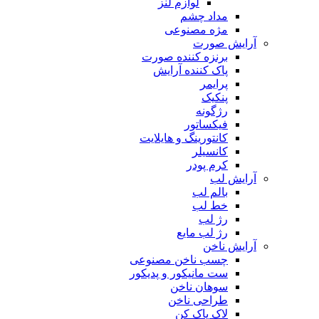
لوازم لنز
مداد چشم
مژه مصنوعی
آرایش صورت
برنزه کننده صورت
پاک کننده آرایش
پرایمر
پنکیک
رژگونه
فیکساتور
کانتورینگ و هایلایت
کانسیلر
کرم پودر
آرایش لب
بالم لب
خط لب
رژ لب
رژ لب مایع
آرایش ناخن
چسب ناخن مصنوعی
ست مانیکور و پدیکور
سوهان ناخن
طراحی ناخن
لاک پاک کن