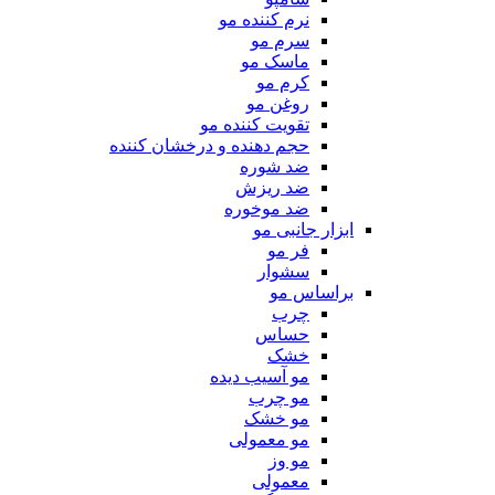
نرم کننده مو
سرم مو
ماسک مو
کرم مو
روغن مو
تقویت کننده مو
حجم دهنده و درخشان کننده
ضد شوره
ضد ریزش
ضد موخوره
ابزار جانبی مو
فر مو
سشوار
براساس مو
چرب
حساس
خشک
مو آسیب دیده
مو چرب
مو خشک
مو معمولی
مو وز
معمولی