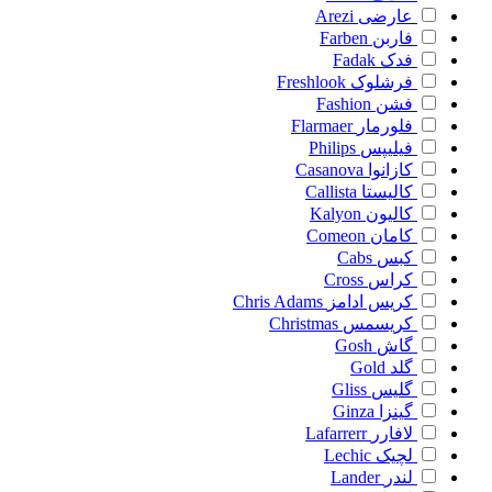
عارضی
Arezi
فاربن
Farben
فدک
Fadak
فرشلوک
Freshlook
فشن
Fashion
فلورمار
Flarmaer
فیلیپس
Philips
کازانوا
Casanova
کالیستا
Callista
کالیون
Kalyon
کامان
Comeon
کبس
Cabs
کراس
Cross
کریس ادامز
Chris Adams
کریسمس
Christmas
گاش
Gosh
گلد
Gold
گلیس
Gliss
گینزا
Ginza
لافارر
Lafarrerr
لچیک
Lechic
لندر
Lander