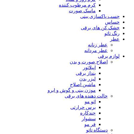
کرم مرطوب کننده
ماسک صورت
چسب پاکسازی بینی
حساس
خشک کن های برقی
رنگ تاتو
عطر
عطر زنانه
عطر مردانه
لوازم برقی
اصلاح صورت و بدن
اپیلاتور
بنداز برقی
لیزر بدن
ماشین اصلاح
موزن بینی و گوش و ابرو
حالت دهنده های برقی
اتو مو
برس حرارتی
چندکاره
سشوار
فر مو
دستگاه تاتو