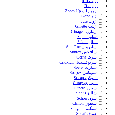
ریف
Riff
ریو
Rio
زووم اپ
Zoom Up
ژنو
Geno
ژوت
Jute
ژیلت
Gillette
ژیناژن
Ginagen
ساپیل
Sapil
سالن
Salon
سان وان
Sun One
سانتکس
Suntex
سریتا
Cerita
سریوکسیدیل
Crioxidil
سکرت
Secret
سوپکس
Soapex
سوکپ
Socap
سیترای
Citray
سینره
Cinere
شالیز
Shalis
شون
Schon
شیفون
Chifon
شیگلم
Sheglam
صدف
Sadaf