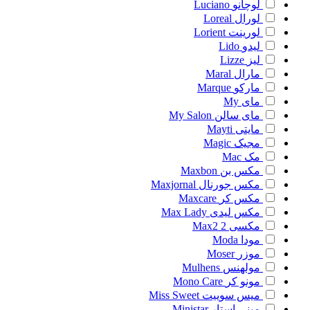
لوچانو
Luciano
لورال
Loreal
لورینت
Lorient
لیدو
Lido
لیز
Lizze
مارال
Maral
مارکو
Marque
مای
My
مای سالن
My Salon
مایتی
Mayti
مجیک
Magic
مک
Mac
مکس بن
Maxbon
مکس جورنال
Maxjornal
مکس کر
Maxcare
مکس لیدی
Max Lady
مکسی 2
Max2
مودا
Moda
موزر
Moser
مولهنس
Mulhens
مونو کر
Mono Care
میس سوییت
Miss Sweet
مینی استار
Ministar