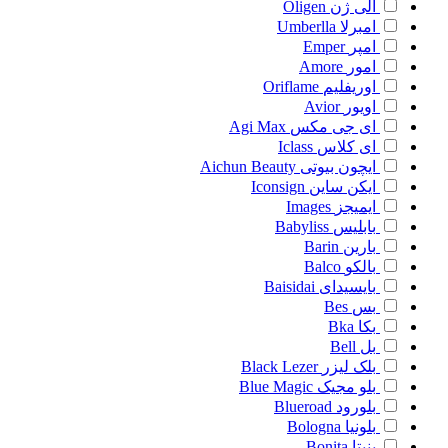
الی ژن
Oligen
امبرلا
Umberlla
امپر
Emper
امور
Amore
اوریفلیم
Oriflame
اویور
Avior
ای جی مکس
Agi Max
ای کلاس
Iclass
ایچون بیوتی
Aichun Beauty
ایکن ساین
Iconsign
ایمیجز
Images
بابلیس
Babyliss
بارین
Barin
بالکو
Balco
بایسیدای
Baisidai
بس
Bes
بکا
Bka
بل
Bell
بلک لیزر
Black Lezer
بلو مجیک
Blue Magic
بلورود
Blueroad
بلونیا
Bologna
بنیتا
Bonita