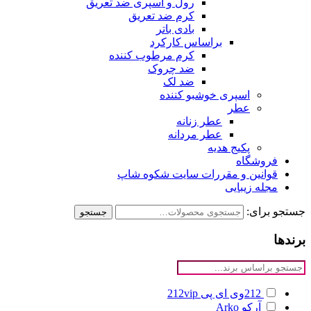
رول و اسپری ضد تعریق
کرم ضد تعریق
بادی باتر
براساس کارکرد
کرم مرطوب کننده
ضد چروک
ضد لک
اسپری خوشبو کننده
عطر
عطر زنانه
عطر مردانه
پکیج هدیه
فروشگاه
قوانین و مقررات سایت شکوه شاپ
مجله زیبایی
جستجو برای:
جستجو
برندها
212وی ای پی
212vip
آرکو
Arko