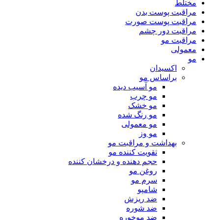
مختلط
مراقبت پوست بدن
مراقبت پوست صورت
مراقبت دور چشم
مراقبت مو
معمولی
مو
اکسیدان
براساس مو
مو آسیب دیده
مو چرب
مو خشک
مو رنگ شده
مو معمولی
مو وز
بهداشت و مراقبت مو
تقویت کننده مو
حجم دهنده و درخشان کننده
روغن مو
سرم مو
شامپو
ضد ریزش
ضد شوره
ضد موخوره