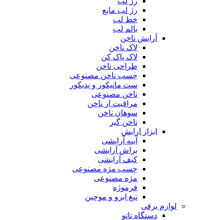
رژ لب
رژ لب مایع
خط لب
بالم لب
آرایش ناخن
لاک ناخن
لاک پاک کن
طراحی ناخن
چسب ناخن مصنوعی
ست مانیکور و پدیکور
ناخن مصنوعی
مراقبت از ناخن
سوهان ناخن
ناخن گیر
ابزار ارایش
آینه آرایشی
براش آرایشی
کیف آرایشی
چسب مژه مصنوعی
مژه مصنوعی
فرموژه
تیغ ابرو و موچین
لوازم برقی
دستگاه تاتو