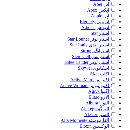
ابل
Abel
اپکس
Apex
اپل
Apple
اترنیتی
Eternety
ادیداس
Adidas
استار
Star
استار لونر
Star Louner
استار لیدی
Star Lady
استرانگ
Strong
استم سل
Stem Cell
استی لودر
Estee Lauder
اسکایوی
Skywei
اکات
Akat
اکتیو من
Active Man
اکتیو وومن
Active Woman
اگیوا
Agiva
الارو
Ellaro
البورا
Albura
الترگو
Alterego
الستر
Alester
الفا مومنته
Alfa Momente
الوکسین
Eloxin