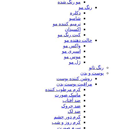
مو رنگ شده
رنگ مو
دکلره
شامپو
ترمیم کننده مو
اکسیدان
کیت رنگ مو
حالت دهنده مو
واکس مو
اسپری مو
موس مو
ژل مو
رنگ تاتو
پوست و بدن
روشن کننده پوست
مراقبت پوست بدن
کرم مرطوب کننده
ماسک صورت
ضد آفتاب
ضد چروک
ضد لک
کرم دور چشم
کرم روز و شب
سرم صورت