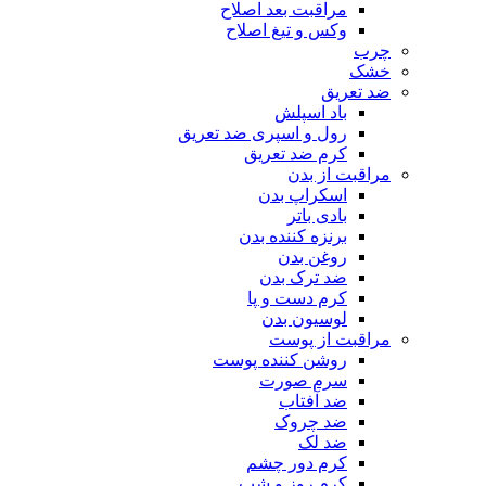
مراقبت بعد اصلاح
وکس و تیغ اصلاح
چرب
خشک
ضد تعریق
باد اسپلش
رول و اسپری ضد تعریق
کرم ضد تعریق
مراقبت از بدن
اسکراپ بدن
بادی باتر
برنزه کننده بدن
روغن بدن
ضد ترک بدن
کرم دست و پا
لوسیون بدن
مراقبت از پوست
روشن کننده پوست
سرم صورت
ضد آفتاب
ضد چروک
ضد لک
کرم دور چشم
کرم روز و شب