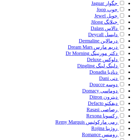
جگوار
Jaguar
جوپ
Joop
جویل
Jewel
جیلانگ
Jilong
دالاس
Dalass
دایسل
Deycall
درمالاین
Dermaline
دریم مارس
Dream Mars
دکتر مورنینگ
Dr Morning
دلوکس
Deluxe
دلینگ لینگ
Dingling
دنادیا
Donadia
دنی
Dani
دوسه
Doucce
دوماسی
Domacy
دیترون
Ditron
دیفکتو
Defacto
رصاصی
Rasasi
رکسونا
Rexona
رمی مارکوئیس
Remy Marquis
روژینا
Rojina
رومنس
Romance