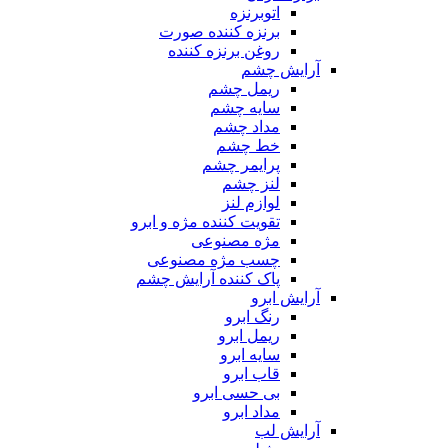
اتوبرنزه
برنزه کننده صورت
روغن برنزه کننده
آرایش چشم
ریمل چشم
سایه چشم
مداد چشم
خط چشم
پرایمر چشم
لنز چشم
لوازم لنز
تقویت کننده مژه و ابرو
مژه مصنوعی
چسب مژه مصنوعی
پاک کننده آرایش چشم
آرایش ابرو
رنگ ابرو
ریمل ابرو
سایه ابرو
قاب ابرو
بی حسی ابرو
مداد ابرو
آرایش لب