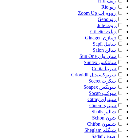
ریف
Riff
ریو
Rio
زووم اپ
Zoom Up
ژنو
Geno
ژوت
Jute
ژیلت
Gillette
ژیناژن
Ginagen
ساپیل
Sapil
سالن
Salon
سان وان
Sun One
سانتکس
Suntex
سریتا
Cerita
سریوکسیدیل
Crioxidil
سکرت
Secret
سوپکس
Soapex
سوکپ
Socap
سیترای
Citray
سینره
Cinere
شالیز
Shalis
شون
Schon
شیفون
Chifon
شیگلم
Sheglam
صدف
Sadaf