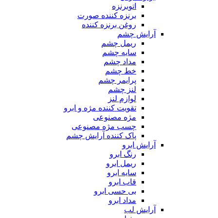
اتوبرنزه
برنزه کننده صورت
روغن برنزه کننده
آرایش چشم
ریمل چشم
سایه چشم
مداد چشم
خط چشم
پرایمر چشم
لنز چشم
لوازم لنز
تقویت کننده مژه و ابرو
مژه مصنوعی
چسب مژه مصنوعی
پاک کننده آرایش چشم
آرایش ابرو
رنگ ابرو
ریمل ابرو
سایه ابرو
قاب ابرو
بی حسی ابرو
مداد ابرو
آرایش لب