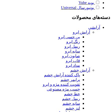
یوبه
Yube
یونیورسال
Universal
دسته‌های محصولات
آرایشی
آرایش ابرو
بی حسی ابرو
رنگ ابرو
ریمل ابرو
سایه ابرو
صابون ابرو
قاب ابرو
مداد ابرو
آرایش چشم
پاک کننده آرایش چشم
پرایمر چشم
تقویت کننده مژه و ابرو
چسب مژه مصنوعی
خط چشم
ریمل چشم
سایه چشم
لنز چشم