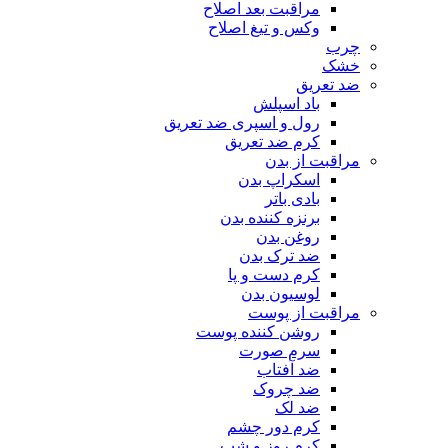
مراقبت بعد اصلاح
وکس و تیغ اصلاح
چرب
خشک
ضد تعریق
باد اسپلش
رول و اسپری ضد تعریق
کرم ضد تعریق
مراقبت از بدن
اسکراپ بدن
بادی باتر
برنزه کننده بدن
روغن بدن
ضد ترک بدن
کرم دست و پا
لوسیون بدن
مراقبت از پوست
روشن کننده پوست
سرم صورت
ضد آفتاب
ضد چروک
ضد لک
کرم دور چشم
کرم روز و شب