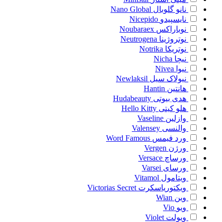
نانو گلوبال
Nano Global
نایسپیدو
Nicepido
نوباراکس
Noubaraex
نوتروژینا
Neutrogena
نوتریکا
Notrika
نیچا
Nicha
نیوا
Nivea
نیولاک سیل
Newlaksil
هانتین
Hantin
هدی بیوتی
Hudabeauty
هلو کیتی
Hello Kitty
وازلین
Vaseline
والنسی
Valensey
ورد فیمس
Word Famous
ورژن
Vergen
ورساچ
Versace
ورسای
Varsei
ویتامول
Vitamol
ویکتوریاسکرت
Victorias Secret
وین
Wian
ویو
Vio
ویولت
Violet