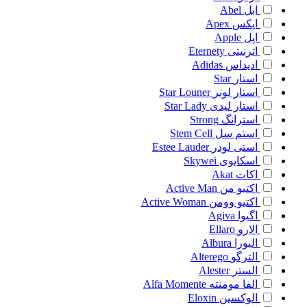
ابل
Abel
اپکس
Apex
اپل
Apple
اترنیتی
Eternety
ادیداس
Adidas
استار
Star
استار لونر
Star Louner
استار لیدی
Star Lady
استرانگ
Strong
استم سل
Stem Cell
استی لودر
Estee Lauder
اسکایوی
Skywei
اکات
Akat
اکتیو من
Active Man
اکتیو وومن
Active Woman
اگیوا
Agiva
الارو
Ellaro
البورا
Albura
الترگو
Alterego
الستر
Alester
الفا مومنته
Alfa Momente
الوکسین
Eloxin