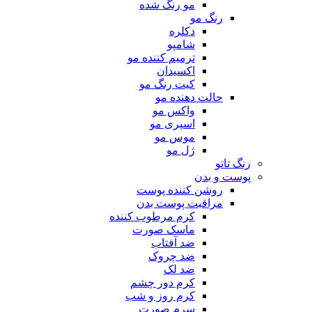
مو رنگ شده
رنگ مو
دکلره
شامپو
ترمیم کننده مو
اکسیدان
کیت رنگ مو
حالت دهنده مو
واکس مو
اسپری مو
موس مو
ژل مو
رنگ تاتو
پوست و بدن
روشن کننده پوست
مراقبت پوست بدن
کرم مرطوب کننده
ماسک صورت
ضد آفتاب
ضد چروک
ضد لک
کرم دور چشم
کرم روز و شب
سرم صورت