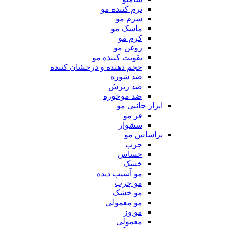
نرم کننده مو
سرم مو
ماسک مو
کرم مو
روغن مو
تقویت کننده مو
حجم دهنده و درخشان کننده
ضد شوره
ضد ریزش
ضد موخوره
ابزار جانبی مو
فر مو
سشوار
براساس مو
چرب
حساس
خشک
مو آسیب دیده
مو چرب
مو خشک
مو معمولی
مو وز
معمولی