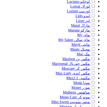
لوچانو
Luciano
لورال
Loreal
لورینت
Lorient
لیدو
Lido
لیز
Lizze
مارال
Maral
مارکو
Marque
مای
My
مای سالن
My Salon
مایتی
Mayti
مجیک
Magic
مک
Mac
مکس بن
Maxbon
مکس جورنال
Maxjornal
مکس کر
Maxcare
مکس لیدی
Max Lady
مکسی 2
Max2
مودا
Moda
موزر
Moser
مولهنس
Mulhens
مونو کر
Mono Care
میس سوییت
Miss Sweet
مینی استار
Ministar