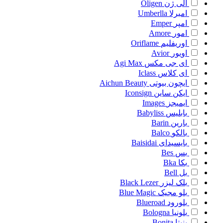
الی ژن
Oligen
امبرلا
Umberlla
امپر
Emper
امور
Amore
اوریفلیم
Oriflame
اویور
Avior
ای جی مکس
Agi Max
ای کلاس
Iclass
ایچون بیوتی
Aichun Beauty
ایکن ساین
Iconsign
ایمیجز
Images
بابلیس
Babyliss
بارین
Barin
بالکو
Balco
بایسیدای
Baisidai
بس
Bes
بکا
Bka
بل
Bell
بلک لیزر
Black Lezer
بلو مجیک
Blue Magic
بلورود
Blueroad
بلونیا
Bologna
بنیتا
Bonita