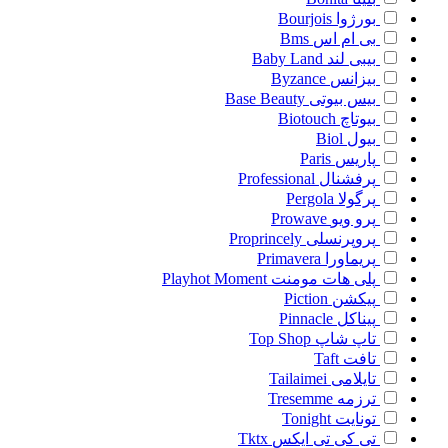
بورژوا
Bourjois
بی ام اس
Bms
بیبی لند
Baby Land
بیزانس
Byzance
بیس بیوتی
Base Beauty
بیوتاچ
Biotouch
بیول
Biol
پاریس
Paris
پرفشنال
Professional
پرگولا
Pergola
پرو ویو
Prowave
پروپرنسلی
Proprincely
پریماورا
Primavera
پلی هات مومنت
Playhot Moment
پیکشن
Piction
پیناکل
Pinnacle
تاپ شاپ
Top Shop
تافت
Taft
تایلامی
Tailaimei
ترزمه
Tresemme
تونایت
Tonight
تی کی تی ایکس
Tktx