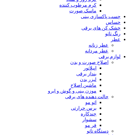
کرم مرطوب کننده
ماسک صورت
چسب پاکسازی بینی
حساس
خشک کن های برقی
رنگ تاتو
عطر
عطر زنانه
عطر مردانه
لوازم برقی
اصلاح صورت و بدن
اپیلاتور
بنداز برقی
لیزر بدن
ماشین اصلاح
موزن بینی و گوش و ابرو
حالت دهنده های برقی
اتو مو
برس حرارتی
چندکاره
سشوار
فر مو
دستگاه تاتو