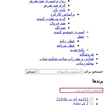
رول و اسپری ضد تعریق
کرم ضد تعریق
بادی باتر
براساس کارکرد
کرم مرطوب کننده
ضد چروک
ضد لک
اسپری خوشبو کننده
عطر
عطر زنانه
عطر مردانه
پکیج هدیه
فروشگاه
قوانین و مقررات سایت شکوه شاپ
مجله زیبایی
جستجو برای:
جستجو
برندها
212وی ای پی
212vip
آرکو
Arko