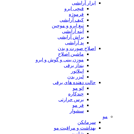
ابزار آرایشی
قیچی ابرو
فرموژه
کیف آرایشی
تیغ ابرو و موچین
آینه آرایشی
براش آرایشی
پد آرایشی
اصلاح صورت و بدن
ماشین اصلاح
موزن بینی و گوش و ابرو
بنداز برقی
اپیلاتور
لیزر بدن
حالت دهنده های برقی
اتو مو
چندکاره
برس حرارتی
فر مو
سشوار
مو
سرمانکن
بهداشت و مراقبت مو
شامپو