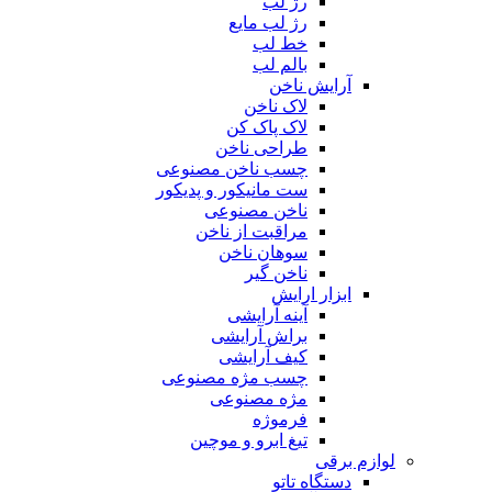
رژ لب
رژ لب مایع
خط لب
بالم لب
آرایش ناخن
لاک ناخن
لاک پاک کن
طراحی ناخن
چسب ناخن مصنوعی
ست مانیکور و پدیکور
ناخن مصنوعی
مراقبت از ناخن
سوهان ناخن
ناخن گیر
ابزار ارایش
آینه آرایشی
براش آرایشی
کیف آرایشی
چسب مژه مصنوعی
مژه مصنوعی
فرموژه
تیغ ابرو و موچین
لوازم برقی
دستگاه تاتو