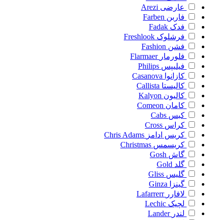
عارضی
Arezi
فاربن
Farben
فدک
Fadak
فرشلوک
Freshlook
فشن
Fashion
فلورمار
Flarmaer
فیلیپس
Philips
کازانوا
Casanova
کالیستا
Callista
کالیون
Kalyon
کامان
Comeon
کبس
Cabs
کراس
Cross
کریس ادامز
Chris Adams
کریسمس
Christmas
گاش
Gosh
گلد
Gold
گلیس
Gliss
گینزا
Ginza
لافارر
Lafarrerr
لچیک
Lechic
لندر
Lander