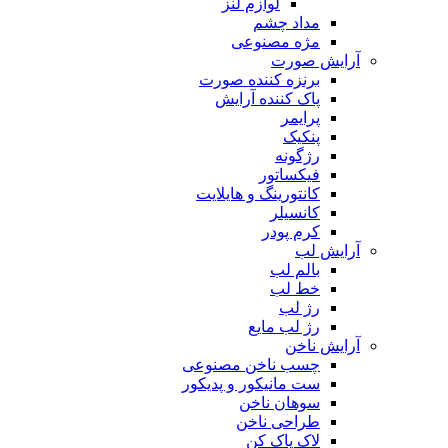
لوازم لنز
مداد چشم
مژه مصنوعی
آرایش صورت
برنزه کننده صورت
پاک کننده آرایش
پرایمر
پنکیک
رژگونه
فیکساتور
کانتورینگ و هایلایت
کانسیلر
کرم پودر
آرایش لب
بالم لب
خط لب
رژ لب
رژ لب مایع
آرایش ناخن
چسب ناخن مصنوعی
ست مانیکور و پدیکور
سوهان ناخن
طراحی ناخن
لاک پاک کن