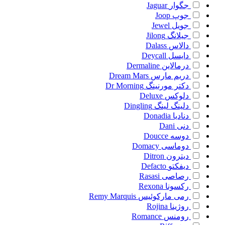
جگوار
Jaguar
جوپ
Joop
جویل
Jewel
جیلانگ
Jilong
دالاس
Dalass
دایسل
Deycall
درمالاین
Dermaline
دریم مارس
Dream Mars
دکتر مورنینگ
Dr Morning
دلوکس
Deluxe
دلینگ لینگ
Dingling
دنادیا
Donadia
دنی
Dani
دوسه
Doucce
دوماسی
Domacy
دیترون
Ditron
دیفکتو
Defacto
رصاصی
Rasasi
رکسونا
Rexona
رمی مارکوئیس
Remy Marquis
روژینا
Rojina
رومنس
Romance