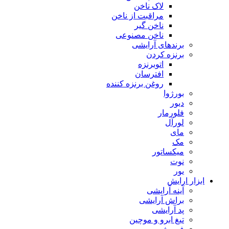
لاک ناخن
مراقبت از ناخن
ناخن گیر
ناخن مصنوعی
برندهای آرایشی
برنزه کردن
اتوبرنزه
افترسان
روغن برنزه کننده
بورژوا
دیور
فلورمار
لورآل
مای
مک
میکساتور
نوت
یور
ابزار ارایش
آینه آرایشی
براش آرایشی
پد آرایشی
تیغ ابرو و موچین