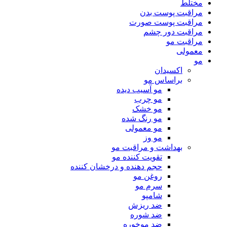
مختلط
مراقبت پوست بدن
مراقبت پوست صورت
مراقبت دور چشم
مراقبت مو
معمولی
مو
اکسیدان
براساس مو
مو آسیب دیده
مو چرب
مو خشک
مو رنگ شده
مو معمولی
مو وز
بهداشت و مراقبت مو
تقویت کننده مو
حجم دهنده و درخشان کننده
روغن مو
سرم مو
شامپو
ضد ریزش
ضد شوره
ضد موخوره