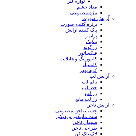
لوازم لنز
مداد چشم
مژه مصنوعی
آرایش صورت
برنزه کننده صورت
پاک کننده آرایش
پرایمر
پنکیک
رژگونه
فیکساتور
کانتورینگ و هایلایت
کانسیلر
کرم پودر
آرایش لب
بالم لب
خط لب
رژ لب
رژ لب مایع
آرایش ناخن
چسب ناخن مصنوعی
ست مانیکور و پدیکور
سوهان ناخن
طراحی ناخن
لاک پاک کن