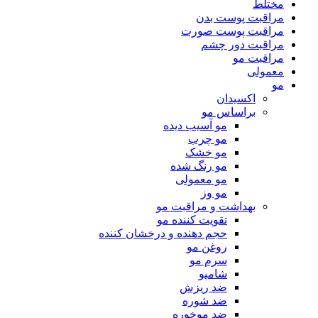
مختلط
مراقبت پوست بدن
مراقبت پوست صورت
مراقبت دور چشم
مراقبت مو
معمولی
مو
اکسیدان
براساس مو
مو آسیب دیده
مو چرب
مو خشک
مو رنگ شده
مو معمولی
مو وز
بهداشت و مراقبت مو
تقویت کننده مو
حجم دهنده و درخشان کننده
روغن مو
سرم مو
شامپو
ضد ریزش
ضد شوره
ضد موخوره