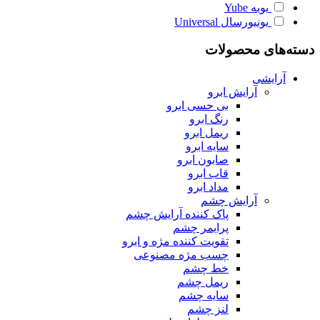
یوبه
Yube
یونیورسال
Universal
دسته‌های محصولات
آرایشی
آرایش ابرو
بی حسی ابرو
رنگ ابرو
ریمل ابرو
سایه ابرو
صابون ابرو
قاب ابرو
مداد ابرو
آرایش چشم
پاک کننده آرایش چشم
پرایمر چشم
تقویت کننده مژه و ابرو
چسب مژه مصنوعی
خط چشم
ریمل چشم
سایه چشم
لنز چشم