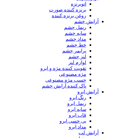
اتوبرنزه
برنزه کننده صورت
روغن برنزه کننده
آرایش چشم
ریمل چشم
سایه چشم
مداد چشم
خط چشم
پرایمر چشم
لنز چشم
لوازم لنز
تقویت کننده مژه و ابرو
مژه مصنوعی
چسب مژه مصنوعی
پاک کننده آرایش چشم
آرایش ابرو
رنگ ابرو
ریمل ابرو
سایه ابرو
قاب ابرو
بی حسی ابرو
مداد ابرو
آرایش لب