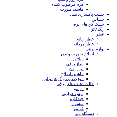
کرم مرطوب کننده
ماسک صورت
چسب پاکسازی بینی
حساس
خشک کن های برقی
رنگ تاتو
عطر
عطر زنانه
عطر مردانه
لوازم برقی
اصلاح صورت و بدن
اپیلاتور
بنداز برقی
لیزر بدن
ماشین اصلاح
موزن بینی و گوش و ابرو
حالت دهنده های برقی
اتو مو
برس حرارتی
چندکاره
سشوار
فر مو
دستگاه تاتو