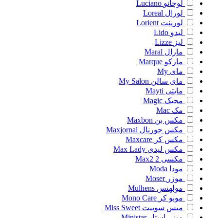
لوچانو
Luciano
لورال
Loreal
لورینت
Lorient
لیدو
Lido
لیز
Lizze
مارال
Maral
مارکو
Marque
مای
My
مای سالن
My Salon
مایتی
Mayti
مجیک
Magic
مک
Mac
مکس بن
Maxbon
مکس جورنال
Maxjornal
مکس کر
Maxcare
مکس لیدی
Max Lady
مکسی 2
Max2
مودا
Moda
موزر
Moser
مولهنس
Mulhens
مونو کر
Mono Care
میس سوییت
Miss Sweet
مینی استار
Ministar