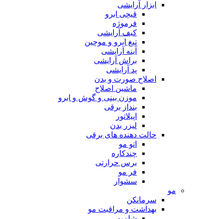
ابزار آرایشی
قیچی ابرو
فرموژه
کیف آرایشی
تیغ ابرو و موچین
آینه آرایشی
براش آرایشی
پد آرایشی
اصلاح صورت و بدن
ماشین اصلاح
موزن بینی و گوش و ابرو
بنداز برقی
اپیلاتور
لیزر بدن
حالت دهنده های برقی
اتو مو
چندکاره
برس حرارتی
فر مو
سشوار
مو
سرمانکن
بهداشت و مراقبت مو
شامپو