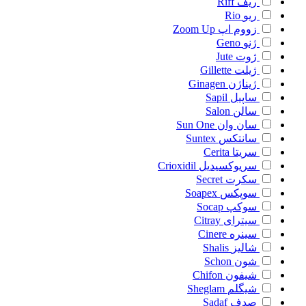
ریف
Riff
ریو
Rio
زووم اپ
Zoom Up
ژنو
Geno
ژوت
Jute
ژیلت
Gillette
ژیناژن
Ginagen
ساپیل
Sapil
سالن
Salon
سان وان
Sun One
سانتکس
Suntex
سریتا
Cerita
سریوکسیدیل
Crioxidil
سکرت
Secret
سوپکس
Soapex
سوکپ
Socap
سیترای
Citray
سینره
Cinere
شالیز
Shalis
شون
Schon
شیفون
Chifon
شیگلم
Sheglam
صدف
Sadaf