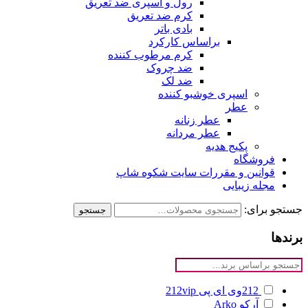
رول و اسپری ضد تعریق
کرم ضد تعریق
بادی باتر
براساس کارکرد
کرم مرطوب کننده
ضد چروک
ضد لک
اسپری خوشبو کننده
عطر
عطر زنانه
عطر مردانه
پکیج هدیه
فروشگاه
قوانین و مقررات سایت شکوه شاپ
مجله زیبایی
جستجو برای:
جستجو
برندها
212وی ای پی
212vip
آرکو
Arko