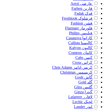
عارضی
Arezi
فاربن
Farben
فدک
Fadak
فرشلوک
Freshlook
فشن
Fashion
فلورمار
Flarmaer
فیلیپس
Philips
کازانوا
Casanova
کالیستا
Callista
کالیون
Kalyon
کامان
Comeon
کبس
Cabs
کراس
Cross
کریس ادامز
Chris Adams
کریسمس
Christmas
گاش
Gosh
گلد
Gold
گلیس
Gliss
گینزا
Ginza
لافارر
Lafarrerr
لچیک
Lechic
لندر
Lander