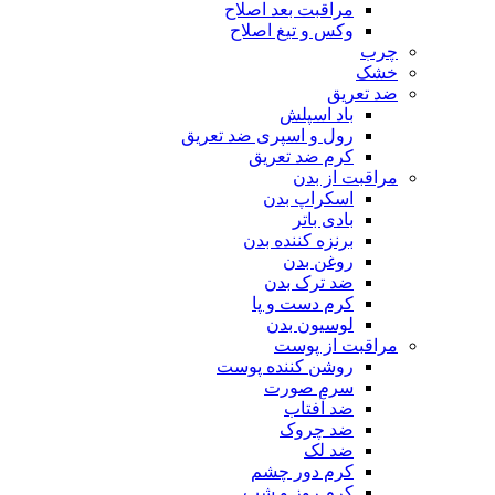
مراقبت بعد اصلاح
وکس و تیغ اصلاح
چرب
خشک
ضد تعریق
باد اسپلش
رول و اسپری ضد تعریق
کرم ضد تعریق
مراقبت از بدن
اسکراپ بدن
بادی باتر
برنزه کننده بدن
روغن بدن
ضد ترک بدن
کرم دست و پا
لوسیون بدن
مراقبت از پوست
روشن کننده پوست
سرم صورت
ضد آفتاب
ضد چروک
ضد لک
کرم دور چشم
کرم روز و شب