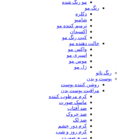
مو رنگ شده
رنگ مو
دکلره
شامپو
ترمیم کننده مو
اکسیدان
کیت رنگ مو
حالت دهنده مو
واکس مو
اسپری مو
موس مو
ژل مو
رنگ تاتو
پوست و بدن
روشن کننده پوست
مراقبت پوست بدن
کرم مرطوب کننده
ماسک صورت
ضد آفتاب
ضد چروک
ضد لک
کرم دور چشم
کرم روز و شب
سرم صورت