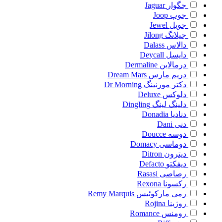
جگوار
Jaguar
جوپ
Joop
جویل
Jewel
جیلانگ
Jilong
دالاس
Dalass
دایسل
Deycall
درمالاین
Dermaline
دریم مارس
Dream Mars
دکتر مورنینگ
Dr Morning
دلوکس
Deluxe
دلینگ لینگ
Dingling
دنادیا
Donadia
دنی
Dani
دوسه
Doucce
دوماسی
Domacy
دیترون
Ditron
دیفکتو
Defacto
رصاصی
Rasasi
رکسونا
Rexona
رمی مارکوئیس
Remy Marquis
روژینا
Rojina
رومنس
Romance