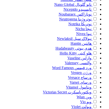
نانو گلوبال
Nano Global
نایسپیدو
Nicepido
نوباراکس
Noubaraex
نوتروژینا
Neutrogena
نوتریکا
Notrika
نیچا
Nicha
نیوا
Nivea
نیولاک سیل
Newlaksil
هانتین
Hantin
هدی بیوتی
Hudabeauty
هلو کیتی
Hello Kitty
وازلین
Vaseline
والنسی
Valensey
ورد فیمس
Word Famous
ورژن
Vergen
ورساچ
Versace
ورسای
Varsei
ویتامول
Vitamol
ویکتوریاسکرت
Victorias Secret
وین
Wian
ویو
Vio
ویولت
Violet