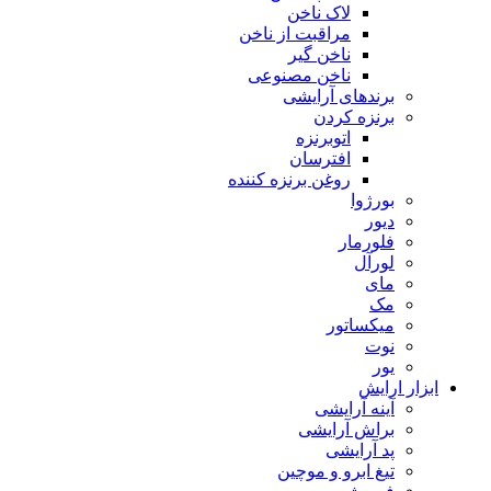
لاک ناخن
مراقبت از ناخن
ناخن گیر
ناخن مصنوعی
برندهای آرایشی
برنزه کردن
اتوبرنزه
افترسان
روغن برنزه کننده
بورژوا
دیور
فلورمار
لورآل
مای
مک
میکساتور
نوت
یور
ابزار ارایش
آینه آرایشی
براش آرایشی
پد آرایشی
تیغ ابرو و موچین