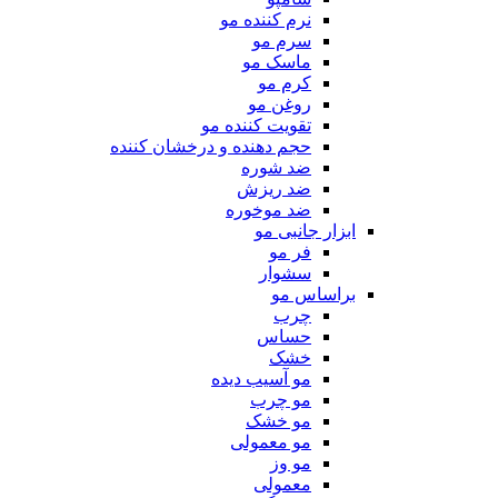
نرم کننده مو
سرم مو
ماسک مو
کرم مو
روغن مو
تقویت کننده مو
حجم دهنده و درخشان کننده
ضد شوره
ضد ریزش
ضد موخوره
ابزار جانبی مو
فر مو
سشوار
براساس مو
چرب
حساس
خشک
مو آسیب دیده
مو چرب
مو خشک
مو معمولی
مو وز
معمولی