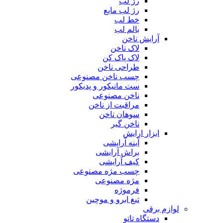
رژ لب
رژ لب مایع
خط لب
بالم لب
آرایش ناخن
لاک ناخن
لاک پاک کن
طراحی ناخن
چسب ناخن مصنوعی
ست مانیکور و پدیکور
ناخن مصنوعی
مراقبت از ناخن
سوهان ناخن
ناخن گیر
ابزار ارایش
آینه آرایشی
براش آرایشی
کیف آرایشی
چسب مژه مصنوعی
مژه مصنوعی
فرموژه
تیغ ابرو و موچین
لوازم برقی
دستگاه تاتو