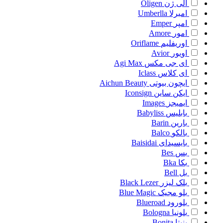
الی ژن
Oligen
امبرلا
Umberlla
امپر
Emper
امور
Amore
اوریفلیم
Oriflame
اویور
Avior
ای جی مکس
Agi Max
ای کلاس
Iclass
ایچون بیوتی
Aichun Beauty
ایکن ساین
Iconsign
ایمیجز
Images
بابلیس
Babyliss
بارین
Barin
بالکو
Balco
بایسیدای
Baisidai
بس
Bes
بکا
Bka
بل
Bell
بلک لیزر
Black Lezer
بلو مجیک
Blue Magic
بلورود
Blueroad
بلونیا
Bologna
بنیتا
Bonita