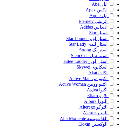
ابل
Abel
اپکس
Apex
اپل
Apple
اترنیتی
Eternety
ادیداس
Adidas
استار
Star
استار لونر
Star Louner
استار لیدی
Star Lady
استرانگ
Strong
استم سل
Stem Cell
استی لودر
Estee Lauder
اسکایوی
Skywei
اکات
Akat
اکتیو من
Active Man
اکتیو وومن
Active Woman
اگیوا
Agiva
الارو
Ellaro
البورا
Albura
الترگو
Alterego
الستر
Alester
الفا مومنته
Alfa Momente
الوکسین
Eloxin