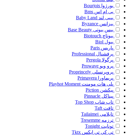
بورژوا
Bourjois
بی ام اس
Bms
بیبی لند
Baby Land
بیزانس
Byzance
بیس بیوتی
Base Beauty
بیوتاچ
Biotouch
بیول
Biol
پاریس
Paris
پرفشنال
Professional
پرگولا
Pergola
پرو ویو
Prowave
پروپرنسلی
Proprincely
پریماورا
Primavera
پلی هات مومنت
Playhot Moment
پیکشن
Piction
پیناکل
Pinnacle
تاپ شاپ
Top Shop
تافت
Taft
تایلامی
Tailaimei
ترزمه
Tresemme
تونایت
Tonight
تی کی تی ایکس
Tktx