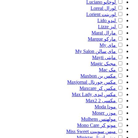
لوچانو
Luciano
لورال
Loreal
لورینت
Lorient
لیدو
Lido
لیز
Lizze
مارال
Maral
مارکو
Marque
مای
My
مای سالن
My Salon
مایتی
Mayti
مجیک
Magic
مک
Mac
مکس بن
Maxbon
مکس جورنال
Maxjornal
مکس کر
Maxcare
مکس لیدی
Max Lady
مکسی 2
Max2
مودا
Moda
موزر
Moser
مولهنس
Mulhens
مونو کر
Mono Care
میس سوییت
Miss Sweet
مینی استار
Ministar