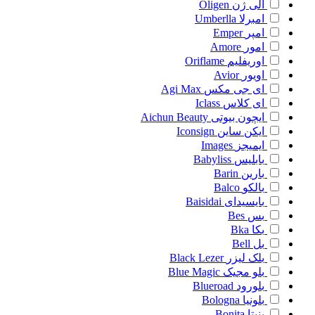
الی ژن
Oligen
امبرلا
Umberlla
امپر
Emper
امور
Amore
اوریفلیم
Oriflame
اویور
Avior
ای جی مکس
Agi Max
ای کلاس
Iclass
ایچون بیوتی
Aichun Beauty
ایکن ساین
Iconsign
ایمیجز
Images
بابلیس
Babyliss
بارین
Barin
بالکو
Balco
بایسیدای
Baisidai
بس
Bes
بکا
Bka
بل
Bell
بلک لیزر
Black Lezer
بلو مجیک
Blue Magic
بلورود
Blueroad
بلونیا
Bologna
بنیتا
Bonita