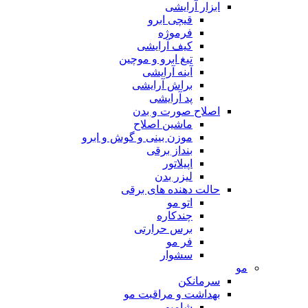
ابزار آرایشی
قیچی ابرو
فرموژه
کیف آرایشی
تیغ ابرو و موچین
آینه آرایشی
براش آرایشی
پد آرایشی
اصلاح صورت و بدن
ماشین اصلاح
موزن بینی و گوش و ابرو
بنداز برقی
اپیلاتور
لیزر بدن
حالت دهنده های برقی
اتو مو
چندکاره
برس حرارتی
فر مو
سشوار
مو
سرمانکن
بهداشت و مراقبت مو
شامپو