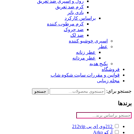
رول و اسپری ضد تعریق
کرم ضد تعریق
بادی باتر
براساس کارکرد
کرم مرطوب کننده
ضد چروک
ضد لک
اسپری خوشبو کننده
عطر
عطر زنانه
عطر مردانه
پکیج هدیه
فروشگاه
قوانین و مقررات سایت شکوه شاپ
مجله زیبایی
جستجو برای:
جستجو
برندها
212وی ای پی
212vip
آرکو
Arko