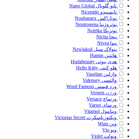
نانو گلوبال
Nano Global
نایسپیدو
Nicepido
نوباراکس
Noubaraex
نوتروژینا
Neutrogena
نوتریکا
Notrika
نیچا
Nicha
نیوا
Nivea
نیولاک سیل
Newlaksil
هانتین
Hantin
هدی بیوتی
Hudabeauty
هلو کیتی
Hello Kitty
وازلین
Vaseline
والنسی
Valensey
ورد فیمس
Word Famous
ورژن
Vergen
ورساچ
Versace
ورسای
Varsei
ویتامول
Vitamol
ویکتوریاسکرت
Victorias Secret
وین
Wian
ویو
Vio
ویولت
Violet