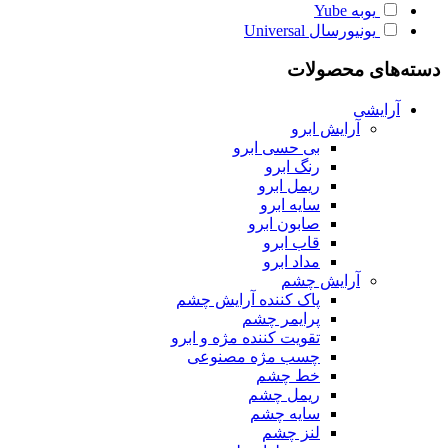
یوبه
Yube
یونیورسال
Universal
دسته‌های محصولات
آرایشی
آرایش ابرو
بی حسی ابرو
رنگ ابرو
ریمل ابرو
سایه ابرو
صابون ابرو
قاب ابرو
مداد ابرو
آرایش چشم
پاک کننده آرایش چشم
پرایمر چشم
تقویت کننده مژه و ابرو
چسب مژه مصنوعی
خط چشم
ریمل چشم
سایه چشم
لنز چشم