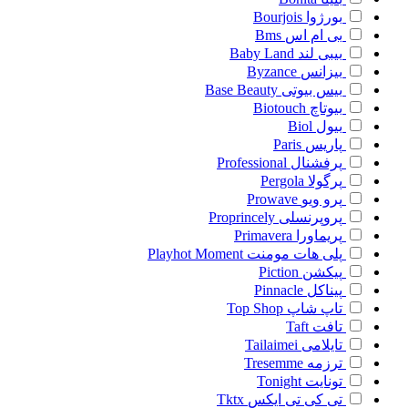
بورژوا
Bourjois
بی ام اس
Bms
بیبی لند
Baby Land
بیزانس
Byzance
بیس بیوتی
Base Beauty
بیوتاچ
Biotouch
بیول
Biol
پاریس
Paris
پرفشنال
Professional
پرگولا
Pergola
پرو ویو
Prowave
پروپرنسلی
Proprincely
پریماورا
Primavera
پلی هات مومنت
Playhot Moment
پیکشن
Piction
پیناکل
Pinnacle
تاپ شاپ
Top Shop
تافت
Taft
تایلامی
Tailaimei
ترزمه
Tresemme
تونایت
Tonight
تی کی تی ایکس
Tktx