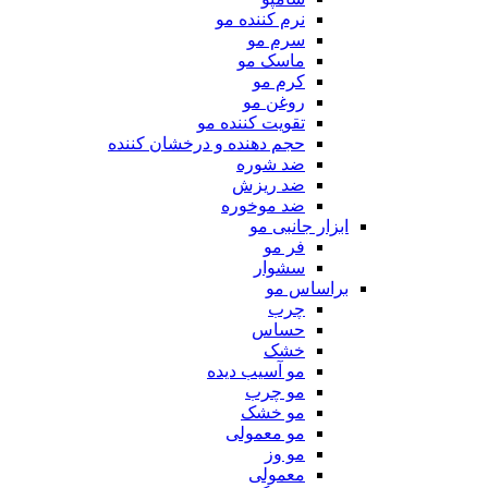
نرم کننده مو
سرم مو
ماسک مو
کرم مو
روغن مو
تقویت کننده مو
حجم دهنده و درخشان کننده
ضد شوره
ضد ریزش
ضد موخوره
ابزار جانبی مو
فر مو
سشوار
براساس مو
چرب
حساس
خشک
مو آسیب دیده
مو چرب
مو خشک
مو معمولی
مو وز
معمولی