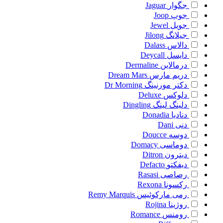
جگوار
Jaguar
جوپ
Joop
جویل
Jewel
جیلانگ
Jilong
دالاس
Dalass
دایسل
Deycall
درمالاین
Dermaline
دریم مارس
Dream Mars
دکتر مورنینگ
Dr Morning
دلوکس
Deluxe
دلینگ لینگ
Dingling
دنادیا
Donadia
دنی
Dani
دوسه
Doucce
دوماسی
Domacy
دیترون
Ditron
دیفکتو
Defacto
رصاصی
Rasasi
رکسونا
Rexona
رمی مارکوئیس
Remy Marquis
روژینا
Rojina
رومنس
Romance