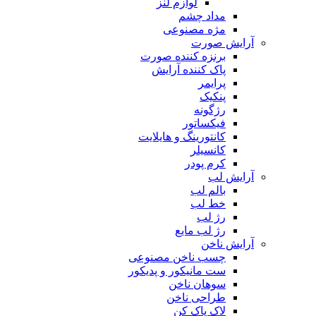
لوازم لنز
مداد چشم
مژه مصنوعی
آرایش صورت
برنزه کننده صورت
پاک کننده آرایش
پرایمر
پنکیک
رژگونه
فیکساتور
کانتورینگ و هایلایت
کانسیلر
کرم پودر
آرایش لب
بالم لب
خط لب
رژ لب
رژ لب مایع
آرایش ناخن
چسب ناخن مصنوعی
ست مانیکور و پدیکور
سوهان ناخن
طراحی ناخن
لاک پاک کن