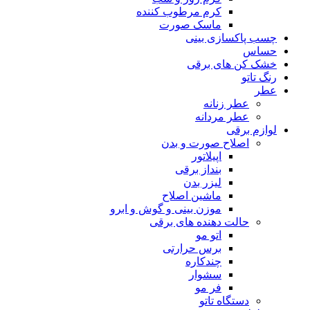
کرم مرطوب کننده
ماسک صورت
چسب پاکسازی بینی
حساس
خشک کن های برقی
رنگ تاتو
عطر
عطر زنانه
عطر مردانه
لوازم برقی
اصلاح صورت و بدن
اپیلاتور
بنداز برقی
لیزر بدن
ماشین اصلاح
موزن بینی و گوش و ابرو
حالت دهنده های برقی
اتو مو
برس حرارتی
چندکاره
سشوار
فر مو
دستگاه تاتو