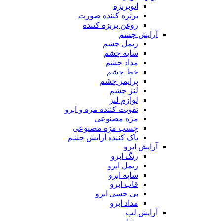
اتوبرنزه
برنزه کننده صورت
روغن برنزه کننده
آرایش چشم
ریمل چشم
سایه چشم
مداد چشم
خط چشم
پرایمر چشم
لنز چشم
لوازم لنز
تقویت کننده مژه و ابرو
مژه مصنوعی
چسب مژه مصنوعی
پاک کننده آرایش چشم
آرایش ابرو
رنگ ابرو
ریمل ابرو
سایه ابرو
قاب ابرو
بی حسی ابرو
مداد ابرو
آرایش لب