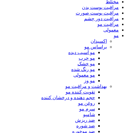
مختلط
مراقبت پوست بدن
مراقبت پوست صورت
مراقبت دور چشم
مراقبت مو
معمولی
مو
اکسیدان
براساس مو
مو آسیب دیده
مو چرب
مو خشک
مو رنگ شده
مو معمولی
مو وز
بهداشت و مراقبت مو
تقویت کننده مو
حجم دهنده و درخشان کننده
روغن مو
سرم مو
شامپو
ضد ریزش
ضد شوره
ضد موخوره