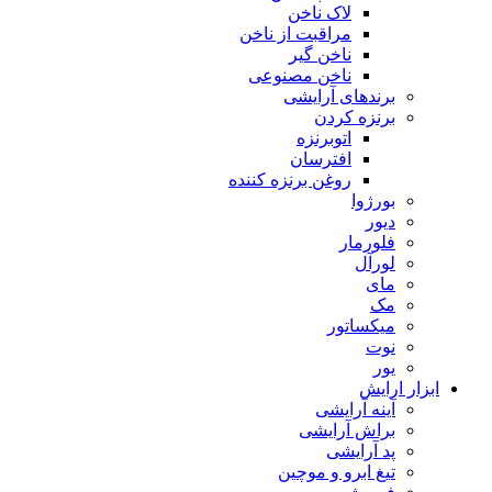
لاک ناخن
مراقبت از ناخن
ناخن گیر
ناخن مصنوعی
برندهای آرایشی
برنزه کردن
اتوبرنزه
افترسان
روغن برنزه کننده
بورژوا
دیور
فلورمار
لورآل
مای
مک
میکساتور
نوت
یور
ابزار ارایش
آینه آرایشی
براش آرایشی
پد آرایشی
تیغ ابرو و موچین