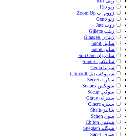
ریف
Riff
ریو
Rio
زووم اپ
Zoom Up
ژنو
Geno
ژوت
Jute
ژیلت
Gillette
ژیناژن
Ginagen
ساپیل
Sapil
سالن
Salon
سان وان
Sun One
سانتکس
Suntex
سریتا
Cerita
سریوکسیدیل
Crioxidil
سکرت
Secret
سوپکس
Soapex
سوکپ
Socap
سیترای
Citray
سینره
Cinere
شالیز
Shalis
شون
Schon
شیفون
Chifon
شیگلم
Sheglam
صدف
Sadaf