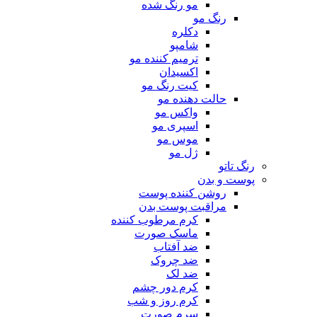
مو رنگ شده
رنگ مو
دکلره
شامپو
ترمیم کننده مو
اکسیدان
کیت رنگ مو
حالت دهنده مو
واکس مو
اسپری مو
موس مو
ژل مو
رنگ تاتو
پوست و بدن
روشن کننده پوست
مراقبت پوست بدن
کرم مرطوب کننده
ماسک صورت
ضد آفتاب
ضد چروک
ضد لک
کرم دور چشم
کرم روز و شب
سرم صورت