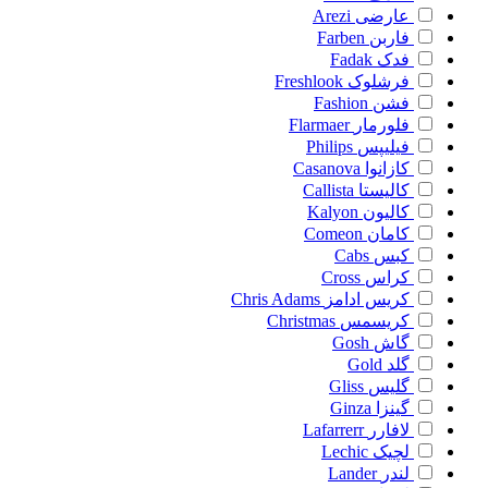
عارضی
Arezi
فاربن
Farben
فدک
Fadak
فرشلوک
Freshlook
فشن
Fashion
فلورمار
Flarmaer
فیلیپس
Philips
کازانوا
Casanova
کالیستا
Callista
کالیون
Kalyon
کامان
Comeon
کبس
Cabs
کراس
Cross
کریس ادامز
Chris Adams
کریسمس
Christmas
گاش
Gosh
گلد
Gold
گلیس
Gliss
گینزا
Ginza
لافارر
Lafarrerr
لچیک
Lechic
لندر
Lander