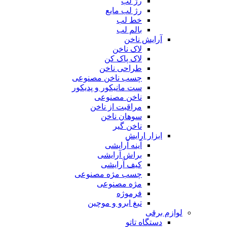
رژ لب
رژ لب مایع
خط لب
بالم لب
آرایش ناخن
لاک ناخن
لاک پاک کن
طراحی ناخن
چسب ناخن مصنوعی
ست مانیکور و پدیکور
ناخن مصنوعی
مراقبت از ناخن
سوهان ناخن
ناخن گیر
ابزار ارایش
آینه آرایشی
براش آرایشی
کیف آرایشی
چسب مژه مصنوعی
مژه مصنوعی
فرموژه
تیغ ابرو و موچین
لوازم برقی
دستگاه تاتو