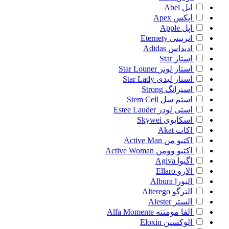
ابل
Abel
اپکس
Apex
اپل
Apple
اترنیتی
Eternety
ادیداس
Adidas
استار
Star
استار لونر
Star Louner
استار لیدی
Star Lady
استرانگ
Strong
استم سل
Stem Cell
استی لودر
Estee Lauder
اسکایوی
Skywei
اکات
Akat
اکتیو من
Active Man
اکتیو وومن
Active Woman
اگیوا
Agiva
الارو
Ellaro
البورا
Albura
الترگو
Alterego
الستر
Alester
الفا مومنته
Alfa Momente
الوکسین
Eloxin