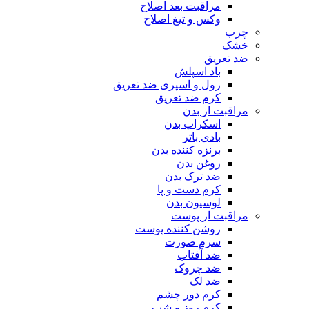
مراقبت بعد اصلاح
وکس و تیغ اصلاح
چرب
خشک
ضد تعریق
باد اسپلش
رول و اسپری ضد تعریق
کرم ضد تعریق
مراقبت از بدن
اسکراپ بدن
بادی باتر
برنزه کننده بدن
روغن بدن
ضد ترک بدن
کرم دست و پا
لوسیون بدن
مراقبت از پوست
روشن کننده پوست
سرم صورت
ضد آفتاب
ضد چروک
ضد لک
کرم دور چشم
کرم روز و شب