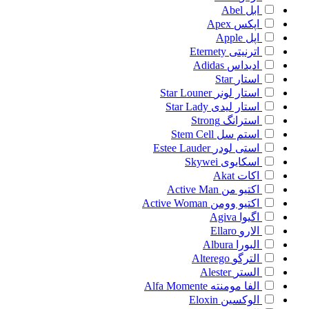
ابل
Abel
اپکس
Apex
اپل
Apple
اترنیتی
Eternety
ادیداس
Adidas
استار
Star
استار لونر
Star Louner
استار لیدی
Star Lady
استرانگ
Strong
استم سل
Stem Cell
استی لودر
Estee Lauder
اسکایوی
Skywei
اکات
Akat
اکتیو من
Active Man
اکتیو وومن
Active Woman
اگیوا
Agiva
الارو
Ellaro
البورا
Albura
الترگو
Alterego
الستر
Alester
الفا مومنته
Alfa Momente
الوکسین
Eloxin