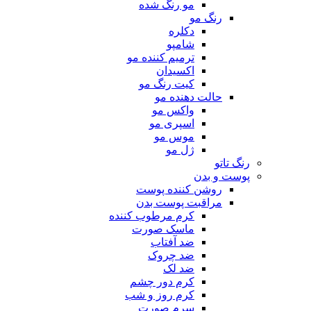
مو رنگ شده
رنگ مو
دکلره
شامپو
ترمیم کننده مو
اکسیدان
کیت رنگ مو
حالت دهنده مو
واکس مو
اسپری مو
موس مو
ژل مو
رنگ تاتو
پوست و بدن
روشن کننده پوست
مراقبت پوست بدن
کرم مرطوب کننده
ماسک صورت
ضد آفتاب
ضد چروک
ضد لک
کرم دور چشم
کرم روز و شب
سرم صورت