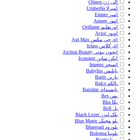
الی ژن
Oligen
امبرلا
Umberlla
امپر
Emper
امور
Amore
اوریفلیم
Oriflame
اویور
Avior
ای جی مکس
Agi Max
ای کلاس
Iclass
ایچون بیوتی
Aichun Beauty
ایکن ساین
Iconsign
ایمیجز
Images
بابلیس
Babyliss
بارین
Barin
بالکو
Balco
بایسیدای
Baisidai
بس
Bes
بکا
Bka
بل
Bell
بلک لیزر
Black Lezer
بلو مجیک
Blue Magic
بلورود
Blueroad
بلونیا
Bologna
بنیتا
Bonita