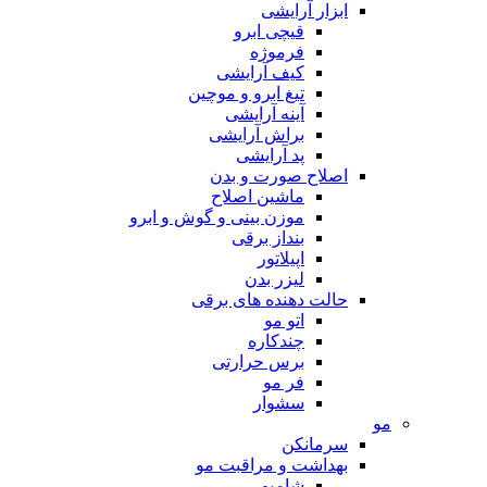
ابزار آرایشی
قیچی ابرو
فرموژه
کیف آرایشی
تیغ ابرو و موچین
آینه آرایشی
براش آرایشی
پد آرایشی
اصلاح صورت و بدن
ماشین اصلاح
موزن بینی و گوش و ابرو
بنداز برقی
اپیلاتور
لیزر بدن
حالت دهنده های برقی
اتو مو
چندکاره
برس حرارتی
فر مو
سشوار
مو
سرمانکن
بهداشت و مراقبت مو
شامپو