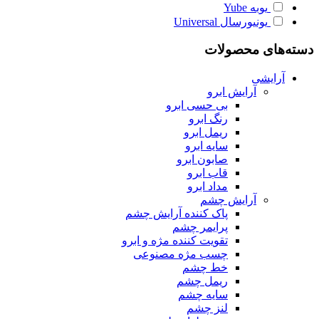
یوبه
Yube
یونیورسال
Universal
دسته‌های محصولات
آرایشی
آرایش ابرو
بی حسی ابرو
رنگ ابرو
ریمل ابرو
سایه ابرو
صابون ابرو
قاب ابرو
مداد ابرو
آرایش چشم
پاک کننده آرایش چشم
پرایمر چشم
تقویت کننده مژه و ابرو
چسب مژه مصنوعی
خط چشم
ریمل چشم
سایه چشم
لنز چشم