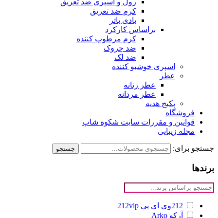
رول و اسپری ضد تعریق
کرم ضد تعریق
بادی باتر
براساس کارکرد
کرم مرطوب کننده
ضد چروک
ضد لک
اسپری خوشبو کننده
عطر
عطر زنانه
عطر مردانه
پکیج هدیه
فروشگاه
قوانین و مقررات سایت شکوه شاپ
مجله زیبایی
جستجو برای:
جستجو
برندها
212وی ای پی
212vip
آرکو
Arko