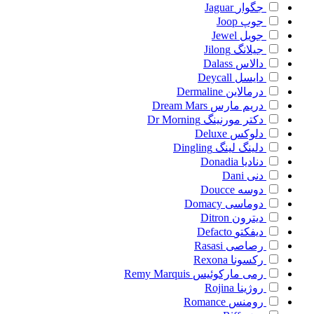
جگوار
Jaguar
جوپ
Joop
جویل
Jewel
جیلانگ
Jilong
دالاس
Dalass
دایسل
Deycall
درمالاین
Dermaline
دریم مارس
Dream Mars
دکتر مورنینگ
Dr Morning
دلوکس
Deluxe
دلینگ لینگ
Dingling
دنادیا
Donadia
دنی
Dani
دوسه
Doucce
دوماسی
Domacy
دیترون
Ditron
دیفکتو
Defacto
رصاصی
Rasasi
رکسونا
Rexona
رمی مارکوئیس
Remy Marquis
روژینا
Rojina
رومنس
Romance