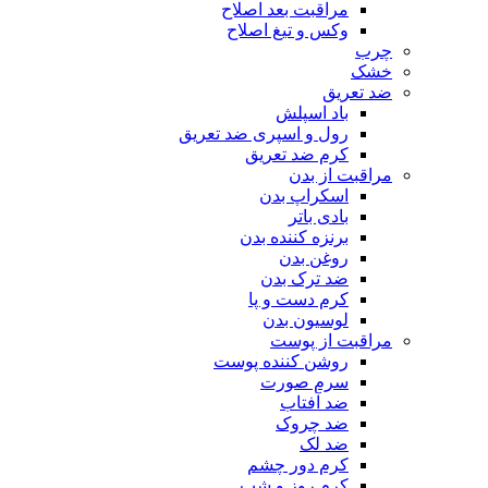
مراقبت بعد اصلاح
وکس و تیغ اصلاح
چرب
خشک
ضد تعریق
باد اسپلش
رول و اسپری ضد تعریق
کرم ضد تعریق
مراقبت از بدن
اسکراپ بدن
بادی باتر
برنزه کننده بدن
روغن بدن
ضد ترک بدن
کرم دست و پا
لوسیون بدن
مراقبت از پوست
روشن کننده پوست
سرم صورت
ضد آفتاب
ضد چروک
ضد لک
کرم دور چشم
کرم روز و شب