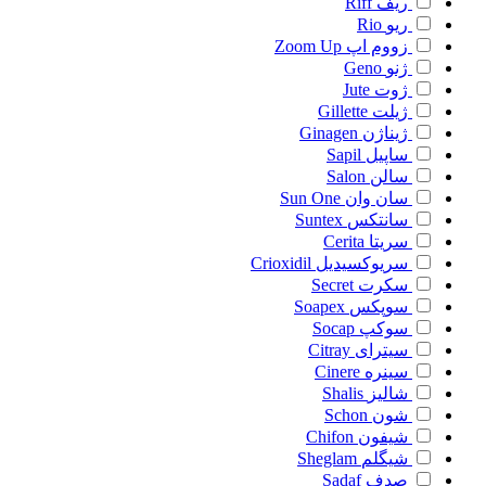
ریف
Riff
ریو
Rio
زووم اپ
Zoom Up
ژنو
Geno
ژوت
Jute
ژیلت
Gillette
ژیناژن
Ginagen
ساپیل
Sapil
سالن
Salon
سان وان
Sun One
سانتکس
Suntex
سریتا
Cerita
سریوکسیدیل
Crioxidil
سکرت
Secret
سوپکس
Soapex
سوکپ
Socap
سیترای
Citray
سینره
Cinere
شالیز
Shalis
شون
Schon
شیفون
Chifon
شیگلم
Sheglam
صدف
Sadaf