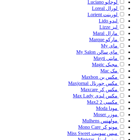
لوچانو
Luciano
لورال
Loreal
لورینت
Lorient
لیدو
Lido
لیز
Lizze
مارال
Maral
مارکو
Marque
مای
My
مای سالن
My Salon
مایتی
Mayti
مجیک
Magic
مک
Mac
مکس بن
Maxbon
مکس جورنال
Maxjornal
مکس کر
Maxcare
مکس لیدی
Max Lady
مکسی 2
Max2
مودا
Moda
موزر
Moser
مولهنس
Mulhens
مونو کر
Mono Care
میس سوییت
Miss Sweet
مینی استار
Ministar