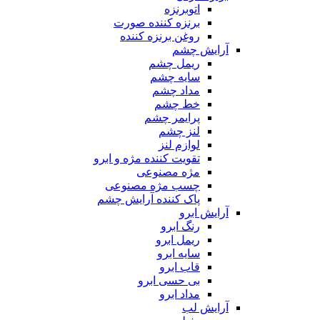
اتوبرنزه
برنزه کننده صورت
روغن برنزه کننده
آرایش چشم
ریمل چشم
سایه چشم
مداد چشم
خط چشم
پرایمر چشم
لنز چشم
لوازم لنز
تقویت کننده مژه و ابرو
مژه مصنوعی
چسب مژه مصنوعی
پاک کننده آرایش چشم
آرایش ابرو
رنگ ابرو
ریمل ابرو
سایه ابرو
قاب ابرو
بی حسی ابرو
مداد ابرو
آرایش لب