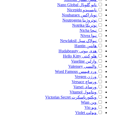
نانو گلوبال
Nano Global
نایسپیدو
Nicepido
نوباراکس
Noubaraex
نوتروژینا
Neutrogena
نوتریکا
Notrika
نیچا
Nicha
نیوا
Nivea
نیولاک سیل
Newlaksil
هانتین
Hantin
هدی بیوتی
Hudabeauty
هلو کیتی
Hello Kitty
وازلین
Vaseline
والنسی
Valensey
ورد فیمس
Word Famous
ورژن
Vergen
ورساچ
Versace
ورسای
Varsei
ویتامول
Vitamol
ویکتوریاسکرت
Victorias Secret
وین
Wian
ویو
Vio
ویولت
Violet