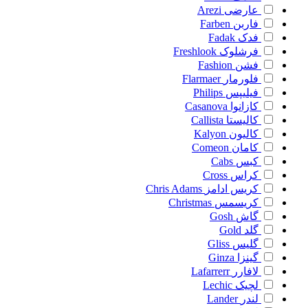
عارضی
Arezi
فاربن
Farben
فدک
Fadak
فرشلوک
Freshlook
فشن
Fashion
فلورمار
Flarmaer
فیلیپس
Philips
کازانوا
Casanova
کالیستا
Callista
کالیون
Kalyon
کامان
Comeon
کبس
Cabs
کراس
Cross
کریس ادامز
Chris Adams
کریسمس
Christmas
گاش
Gosh
گلد
Gold
گلیس
Gliss
گینزا
Ginza
لافارر
Lafarrerr
لچیک
Lechic
لندر
Lander