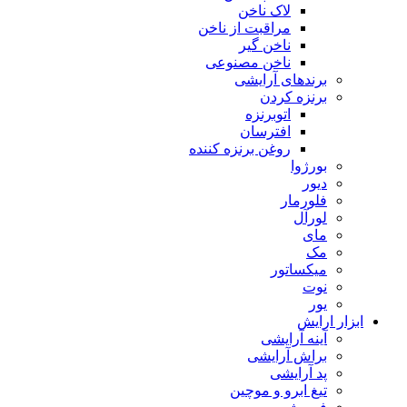
لاک ناخن
مراقبت از ناخن
ناخن گیر
ناخن مصنوعی
برندهای آرایشی
برنزه کردن
اتوبرنزه
افترسان
روغن برنزه کننده
بورژوا
دیور
فلورمار
لورآل
مای
مک
میکساتور
نوت
یور
ابزار ارایش
آینه آرایشی
براش آرایشی
پد آرایشی
تیغ ابرو و موچین