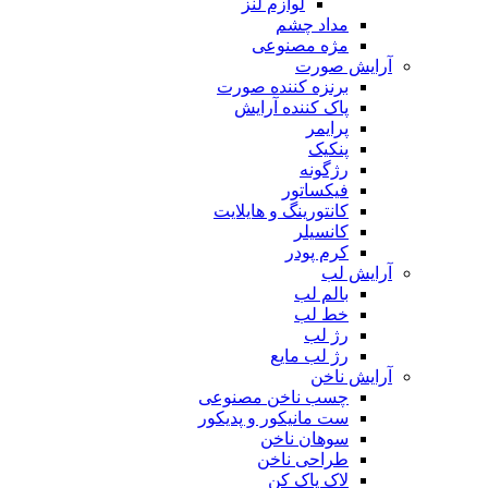
لوازم لنز
مداد چشم
مژه مصنوعی
آرایش صورت
برنزه کننده صورت
پاک کننده آرایش
پرایمر
پنکیک
رژگونه
فیکساتور
کانتورینگ و هایلایت
کانسیلر
کرم پودر
آرایش لب
بالم لب
خط لب
رژ لب
رژ لب مایع
آرایش ناخن
چسب ناخن مصنوعی
ست مانیکور و پدیکور
سوهان ناخن
طراحی ناخن
لاک پاک کن