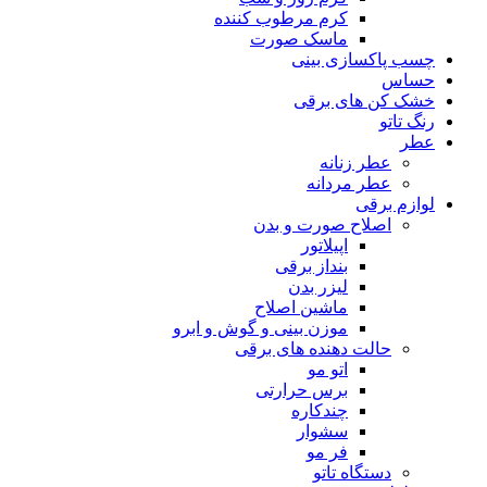
کرم مرطوب کننده
ماسک صورت
چسب پاکسازی بینی
حساس
خشک کن های برقی
رنگ تاتو
عطر
عطر زنانه
عطر مردانه
لوازم برقی
اصلاح صورت و بدن
اپیلاتور
بنداز برقی
لیزر بدن
ماشین اصلاح
موزن بینی و گوش و ابرو
حالت دهنده های برقی
اتو مو
برس حرارتی
چندکاره
سشوار
فر مو
دستگاه تاتو