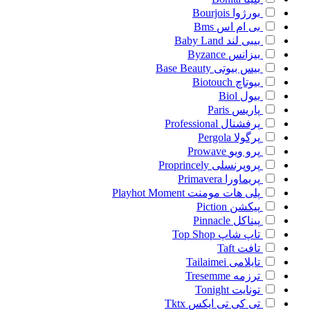
بورژوا
Bourjois
بی ام اس
Bms
بیبی لند
Baby Land
بیزانس
Byzance
بیس بیوتی
Base Beauty
بیوتاچ
Biotouch
بیول
Biol
پاریس
Paris
پرفشنال
Professional
پرگولا
Pergola
پرو ویو
Prowave
پروپرنسلی
Proprincely
پریماورا
Primavera
پلی هات مومنت
Playhot Moment
پیکشن
Piction
پیناکل
Pinnacle
تاپ شاپ
Top Shop
تافت
Taft
تایلامی
Tailaimei
ترزمه
Tresemme
تونایت
Tonight
تی کی تی ایکس
Tktx