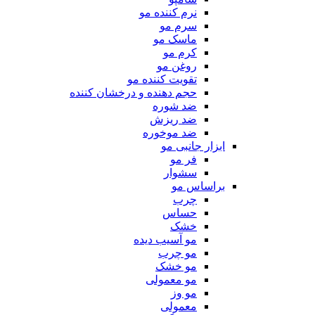
نرم کننده مو
سرم مو
ماسک مو
کرم مو
روغن مو
تقویت کننده مو
حجم دهنده و درخشان کننده
ضد شوره
ضد ریزش
ضد موخوره
ابزار جانبی مو
فر مو
سشوار
براساس مو
چرب
حساس
خشک
مو آسیب دیده
مو چرب
مو خشک
مو معمولی
مو وز
معمولی