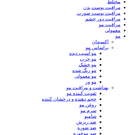
مختلط
مراقبت پوست بدن
مراقبت پوست صورت
مراقبت دور چشم
مراقبت مو
معمولی
مو
اکسیدان
براساس مو
مو آسیب دیده
مو چرب
مو خشک
مو رنگ شده
مو معمولی
مو وز
بهداشت و مراقبت مو
تقویت کننده مو
حجم دهنده و درخشان کننده
روغن مو
سرم مو
شامپو
ضد ریزش
ضد شوره
ضد موخوره