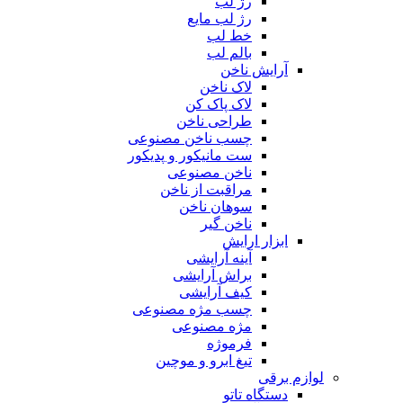
رژ لب
رژ لب مایع
خط لب
بالم لب
آرایش ناخن
لاک ناخن
لاک پاک کن
طراحی ناخن
چسب ناخن مصنوعی
ست مانیکور و پدیکور
ناخن مصنوعی
مراقبت از ناخن
سوهان ناخن
ناخن گیر
ابزار ارایش
آینه آرایشی
براش آرایشی
کیف آرایشی
چسب مژه مصنوعی
مژه مصنوعی
فرموژه
تیغ ابرو و موچین
لوازم برقی
دستگاه تاتو