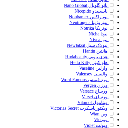
نانو گلوبال
Nano Global
نایسپیدو
Nicepido
نوباراکس
Noubaraex
نوتروژینا
Neutrogena
نوتریکا
Notrika
نیچا
Nicha
نیوا
Nivea
نیولاک سیل
Newlaksil
هانتین
Hantin
هدی بیوتی
Hudabeauty
هلو کیتی
Hello Kitty
وازلین
Vaseline
والنسی
Valensey
ورد فیمس
Word Famous
ورژن
Vergen
ورساچ
Versace
ورسای
Varsei
ویتامول
Vitamol
ویکتوریاسکرت
Victorias Secret
وین
Wian
ویو
Vio
ویولت
Violet