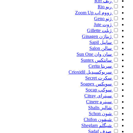
ریف
Riff
ریو
Rio
زووم اپ
Zoom Up
ژنو
Geno
ژوت
Jute
ژیلت
Gillette
ژیناژن
Ginagen
ساپیل
Sapil
سالن
Salon
سان وان
Sun One
سانتکس
Suntex
سریتا
Cerita
سریوکسیدیل
Crioxidil
سکرت
Secret
سوپکس
Soapex
سوکپ
Socap
سیترای
Citray
سینره
Cinere
شالیز
Shalis
شون
Schon
شیفون
Chifon
شیگلم
Sheglam
صدف
Sadaf