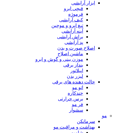
ابزار آرایشی
قیچی ابرو
فرموژه
کیف آرایشی
تیغ ابرو و موچین
آینه آرایشی
براش آرایشی
پد آرایشی
اصلاح صورت و بدن
ماشین اصلاح
موزن بینی و گوش و ابرو
بنداز برقی
اپیلاتور
لیزر بدن
حالت دهنده های برقی
اتو مو
چندکاره
برس حرارتی
فر مو
سشوار
مو
سرمانکن
بهداشت و مراقبت مو
شامپو