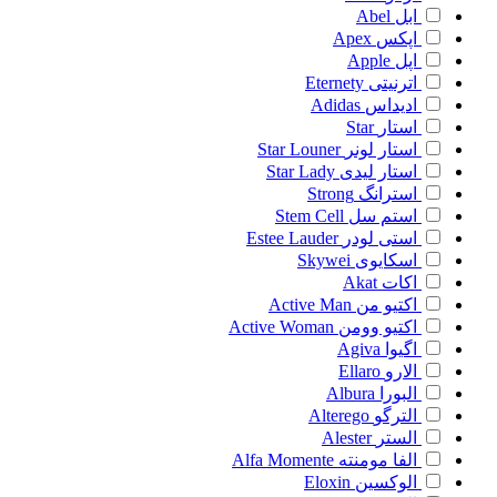
ابل
Abel
اپکس
Apex
اپل
Apple
اترنیتی
Eternety
ادیداس
Adidas
استار
Star
استار لونر
Star Louner
استار لیدی
Star Lady
استرانگ
Strong
استم سل
Stem Cell
استی لودر
Estee Lauder
اسکایوی
Skywei
اکات
Akat
اکتیو من
Active Man
اکتیو وومن
Active Woman
اگیوا
Agiva
الارو
Ellaro
البورا
Albura
الترگو
Alterego
الستر
Alester
الفا مومنته
Alfa Momente
الوکسین
Eloxin