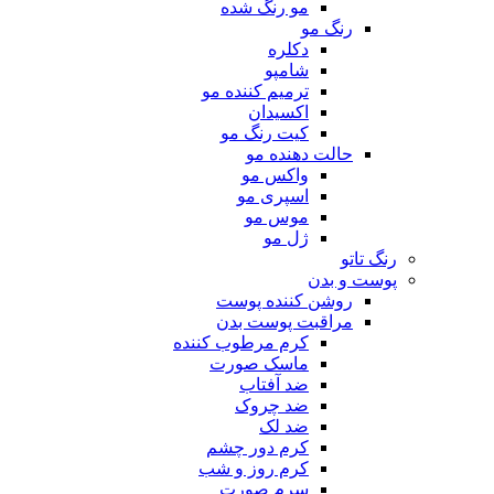
مو رنگ شده
رنگ مو
دکلره
شامپو
ترمیم کننده مو
اکسیدان
کیت رنگ مو
حالت دهنده مو
واکس مو
اسپری مو
موس مو
ژل مو
رنگ تاتو
پوست و بدن
روشن کننده پوست
مراقبت پوست بدن
کرم مرطوب کننده
ماسک صورت
ضد آفتاب
ضد چروک
ضد لک
کرم دور چشم
کرم روز و شب
سرم صورت