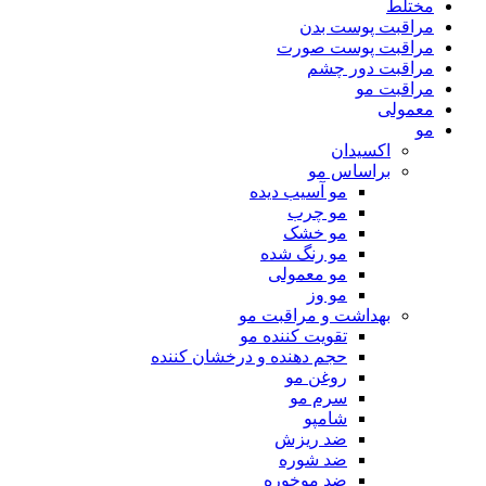
مختلط
مراقبت پوست بدن
مراقبت پوست صورت
مراقبت دور چشم
مراقبت مو
معمولی
مو
اکسیدان
براساس مو
مو آسیب دیده
مو چرب
مو خشک
مو رنگ شده
مو معمولی
مو وز
بهداشت و مراقبت مو
تقویت کننده مو
حجم دهنده و درخشان کننده
روغن مو
سرم مو
شامپو
ضد ریزش
ضد شوره
ضد موخوره