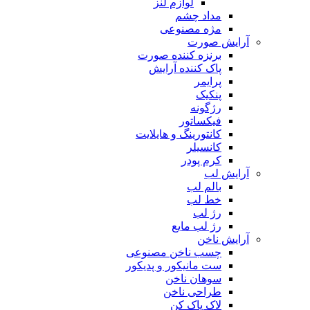
لوازم لنز
مداد چشم
مژه مصنوعی
آرایش صورت
برنزه کننده صورت
پاک کننده آرایش
پرایمر
پنکیک
رژگونه
فیکساتور
کانتورینگ و هایلایت
کانسیلر
کرم پودر
آرایش لب
بالم لب
خط لب
رژ لب
رژ لب مایع
آرایش ناخن
چسب ناخن مصنوعی
ست مانیکور و پدیکور
سوهان ناخن
طراحی ناخن
لاک پاک کن