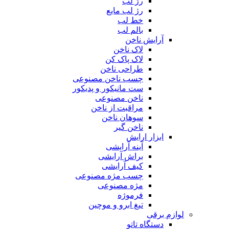
رژ لب
رژ لب مایع
خط لب
بالم لب
آرایش ناخن
لاک ناخن
لاک پاک کن
طراحی ناخن
چسب ناخن مصنوعی
ست مانیکور و پدیکور
ناخن مصنوعی
مراقبت از ناخن
سوهان ناخن
ناخن گیر
ابزار ارایش
آینه آرایشی
براش آرایشی
کیف آرایشی
چسب مژه مصنوعی
مژه مصنوعی
فرموژه
تیغ ابرو و موچین
لوازم برقی
دستگاه تاتو