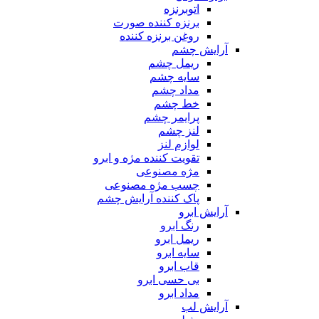
اتوبرنزه
برنزه کننده صورت
روغن برنزه کننده
آرایش چشم
ریمل چشم
سایه چشم
مداد چشم
خط چشم
پرایمر چشم
لنز چشم
لوازم لنز
تقویت کننده مژه و ابرو
مژه مصنوعی
چسب مژه مصنوعی
پاک کننده آرایش چشم
آرایش ابرو
رنگ ابرو
ریمل ابرو
سایه ابرو
قاب ابرو
بی حسی ابرو
مداد ابرو
آرایش لب