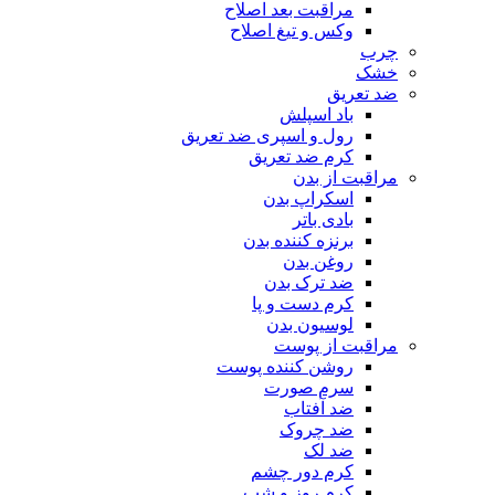
مراقبت بعد اصلاح
وکس و تیغ اصلاح
چرب
خشک
ضد تعریق
باد اسپلش
رول و اسپری ضد تعریق
کرم ضد تعریق
مراقبت از بدن
اسکراپ بدن
بادی باتر
برنزه کننده بدن
روغن بدن
ضد ترک بدن
کرم دست و پا
لوسیون بدن
مراقبت از پوست
روشن کننده پوست
سرم صورت
ضد آفتاب
ضد چروک
ضد لک
کرم دور چشم
کرم روز و شب