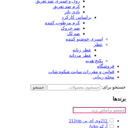
رول و اسپری ضد تعریق
کرم ضد تعریق
بادی باتر
براساس کارکرد
کرم مرطوب کننده
ضد چروک
ضد لک
اسپری خوشبو کننده
عطر
عطر زنانه
عطر مردانه
پکیج هدیه
فروشگاه
قوانین و مقررات سایت شکوه شاپ
مجله زیبایی
جستجو برای:
جستجو
برندها
212وی ای پی
212vip
آرکو
Arko