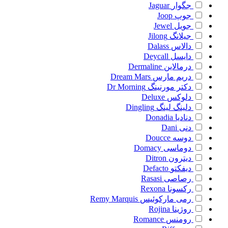
جگوار
Jaguar
جوپ
Joop
جویل
Jewel
جیلانگ
Jilong
دالاس
Dalass
دایسل
Deycall
درمالاین
Dermaline
دریم مارس
Dream Mars
دکتر مورنینگ
Dr Morning
دلوکس
Deluxe
دلینگ لینگ
Dingling
دنادیا
Donadia
دنی
Dani
دوسه
Doucce
دوماسی
Domacy
دیترون
Ditron
دیفکتو
Defacto
رصاصی
Rasasi
رکسونا
Rexona
رمی مارکوئیس
Remy Marquis
روژینا
Rojina
رومنس
Romance