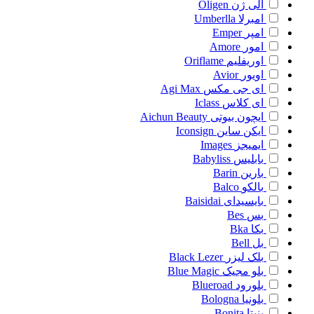
الی ژن
Oligen
امبرلا
Umberlla
امپر
Emper
امور
Amore
اوریفلیم
Oriflame
اویور
Avior
ای جی مکس
Agi Max
ای کلاس
Iclass
ایچون بیوتی
Aichun Beauty
ایکن ساین
Iconsign
ایمیجز
Images
بابلیس
Babyliss
بارین
Barin
بالکو
Balco
بایسیدای
Baisidai
بس
Bes
بکا
Bka
بل
Bell
بلک لیزر
Black Lezer
بلو مجیک
Blue Magic
بلورود
Blueroad
بلونیا
Bologna
بنیتا
Bonita