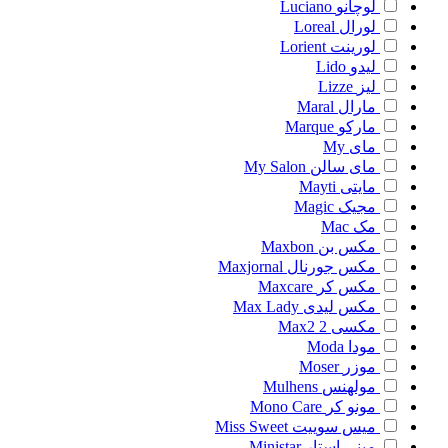
لوچانو
Luciano
لورال
Loreal
لورینت
Lorient
لیدو
Lido
لیز
Lizze
مارال
Maral
مارکو
Marque
مای
My
مای سالن
My Salon
مایتی
Mayti
مجیک
Magic
مک
Mac
مکس بن
Maxbon
مکس جورنال
Maxjornal
مکس کر
Maxcare
مکس لیدی
Max Lady
مکسی 2
Max2
مودا
Moda
موزر
Moser
مولهنس
Mulhens
مونو کر
Mono Care
میس سوییت
Miss Sweet
مینی استار
Ministar