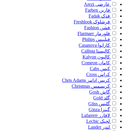
عارضی
Arezi
فاربن
Farben
فدک
Fadak
فرشلوک
Freshlook
فشن
Fashion
فلورمار
Flarmaer
فیلیپس
Philips
کازانوا
Casanova
کالیستا
Callista
کالیون
Kalyon
کامان
Comeon
کبس
Cabs
کراس
Cross
کریس ادامز
Chris Adams
کریسمس
Christmas
گاش
Gosh
گلد
Gold
گلیس
Gliss
گینزا
Ginza
لافارر
Lafarrerr
لچیک
Lechic
لندر
Lander