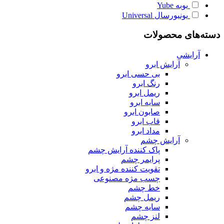
یوبه
Yube
یونیورسال
Universal
دسته‌های محصولات
آرایشی
آرایش ابرو
بی حسی ابرو
رنگ ابرو
ریمل ابرو
سایه ابرو
صابون ابرو
قاب ابرو
مداد ابرو
آرایش چشم
پاک کننده آرایش چشم
پرایمر چشم
تقویت کننده مژه و ابرو
چسب مژه مصنوعی
خط چشم
ریمل چشم
سایه چشم
لنز چشم