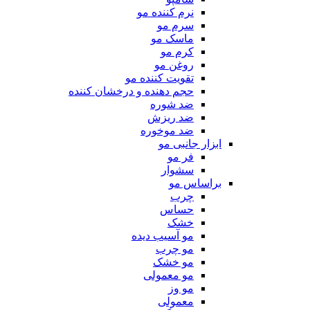
نرم کننده مو
سرم مو
ماسک مو
کرم مو
روغن مو
تقویت کننده مو
حجم دهنده و درخشان کننده
ضد شوره
ضد ریزش
ضد موخوره
ابزار جانبی مو
فر مو
سشوار
براساس مو
چرب
حساس
خشک
مو آسیب دیده
مو چرب
مو خشک
مو معمولی
مو وز
معمولی