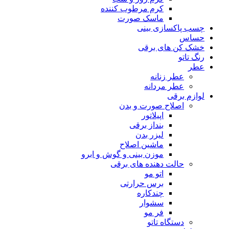
کرم مرطوب کننده
ماسک صورت
چسب پاکسازی بینی
حساس
خشک کن های برقی
رنگ تاتو
عطر
عطر زنانه
عطر مردانه
لوازم برقی
اصلاح صورت و بدن
اپیلاتور
بنداز برقی
لیزر بدن
ماشین اصلاح
موزن بینی و گوش و ابرو
حالت دهنده های برقی
اتو مو
برس حرارتی
چندکاره
سشوار
فر مو
دستگاه تاتو