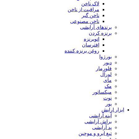
لاک ناخن
مراقبت از ناخن
ناخن گیر
ناخن مصنوعی
برندهای آرایشی
برنزه کردن
اتوبرنزه
افترسان
روغن برنزه کننده
بورژوا
دیور
فلورمار
لورآل
مای
مک
میکساتور
نوت
یور
ابزار ارایش
آینه آرایشی
براش آرایشی
پد آرایشی
تیغ ابرو و موچین