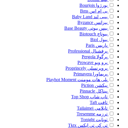
بورژوا
Bourjois
بی ام اس
Bms
بیبی لند
Baby Land
بیزانس
Byzance
بیس بیوتی
Base Beauty
بیوتاچ
Biotouch
بیول
Biol
پاریس
Paris
پرفشنال
Professional
پرگولا
Pergola
پرو ویو
Prowave
پروپرنسلی
Proprincely
پریماورا
Primavera
پلی هات مومنت
Playhot Moment
پیکشن
Piction
پیناکل
Pinnacle
تاپ شاپ
Top Shop
تافت
Taft
تایلامی
Tailaimei
ترزمه
Tresemme
تونایت
Tonight
تی کی تی ایکس
Tktx