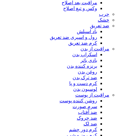
مراقبت بعد اصلاح
وکس و تیغ اصلاح
چرب
خشک
ضد تعریق
باد اسپلش
رول و اسپری ضد تعریق
کرم ضد تعریق
مراقبت از بدن
اسکراپ بدن
بادی باتر
برنزه کننده بدن
روغن بدن
ضد ترک بدن
کرم دست و پا
لوسیون بدن
مراقبت از پوست
روشن کننده پوست
سرم صورت
ضد آفتاب
ضد چروک
ضد لک
کرم دور چشم
کرم روز و شب