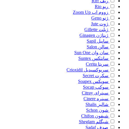
ریف
Riff
ریو
Rio
زووم اپ
Zoom Up
ژنو
Geno
ژوت
Jute
ژیلت
Gillette
ژیناژن
Ginagen
ساپیل
Sapil
سالن
Salon
سان وان
Sun One
سانتکس
Suntex
سریتا
Cerita
سریوکسیدیل
Crioxidil
سکرت
Secret
سوپکس
Soapex
سوکپ
Socap
سیترای
Citray
سینره
Cinere
شالیز
Shalis
شون
Schon
شیفون
Chifon
شیگلم
Sheglam
صدف
Sadaf