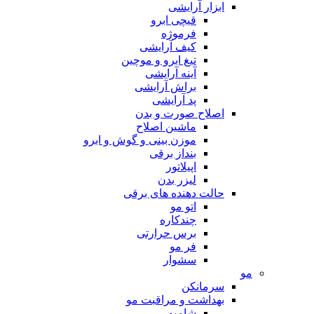
ابزار آرایشی
قیچی ابرو
فرموژه
کیف آرایشی
تیغ ابرو و موچین
آینه آرایشی
براش آرایشی
پد آرایشی
اصلاح صورت و بدن
ماشین اصلاح
موزن بینی و گوش و ابرو
بنداز برقی
اپیلاتور
لیزر بدن
حالت دهنده های برقی
اتو مو
چندکاره
برس حرارتی
فر مو
سشوار
مو
سرمانکن
بهداشت و مراقبت مو
شامپو