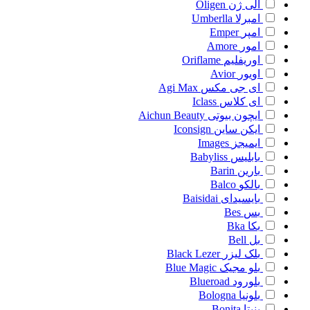
الی ژن
Oligen
امبرلا
Umberlla
امپر
Emper
امور
Amore
اوریفلیم
Oriflame
اویور
Avior
ای جی مکس
Agi Max
ای کلاس
Iclass
ایچون بیوتی
Aichun Beauty
ایکن ساین
Iconsign
ایمیجز
Images
بابلیس
Babyliss
بارین
Barin
بالکو
Balco
بایسیدای
Baisidai
بس
Bes
بکا
Bka
بل
Bell
بلک لیزر
Black Lezer
بلو مجیک
Blue Magic
بلورود
Blueroad
بلونیا
Bologna
بنیتا
Bonita