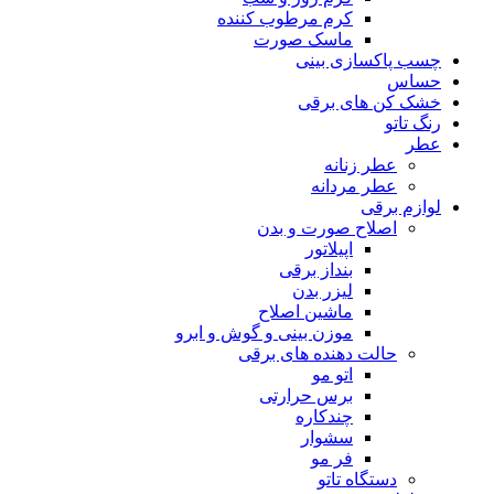
کرم مرطوب کننده
ماسک صورت
چسب پاکسازی بینی
حساس
خشک کن های برقی
رنگ تاتو
عطر
عطر زنانه
عطر مردانه
لوازم برقی
اصلاح صورت و بدن
اپیلاتور
بنداز برقی
لیزر بدن
ماشین اصلاح
موزن بینی و گوش و ابرو
حالت دهنده های برقی
اتو مو
برس حرارتی
چندکاره
سشوار
فر مو
دستگاه تاتو