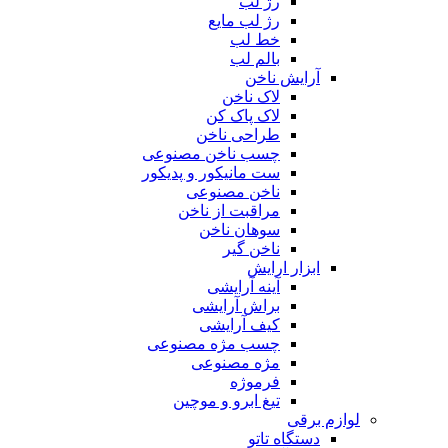
رژ لب
رژ لب مایع
خط لب
بالم لب
آرایش ناخن
لاک ناخن
لاک پاک کن
طراحی ناخن
چسب ناخن مصنوعی
ست مانیکور و پدیکور
ناخن مصنوعی
مراقبت از ناخن
سوهان ناخن
ناخن گیر
ابزار ارایش
آینه آرایشی
براش آرایشی
کیف آرایشی
چسب مژه مصنوعی
مژه مصنوعی
فرموژه
تیغ ابرو و موچین
لوازم برقی
دستگاه تاتو