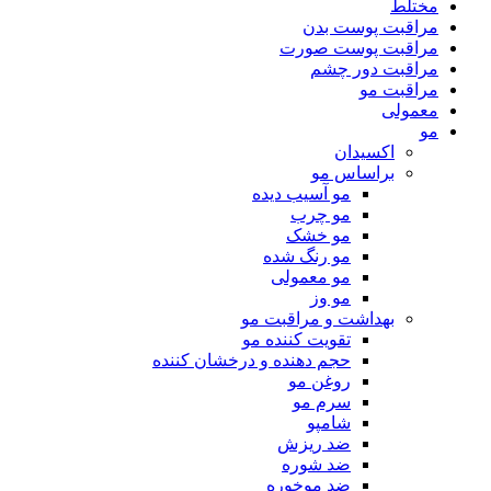
مختلط
مراقبت پوست بدن
مراقبت پوست صورت
مراقبت دور چشم
مراقبت مو
معمولی
مو
اکسیدان
براساس مو
مو آسیب دیده
مو چرب
مو خشک
مو رنگ شده
مو معمولی
مو وز
بهداشت و مراقبت مو
تقویت کننده مو
حجم دهنده و درخشان کننده
روغن مو
سرم مو
شامپو
ضد ریزش
ضد شوره
ضد موخوره