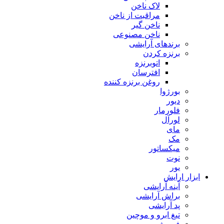
لاک ناخن
مراقبت از ناخن
ناخن گیر
ناخن مصنوعی
برندهای آرایشی
برنزه کردن
اتوبرنزه
افترسان
روغن برنزه کننده
بورژوا
دیور
فلورمار
لورآل
مای
مک
میکساتور
نوت
یور
ابزار ارایش
آینه آرایشی
براش آرایشی
پد آرایشی
تیغ ابرو و موچین