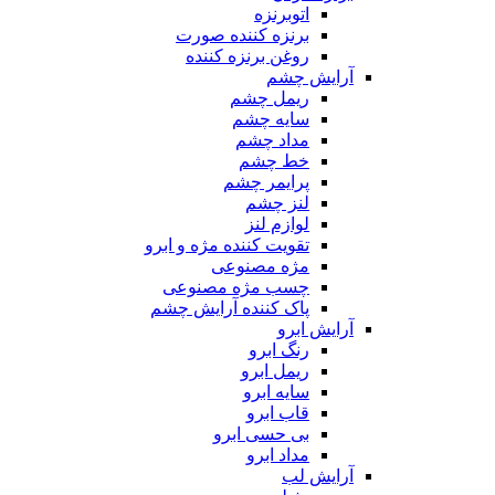
اتوبرنزه
برنزه کننده صورت
روغن برنزه کننده
آرایش چشم
ریمل چشم
سایه چشم
مداد چشم
خط چشم
پرایمر چشم
لنز چشم
لوازم لنز
تقویت کننده مژه و ابرو
مژه مصنوعی
چسب مژه مصنوعی
پاک کننده آرایش چشم
آرایش ابرو
رنگ ابرو
ریمل ابرو
سایه ابرو
قاب ابرو
بی حسی ابرو
مداد ابرو
آرایش لب