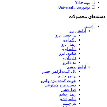
یوبه
Yube
یونیورسال
Universal
دسته‌های محصولات
آرایشی
آرایش ابرو
بی حسی ابرو
رنگ ابرو
ریمل ابرو
سایه ابرو
صابون ابرو
قاب ابرو
مداد ابرو
آرایش چشم
پاک کننده آرایش چشم
پرایمر چشم
تقویت کننده مژه و ابرو
چسب مژه مصنوعی
خط چشم
ریمل چشم
سایه چشم
لنز چشم