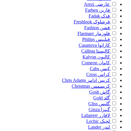
عارضی
Arezi
فاربن
Farben
فدک
Fadak
فرشلوک
Freshlook
فشن
Fashion
فلورمار
Flarmaer
فیلیپس
Philips
کازانوا
Casanova
کالیستا
Callista
کالیون
Kalyon
کامان
Comeon
کبس
Cabs
کراس
Cross
کریس ادامز
Chris Adams
کریسمس
Christmas
گاش
Gosh
گلد
Gold
گلیس
Gliss
گینزا
Ginza
لافارر
Lafarrerr
لچیک
Lechic
لندر
Lander