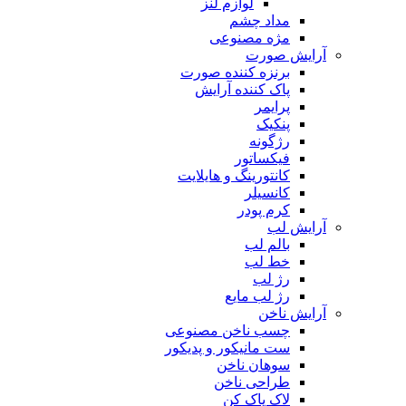
لوازم لنز
مداد چشم
مژه مصنوعی
آرایش صورت
برنزه کننده صورت
پاک کننده آرایش
پرایمر
پنکیک
رژگونه
فیکساتور
کانتورینگ و هایلایت
کانسیلر
کرم پودر
آرایش لب
بالم لب
خط لب
رژ لب
رژ لب مایع
آرایش ناخن
چسب ناخن مصنوعی
ست مانیکور و پدیکور
سوهان ناخن
طراحی ناخن
لاک پاک کن