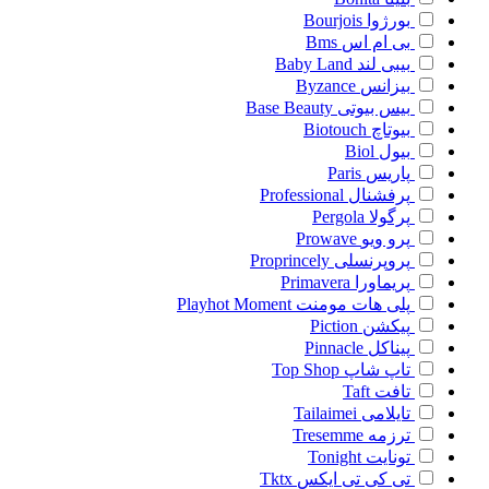
بورژوا
Bourjois
بی ام اس
Bms
بیبی لند
Baby Land
بیزانس
Byzance
بیس بیوتی
Base Beauty
بیوتاچ
Biotouch
بیول
Biol
پاریس
Paris
پرفشنال
Professional
پرگولا
Pergola
پرو ویو
Prowave
پروپرنسلی
Proprincely
پریماورا
Primavera
پلی هات مومنت
Playhot Moment
پیکشن
Piction
پیناکل
Pinnacle
تاپ شاپ
Top Shop
تافت
Taft
تایلامی
Tailaimei
ترزمه
Tresemme
تونایت
Tonight
تی کی تی ایکس
Tktx