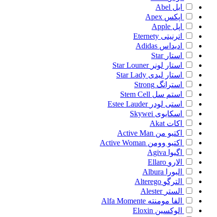
ابل
Abel
اپکس
Apex
اپل
Apple
اترنیتی
Eternety
ادیداس
Adidas
استار
Star
استار لونر
Star Louner
استار لیدی
Star Lady
استرانگ
Strong
استم سل
Stem Cell
استی لودر
Estee Lauder
اسکایوی
Skywei
اکات
Akat
اکتیو من
Active Man
اکتیو وومن
Active Woman
اگیوا
Agiva
الارو
Ellaro
البورا
Albura
الترگو
Alterego
الستر
Alester
الفا مومنته
Alfa Momente
الوکسین
Eloxin