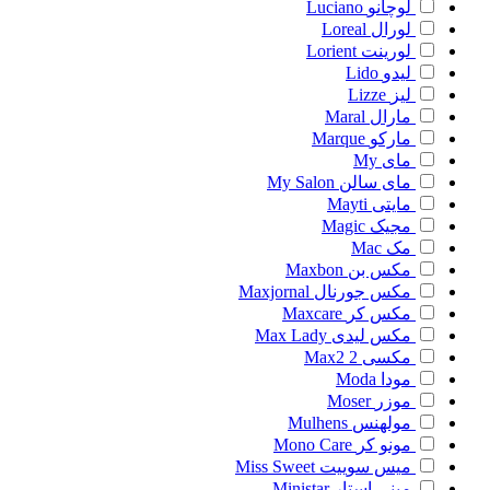
لوچانو
Luciano
لورال
Loreal
لورینت
Lorient
لیدو
Lido
لیز
Lizze
مارال
Maral
مارکو
Marque
مای
My
مای سالن
My Salon
مایتی
Mayti
مجیک
Magic
مک
Mac
مکس بن
Maxbon
مکس جورنال
Maxjornal
مکس کر
Maxcare
مکس لیدی
Max Lady
مکسی 2
Max2
مودا
Moda
موزر
Moser
مولهنس
Mulhens
مونو کر
Mono Care
میس سوییت
Miss Sweet
مینی استار
Ministar