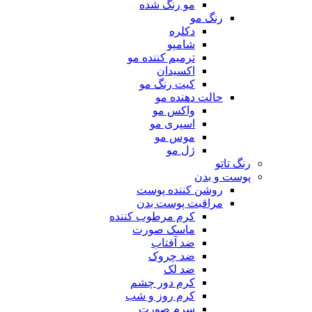
مو رنگ شده
رنگ مو
دکلره
شامپو
ترمیم کننده مو
اکسیدان
کیت رنگ مو
حالت دهنده مو
واکس مو
اسپری مو
موس مو
ژل مو
رنگ تاتو
پوست و بدن
روشن کننده پوست
مراقبت پوست بدن
کرم مرطوب کننده
ماسک صورت
ضد آفتاب
ضد چروک
ضد لک
کرم دور چشم
کرم روز و شب
سرم صورت