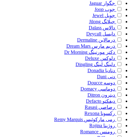
جگوار
Jaguar
جوپ
Joop
جویل
Jewel
جیلانگ
Jilong
دالاس
Dalass
دایسل
Deycall
درمالاین
Dermaline
دریم مارس
Dream Mars
دکتر مورنینگ
Dr Morning
دلوکس
Deluxe
دلینگ لینگ
Dingling
دنادیا
Donadia
دنی
Dani
دوسه
Doucce
دوماسی
Domacy
دیترون
Ditron
دیفکتو
Defacto
رصاصی
Rasasi
رکسونا
Rexona
رمی مارکوئیس
Remy Marquis
روژینا
Rojina
رومنس
Romance