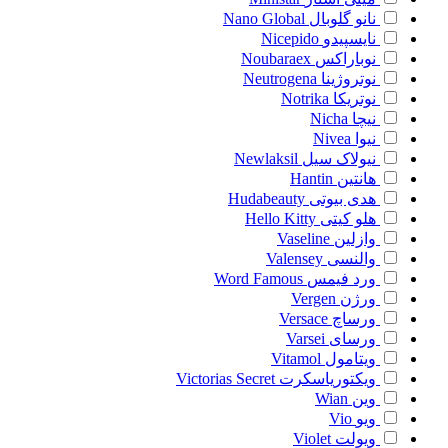
نانو گلوبال
Nano Global
نایسپیدو
Nicepido
نوباراکس
Noubaraex
نوتروژینا
Neutrogena
نوتریکا
Notrika
نیچا
Nicha
نیوا
Nivea
نیولاک سیل
Newlaksil
هانتین
Hantin
هدی بیوتی
Hudabeauty
هلو کیتی
Hello Kitty
وازلین
Vaseline
والنسی
Valensey
ورد فیمس
Word Famous
ورژن
Vergen
ورساچ
Versace
ورسای
Varsei
ویتامول
Vitamol
ویکتوریاسکرت
Victorias Secret
وین
Wian
ویو
Vio
ویولت
Violet