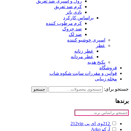
رول و اسپری ضد تعریق
کرم ضد تعریق
بادی باتر
براساس کارکرد
کرم مرطوب کننده
ضد چروک
ضد لک
اسپری خوشبو کننده
عطر
عطر زنانه
عطر مردانه
پکیج هدیه
فروشگاه
قوانین و مقررات سایت شکوه شاپ
مجله زیبایی
جستجو برای:
جستجو
برندها
212وی ای پی
212vip
آرکو
Arko