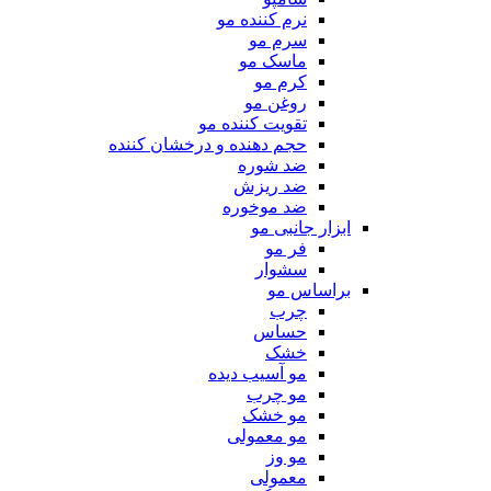
نرم کننده مو
سرم مو
ماسک مو
کرم مو
روغن مو
تقویت کننده مو
حجم دهنده و درخشان کننده
ضد شوره
ضد ریزش
ضد موخوره
ابزار جانبی مو
فر مو
سشوار
براساس مو
چرب
حساس
خشک
مو آسیب دیده
مو چرب
مو خشک
مو معمولی
مو وز
معمولی