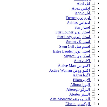
ابل
Abel
اپکس
Apex
اپل
Apple
اترنیتی
Eternety
ادیداس
Adidas
استار
Star
استار لونر
Star Louner
استار لیدی
Star Lady
استرانگ
Strong
استم سل
Stem Cell
استی لودر
Estee Lauder
اسکایوی
Skywei
اکات
Akat
اکتیو من
Active Man
اکتیو وومن
Active Woman
اگیوا
Agiva
الارو
Ellaro
البورا
Albura
الترگو
Alterego
الستر
Alester
الفا مومنته
Alfa Momente
الوکسین
Eloxin