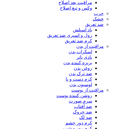
مراقبت بعد اصلاح
وکس و تیغ اصلاح
چرب
خشک
ضد تعریق
باد اسپلش
رول و اسپری ضد تعریق
کرم ضد تعریق
مراقبت از بدن
اسکراپ بدن
بادی باتر
برنزه کننده بدن
روغن بدن
ضد ترک بدن
کرم دست و پا
لوسیون بدن
مراقبت از پوست
روشن کننده پوست
سرم صورت
ضد آفتاب
ضد چروک
ضد لک
کرم دور چشم
کرم روز و شب