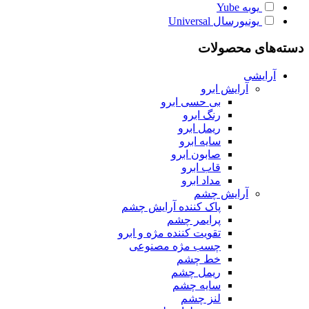
یوبه
Yube
یونیورسال
Universal
دسته‌های محصولات
آرایشی
آرایش ابرو
بی حسی ابرو
رنگ ابرو
ریمل ابرو
سایه ابرو
صابون ابرو
قاب ابرو
مداد ابرو
آرایش چشم
پاک کننده آرایش چشم
پرایمر چشم
تقویت کننده مژه و ابرو
چسب مژه مصنوعی
خط چشم
ریمل چشم
سایه چشم
لنز چشم