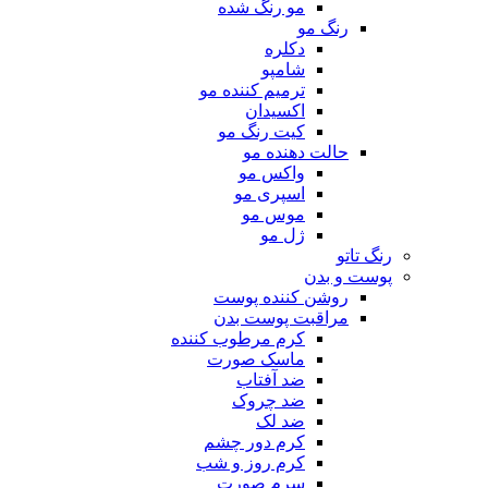
مو رنگ شده
رنگ مو
دکلره
شامپو
ترمیم کننده مو
اکسیدان
کیت رنگ مو
حالت دهنده مو
واکس مو
اسپری مو
موس مو
ژل مو
رنگ تاتو
پوست و بدن
روشن کننده پوست
مراقبت پوست بدن
کرم مرطوب کننده
ماسک صورت
ضد آفتاب
ضد چروک
ضد لک
کرم دور چشم
کرم روز و شب
سرم صورت