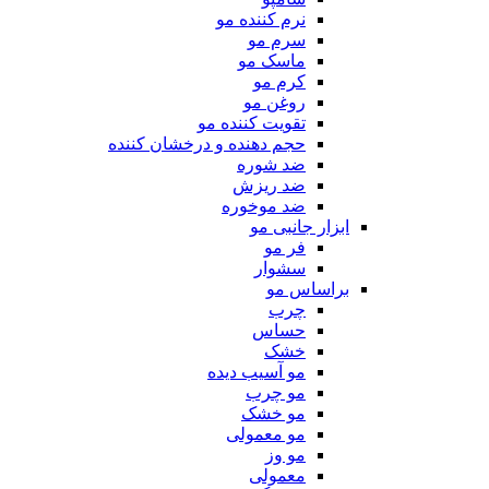
نرم کننده مو
سرم مو
ماسک مو
کرم مو
روغن مو
تقویت کننده مو
حجم دهنده و درخشان کننده
ضد شوره
ضد ریزش
ضد موخوره
ابزار جانبی مو
فر مو
سشوار
براساس مو
چرب
حساس
خشک
مو آسیب دیده
مو چرب
مو خشک
مو معمولی
مو وز
معمولی