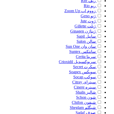
ریف
Riff
ریو
Rio
زووم اپ
Zoom Up
ژنو
Geno
ژوت
Jute
ژیلت
Gillette
ژیناژن
Ginagen
ساپیل
Sapil
سالن
Salon
سان وان
Sun One
سانتکس
Suntex
سریتا
Cerita
سریوکسیدیل
Crioxidil
سکرت
Secret
سوپکس
Soapex
سوکپ
Socap
سیترای
Citray
سینره
Cinere
شالیز
Shalis
شون
Schon
شیفون
Chifon
شیگلم
Sheglam
صدف
Sadaf