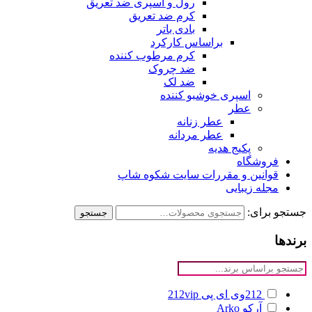
رول و اسپری ضد تعریق
کرم ضد تعریق
بادی باتر
براساس کارکرد
کرم مرطوب کننده
ضد چروک
ضد لک
اسپری خوشبو کننده
عطر
عطر زنانه
عطر مردانه
پکیج هدیه
فروشگاه
قوانین و مقررات سایت شکوه شاپ
مجله زیبایی
جستجو برای:
جستجو
برندها
212وی ای پی
212vip
آرکو
Arko