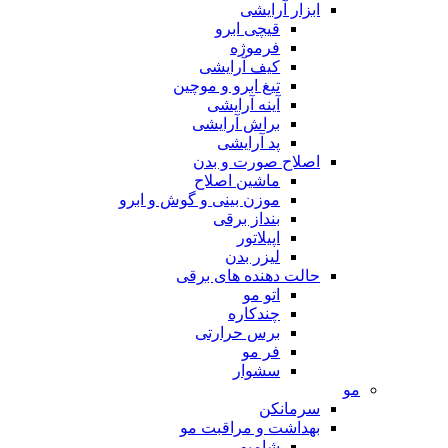
ابزار آرایشی
قیچی ابرو
فرموژه
کیف آرایشی
تیغ ابرو و موچین
آینه آرایشی
براش آرایشی
پد آرایشی
اصلاح صورت و بدن
ماشین اصلاح
موزن بینی و گوش و ابرو
بنداز برقی
اپیلاتور
لیزر بدن
حالت دهنده های برقی
اتو مو
چندکاره
برس حرارتی
فر مو
سشوار
مو
سرمانکن
بهداشت و مراقبت مو
شامپو