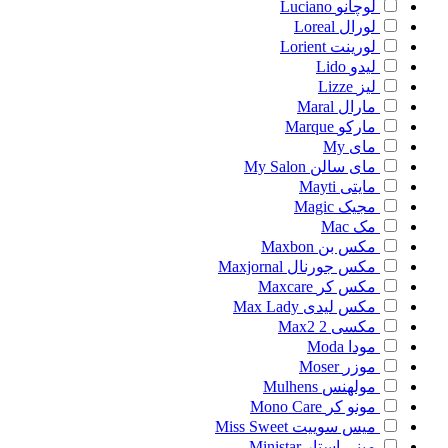
لوچانو
Luciano
لورال
Loreal
لورینت
Lorient
لیدو
Lido
لیز
Lizze
مارال
Maral
مارکو
Marque
مای
My
مای سالن
My Salon
مایتی
Mayti
مجیک
Magic
مک
Mac
مکس بن
Maxbon
مکس جورنال
Maxjornal
مکس کر
Maxcare
مکس لیدی
Max Lady
مکسی 2
Max2
مودا
Moda
موزر
Moser
مولهنس
Mulhens
مونو کر
Mono Care
میس سوییت
Miss Sweet
مینی استار
Ministar