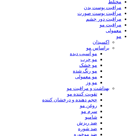
مختلط
مراقبت پوست بدن
مراقبت پوست صورت
مراقبت دور چشم
مراقبت مو
معمولی
مو
اکسیدان
براساس مو
مو آسیب دیده
مو چرب
مو خشک
مو رنگ شده
مو معمولی
مو وز
بهداشت و مراقبت مو
تقویت کننده مو
حجم دهنده و درخشان کننده
روغن مو
سرم مو
شامپو
ضد ریزش
ضد شوره
ضد موخوره