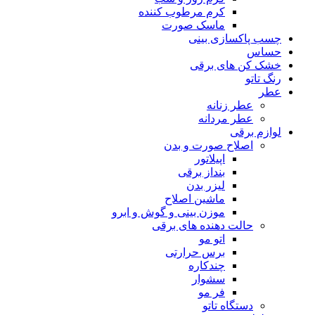
کرم مرطوب کننده
ماسک صورت
چسب پاکسازی بینی
حساس
خشک کن های برقی
رنگ تاتو
عطر
عطر زنانه
عطر مردانه
لوازم برقی
اصلاح صورت و بدن
اپیلاتور
بنداز برقی
لیزر بدن
ماشین اصلاح
موزن بینی و گوش و ابرو
حالت دهنده های برقی
اتو مو
برس حرارتی
چندکاره
سشوار
فر مو
دستگاه تاتو