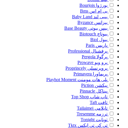
بورژوا
Bourjois
بی ام اس
Bms
بیبی لند
Baby Land
بیزانس
Byzance
بیس بیوتی
Base Beauty
بیوتاچ
Biotouch
بیول
Biol
پاریس
Paris
پرفشنال
Professional
پرگولا
Pergola
پرو ویو
Prowave
پروپرنسلی
Proprincely
پریماورا
Primavera
پلی هات مومنت
Playhot Moment
پیکشن
Piction
پیناکل
Pinnacle
تاپ شاپ
Top Shop
تافت
Taft
تایلامی
Tailaimei
ترزمه
Tresemme
تونایت
Tonight
تی کی تی ایکس
Tktx