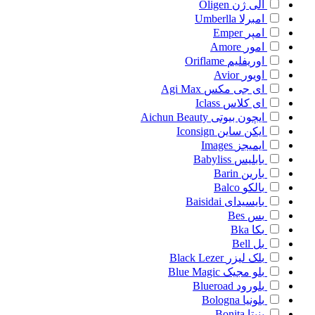
الی ژن
Oligen
امبرلا
Umberlla
امپر
Emper
امور
Amore
اوریفلیم
Oriflame
اویور
Avior
ای جی مکس
Agi Max
ای کلاس
Iclass
ایچون بیوتی
Aichun Beauty
ایکن ساین
Iconsign
ایمیجز
Images
بابلیس
Babyliss
بارین
Barin
بالکو
Balco
بایسیدای
Baisidai
بس
Bes
بکا
Bka
بل
Bell
بلک لیزر
Black Lezer
بلو مجیک
Blue Magic
بلورود
Blueroad
بلونیا
Bologna
بنیتا
Bonita