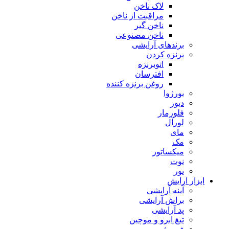
لاک ناخن
مراقبت از ناخن
ناخن گیر
ناخن مصنوعی
برندهای آرایشی
برنزه کردن
اتوبرنزه
افترسان
روغن برنزه کننده
بورژوا
دیور
فلورمار
لورآل
مای
مک
میکساتور
نوت
یور
ابزار ارایش
آینه آرایشی
براش آرایشی
پد آرایشی
تیغ ابرو و موچین