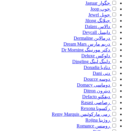
جگوار
Jaguar
جوپ
Joop
جویل
Jewel
جیلانگ
Jilong
دالاس
Dalass
دایسل
Deycall
درمالاین
Dermaline
دریم مارس
Dream Mars
دکتر مورنینگ
Dr Morning
دلوکس
Deluxe
دلینگ لینگ
Dingling
دنادیا
Donadia
دنی
Dani
دوسه
Doucce
دوماسی
Domacy
دیترون
Ditron
دیفکتو
Defacto
رصاصی
Rasasi
رکسونا
Rexona
رمی مارکوئیس
Remy Marquis
روژینا
Rojina
رومنس
Romance