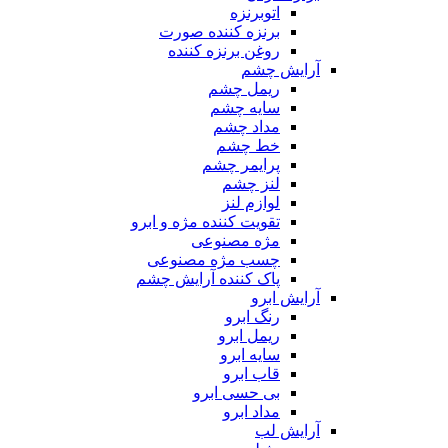
اتوبرنزه
برنزه کننده صورت
روغن برنزه کننده
آرایش چشم
ریمل چشم
سایه چشم
مداد چشم
خط چشم
پرایمر چشم
لنز چشم
لوازم لنز
تقویت کننده مژه و ابرو
مژه مصنوعی
چسب مژه مصنوعی
پاک کننده آرایش چشم
آرایش ابرو
رنگ ابرو
ریمل ابرو
سایه ابرو
قاب ابرو
بی حسی ابرو
مداد ابرو
آرایش لب