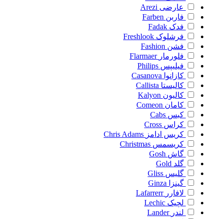
عارضی
Arezi
فاربن
Farben
فدک
Fadak
فرشلوک
Freshlook
فشن
Fashion
فلورمار
Flarmaer
فیلیپس
Philips
کازانوا
Casanova
کالیستا
Callista
کالیون
Kalyon
کامان
Comeon
کبس
Cabs
کراس
Cross
کریس ادامز
Chris Adams
کریسمس
Christmas
گاش
Gosh
گلد
Gold
گلیس
Gliss
گینزا
Ginza
لافارر
Lafarrerr
لچیک
Lechic
لندر
Lander