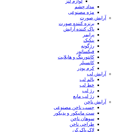
لوازم لنز
مداد چشم
مژه مصنوعی
آرایش صورت
برنزه کننده صورت
پاک کننده آرایش
پرایمر
پنکیک
رژگونه
فیکساتور
کانتورینگ و هایلایت
کانسیلر
کرم پودر
آرایش لب
بالم لب
خط لب
رژ لب
رژ لب مایع
آرایش ناخن
چسب ناخن مصنوعی
ست مانیکور و پدیکور
سوهان ناخن
طراحی ناخن
لاک پاک کن