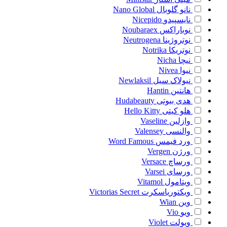
نانو گلوبال
Nano Global
نایسپیدو
Nicepido
نوباراکس
Noubaraex
نوتروژینا
Neutrogena
نوتریکا
Notrika
نیچا
Nicha
نیوا
Nivea
نیولاک سیل
Newlaksil
هانتین
Hantin
هدی بیوتی
Hudabeauty
هلو کیتی
Hello Kitty
وازلین
Vaseline
والنسی
Valensey
ورد فیمس
Word Famous
ورژن
Vergen
ورساچ
Versace
ورسای
Varsei
ویتامول
Vitamol
ویکتوریاسکرت
Victorias Secret
وین
Wian
ویو
Vio
ویولت
Violet