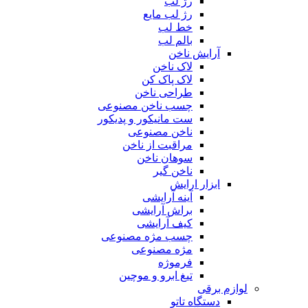
رژ لب
رژ لب مایع
خط لب
بالم لب
آرایش ناخن
لاک ناخن
لاک پاک کن
طراحی ناخن
چسب ناخن مصنوعی
ست مانیکور و پدیکور
ناخن مصنوعی
مراقبت از ناخن
سوهان ناخن
ناخن گیر
ابزار ارایش
آینه آرایشی
براش آرایشی
کیف آرایشی
چسب مژه مصنوعی
مژه مصنوعی
فرموژه
تیغ ابرو و موچین
لوازم برقی
دستگاه تاتو