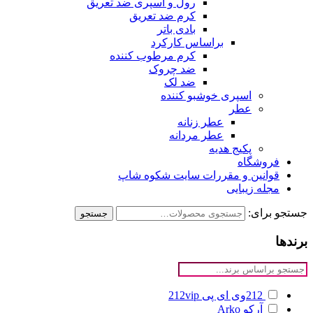
رول و اسپری ضد تعریق
کرم ضد تعریق
بادی باتر
براساس کارکرد
کرم مرطوب کننده
ضد چروک
ضد لک
اسپری خوشبو کننده
عطر
عطر زنانه
عطر مردانه
پکیج هدیه
فروشگاه
قوانین و مقررات سایت شکوه شاپ
مجله زیبایی
جستجو برای:
جستجو
برندها
212وی ای پی
212vip
آرکو
Arko