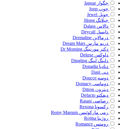
جگوار
Jaguar
جوپ
Joop
جویل
Jewel
جیلانگ
Jilong
دالاس
Dalass
دایسل
Deycall
درمالاین
Dermaline
دریم مارس
Dream Mars
دکتر مورنینگ
Dr Morning
دلوکس
Deluxe
دلینگ لینگ
Dingling
دنادیا
Donadia
دنی
Dani
دوسه
Doucce
دوماسی
Domacy
دیترون
Ditron
دیفکتو
Defacto
رصاصی
Rasasi
رکسونا
Rexona
رمی مارکوئیس
Remy Marquis
روژینا
Rojina
رومنس
Romance