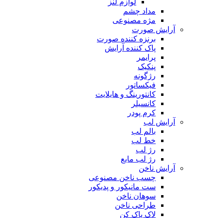
لوازم لنز
مداد چشم
مژه مصنوعی
آرایش صورت
برنزه کننده صورت
پاک کننده آرایش
پرایمر
پنکیک
رژگونه
فیکساتور
کانتورینگ و هایلایت
کانسیلر
کرم پودر
آرایش لب
بالم لب
خط لب
رژ لب
رژ لب مایع
آرایش ناخن
چسب ناخن مصنوعی
ست مانیکور و پدیکور
سوهان ناخن
طراحی ناخن
لاک پاک کن