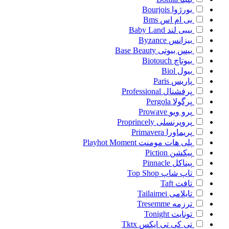
بورژوا
Bourjois
بی ام اس
Bms
بیبی لند
Baby Land
بیزانس
Byzance
بیس بیوتی
Base Beauty
بیوتاچ
Biotouch
بیول
Biol
پاریس
Paris
پرفشنال
Professional
پرگولا
Pergola
پرو ویو
Prowave
پروپرنسلی
Proprincely
پریماورا
Primavera
پلی هات مومنت
Playhot Moment
پیکشن
Piction
پیناکل
Pinnacle
تاپ شاپ
Top Shop
تافت
Taft
تایلامی
Tailaimei
ترزمه
Tresemme
تونایت
Tonight
تی کی تی ایکس
Tktx