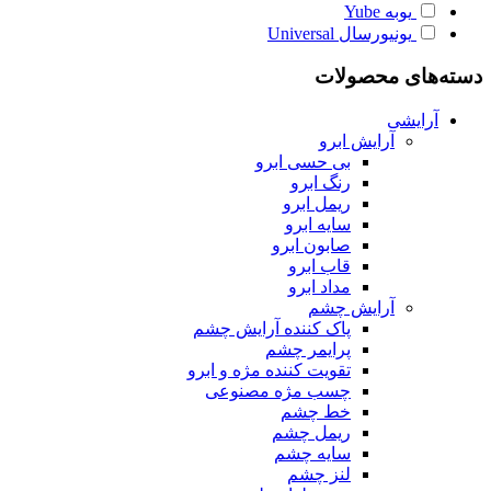
یوبه
Yube
یونیورسال
Universal
دسته‌های محصولات
آرایشی
آرایش ابرو
بی حسی ابرو
رنگ ابرو
ریمل ابرو
سایه ابرو
صابون ابرو
قاب ابرو
مداد ابرو
آرایش چشم
پاک کننده آرایش چشم
پرایمر چشم
تقویت کننده مژه و ابرو
چسب مژه مصنوعی
خط چشم
ریمل چشم
سایه چشم
لنز چشم