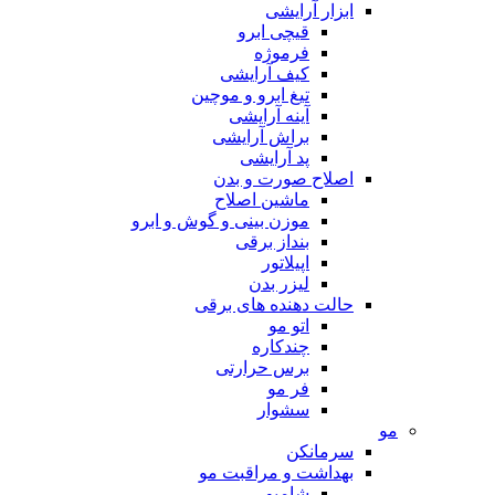
ابزار آرایشی
قیچی ابرو
فرموژه
کیف آرایشی
تیغ ابرو و موچین
آینه آرایشی
براش آرایشی
پد آرایشی
اصلاح صورت و بدن
ماشین اصلاح
موزن بینی و گوش و ابرو
بنداز برقی
اپیلاتور
لیزر بدن
حالت دهنده های برقی
اتو مو
چندکاره
برس حرارتی
فر مو
سشوار
مو
سرمانکن
بهداشت و مراقبت مو
شامپو