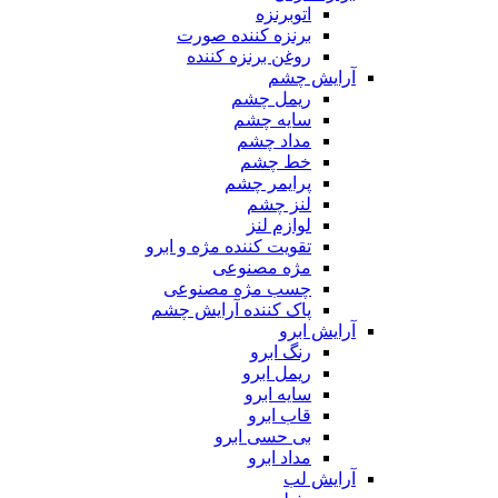
اتوبرنزه
برنزه کننده صورت
روغن برنزه کننده
آرایش چشم
ریمل چشم
سایه چشم
مداد چشم
خط چشم
پرایمر چشم
لنز چشم
لوازم لنز
تقویت کننده مژه و ابرو
مژه مصنوعی
چسب مژه مصنوعی
پاک کننده آرایش چشم
آرایش ابرو
رنگ ابرو
ریمل ابرو
سایه ابرو
قاب ابرو
بی حسی ابرو
مداد ابرو
آرایش لب