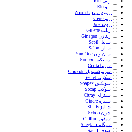
ریف
Riff
ریو
Rio
زووم اپ
Zoom Up
ژنو
Geno
ژوت
Jute
ژیلت
Gillette
ژیناژن
Ginagen
ساپیل
Sapil
سالن
Salon
سان وان
Sun One
سانتکس
Suntex
سریتا
Cerita
سریوکسیدیل
Crioxidil
سکرت
Secret
سوپکس
Soapex
سوکپ
Socap
سیترای
Citray
سینره
Cinere
شالیز
Shalis
شون
Schon
شیفون
Chifon
شیگلم
Sheglam
صدف
Sadaf