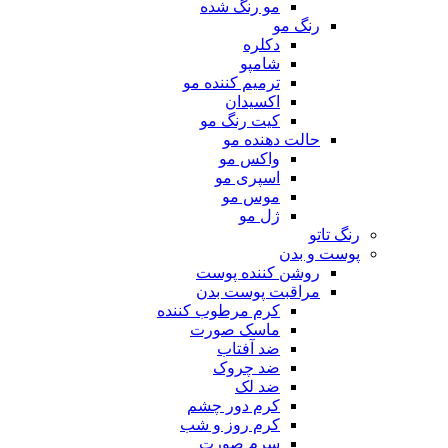
مو رنگ شده
رنگ مو
دکلره
شامپو
ترمیم کننده مو
اکسیدان
کیت رنگ مو
حالت دهنده مو
واکس مو
اسپری مو
موس مو
ژل مو
رنگ تاتو
پوست و بدن
روشن کننده پوست
مراقبت پوست بدن
کرم مرطوب کننده
ماسک صورت
ضد آفتاب
ضد چروک
ضد لک
کرم دور چشم
کرم روز و شب
سرم صورت