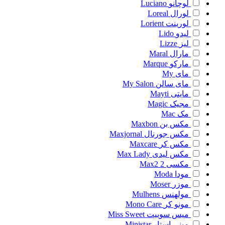
لوچانو
Luciano
لورال
Loreal
لورینت
Lorient
لیدو
Lido
لیز
Lizze
مارال
Maral
مارکو
Marque
مای
My
مای سالن
My Salon
مایتی
Mayti
مجیک
Magic
مک
Mac
مکس بن
Maxbon
مکس جورنال
Maxjornal
مکس کر
Maxcare
مکس لیدی
Max Lady
مکسی 2
Max2
مودا
Moda
موزر
Moser
مولهنس
Mulhens
مونو کر
Mono Care
میس سوییت
Miss Sweet
مینی استار
Ministar