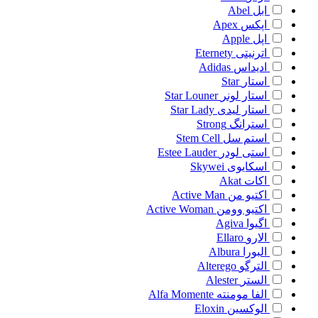
ابل
Abel
اپکس
Apex
اپل
Apple
اترنیتی
Eternety
ادیداس
Adidas
استار
Star
استار لونر
Star Louner
استار لیدی
Star Lady
استرانگ
Strong
استم سل
Stem Cell
استی لودر
Estee Lauder
اسکایوی
Skywei
اکات
Akat
اکتیو من
Active Man
اکتیو وومن
Active Woman
اگیوا
Agiva
الارو
Ellaro
البورا
Albura
الترگو
Alterego
الستر
Alester
الفا مومنته
Alfa Momente
الوکسین
Eloxin