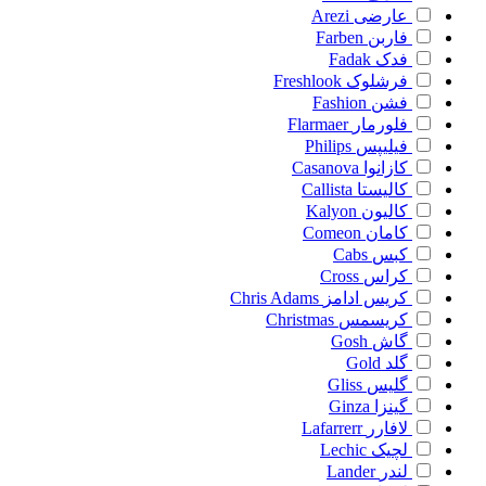
عارضی
Arezi
فاربن
Farben
فدک
Fadak
فرشلوک
Freshlook
فشن
Fashion
فلورمار
Flarmaer
فیلیپس
Philips
کازانوا
Casanova
کالیستا
Callista
کالیون
Kalyon
کامان
Comeon
کبس
Cabs
کراس
Cross
کریس ادامز
Chris Adams
کریسمس
Christmas
گاش
Gosh
گلد
Gold
گلیس
Gliss
گینزا
Ginza
لافارر
Lafarrerr
لچیک
Lechic
لندر
Lander