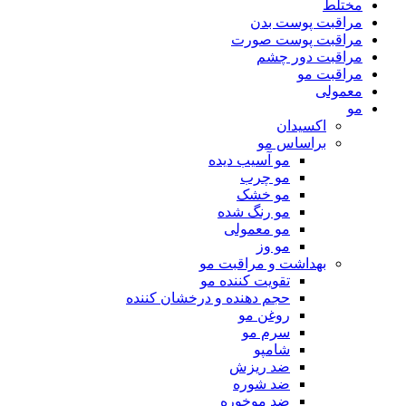
مختلط
مراقبت پوست بدن
مراقبت پوست صورت
مراقبت دور چشم
مراقبت مو
معمولی
مو
اکسیدان
براساس مو
مو آسیب دیده
مو چرب
مو خشک
مو رنگ شده
مو معمولی
مو وز
بهداشت و مراقبت مو
تقویت کننده مو
حجم دهنده و درخشان کننده
روغن مو
سرم مو
شامپو
ضد ریزش
ضد شوره
ضد موخوره