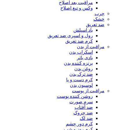
مراقبت بعد اصلاح
وکس و تیغ اصلاح
چرب
خشک
ضد تعریق
باد اسپلش
رول و اسپری ضد تعریق
کرم ضد تعریق
مراقبت از بدن
اسکراپ بدن
بادی باتر
برنزه کننده بدن
روغن بدن
ضد ترک بدن
کرم دست و پا
لوسیون بدن
مراقبت از پوست
روشن کننده پوست
سرم صورت
ضد آفتاب
ضد چروک
ضد لک
کرم دور چشم
کرم روز و شب