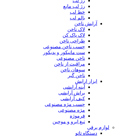
رژ لب
رژ لب مایع
خط لب
بالم لب
آرایش ناخن
لاک ناخن
لاک پاک کن
طراحی ناخن
چسب ناخن مصنوعی
ست مانیکور و پدیکور
ناخن مصنوعی
مراقبت از ناخن
سوهان ناخن
ناخن گیر
ابزار ارایش
آینه آرایشی
براش آرایشی
کیف آرایشی
چسب مژه مصنوعی
مژه مصنوعی
فرموژه
تیغ ابرو و موچین
لوازم برقی
دستگاه تاتو