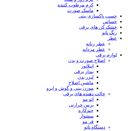
کرم مرطوب کننده
ماسک صورت
چسب پاکسازی بینی
حساس
خشک کن های برقی
رنگ تاتو
عطر
عطر زنانه
عطر مردانه
لوازم برقی
اصلاح صورت و بدن
اپیلاتور
بنداز برقی
لیزر بدن
ماشین اصلاح
موزن بینی و گوش و ابرو
حالت دهنده های برقی
اتو مو
برس حرارتی
چندکاره
سشوار
فر مو
دستگاه تاتو