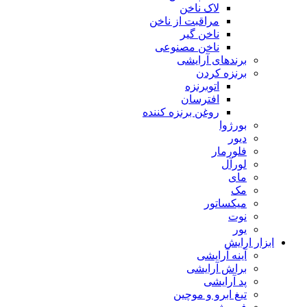
لاک ناخن
مراقبت از ناخن
ناخن گیر
ناخن مصنوعی
برندهای آرایشی
برنزه کردن
اتوبرنزه
افترسان
روغن برنزه کننده
بورژوا
دیور
فلورمار
لورآل
مای
مک
میکساتور
نوت
یور
ابزار ارایش
آینه آرایشی
براش آرایشی
پد آرایشی
تیغ ابرو و موچین