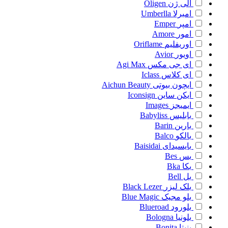
الی ژن
Oligen
امبرلا
Umberlla
امپر
Emper
امور
Amore
اوریفلیم
Oriflame
اویور
Avior
ای جی مکس
Agi Max
ای کلاس
Iclass
ایچون بیوتی
Aichun Beauty
ایکن ساین
Iconsign
ایمیجز
Images
بابلیس
Babyliss
بارین
Barin
بالکو
Balco
بایسیدای
Baisidai
بس
Bes
بکا
Bka
بل
Bell
بلک لیزر
Black Lezer
بلو مجیک
Blue Magic
بلورود
Blueroad
بلونیا
Bologna
بنیتا
Bonita