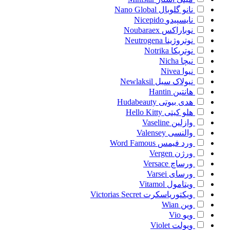
نانو گلوبال
Nano Global
نایسپیدو
Nicepido
نوباراکس
Noubaraex
نوتروژینا
Neutrogena
نوتریکا
Notrika
نیچا
Nicha
نیوا
Nivea
نیولاک سیل
Newlaksil
هانتین
Hantin
هدی بیوتی
Hudabeauty
هلو کیتی
Hello Kitty
وازلین
Vaseline
والنسی
Valensey
ورد فیمس
Word Famous
ورژن
Vergen
ورساچ
Versace
ورسای
Varsei
ویتامول
Vitamol
ویکتوریاسکرت
Victorias Secret
وین
Wian
ویو
Vio
ویولت
Violet