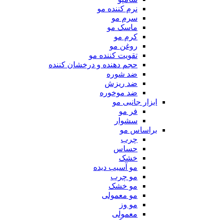
نرم کننده مو
سرم مو
ماسک مو
کرم مو
روغن مو
تقویت کننده مو
حجم دهنده و درخشان کننده
ضد شوره
ضد ریزش
ضد موخوره
ابزار جانبی مو
فر مو
سشوار
براساس مو
چرب
حساس
خشک
مو آسیب دیده
مو چرب
مو خشک
مو معمولی
مو وز
معمولی