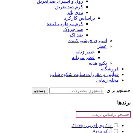
رول و اسپری ضد تعریق
کرم ضد تعریق
بادی باتر
براساس کارکرد
کرم مرطوب کننده
ضد چروک
ضد لک
اسپری خوشبو کننده
عطر
عطر زنانه
عطر مردانه
پکیج هدیه
فروشگاه
قوانین و مقررات سایت شکوه شاپ
مجله زیبایی
جستجو برای:
جستجو
برندها
212وی ای پی
212vip
آرکو
Arko