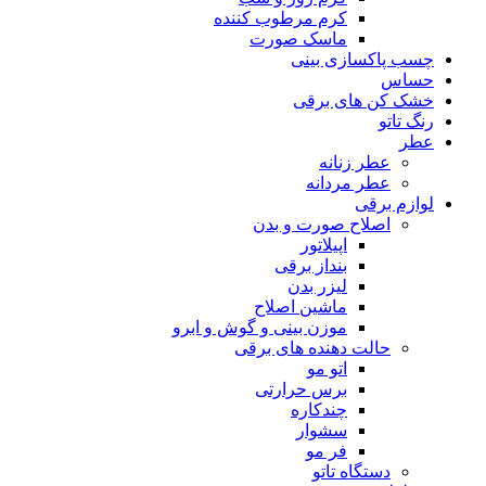
کرم مرطوب کننده
ماسک صورت
چسب پاکسازی بینی
حساس
خشک کن های برقی
رنگ تاتو
عطر
عطر زنانه
عطر مردانه
لوازم برقی
اصلاح صورت و بدن
اپیلاتور
بنداز برقی
لیزر بدن
ماشین اصلاح
موزن بینی و گوش و ابرو
حالت دهنده های برقی
اتو مو
برس حرارتی
چندکاره
سشوار
فر مو
دستگاه تاتو