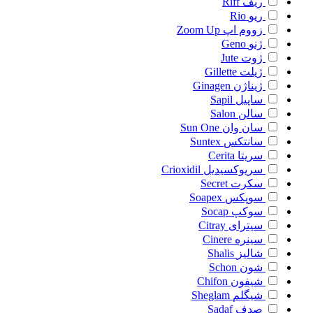
ریف
Riff
ریو
Rio
زووم اپ
Zoom Up
ژنو
Geno
ژوت
Jute
ژیلت
Gillette
ژیناژن
Ginagen
ساپیل
Sapil
سالن
Salon
سان وان
Sun One
سانتکس
Suntex
سریتا
Cerita
سریوکسیدیل
Crioxidil
سکرت
Secret
سوپکس
Soapex
سوکپ
Socap
سیترای
Citray
سینره
Cinere
شالیز
Shalis
شون
Schon
شیفون
Chifon
شیگلم
Sheglam
صدف
Sadaf