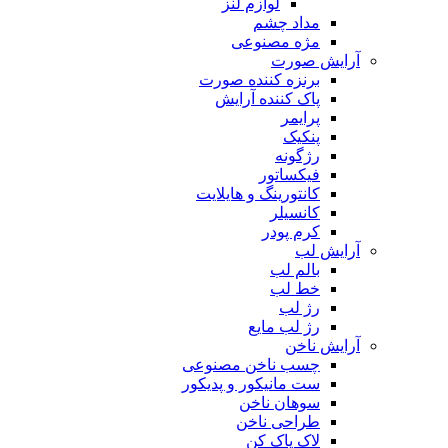
لوازم لنز
مداد چشم
مژه مصنوعی
آرایش صورت
برنزه کننده صورت
پاک کننده آرایش
پرایمر
پنکیک
رژگونه
فیکساتور
کانتورینگ و هایلایت
کانسیلر
کرم پودر
آرایش لب
بالم لب
خط لب
رژ لب
رژ لب مایع
آرایش ناخن
چسب ناخن مصنوعی
ست مانیکور و پدیکور
سوهان ناخن
طراحی ناخن
لاک پاک کن