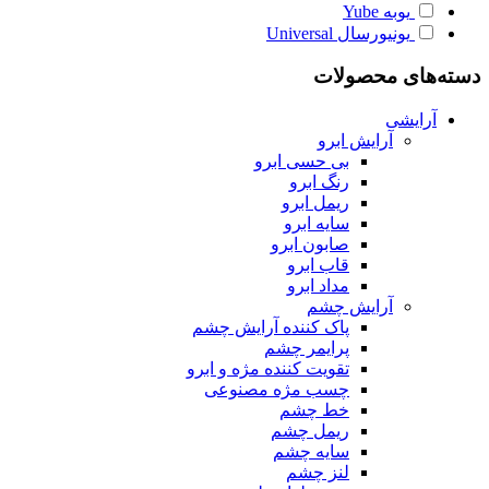
یوبه
Yube
یونیورسال
Universal
دسته‌های محصولات
آرایشی
آرایش ابرو
بی حسی ابرو
رنگ ابرو
ریمل ابرو
سایه ابرو
صابون ابرو
قاب ابرو
مداد ابرو
آرایش چشم
پاک کننده آرایش چشم
پرایمر چشم
تقویت کننده مژه و ابرو
چسب مژه مصنوعی
خط چشم
ریمل چشم
سایه چشم
لنز چشم