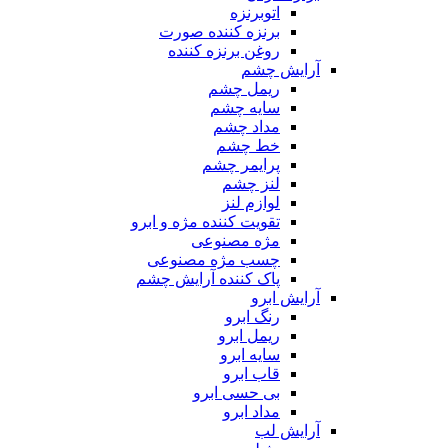
اتوبرنزه
برنزه کننده صورت
روغن برنزه کننده
آرایش چشم
ریمل چشم
سایه چشم
مداد چشم
خط چشم
پرایمر چشم
لنز چشم
لوازم لنز
تقویت کننده مژه و ابرو
مژه مصنوعی
چسب مژه مصنوعی
پاک کننده آرایش چشم
آرایش ابرو
رنگ ابرو
ریمل ابرو
سایه ابرو
قاب ابرو
بی حسی ابرو
مداد ابرو
آرایش لب