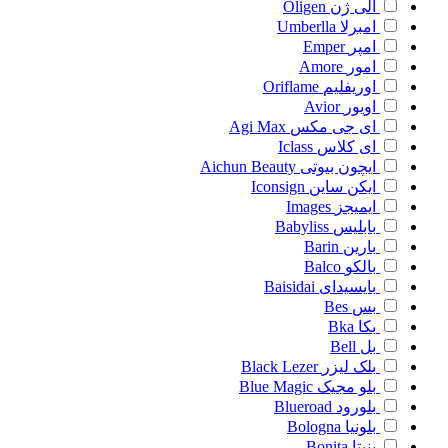
الی ژن
Oligen
امبرلا
Umberlla
امپر
Emper
امور
Amore
اوریفلیم
Oriflame
اویور
Avior
ای جی مکس
Agi Max
ای کلاس
Iclass
ایچون بیوتی
Aichun Beauty
ایکن ساین
Iconsign
ایمیجز
Images
بابلیس
Babyliss
بارین
Barin
بالکو
Balco
بایسیدای
Baisidai
بس
Bes
بکا
Bka
بل
Bell
بلک لیزر
Black Lezer
بلو مجیک
Blue Magic
بلورود
Blueroad
بلونیا
Bologna
بنیتا
Bonita