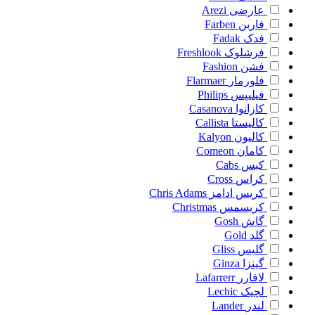
عارضی
Arezi
فاربن
Farben
فدک
Fadak
فرشلوک
Freshlook
فشن
Fashion
فلورمار
Flarmaer
فیلیپس
Philips
کازانوا
Casanova
کالیستا
Callista
کالیون
Kalyon
کامان
Comeon
کبس
Cabs
کراس
Cross
کریس ادامز
Chris Adams
کریسمس
Christmas
گاش
Gosh
گلد
Gold
گلیس
Gliss
گینزا
Ginza
لافارر
Lafarrerr
لچیک
Lechic
لندر
Lander