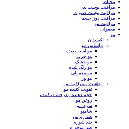
مختلط
مراقبت پوست بدن
مراقبت پوست صورت
مراقبت دور چشم
مراقبت مو
معمولی
مو
اکسیدان
براساس مو
مو آسیب دیده
مو چرب
مو خشک
مو رنگ شده
مو معمولی
مو وز
بهداشت و مراقبت مو
تقویت کننده مو
حجم دهنده و درخشان کننده
روغن مو
سرم مو
شامپو
ضد ریزش
ضد شوره
ضد موخوره