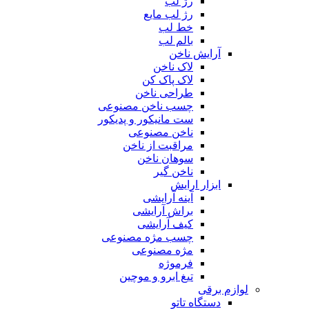
رژ لب
رژ لب مایع
خط لب
بالم لب
آرایش ناخن
لاک ناخن
لاک پاک کن
طراحی ناخن
چسب ناخن مصنوعی
ست مانیکور و پدیکور
ناخن مصنوعی
مراقبت از ناخن
سوهان ناخن
ناخن گیر
ابزار ارایش
آینه آرایشی
براش آرایشی
کیف آرایشی
چسب مژه مصنوعی
مژه مصنوعی
فرموژه
تیغ ابرو و موچین
لوازم برقی
دستگاه تاتو