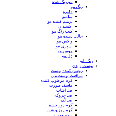
مو رنگ شده
رنگ مو
دکلره
شامپو
ترمیم کننده مو
اکسیدان
کیت رنگ مو
حالت دهنده مو
واکس مو
اسپری مو
موس مو
ژل مو
رنگ تاتو
پوست و بدن
روشن کننده پوست
مراقبت پوست بدن
کرم مرطوب کننده
ماسک صورت
ضد آفتاب
ضد چروک
ضد لک
کرم دور چشم
کرم روز و شب
سرم صورت