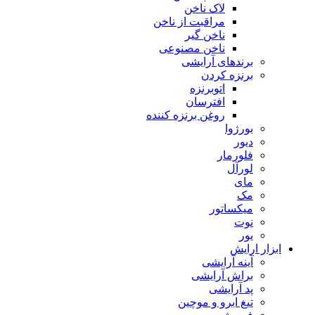
لاک ناخن
مراقبت از ناخن
ناخن گیر
ناخن مصنوعی
برندهای آرایشی
برنزه کردن
اتوبرنزه
افترسان
روغن برنزه کننده
بورژوا
دیور
فلورمار
لورآل
مای
مک
میکساتور
نوت
یور
ابزار ارایش
آینه آرایشی
براش آرایشی
پد آرایشی
تیغ ابرو و موچین