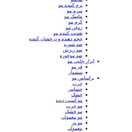
نرم کننده مو
سرم مو
ماسک مو
کرم مو
روغن مو
تقویت کننده مو
حجم دهنده و درخشان کننده
ضد شوره
ضد ریزش
ضد موخوره
ابزار جانبی مو
فر مو
سشوار
براساس مو
چرب
حساس
خشک
مو آسیب دیده
مو چرب
مو خشک
مو معمولی
مو وز
معمولی