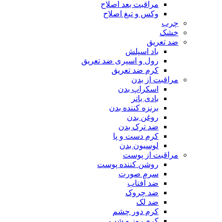
مراقبت بعد اصلاح
وکس و تیغ اصلاح
چرب
خشک
ضد تعریق
باد اسپلش
رول و اسپری ضد تعریق
کرم ضد تعریق
مراقبت از بدن
اسکراپ بدن
بادی باتر
برنزه کننده بدن
روغن بدن
ضد ترک بدن
کرم دست و پا
لوسیون بدن
مراقبت از پوست
روشن کننده پوست
سرم صورت
ضد آفتاب
ضد چروک
ضد لک
کرم دور چشم
کرم روز و شب