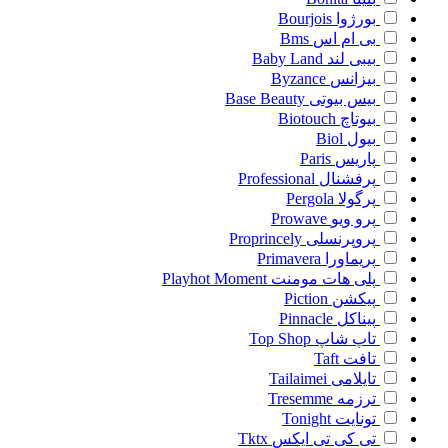
بورژوا
Bourjois
بی ام اس
Bms
بیبی لند
Baby Land
بیزانس
Byzance
بیس بیوتی
Base Beauty
بیوتاچ
Biotouch
بیول
Biol
پاریس
Paris
پرفشنال
Professional
پرگولا
Pergola
پرو ویو
Prowave
پروپرنسلی
Proprincely
پریماورا
Primavera
پلی هات مومنت
Playhot Moment
پیکشن
Piction
پیناکل
Pinnacle
تاپ شاپ
Top Shop
تافت
Taft
تایلامی
Tailaimei
ترزمه
Tresemme
تونایت
Tonight
تی کی تی ایکس
Tktx