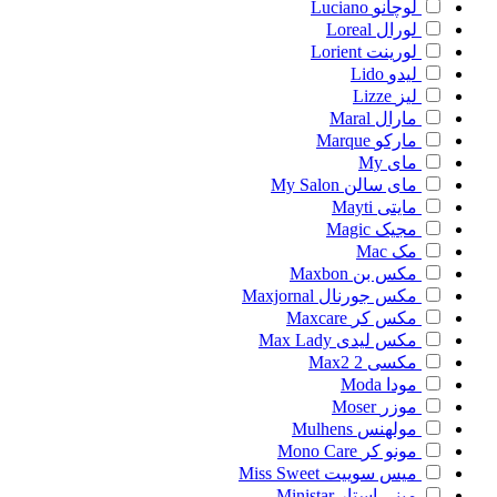
لوچانو
Luciano
لورال
Loreal
لورینت
Lorient
لیدو
Lido
لیز
Lizze
مارال
Maral
مارکو
Marque
مای
My
مای سالن
My Salon
مایتی
Mayti
مجیک
Magic
مک
Mac
مکس بن
Maxbon
مکس جورنال
Maxjornal
مکس کر
Maxcare
مکس لیدی
Max Lady
مکسی 2
Max2
مودا
Moda
موزر
Moser
مولهنس
Mulhens
مونو کر
Mono Care
میس سوییت
Miss Sweet
مینی استار
Ministar