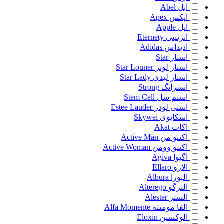
ابل
Abel
اپکس
Apex
اپل
Apple
اترنیتی
Eternety
ادیداس
Adidas
استار
Star
استار لونر
Star Louner
استار لیدی
Star Lady
استرانگ
Strong
استم سل
Stem Cell
استی لودر
Estee Lauder
اسکایوی
Skywei
اکات
Akat
اکتیو من
Active Man
اکتیو وومن
Active Woman
اگیوا
Agiva
الارو
Ellaro
البورا
Albura
الترگو
Alterego
الستر
Alester
الفا مومنته
Alfa Momente
الوکسین
Eloxin