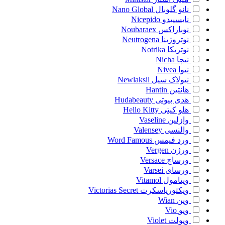
نانو گلوبال
Nano Global
نایسپیدو
Nicepido
نوباراکس
Noubaraex
نوتروژینا
Neutrogena
نوتریکا
Notrika
نیچا
Nicha
نیوا
Nivea
نیولاک سیل
Newlaksil
هانتین
Hantin
هدی بیوتی
Hudabeauty
هلو کیتی
Hello Kitty
وازلین
Vaseline
والنسی
Valensey
ورد فیمس
Word Famous
ورژن
Vergen
ورساچ
Versace
ورسای
Varsei
ویتامول
Vitamol
ویکتوریاسکرت
Victorias Secret
وین
Wian
ویو
Vio
ویولت
Violet