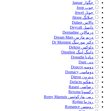
جگوار
Jaguar
جوپ
Joop
جویل
Jewel
جیلانگ
Jilong
دالاس
Dalass
دایسل
Deycall
درمالاین
Dermaline
دریم مارس
Dream Mars
دکتر مورنینگ
Dr Morning
دلوکس
Deluxe
دلینگ لینگ
Dingling
دنادیا
Donadia
دنی
Dani
دوسه
Doucce
دوماسی
Domacy
دیترون
Ditron
دیفکتو
Defacto
رصاصی
Rasasi
رکسونا
Rexona
رمی مارکوئیس
Remy Marquis
روژینا
Rojina
رومنس
Romance