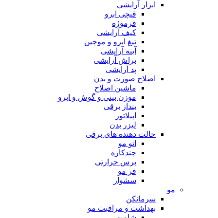
ابزار آرایشی
قیچی ابرو
فرموژه
کیف آرایشی
تیغ ابرو و موچین
آینه آرایشی
براش آرایشی
پد آرایشی
اصلاح صورت و بدن
ماشین اصلاح
موزن بینی و گوش و ابرو
بنداز برقی
اپیلاتور
لیزر بدن
حالت دهنده های برقی
اتو مو
چندکاره
برس حرارتی
فر مو
سشوار
مو
سرمانکن
بهداشت و مراقبت مو
شامپو