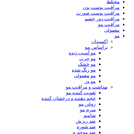
مختلط
مراقبت پوست بدن
مراقبت پوست صورت
مراقبت دور چشم
مراقبت مو
معمولی
مو
اکسیدان
براساس مو
مو آسیب دیده
مو چرب
مو خشک
مو رنگ شده
مو معمولی
مو وز
بهداشت و مراقبت مو
تقویت کننده مو
حجم دهنده و درخشان کننده
روغن مو
سرم مو
شامپو
ضد ریزش
ضد شوره
ضد موخوره