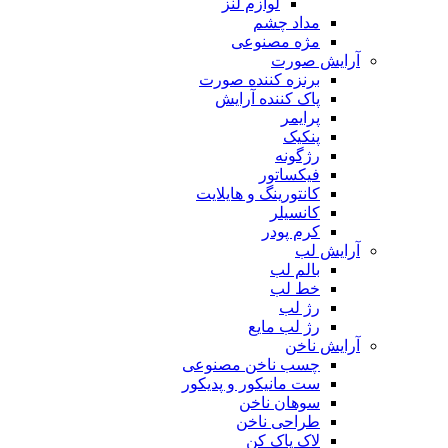
لوازم لنز
مداد چشم
مژه مصنوعی
آرایش صورت
برنزه کننده صورت
پاک کننده آرایش
پرایمر
پنکیک
رژگونه
فیکساتور
کانتورینگ و هایلایت
کانسیلر
کرم پودر
آرایش لب
بالم لب
خط لب
رژ لب
رژ لب مایع
آرایش ناخن
چسب ناخن مصنوعی
ست مانیکور و پدیکور
سوهان ناخن
طراحی ناخن
لاک پاک کن