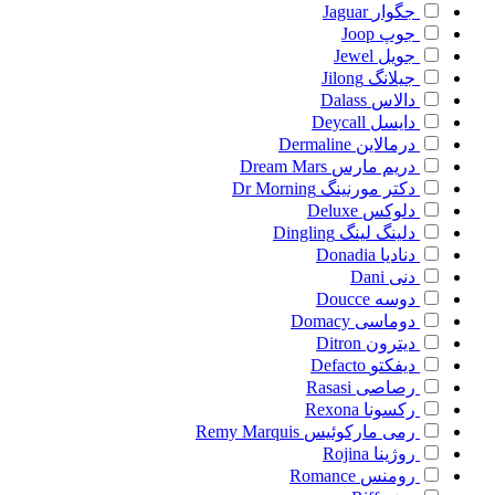
جگوار
Jaguar
جوپ
Joop
جویل
Jewel
جیلانگ
Jilong
دالاس
Dalass
دایسل
Deycall
درمالاین
Dermaline
دریم مارس
Dream Mars
دکتر مورنینگ
Dr Morning
دلوکس
Deluxe
دلینگ لینگ
Dingling
دنادیا
Donadia
دنی
Dani
دوسه
Doucce
دوماسی
Domacy
دیترون
Ditron
دیفکتو
Defacto
رصاصی
Rasasi
رکسونا
Rexona
رمی مارکوئیس
Remy Marquis
روژینا
Rojina
رومنس
Romance