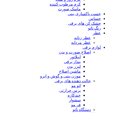
کرم مرطوب کننده
ماسک صورت
چسب پاکسازی بینی
حساس
خشک کن های برقی
رنگ تاتو
عطر
عطر زنانه
عطر مردانه
لوازم برقی
اصلاح صورت و بدن
اپیلاتور
بنداز برقی
لیزر بدن
ماشین اصلاح
موزن بینی و گوش و ابرو
حالت دهنده های برقی
اتو مو
برس حرارتی
چندکاره
سشوار
فر مو
دستگاه تاتو