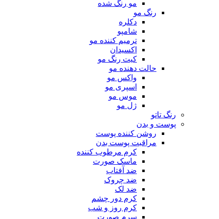
مو رنگ شده
رنگ مو
دکلره
شامپو
ترمیم کننده مو
اکسیدان
کیت رنگ مو
حالت دهنده مو
واکس مو
اسپری مو
موس مو
ژل مو
رنگ تاتو
پوست و بدن
روشن کننده پوست
مراقبت پوست بدن
کرم مرطوب کننده
ماسک صورت
ضد آفتاب
ضد چروک
ضد لک
کرم دور چشم
کرم روز و شب
سرم صورت