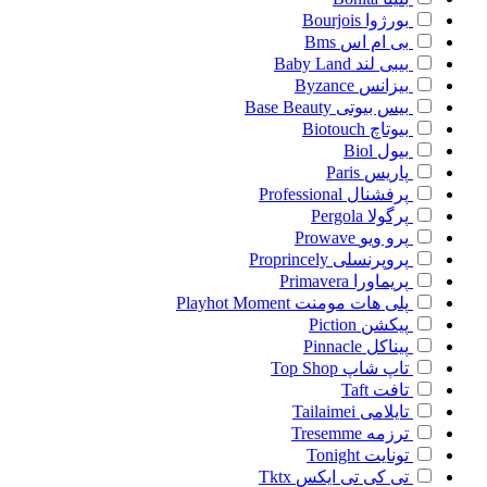
بورژوا
Bourjois
بی ام اس
Bms
بیبی لند
Baby Land
بیزانس
Byzance
بیس بیوتی
Base Beauty
بیوتاچ
Biotouch
بیول
Biol
پاریس
Paris
پرفشنال
Professional
پرگولا
Pergola
پرو ویو
Prowave
پروپرنسلی
Proprincely
پریماورا
Primavera
پلی هات مومنت
Playhot Moment
پیکشن
Piction
پیناکل
Pinnacle
تاپ شاپ
Top Shop
تافت
Taft
تایلامی
Tailaimei
ترزمه
Tresemme
تونایت
Tonight
تی کی تی ایکس
Tktx