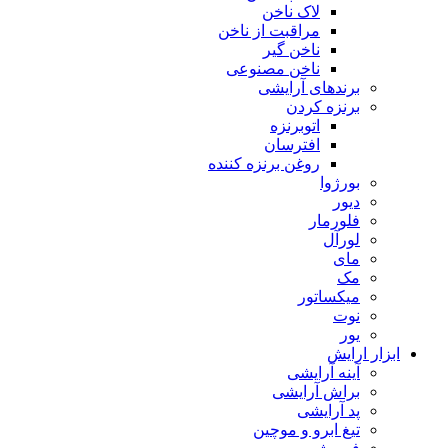
لاک ناخن
مراقبت از ناخن
ناخن گیر
ناخن مصنوعی
برندهای آرایشی
برنزه کردن
اتوبرنزه
افترسان
روغن برنزه کننده
بورژوا
دیور
فلورمار
لورآل
مای
مک
میکساتور
نوت
یور
ابزار ارایش
آینه آرایشی
براش آرایشی
پد آرایشی
تیغ ابرو و موچین