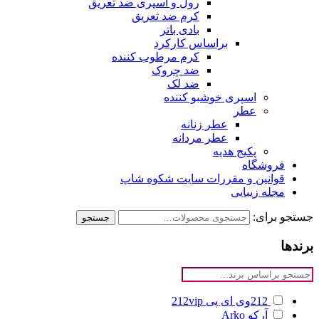
رول و اسپری ضد تعریق
کرم ضد تعریق
بادی باتر
براساس کارکرد
کرم مرطوب کننده
ضد چروک
ضد لک
اسپری خوشبو کننده
عطر
عطر زنانه
عطر مردانه
پکیج هدیه
فروشگاه
قوانین و مقررات سایت شکوه شاپ
مجله زیبایی
جستجو برای:
جستجو
برندها
212وی ای پی
212vip
آرکو
Arko