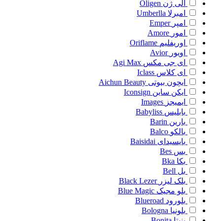
الی ژن
Oligen
امبرلا
Umberlla
امپر
Emper
امور
Amore
اوریفلیم
Oriflame
اویور
Avior
ای جی مکس
Agi Max
ای کلاس
Iclass
ایچون بیوتی
Aichun Beauty
ایکن ساین
Iconsign
ایمیجز
Images
بابلیس
Babyliss
بارین
Barin
بالکو
Balco
بایسیدای
Baisidai
بس
Bes
بکا
Bka
بل
Bell
بلک لیزر
Black Lezer
بلو مجیک
Blue Magic
بلورود
Blueroad
بلونیا
Bologna
بنیتا
Bonita