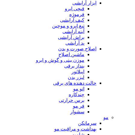
ابزار آرایشی
قیچی ابرو
فرموژه
کیف آرایشی
تیغ ابرو و موچین
آینه آرایشی
براش آرایشی
پد آرایشی
اصلاح صورت و بدن
ماشین اصلاح
موزن بینی و گوش و ابرو
بنداز برقی
اپیلاتور
لیزر بدن
حالت دهنده های برقی
اتو مو
چندکاره
برس حرارتی
فر مو
سشوار
مو
سرمانکن
بهداشت و مراقبت مو
شامپو