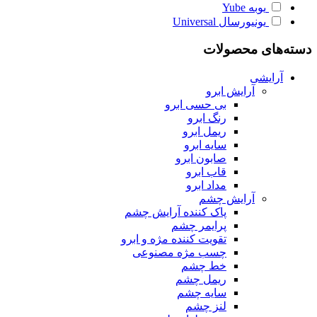
یوبه
Yube
یونیورسال
Universal
دسته‌های محصولات
آرایشی
آرایش ابرو
بی حسی ابرو
رنگ ابرو
ریمل ابرو
سایه ابرو
صابون ابرو
قاب ابرو
مداد ابرو
آرایش چشم
پاک کننده آرایش چشم
پرایمر چشم
تقویت کننده مژه و ابرو
چسب مژه مصنوعی
خط چشم
ریمل چشم
سایه چشم
لنز چشم