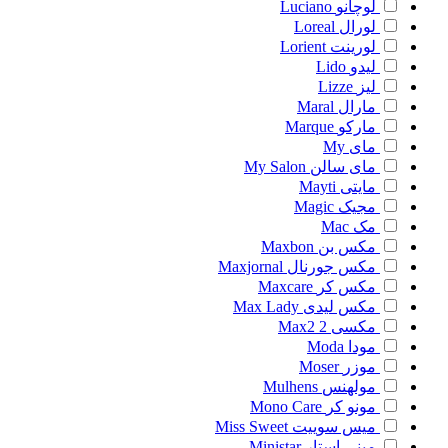
لوچانو
Luciano
لورال
Loreal
لورینت
Lorient
لیدو
Lido
لیز
Lizze
مارال
Maral
مارکو
Marque
مای
My
مای سالن
My Salon
مایتی
Mayti
مجیک
Magic
مک
Mac
مکس بن
Maxbon
مکس جورنال
Maxjornal
مکس کر
Maxcare
مکس لیدی
Max Lady
مکسی 2
Max2
مودا
Moda
موزر
Moser
مولهنس
Mulhens
مونو کر
Mono Care
میس سوییت
Miss Sweet
مینی استار
Ministar