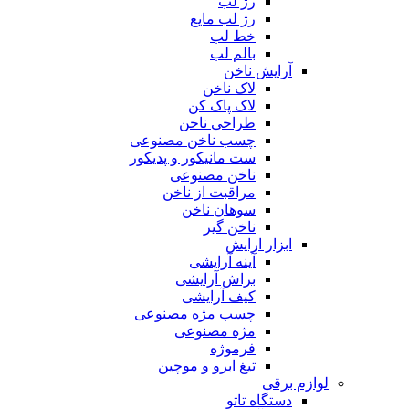
رژ لب
رژ لب مایع
خط لب
بالم لب
آرایش ناخن
لاک ناخن
لاک پاک کن
طراحی ناخن
چسب ناخن مصنوعی
ست مانیکور و پدیکور
ناخن مصنوعی
مراقبت از ناخن
سوهان ناخن
ناخن گیر
ابزار ارایش
آینه آرایشی
براش آرایشی
کیف آرایشی
چسب مژه مصنوعی
مژه مصنوعی
فرموژه
تیغ ابرو و موچین
لوازم برقی
دستگاه تاتو