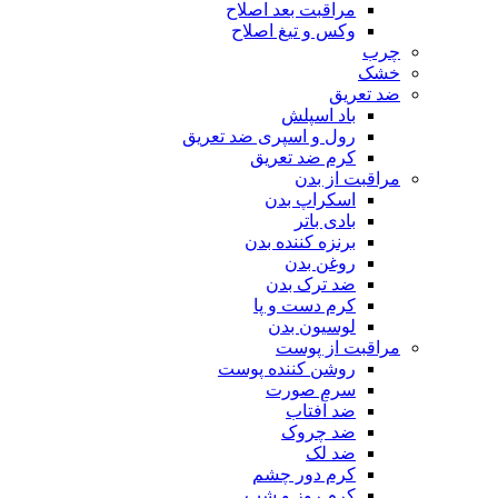
مراقبت بعد اصلاح
وکس و تیغ اصلاح
چرب
خشک
ضد تعریق
باد اسپلش
رول و اسپری ضد تعریق
کرم ضد تعریق
مراقبت از بدن
اسکراپ بدن
بادی باتر
برنزه کننده بدن
روغن بدن
ضد ترک بدن
کرم دست و پا
لوسیون بدن
مراقبت از پوست
روشن کننده پوست
سرم صورت
ضد آفتاب
ضد چروک
ضد لک
کرم دور چشم
کرم روز و شب