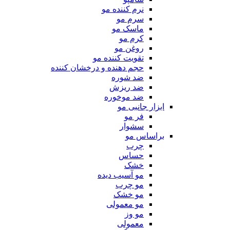
نرم کننده مو
سرم مو
ماسک مو
کرم مو
روغن مو
تقویت کننده مو
حجم دهنده و درخشان کننده
ضد شوره
ضد ریزش
ضد موخوره
ابزار جانبی مو
فر مو
سشوار
براساس مو
چرب
حساس
خشک
مو آسیب دیده
مو چرب
مو خشک
مو معمولی
مو وز
معمولی