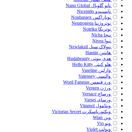
نانو گلوبال
Nano Global
نایسپیدو
Nicepido
نوباراکس
Noubaraex
نوتروژینا
Neutrogena
نوتریکا
Notrika
نیچا
Nicha
نیوا
Nivea
نیولاک سیل
Newlaksil
هانتین
Hantin
هدی بیوتی
Hudabeauty
هلو کیتی
Hello Kitty
وازلین
Vaseline
والنسی
Valensey
ورد فیمس
Word Famous
ورژن
Vergen
ورساچ
Versace
ورسای
Varsei
ویتامول
Vitamol
ویکتوریاسکرت
Victorias Secret
وین
Wian
ویو
Vio
ویولت
Violet