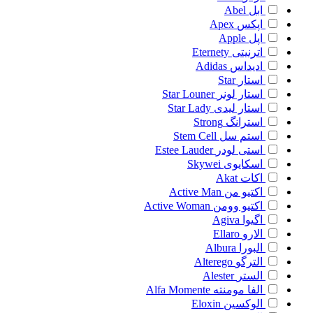
ابل
Abel
اپکس
Apex
اپل
Apple
اترنیتی
Eternety
ادیداس
Adidas
استار
Star
استار لونر
Star Louner
استار لیدی
Star Lady
استرانگ
Strong
استم سل
Stem Cell
استی لودر
Estee Lauder
اسکایوی
Skywei
اکات
Akat
اکتیو من
Active Man
اکتیو وومن
Active Woman
اگیوا
Agiva
الارو
Ellaro
البورا
Albura
الترگو
Alterego
الستر
Alester
الفا مومنته
Alfa Momente
الوکسین
Eloxin