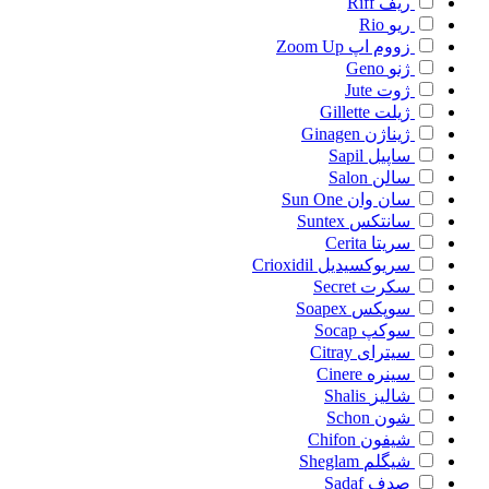
ریف
Riff
ریو
Rio
زووم اپ
Zoom Up
ژنو
Geno
ژوت
Jute
ژیلت
Gillette
ژیناژن
Ginagen
ساپیل
Sapil
سالن
Salon
سان وان
Sun One
سانتکس
Suntex
سریتا
Cerita
سریوکسیدیل
Crioxidil
سکرت
Secret
سوپکس
Soapex
سوکپ
Socap
سیترای
Citray
سینره
Cinere
شالیز
Shalis
شون
Schon
شیفون
Chifon
شیگلم
Sheglam
صدف
Sadaf