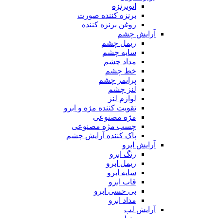
اتوبرنزه
برنزه کننده صورت
روغن برنزه کننده
آرایش چشم
ریمل چشم
سایه چشم
مداد چشم
خط چشم
پرایمر چشم
لنز چشم
لوازم لنز
تقویت کننده مژه و ابرو
مژه مصنوعی
چسب مژه مصنوعی
پاک کننده آرایش چشم
آرایش ابرو
رنگ ابرو
ریمل ابرو
سایه ابرو
قاب ابرو
بی حسی ابرو
مداد ابرو
آرایش لب