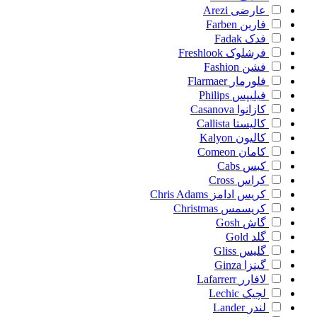
عارضی
Arezi
فاربن
Farben
فدک
Fadak
فرشلوک
Freshlook
فشن
Fashion
فلورمار
Flarmaer
فیلیپس
Philips
کازانوا
Casanova
کالیستا
Callista
کالیون
Kalyon
کامان
Comeon
کبس
Cabs
کراس
Cross
کریس ادامز
Chris Adams
کریسمس
Christmas
گاش
Gosh
گلد
Gold
گلیس
Gliss
گینزا
Ginza
لافارر
Lafarrerr
لچیک
Lechic
لندر
Lander