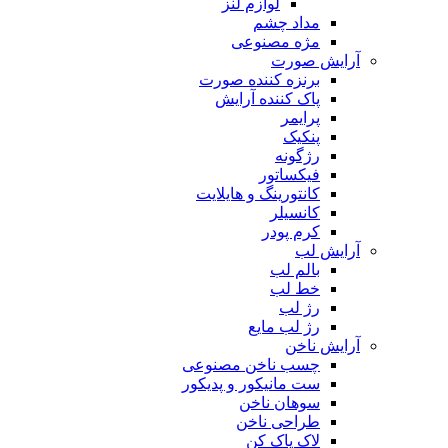
لوازم لنز
مداد چشم
مژه مصنوعی
آرایش صورت
برنزه کننده صورت
پاک کننده آرایش
پرایمر
پنکیک
رژگونه
فیکساتور
کانتورینگ و هایلایت
کانسیلر
کرم پودر
آرایش لب
بالم لب
خط لب
رژ لب
رژ لب مایع
آرایش ناخن
چسب ناخن مصنوعی
ست مانیکور و پدیکور
سوهان ناخن
طراحی ناخن
لاک پاک کن