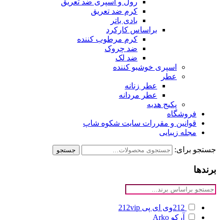
رول و اسپری ضد تعریق
کرم ضد تعریق
بادی باتر
براساس کارکرد
کرم مرطوب کننده
ضد چروک
ضد لک
اسپری خوشبو کننده
عطر
عطر زنانه
عطر مردانه
پکیج هدیه
فروشگاه
قوانین و مقررات سایت شکوه شاپ
مجله زیبایی
جستجو برای:
جستجو
برندها
212وی ای پی
212vip
آرکو
Arko