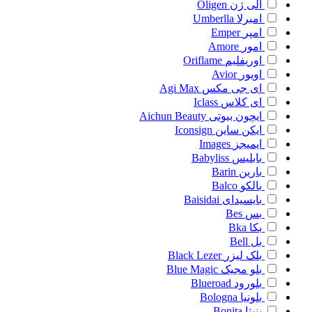
الی ژن
Oligen
امبرلا
Umberlla
امپر
Emper
امور
Amore
اوریفلیم
Oriflame
اویور
Avior
ای جی مکس
Agi Max
ای کلاس
Iclass
ایچون بیوتی
Aichun Beauty
ایکن ساین
Iconsign
ایمیجز
Images
بابلیس
Babyliss
بارین
Barin
بالکو
Balco
بایسیدای
Baisidai
بس
Bes
بکا
Bka
بل
Bell
بلک لیزر
Black Lezer
بلو مجیک
Blue Magic
بلورود
Blueroad
بلونیا
Bologna
بنیتا
Bonita