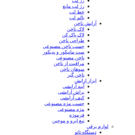
رژ لب
رژ لب مایع
خط لب
بالم لب
آرایش ناخن
لاک ناخن
لاک پاک کن
طراحی ناخن
چسب ناخن مصنوعی
ست مانیکور و پدیکور
ناخن مصنوعی
مراقبت از ناخن
سوهان ناخن
ناخن گیر
ابزار ارایش
آینه آرایشی
براش آرایشی
کیف آرایشی
چسب مژه مصنوعی
مژه مصنوعی
فرموژه
تیغ ابرو و موچین
لوازم برقی
دستگاه تاتو