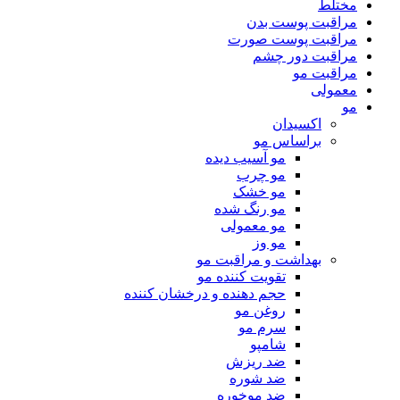
مختلط
مراقبت پوست بدن
مراقبت پوست صورت
مراقبت دور چشم
مراقبت مو
معمولی
مو
اکسیدان
براساس مو
مو آسیب دیده
مو چرب
مو خشک
مو رنگ شده
مو معمولی
مو وز
بهداشت و مراقبت مو
تقویت کننده مو
حجم دهنده و درخشان کننده
روغن مو
سرم مو
شامپو
ضد ریزش
ضد شوره
ضد موخوره