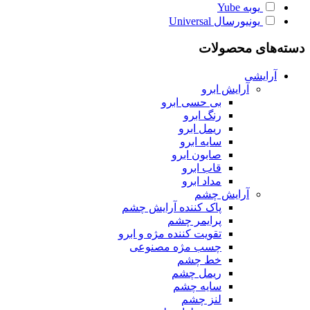
یوبه
Yube
یونیورسال
Universal
دسته‌های محصولات
آرایشی
آرایش ابرو
بی حسی ابرو
رنگ ابرو
ریمل ابرو
سایه ابرو
صابون ابرو
قاب ابرو
مداد ابرو
آرایش چشم
پاک کننده آرایش چشم
پرایمر چشم
تقویت کننده مژه و ابرو
چسب مژه مصنوعی
خط چشم
ریمل چشم
سایه چشم
لنز چشم