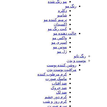
مو رنگ شده
رنگ مو
دکلره
شامپو
ترمیم کننده مو
اکسیدان
کیت رنگ مو
حالت دهنده مو
واکس مو
اسپری مو
موس مو
ژل مو
رنگ تاتو
پوست و بدن
روشن کننده پوست
مراقبت پوست بدن
کرم مرطوب کننده
ماسک صورت
ضد آفتاب
ضد چروک
ضد لک
کرم دور چشم
کرم روز و شب
سرم صورت