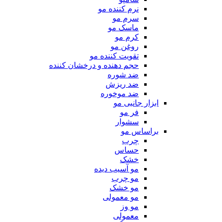
نرم کننده مو
سرم مو
ماسک مو
کرم مو
روغن مو
تقویت کننده مو
حجم دهنده و درخشان کننده
ضد شوره
ضد ریزش
ضد موخوره
ابزار جانبی مو
فر مو
سشوار
براساس مو
چرب
حساس
خشک
مو آسیب دیده
مو چرب
مو خشک
مو معمولی
مو وز
معمولی