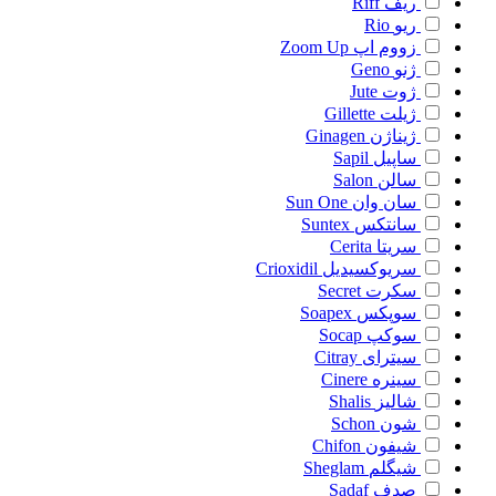
ریف
Riff
ریو
Rio
زووم اپ
Zoom Up
ژنو
Geno
ژوت
Jute
ژیلت
Gillette
ژیناژن
Ginagen
ساپیل
Sapil
سالن
Salon
سان وان
Sun One
سانتکس
Suntex
سریتا
Cerita
سریوکسیدیل
Crioxidil
سکرت
Secret
سوپکس
Soapex
سوکپ
Socap
سیترای
Citray
سینره
Cinere
شالیز
Shalis
شون
Schon
شیفون
Chifon
شیگلم
Sheglam
صدف
Sadaf