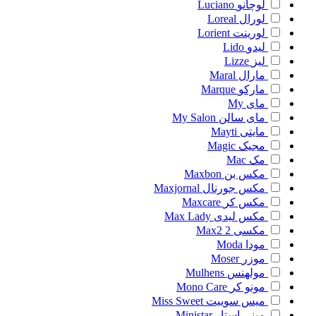
لوچانو
Luciano
لورال
Loreal
لورینت
Lorient
لیدو
Lido
لیز
Lizze
مارال
Maral
مارکو
Marque
مای
My
مای سالن
My Salon
مایتی
Mayti
مجیک
Magic
مک
Mac
مکس بن
Maxbon
مکس جورنال
Maxjornal
مکس کر
Maxcare
مکس لیدی
Max Lady
مکسی 2
Max2
مودا
Moda
موزر
Moser
مولهنس
Mulhens
مونو کر
Mono Care
میس سوییت
Miss Sweet
مینی استار
Ministar