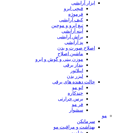
ابزار آرایشی
قیچی ابرو
فرموژه
کیف آرایشی
تیغ ابرو و موچین
آینه آرایشی
براش آرایشی
پد آرایشی
اصلاح صورت و بدن
ماشین اصلاح
موزن بینی و گوش و ابرو
بنداز برقی
اپیلاتور
لیزر بدن
حالت دهنده های برقی
اتو مو
چندکاره
برس حرارتی
فر مو
سشوار
مو
سرمانکن
بهداشت و مراقبت مو
شامپو