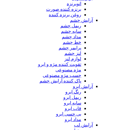
اتوبرنزه
برنزه کننده صورت
روغن برنزه کننده
آرایش چشم
ریمل چشم
سایه چشم
مداد چشم
خط چشم
پرایمر چشم
لنز چشم
لوازم لنز
تقویت کننده مژه و ابرو
مژه مصنوعی
چسب مژه مصنوعی
پاک کننده آرایش چشم
آرایش ابرو
رنگ ابرو
ریمل ابرو
سایه ابرو
قاب ابرو
بی حسی ابرو
مداد ابرو
آرایش لب