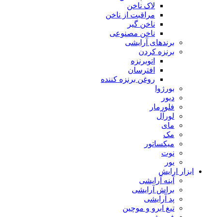
لاک ناخن
مراقبت از ناخن
ناخن گیر
ناخن مصنوعی
برندهای آرایشی
برنزه کردن
اتوبرنزه
افترسان
روغن برنزه کننده
بورژوا
دیور
فلورمار
لورآل
مای
مک
میکساتور
نوت
یور
ابزار ارایش
آینه آرایشی
براش آرایشی
پد آرایشی
تیغ ابرو و موچین