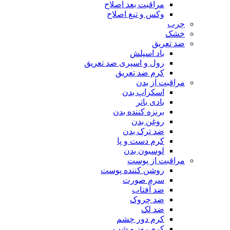
مراقبت بعد اصلاح
وکس و تیغ اصلاح
چرب
خشک
ضد تعریق
باد اسپلش
رول و اسپری ضد تعریق
کرم ضد تعریق
مراقبت از بدن
اسکراپ بدن
بادی باتر
برنزه کننده بدن
روغن بدن
ضد ترک بدن
کرم دست و پا
لوسیون بدن
مراقبت از پوست
روشن کننده پوست
سرم صورت
ضد آفتاب
ضد چروک
ضد لک
کرم دور چشم
کرم روز و شب