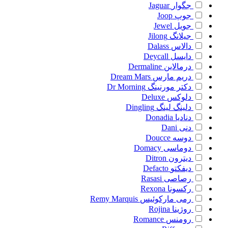
جگوار
Jaguar
جوپ
Joop
جویل
Jewel
جیلانگ
Jilong
دالاس
Dalass
دایسل
Deycall
درمالاین
Dermaline
دریم مارس
Dream Mars
دکتر مورنینگ
Dr Morning
دلوکس
Deluxe
دلینگ لینگ
Dingling
دنادیا
Donadia
دنی
Dani
دوسه
Doucce
دوماسی
Domacy
دیترون
Ditron
دیفکتو
Defacto
رصاصی
Rasasi
رکسونا
Rexona
رمی مارکوئیس
Remy Marquis
روژینا
Rojina
رومنس
Romance