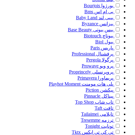
بورژوا
Bourjois
بی ام اس
Bms
بیبی لند
Baby Land
بیزانس
Byzance
بیس بیوتی
Base Beauty
بیوتاچ
Biotouch
بیول
Biol
پاریس
Paris
پرفشنال
Professional
پرگولا
Pergola
پرو ویو
Prowave
پروپرنسلی
Proprincely
پریماورا
Primavera
پلی هات مومنت
Playhot Moment
پیکشن
Piction
پیناکل
Pinnacle
تاپ شاپ
Top Shop
تافت
Taft
تایلامی
Tailaimei
ترزمه
Tresemme
تونایت
Tonight
تی کی تی ایکس
Tktx