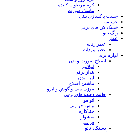
کرم مرطوب کننده
ماسک صورت
چسب پاکسازی بینی
حساس
خشک کن های برقی
رنگ تاتو
عطر
عطر زنانه
عطر مردانه
لوازم برقی
اصلاح صورت و بدن
اپیلاتور
بنداز برقی
لیزر بدن
ماشین اصلاح
موزن بینی و گوش و ابرو
حالت دهنده های برقی
اتو مو
برس حرارتی
چندکاره
سشوار
فر مو
دستگاه تاتو