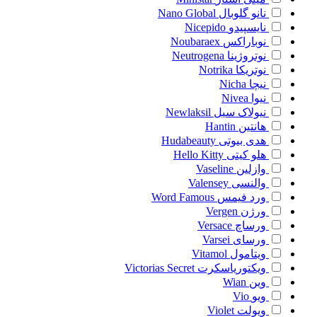
نانو گلوبال
Nano Global
نایسپیدو
Nicepido
نوباراکس
Noubaraex
نوتروژینا
Neutrogena
نوتریکا
Notrika
نیچا
Nicha
نیوا
Nivea
نیولاک سیل
Newlaksil
هانتین
Hantin
هدی بیوتی
Hudabeauty
هلو کیتی
Hello Kitty
وازلین
Vaseline
والنسی
Valensey
ورد فیمس
Word Famous
ورژن
Vergen
ورساچ
Versace
ورسای
Varsei
ویتامول
Vitamol
ویکتوریاسکرت
Victorias Secret
وین
Wian
ویو
Vio
ویولت
Violet