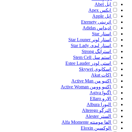
ابل
Abel
اپکس
Apex
اپل
Apple
اترنیتی
Eternety
ادیداس
Adidas
استار
Star
استار لونر
Star Louner
استار لیدی
Star Lady
استرانگ
Strong
استم سل
Stem Cell
استی لودر
Estee Lauder
اسکایوی
Skywei
اکات
Akat
اکتیو من
Active Man
اکتیو وومن
Active Woman
اگیوا
Agiva
الارو
Ellaro
البورا
Albura
الترگو
Alterego
الستر
Alester
الفا مومنته
Alfa Momente
الوکسین
Eloxin