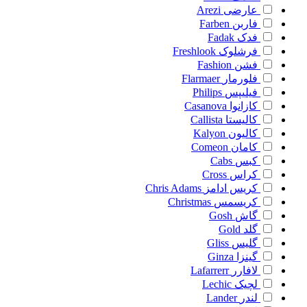
عارضی
Arezi
فاربن
Farben
فدک
Fadak
فرشلوک
Freshlook
فشن
Fashion
فلورمار
Flarmaer
فیلیپس
Philips
کازانوا
Casanova
کالیستا
Callista
کالیون
Kalyon
کامان
Comeon
کبس
Cabs
کراس
Cross
کریس ادامز
Chris Adams
کریسمس
Christmas
گاش
Gosh
گلد
Gold
گلیس
Gliss
گینزا
Ginza
لافارر
Lafarrerr
لچیک
Lechic
لندر
Lander