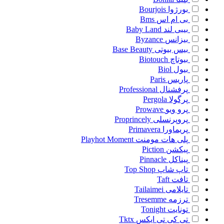
بورژوا
Bourjois
بی ام اس
Bms
بیبی لند
Baby Land
بیزانس
Byzance
بیس بیوتی
Base Beauty
بیوتاچ
Biotouch
بیول
Biol
پاریس
Paris
پرفشنال
Professional
پرگولا
Pergola
پرو ویو
Prowave
پروپرنسلی
Proprincely
پریماورا
Primavera
پلی هات مومنت
Playhot Moment
پیکشن
Piction
پیناکل
Pinnacle
تاپ شاپ
Top Shop
تافت
Taft
تایلامی
Tailaimei
ترزمه
Tresemme
تونایت
Tonight
تی کی تی ایکس
Tktx