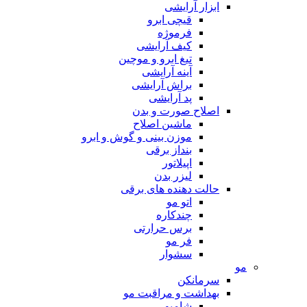
ابزار آرایشی
قیچی ابرو
فرموژه
کیف آرایشی
تیغ ابرو و موچین
آینه آرایشی
براش آرایشی
پد آرایشی
اصلاح صورت و بدن
ماشین اصلاح
موزن بینی و گوش و ابرو
بنداز برقی
اپیلاتور
لیزر بدن
حالت دهنده های برقی
اتو مو
چندکاره
برس حرارتی
فر مو
سشوار
مو
سرمانکن
بهداشت و مراقبت مو
شامپو