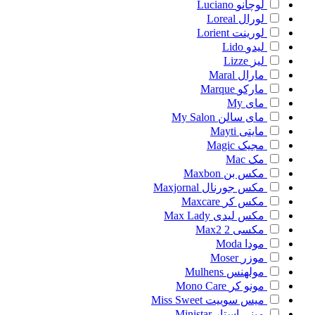
لوچانو
Luciano
لورال
Loreal
لورینت
Lorient
لیدو
Lido
لیز
Lizze
مارال
Maral
مارکو
Marque
مای
My
مای سالن
My Salon
مایتی
Mayti
مجیک
Magic
مک
Mac
مکس بن
Maxbon
مکس جورنال
Maxjornal
مکس کر
Maxcare
مکس لیدی
Max Lady
مکسی 2
Max2
مودا
Moda
موزر
Moser
مولهنس
Mulhens
مونو کر
Mono Care
میس سوییت
Miss Sweet
مینی استار
Ministar