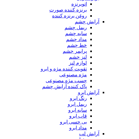
اتوبرنزه
برنزه کننده صورت
روغن برنزه کننده
آرایش چشم
ریمل چشم
سایه چشم
مداد چشم
خط چشم
پرایمر چشم
لنز چشم
لوازم لنز
تقویت کننده مژه و ابرو
مژه مصنوعی
چسب مژه مصنوعی
پاک کننده آرایش چشم
آرایش ابرو
رنگ ابرو
ریمل ابرو
سایه ابرو
قاب ابرو
بی حسی ابرو
مداد ابرو
آرایش لب