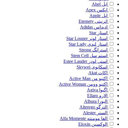
ابل
Abel
اپکس
Apex
اپل
Apple
اترنیتی
Eternety
ادیداس
Adidas
استار
Star
استار لونر
Star Louner
استار لیدی
Star Lady
استرانگ
Strong
استم سل
Stem Cell
استی لودر
Estee Lauder
اسکایوی
Skywei
اکات
Akat
اکتیو من
Active Man
اکتیو وومن
Active Woman
اگیوا
Agiva
الارو
Ellaro
البورا
Albura
الترگو
Alterego
الستر
Alester
الفا مومنته
Alfa Momente
الوکسین
Eloxin