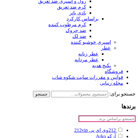
رول و اسپری ضد تعریق
کرم ضد تعریق
بادی باتر
براساس کارکرد
کرم مرطوب کننده
ضد چروک
ضد لک
اسپری خوشبو کننده
عطر
عطر زنانه
عطر مردانه
پکیج هدیه
فروشگاه
قوانین و مقررات سایت شکوه شاپ
مجله زیبایی
جستجو برای:
جستجو
برندها
212وی ای پی
212vip
آرکو
Arko