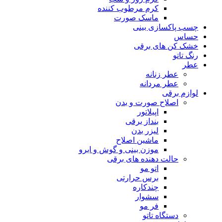
کرم مرطوب کننده
ماسک صورت
چسب پاکسازی بینی
حساس
خشک کن های برقی
رنگ تاتو
عطر
عطر زنانه
عطر مردانه
لوازم برقی
اصلاح صورت و بدن
اپیلاتور
بنداز برقی
لیزر بدن
ماشین اصلاح
موزن بینی و گوش و ابرو
حالت دهنده های برقی
اتو مو
برس حرارتی
چندکاره
سشوار
فر مو
دستگاه تاتو