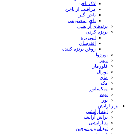
لاک ناخن
مراقبت از ناخن
ناخن گیر
ناخن مصنوعی
برندهای آرایشی
برنزه کردن
اتوبرنزه
افترسان
روغن برنزه کننده
بورژوا
دیور
فلورمار
لورآل
مای
مک
میکساتور
نوت
یور
ابزار ارایش
آینه آرایشی
براش آرایشی
پد آرایشی
تیغ ابرو و موچین