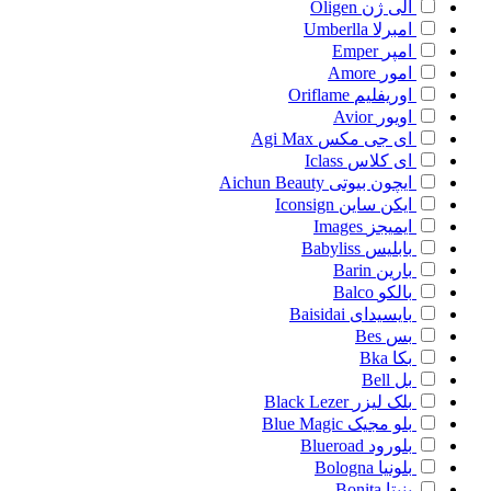
الی ژن
Oligen
امبرلا
Umberlla
امپر
Emper
امور
Amore
اوریفلیم
Oriflame
اویور
Avior
ای جی مکس
Agi Max
ای کلاس
Iclass
ایچون بیوتی
Aichun Beauty
ایکن ساین
Iconsign
ایمیجز
Images
بابلیس
Babyliss
بارین
Barin
بالکو
Balco
بایسیدای
Baisidai
بس
Bes
بکا
Bka
بل
Bell
بلک لیزر
Black Lezer
بلو مجیک
Blue Magic
بلورود
Blueroad
بلونیا
Bologna
بنیتا
Bonita