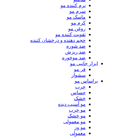
نرم کننده مو
سرم مو
ماسک مو
کرم مو
روغن مو
تقویت کننده مو
حجم دهنده و درخشان کننده
ضد شوره
ضد ریزش
ضد موخوره
ابزار جانبی مو
فر مو
سشوار
براساس مو
چرب
حساس
خشک
مو آسیب دیده
مو چرب
مو خشک
مو معمولی
مو وز
معمولی