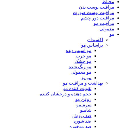
مختلط
مراقبت پوست بدن
مراقبت پوست صورت
مراقبت دور چشم
مراقبت مو
معمولی
مو
اکسیدان
براساس مو
مو آسیب دیده
مو چرب
مو خشک
مو رنگ شده
مو معمولی
مو وز
بهداشت و مراقبت مو
تقویت کننده مو
حجم دهنده و درخشان کننده
روغن مو
سرم مو
شامپو
ضد ریزش
ضد شوره
ضد موخوره