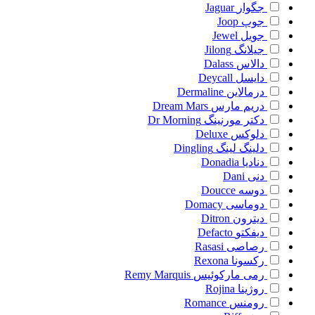
جگوار
Jaguar
جوپ
Joop
جویل
Jewel
جیلانگ
Jilong
دالاس
Dalass
دایسل
Deycall
درمالاین
Dermaline
دریم مارس
Dream Mars
دکتر مورنینگ
Dr Morning
دلوکس
Deluxe
دلینگ لینگ
Dingling
دنادیا
Donadia
دنی
Dani
دوسه
Doucce
دوماسی
Domacy
دیترون
Ditron
دیفکتو
Defacto
رصاصی
Rasasi
رکسونا
Rexona
رمی مارکوئیس
Remy Marquis
روژینا
Rojina
رومنس
Romance