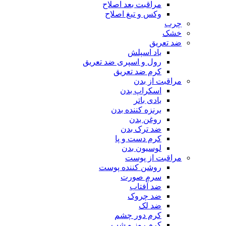
مراقبت بعد اصلاح
وکس و تیغ اصلاح
چرب
خشک
ضد تعریق
باد اسپلش
رول و اسپری ضد تعریق
کرم ضد تعریق
مراقبت از بدن
اسکراپ بدن
بادی باتر
برنزه کننده بدن
روغن بدن
ضد ترک بدن
کرم دست و پا
لوسیون بدن
مراقبت از پوست
روشن کننده پوست
سرم صورت
ضد آفتاب
ضد چروک
ضد لک
کرم دور چشم
کرم روز و شب