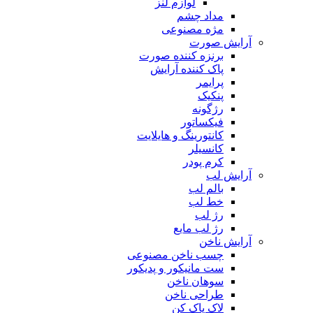
لوازم لنز
مداد چشم
مژه مصنوعی
آرایش صورت
برنزه کننده صورت
پاک کننده آرایش
پرایمر
پنکیک
رژگونه
فیکساتور
کانتورینگ و هایلایت
کانسیلر
کرم پودر
آرایش لب
بالم لب
خط لب
رژ لب
رژ لب مایع
آرایش ناخن
چسب ناخن مصنوعی
ست مانیکور و پدیکور
سوهان ناخن
طراحی ناخن
لاک پاک کن