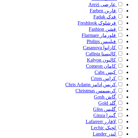
عارضی
Arezi
فاربن
Farben
فدک
Fadak
فرشلوک
Freshlook
فشن
Fashion
فلورمار
Flarmaer
فیلیپس
Philips
کازانوا
Casanova
کالیستا
Callista
کالیون
Kalyon
کامان
Comeon
کبس
Cabs
کراس
Cross
کریس ادامز
Chris Adams
کریسمس
Christmas
گاش
Gosh
گلد
Gold
گلیس
Gliss
گینزا
Ginza
لافارر
Lafarrerr
لچیک
Lechic
لندر
Lander