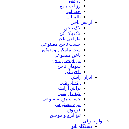
رژ لب
رژ لب مایع
خط لب
بالم لب
آرایش ناخن
لاک ناخن
لاک پاک کن
طراحی ناخن
چسب ناخن مصنوعی
ست مانیکور و پدیکور
ناخن مصنوعی
مراقبت از ناخن
سوهان ناخن
ناخن گیر
ابزار ارایش
آینه آرایشی
براش آرایشی
کیف آرایشی
چسب مژه مصنوعی
مژه مصنوعی
فرموژه
تیغ ابرو و موچین
لوازم برقی
دستگاه تاتو