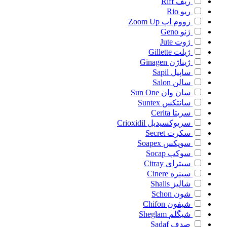
ریف
Riff
ریو
Rio
زووم اپ
Zoom Up
ژنو
Geno
ژوت
Jute
ژیلت
Gillette
ژیناژن
Ginagen
ساپیل
Sapil
سالن
Salon
سان وان
Sun One
سانتکس
Suntex
سریتا
Cerita
سریوکسیدیل
Crioxidil
سکرت
Secret
سوپکس
Soapex
سوکپ
Socap
سیترای
Citray
سینره
Cinere
شالیز
Shalis
شون
Schon
شیفون
Chifon
شیگلم
Sheglam
صدف
Sadaf