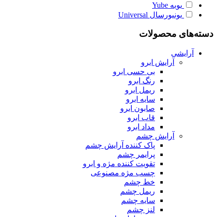
یوبه
Yube
یونیورسال
Universal
دسته‌های محصولات
آرایشی
آرایش ابرو
بی حسی ابرو
رنگ ابرو
ریمل ابرو
سایه ابرو
صابون ابرو
قاب ابرو
مداد ابرو
آرایش چشم
پاک کننده آرایش چشم
پرایمر چشم
تقویت کننده مژه و ابرو
چسب مژه مصنوعی
خط چشم
ریمل چشم
سایه چشم
لنز چشم