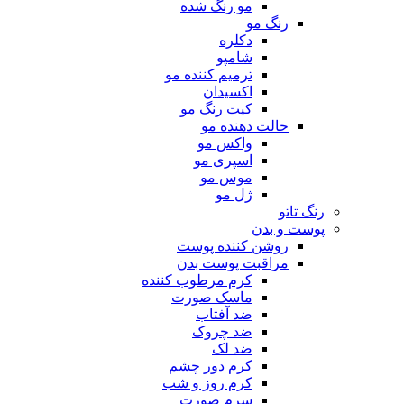
مو رنگ شده
رنگ مو
دکلره
شامپو
ترمیم کننده مو
اکسیدان
کیت رنگ مو
حالت دهنده مو
واکس مو
اسپری مو
موس مو
ژل مو
رنگ تاتو
پوست و بدن
روشن کننده پوست
مراقبت پوست بدن
کرم مرطوب کننده
ماسک صورت
ضد آفتاب
ضد چروک
ضد لک
کرم دور چشم
کرم روز و شب
سرم صورت