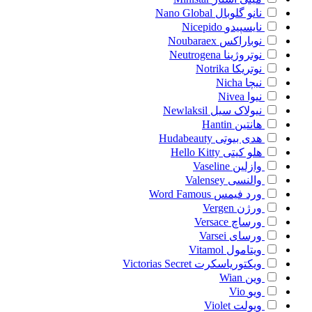
نانو گلوبال
Nano Global
نایسپیدو
Nicepido
نوباراکس
Noubaraex
نوتروژینا
Neutrogena
نوتریکا
Notrika
نیچا
Nicha
نیوا
Nivea
نیولاک سیل
Newlaksil
هانتین
Hantin
هدی بیوتی
Hudabeauty
هلو کیتی
Hello Kitty
وازلین
Vaseline
والنسی
Valensey
ورد فیمس
Word Famous
ورژن
Vergen
ورساچ
Versace
ورسای
Varsei
ویتامول
Vitamol
ویکتوریاسکرت
Victorias Secret
وین
Wian
ویو
Vio
ویولت
Violet